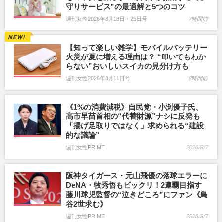
守りサービス”の最適解と5つのコツ
週刊女性2026年8月18日・25日号
7時間前
【知って楽しい雑学】モバイルバッテリー
火災が夏に増える理由は？ “叩いてもわか
らない”おいしいスイカの見分け方も
週刊女性2026年8月11日号
8時間前
《1%の消費減税》自民党・小渕優子氏、
高市早苗首相の“代替財源”ナシに反発も
「揚げ足取りではなく」求められる“建設
的な議論”
週刊女性PRIME
2026/8/7
阪神タイガース・元山飛優の落球エラーに
DeNA・牧秀悟もビックリ！2連覇目指す
藤川球児監督の“泣きどころ”にファン《鳥
谷2世求む》
週刊女性PRIME
2026/8/7