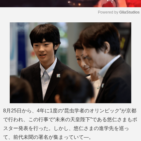
Powered by 
GliaStudios
M
u
t
e
8月25日から、4年に1度の“昆虫学者のオリンピック”が京都
で行われ、この行事で“未来の天皇陛下”である悠仁さまもポ
スター発表を行った。しかし、悠仁さまの進学先を巡っ
て、前代未聞の署名が集まっていて―。