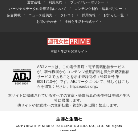
運営会社
利用規約
プライバシーポリシー
パーソナルデータの外部送信について
コンテンツ制作・編集ポリシー
広告掲載
ニュース提供先
タレコミ
採用情報
お知らせ一覧
お問い合わせ
主婦と生活社公式サイト
主婦と生活社関連サイト
ABJマークは、この電子書店・電子書籍配信サービス
が、著作権者からコンテンツ使用許諾を得た正規版配信
サービスであることを示す登録商標（登録番号 第
6091713号）です。ABJマークについて、詳しくはこち
らを御覧ください。
https://aebs.or.jp/
本サイトに掲載されているすべての⽂章・撮影写真の著作権は主婦と⽣活
社に帰属します。
他サイトや他媒体への無断転載・複製⾏為は固く禁⽌します。
COPYRIGHT © SHUFU TO SEIKATSU SHA CO.,LTD. All rights
reserved.