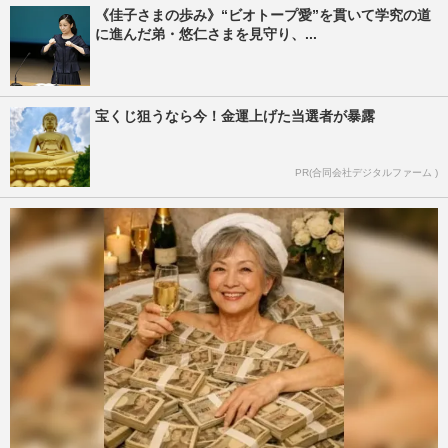
《佳子さまの歩み》“ビオトープ愛”を貫いて学究の道
に進んだ弟・悠仁さまを見守り、...
宝くじ狙うなら今！金運上げた当選者が暴露
PR(合同会社デジタルファーム )