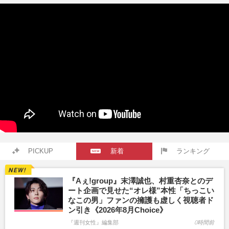
PICKUP
新着
ランキング
『Aぇ!group』末澤誠也、村重杏奈とのデ
ート企画で見せた“オレ様”本性「ちっこい
なこの男」ファンの擁護も虚しく視聴者ド
ン引き《2026年8月Choice》
『週刊女性』編集部
0時間前