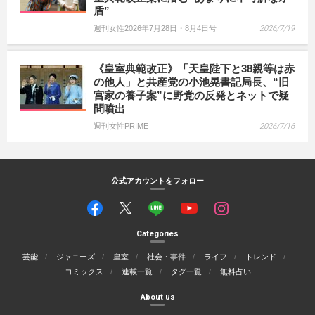
盾”
週刊女性2026年7月28日・8月4日号
2026/7/19
《皇室典範改正》「天皇陛下と38親等は赤
の他人」と共産党の小池晃書記局長、“旧
宮家の養子案”に野党の反発とネットで疑
問噴出
週刊女性PRIME
2026/7/16
公式アカウントをフォロー
Categories
芸能
ジャニーズ
皇室
社会・事件
ライフ
トレンド
コミックス
連載一覧
タグ一覧
無料占い
About us