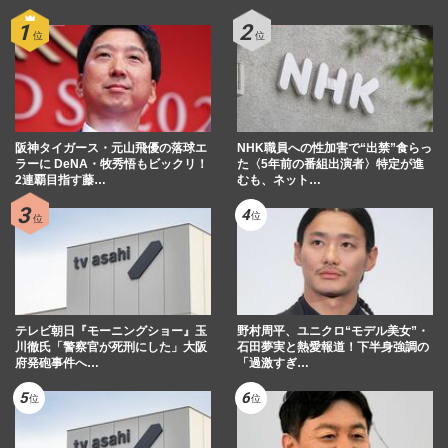
阪神タイガース・元山飛優の落球エ
NHK職員への性加害で“出禁”食らっ
ラーに DeNA・牧秀悟もビックリ！
た〈5年前の番組出演者〉特定が進
2連覇目指す藤…
むも、ネット…
テレビ朝日『モーニングショー』玉
野村周平、ユニクロ“モデル美女”・
川徹氏「警察官が死刑にした」大阪
石田夢実と熱愛報道！下半身強調の
府発砲事件へ…
「過激すぎ…