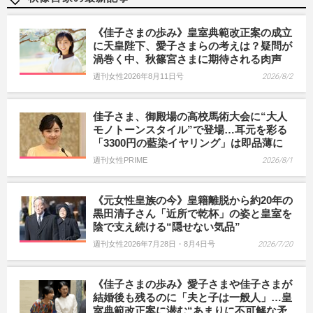
《佳子さまの歩み》皇室典範改正案の成立
に天皇陛下、愛子さまらの考えは？疑問が
渦巻く中、秋篠宮さまに期待される肉声
週刊女性2026年8月11日号
2026/8/2
佳子さま、御殿場の高校馬術大会に“大人
モノトーンスタイル”で登場…耳元を彩る
「3300円の藍染イヤリング」は即品薄に
週刊女性PRIME
2026/8/1
《元女性皇族の今》皇籍離脱から約20年の
黒田清子さん「近所で乾杯」の姿と皇室を
陰で支え続ける“隠せない気品”
週刊女性2026年7月28日・8月4日号
2026/7/20
《佳子さまの歩み》愛子さまや佳子さまが
結婚後も残るのに「夫と子は一般人」…皇
室典範改正案に潜む“あまりに不可解な矛