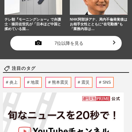
テレ朝『モーニングショー』で弁護
NHK阿部渉アナ、局内不倫発覚後は
士・猿田佐世氏が「日本ほど中国と
お相手女性とともに“在宅勤務”も
揉めている国…
「業務内容は…
7位以降を見る
注目のタグ
炎上
地震
熊本震災
震災
SNS