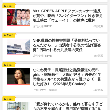
Mrs. GREEN APPLEファンのマナー違反
が賛否、映画『スパイダーマン』吹き替え
版上映に「ウェーイ！」の歓声に批判
週刊女性PRIME
0時間前
NHK職員の性被害問題「受信料払ってい
るんだから…」出演者非公表の“逃げ腰姿
勢”で問われる公共放送の責任
週刊女性PRIME
4時間前
なにわ男子・長尾謙杜と熱愛報道の元E-
girls・稲垣莉生「犬顔が好き」過去の“半
同棲モデル”との共通点から透ける《一貫
した好み》《2026年8月Choice》
『週刊女性』編集部
5時間前
「親が倒れているかも」離れて暮らす子ど
もの不安を減らす！専門家が指南する“見