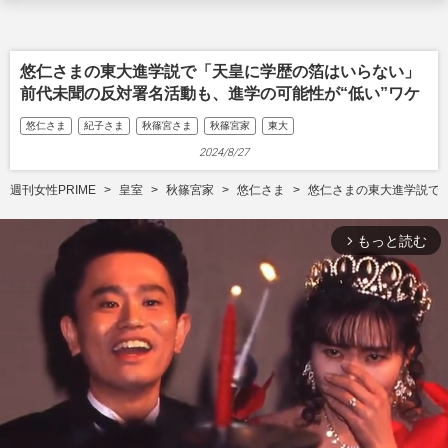
悠仁さまの東大進学説で「天皇に学歴の箔はいらない」
前代未聞の反対署名活動も、進学の可能性が“低い”ワケ
悠仁さま
紀子さま
秋篠宮さま
秋篠宮家
東大
2024/8/27
週刊女性PRIME
皇室
秋篠宮家
悠仁さま
悠仁さまの東大進学説で
もっと読む
arrow_forward_ios