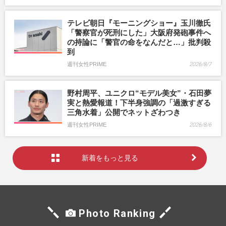
テレビ朝日『モーニングショー』玉川徹氏
「警察官が死刑にした」大阪府発砲事件へ
の持論に「警官の命をなんだと…」批判殺
到
週刊女性PRIME
2026/8/7
野村周平、ユニクロ“モデル美女”・石田夢
実と熱愛報道！下半身強調の「過激すぎる
三角水着」公開でネットざわつき
週刊女性PRIME
2026/8/6
新着をもっと見る
Photo Ranking