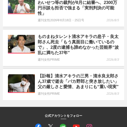
わいせつ等の裁判が8月に結審へ、2300万
円示談も拒否で強まる「実刑判決の可能
性」
週刊女性2026年8月18日・25日号
2026/8/5
ものまねタレント清水アキラの息子・良太
郎さん死去「もう真面目に働いているの
で」、2度の逮捕も諦めなかった芸能界“波
乱に満ちた37年”
週刊女性PRIME
2026/8/3
【訃報】清水アキラの三男・清水良太郎さ
ん37歳で逝去「バカ野郎と突き放したい」
父の厳しさと愛情、あまりにも“重い現実”
週刊女性PRIME
2026/8/3
公式アカウントをフォロー