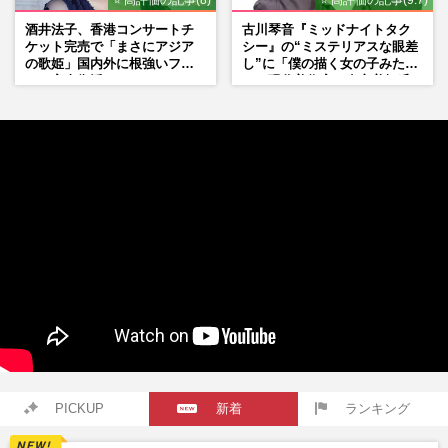
酒井法子、香港コンサートチ
古川琴音『ミッドナイトタク
ケット完売で「まさにアジア
シー』の“ミステリアスな眼差
の歌姫」国内外に根強いファ
し”に「僕の描く女の子みた
ンで完全復活か
い」現代美術家・奈良美智氏
もSNSで“公認”
PICKUP
新着
ランキング