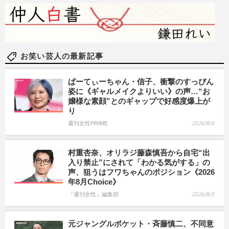
お笑い芸人の最新記事
ぱーてぃーちゃん・信子、衝撃のすっぴん
姿に《ギャルメイクよりいい》の声…“お
嬢様な素顔”とのギャップで好感度爆上が
り
週刊女性PRIME
2026/8/6
村重杏奈、オリラジ藤森慎吾から自宅“出
入り禁止”にされて「わかる気がする」の
声、狙うはフワちゃんのポジション《2026
年8月Choice》
『週刊女性』編集部
2026/8/5
元ジャングルポケット・斉藤慎二、不同意