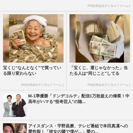
PR(合同会社デジタルファーム )
宝くじ“なんとなく”で買ってい
「宝くじ、運じゃなかった」当
る限り変わらない
たる人は“同じこと”してる
PR(合同会社デジタルファーム )
PR(合同会社デジタルファーム )
M-1準優勝「ドンデコルテ」配信1万枚超えの偉業！中
高年がハマる“怪奇芸人”の陰...
アイスダンス・宇野昌磨、テレビ番組で本田真凜への
愛炸裂！「彼女の隣で僕が…」愛の...