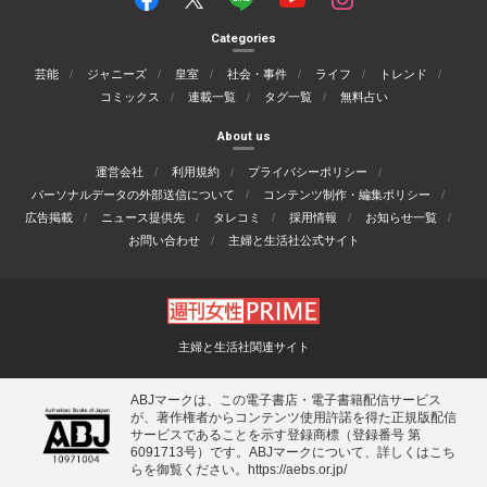
Categories
芸能
ジャニーズ
皇室
社会・事件
ライフ
トレンド
コミックス
連載一覧
タグ一覧
無料占い
About us
運営会社
利用規約
プライバシーポリシー
パーソナルデータの外部送信について
コンテンツ制作・編集ポリシー
広告掲載
ニュース提供先
タレコミ
採用情報
お知らせ一覧
お問い合わせ
主婦と生活社公式サイト
主婦と生活社関連サイト
ABJマークは、この電子書店・電子書籍配信サービス
が、著作権者からコンテンツ使用許諾を得た正規版配信
サービスであることを示す登録商標（登録番号 第
6091713号）です。ABJマークについて、詳しくはこち
らを御覧ください。
https://aebs.or.jp/