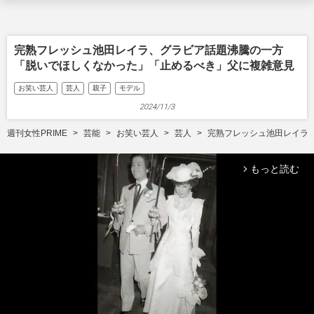
完熟フレッシュ池田レイラ、グラビア話題沸騰の一方
「脱いでほしくなかった」「止めるべき」父に複雑意見
お笑い芸人
芸人
親子
モデル
2024/11/3
週刊女性PRIME
芸能
お笑い芸人
芸人
完熟フレッシュ池田レイラ
もっと読む
arrow_forward_ios