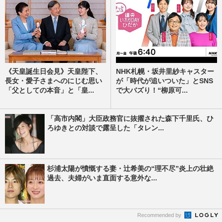
《天皇誕生日会見》天皇陛下、
NHK札幌・坂井里紗キャスター
長女・愛子さまへのにじむ思い
が「時代が追いついた」とSNS
「父としての本音」と「皇...
で大バズり！“柳原可...
「高市内閣」大臣政務官に抜擢された森下千里氏、ひ
ろゆきとの対談で露呈した「タレン...
杉浦太陽が憤慨する妻・辻希美の“理不尽”炎上の壮絶
過去、夫婦がいま直面する意外な...
Recommended by