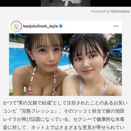
Powered by 
GliaStudios
M
u
t
e
かつて“実の父娘で結成”として注目されたことのあるお笑い
コンビ『完熟フレッシュ』。そのツッコミ担当で娘の池田
レイラが再び話題になっている。セクシーで健康的な水着
姿に対して、ネット上ではさまざまな意見が寄せられてい