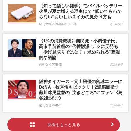
【知って楽しい雑学】モバイルバッテリー
火災が夏に増える理由は？ “叩いてもわか
らない”おいしいスイカの見分け方も
週刊女性2026年8月11日号
2026/8/7
《1%の消費減税》自民党・小渕優子氏、
高市早苗首相の“代替財源”ナシに反発も
「揚げ足取りではなく」求められる“建設
的な議論”
週刊女性PRIME
2026/8/7
阪神タイガース・元山飛優の落球エラーに
DeNA・牧秀悟もビックリ！2連覇目指す
藤川球児監督の“泣きどころ”にファン《鳥
谷2世求む》
週刊女性PRIME
2026/8/7
新着をもっと見る