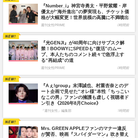
『Number_i』神宮寺勇太・平野紫耀・岸
優太が“海外進出”の夢実現も、チケット価
格が大幅変更！世界規模の高騰に不満噴出
週刊女性PRIME
0時間前
『光GENJI』が40周年に向けサブスク解
禁！BOOWYにSPEEDも“復活”のムー
ブ、本人たちのコメント続々で急浮上す
る“再結成”の道
週刊女性PRIME
0時間前
『Aぇ!group』末澤誠也、村重杏奈とのデ
ート企画で見せた“オレ様”本性「ちっこい
なこの男」ファンの擁護も虚しく視聴者ド
ン引き《2026年8月Choice》
『週刊女性』編集部
1時間前
Mrs. GREEN APPLEファンのマナー違反
が賛否、映画『スパイダーマン』吹き替え