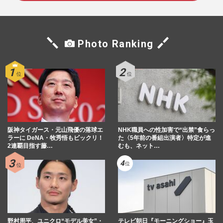
Photo Ranking
阪神タイガース・元山飛優の落球エ
NHK職員への性加害で“出禁”食らっ
ラーに DeNA・牧秀悟もビックリ！
た〈5年前の番組出演者〉特定が進
2連覇目指す藤…
むも、ネット…
野村周平、ユニクロ“モデル美女”・
テレビ朝日『モーニングショー』玉