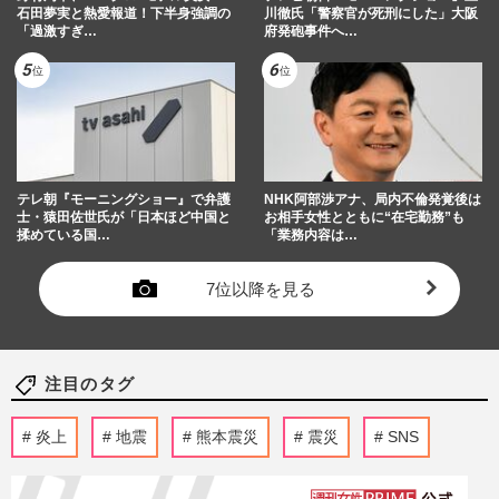
石田夢実と熱愛報道！下半身強調の
川徹氏「警察官が死刑にした」大阪
「過激すぎ…
府発砲事件へ…
テレ朝『モーニングショー』で弁護
NHK阿部渉アナ、局内不倫発覚後は
士・猿田佐世氏が「日本ほど中国と
お相手女性とともに“在宅勤務”も
揉めている国…
「業務内容は…
7位以降を見る
注目のタグ
炎上
地震
熊本震災
震災
SNS