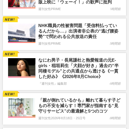
版上映に「ウェーイ！」の歓声に批判
週刊女性PRIME
1時間前
NHK職員の性被害問題「受信料払ってい
るんだから…」出演者非公表の“逃げ腰姿
勢”で問われる公共放送の責任
週刊女性PRIME
5時間前
なにわ男子・長尾謙杜と熱愛報道の元E-
girls・稲垣莉生「犬顔が好き」過去の“半
同棲モデル”との共通点から透ける《一貫
した好み》《2026年8月Choice》
『週刊女性』編集部
6時間前
「親が倒れているかも」離れて暮らす子ど
もの不安を減らす！専門家が指南する“見
守りサービス”の最適解と5つのコツ
週刊女性2026年8月18日・25日号
8時間前