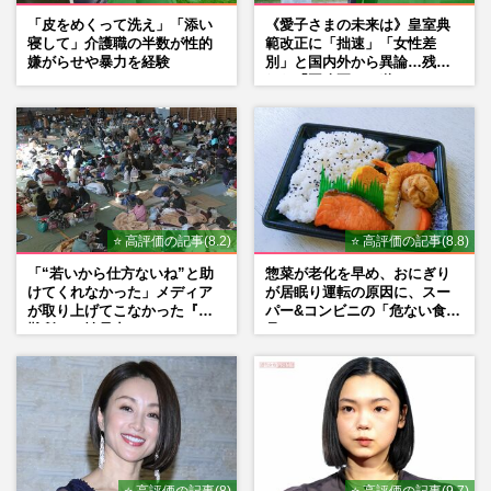
「皮をめくって洗え」「添い
《愛子さまの未来は》皇室典
寝して」介護職の半数が性的
範改正に「拙速」「女性差
嫌がらせや暴力を経験
別」と国内外から異論…残さ
れた「再改正」の道
⭐ 高評価の記事(8.2)
⭐ 高評価の記事(8.8)
「“若いから仕方ないね”と助
惣菜が老化を早め、おにぎり
けてくれなかった」メディア
が居眠り運転の原因に、スー
が取り上げてこなかった『避
パー&コンビニの「危ない食
難所での性暴力』
品」
⭐ 高評価の記事(8)
⭐ 高評価の記事(9.7)