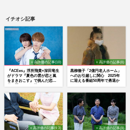
イチオシ記事
⭐ 高評価の記事(10)
⭐ 高評価の記事(8)
『ACEes』浮所飛貴×深田竜生
黒柳徹子「2億円老人ホーム」
がドラマ『夏色の雲が恋と嵐
へのお引越しに関心 2025年
をまきおこす』で挑んだ恋人
に迎える番組50周年で勇退か
役、照れながら挑んだキュン
シーン秘話
⭐ 高評価の記事(9.3)
⭐ 高評価の記事(9)