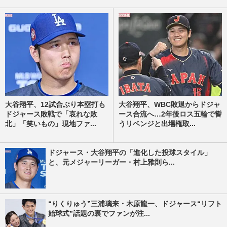
大谷翔平、12試合ぶり本塁打も
大谷翔平、WBC敗退からドジャ
ドジャース敗戦で「哀れな敗
ース合流へ…2年後ロス五輪で誓
北」「笑いもの」現地ファ...
うリベンジと出場権取...
ドジャース・大谷翔平の「進化した投球スタイル」
と、元メジャーリーガー・村上雅則ら...
“りくりゅう”三浦璃来・木原龍一、ドジャース“リフト
始球式”話題の裏でファンが注...