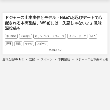
ドジャース山本由伸とモデル・Nikiのお忍びデートで心
配される本田望結、WS前には「失恋じゃないよ」意味
深投稿も
本田望結
大谷翔平
ロサンゼルス・ドジャース
メジャーリーグ
MLB
野球
熱愛
モデル
スポーツ
2024/11/7
週刊女性PRIME
芸能
スポーツ
本田望結
ドジャース山本由伸とモデ