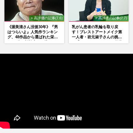
⭐ 高評価の記事(7.6)
⭐ 高評価の記事(7.7)
《渥美清さん没後30年》『男
乳がん患者の乳輪を取り戻
はつらいよ』人気作ランキン
す！ブレストアートメイク第
グ、48作品から選ばれた栄え
一人者・岩元淑子さんの挑戦
ある1位と評論家イチ推し
と「ハードルしかない」啓発
の“神作”は
の“壁”