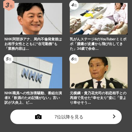
NHK阿部渉アナ、局内不倫発覚後は
乳がんステージ4のYouTuberミミポ
お相手女性とともに“在宅勤務”も
ポ「腫瘍が皮膚から飛び出してき
「業務内容は…
た」34歳で余命…
NHK職員への性加害騒動、番組出演
元横綱・貴乃花光司の初恋相手との
者X「飲酒のため記憶がない」言い
再婚で見せた“幸せ太り”姿に「昔よ
訳が大炎上、ピ…
り幸せそう…
7位以降を見る