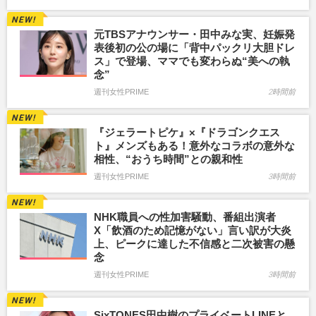
元TBSアナウンサー・田中みな実、妊娠発
表後初の公の場に「背中パックリ大胆ドレ
ス」で登場、ママでも変わらぬ“美への執
念”
週刊女性PRIME
2時間前
『ジェラートピケ』×『ドラゴンクエス
ト』メンズもある！意外なコラボの意外な
相性、“おうち時間”との親和性
週刊女性PRIME
3時間前
NHK職員への性加害騒動、番組出演者
X「飲酒のため記憶がない」言い訳が大炎
上、ピークに達した不信感と二次被害の懸
念
週刊女性PRIME
3時間前
SixTONES田中樹のプライベートLINEと