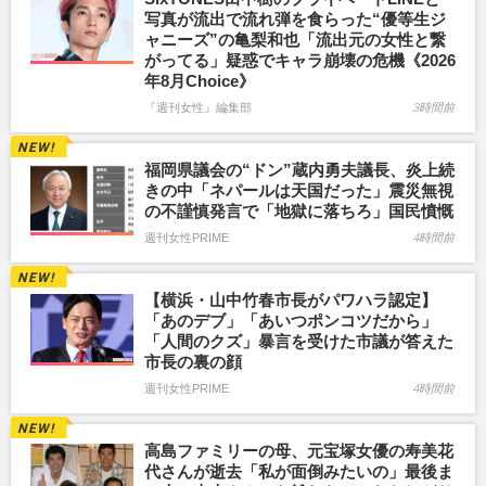
写真が流出で流れ弾を食らった“優等生ジ
ャニーズ”の亀梨和也「流出元の女性と繋
がってる」疑惑でキャラ崩壊の危機《2026
年8月Choice》
『週刊女性』編集部
3時間前
福岡県議会の“ドン”蔵内勇夫議長、炎上続
きの中「ネパールは天国だった」震災無視
の不謹慎発言で「地獄に落ちろ」国民憤慨
週刊女性PRIME
4時間前
【横浜・山中竹春市長がパワハラ認定】
「あのデブ」「あいつポンコツだから」
「人間のクズ」暴言を受けた市議が答えた
市長の裏の顔
週刊女性PRIME
4時間前
高島ファミリーの母、元宝塚女優の寿美花
代さんが逝去「私が面倒みたいの」最後ま