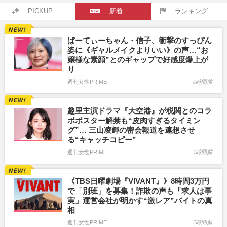
PICKUP
新着
ランキング
ぱーてぃーちゃん・信子、衝撃のすっぴん
姿に《ギャルメイクよりいい》の声…“お
嬢様な素顔”とのギャップで好感度爆上が
り
週刊女性PRIME
0時間前
趣里主演ドラマ『大空港』が税関とのコラ
ボポスター解禁も“皮肉すぎるタイミン
グ”… 三山凌輝の密会報道を連想させ
る“キャッチコピー”
週刊女性PRIME
1時間前
《TBS日曜劇場『VIVANT』》8時間3万円
で「別班」を募集！詐欺の声も「求人は事
実」運営会社が明かす“激レア”バイトの真
相
週刊女性PRIME
2時間前