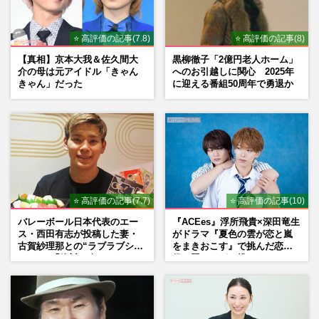
⭐ 高評価の記事(7.8)
⭐ 高評価の記事(8)
【真相】京本大我＆佐久間大
黒柳徹子「2億円老人ホーム」
介の母は元アイドル「きゃん
へのお引越しに関心 2025年
きゃん」だった
に迎える番組50周年で勇退か
⭐ 高評価の記事(7.7)
⭐ 高評価の記事(10)
バレーボール日本代表のエー
『ACEes』浮所飛貴×深田竜生
ス・西田有志が投稿した妻・
がドラマ『夏色の雲が恋と嵐
古賀紗理那との“ラブラブショ
をまきおこす』で挑んだ恋人
ット”に「絶対に今じゃない」
役、照れながら挑んだキュン
「空気読んで」ネット上で批
シーン秘話
判殺到の理由