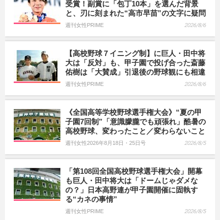
受賞！副賞に「包丁10本」を選んだ背景
と、刃に刻まれた“高市早苗”の文字に疑問
週刊女性PRIME
2026/8/6
【高校野球７イニング制】に巨人・田中将
大は「反対」も、甲子園で投げ合った斎藤
佑樹は「大賛成」引退後の野球観にも相違
週刊女性PRIME
2026/8/6
《全国高等学校野球選手権大会》“夏の甲
子園7回制”「意識朦朧でも頑張れ」酷暑の
高校野球、変わったこと／変わらないこと
週刊女性2026年8月18日・25日号
2026/8/5
「第108回全国高校野球選手権大会」開幕
も巨人・田中将大は「ドームじゃダメな
の？」日本高野連が甲子園開催に固執す
る“カネの事情”
週刊女性PRIME
2026/8/5