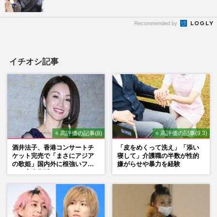
Recommended by
イチオシ記事
⭐ 高評価の記事(8)
⭐ 高評価の記事(9.3)
酒井法子、香港コンサートチ
「皮をめくって洗え」「添い
ケット完売で「まさにアジア
寝して」介護職の半数が性的
の歌姫」国内外に根強いファ
嫌がらせや暴力を経験
ンで完全復活か