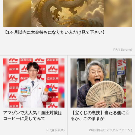
【1ヶ月以内に大金持ちになりたい人だけ見て下さい】
PR(Il Sereno)
アマゾンで大人気！血圧対策は
【宝くじの裏技】当たる側に回
コーヒーに足してみて
るか、このままか
PR(森永乳業)
PR(合同会社デジタルファーム )