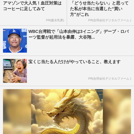
アマゾンで大人気！血圧対策は
「どうせ当たらない」と思って
コーヒーに足してみて
た私が本当に当選した“買い
方”がこれ
PR(森永乳業)
PR(合同会社デジタルファーム )
WBC台湾戦で「山本由伸は3イニング」デーブ・ロバ
ーツ監督が起用法を暴露、大谷翔...
宝くじ当たる人だけがやっていること、教えます
PR(合同会社デジタルファーム )