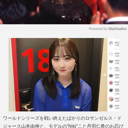
Powered by 
GliaStudios
M
u
t
e
ワールドシリーズを戦い終えたばかりのロサンゼルス・ド
ジャース山本由伸と、モデルの“Niki”こと丹羽仁希のお忍び