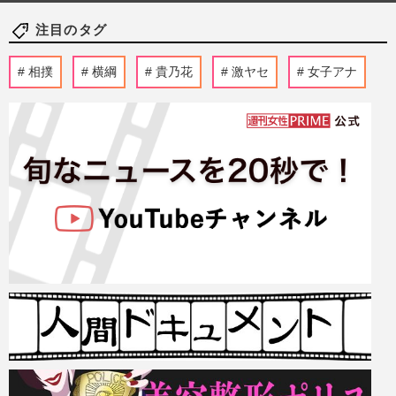
注目のタグ
相撲
横綱
貴乃花
激ヤセ
女子アナ