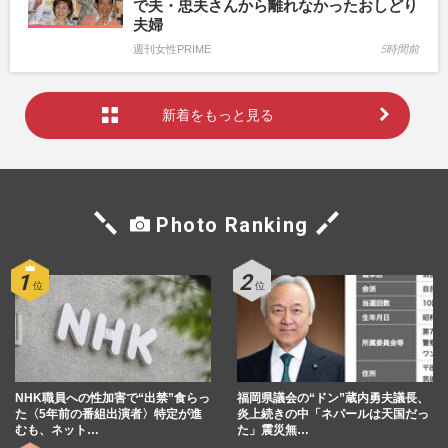
で夫・忠夫さんから離れなかったおしどり
夫婦
週刊女性PRIME
5時間前
新着をもっと見る
Photo Ranking
NHK職員への性加害で“出禁”食らっ
福岡県議会の“ドン”蔵内勇夫議長、
た〈5年前の番組出演者〉特定が進
炎上続きの中「ネパールは天国だっ
むも、ネット…
た」震災無…