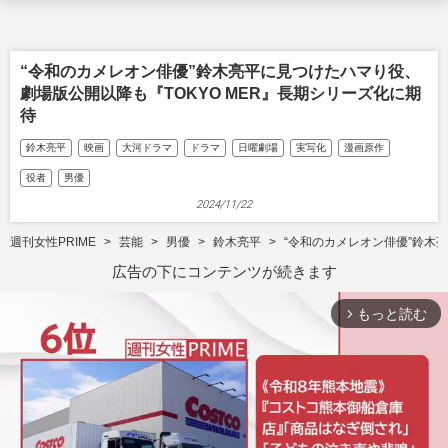
“令和のカメレオン俳優”鈴木亮平に見つけたハマり役、
劇場版公開以降も『TOKYO MER』長期シリーズ化に期
待
鈴木亮平
映画
大河ドラマ
ドラマ
日曜劇場
実写化
漫画原作
役者
男優
2024/11/22
週刊女性PRIME
芸能
男優
鈴木亮平
“令和のカメレオン俳優”鈴木
広告の下にコンテンツが続きます
もっと読む
arrow_forward_ios