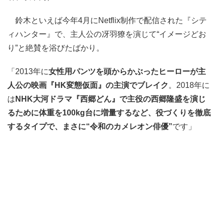
鈴木といえば今年4月にNetflix制作で配信された『シテ
ィハンター』で、主人公の冴羽獠を演じて“イメージどお
り”と絶賛を浴びたばかり。
「2013年に
女性用パンツを頭からかぶったヒーローが主
人公の映画『HK変態仮面』の主演でブレイク
。2018年に
は
NHK大河ドラマ『西郷どん』で主役の西郷隆盛を演じ
るために体重を100kg台に増量するなど、役づくりを徹底
するタイプで、まさに“令和のカメレオン俳優”
です」