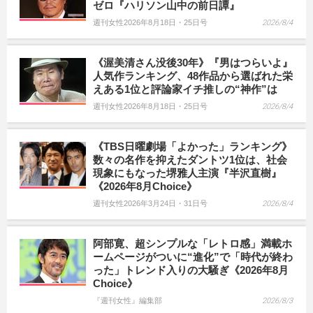
ゼロ『ハリソン山中の前日譚』
週刊女性2026年8月18日・25日号
2026/8/4
《渥美清さん没後30年》『男はつらいよ』
人気作ランキング、48作品から選ばれた栄
えある1位と評論家イチ推しの“神作”は
週刊女性2026年8月18日・25日号
2026/8/4
《TBS日曜劇場「よかった」ランキング》
数々の名作を抑えたダントツ1位は、社会
現象にもなった堺雅人主演『半沢直樹』
《2026年8月Choice》
週刊女性2026年3月24日・31日号
2026/8/4
阿部寛、超シンプルな「レトロ感」満載ホ
ームページがついに“進化”で「時代が終わ
った」トレンド入りの大騒ぎ《2026年8月
Choice》
『週刊女性』編集部
2026/8/3