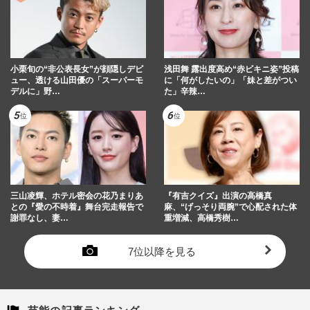
小栗旬の“非公表長女”が顔隠しデビ
浅田舞 露出度高め“赤ビキニ姿”投稿
ュー、透ける山田優の「スーパーモ
に「何がしたいの」「妹と差がつい
デルに」野…
た」辛辣…
三山凌輝、ホテル密会の花乃まりあ
『有吉クイズ』出演の高橋真
との『愛の不時着』舞台完走報告で
麻、“げっそり両腕”で心配された体
謝罪なし、妻…
重増減、高橋秀樹…
7位以降を見る