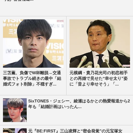
三笘薫、負傷でW杯離脱→交通
元横綱・貴乃花光司の初恋相手
事故でトラブル続きの最中「結
との再婚で見せた“幸せ太り”姿
婚式フォト削除」不穏すぎ...
に「昔より幸せそう」「...
SixTONES・ジェシー、綾瀬はるかとの熱愛報道から2
年も「結婚計画はいったん...
元『BE:FIRST』三山凌輝と“密会発覚”の元宝塚女