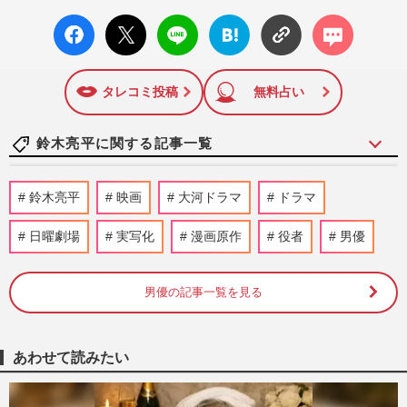
康・グルメ・占いに関する情報を発信している。2017年12月
facebo
X ポス
LINE
はてな
コメン
12日号で「眞子さま嫁ぎ先の“義母”が抱える400万円超の“借金
ok い
ト
ブック
ト
トラブル”」報道をスクープ。この一報から約2か月後、宮内庁
いね
マーク
は結婚延期を発表。同記事は2018年の「編集者が選ぶ雑誌ジ
に追加
ャーナリズム賞」大賞を受賞した。毎週火曜日発売。
タレコミ投稿
無料占い
鈴木亮平に関する記事一覧
鈴木亮平の主演映画『TOKYO MER』完成
鈴木亮平
映画
大河ドラマ
ドラマ
披露あいさつ“中止”の不穏「放映してほし
い」TBSに聞いた公開延期・…
日曜劇場
実写化
漫画原作
役者
男優
週刊女性PRIME
2026/8/1
男優の記事一覧を見る
鈴木亮平『シティーハンター2』超大規模
撮影で「お力を…」エキストラ呼びかけ、
目撃していた“歌舞伎町ロ…
週刊女性PRIME
2026/6/24
あわせて読みたい
堤真一の『GIFT』は苦戦…日曜劇場「最