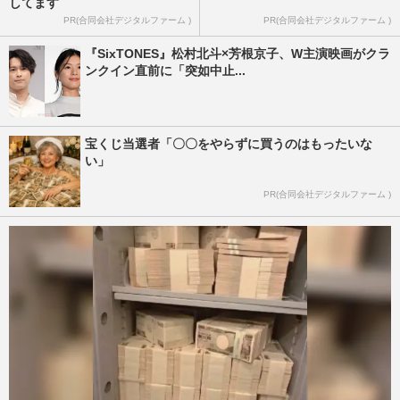
してます
PR(合同会社デジタルファーム )
PR(合同会社デジタルファーム )
『SixTONES』松村北斗×芳根京子、W主演映画がクラ
ンクイン直前に「突如中止...
宝くじ当選者「〇〇をやらずに買うのはもったいな
い」
PR(合同会社デジタルファーム )