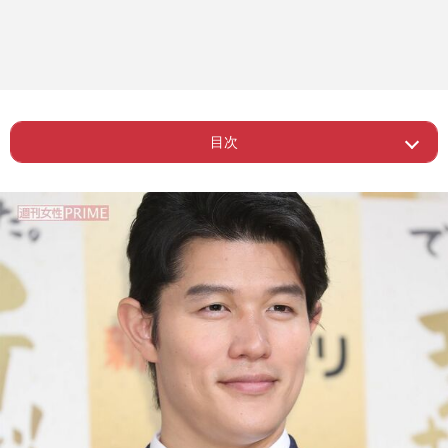
目次
ー 『MER』に期待される長期シリーズ
Page 1
化