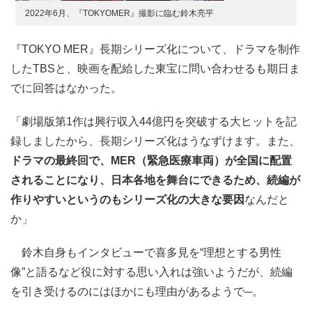
2022年6月、『TOKYOMER』撮影に臨む鈴木亮平
『TOKYO MER』長期シリーズ化について、ドラマを制作
したTBSと、映画を配給した東宝に問い合わせるも期日ま
でに回答はなかった。
「劇場版第1作は興行収入44億円を突破する大ヒットを記
録しましたから、長期シリーズ化はうなずけます。また、
ドラマの最終回で、MER（緊急医療車両）が全国に配置
されることになり、日本各地を舞台にできるため、続編が
作りやすいというのもシリーズ化の大きな要因
なんだと
か」
鈴木自身もインタビューで喜多見を“理想とする男性
像”と語るなど役に対する思い入れは強いようだが、続編
を引き受けるのにはほかにも理由があるようで─。