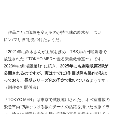
作品ごとに印象を変えるのが持ち味の鈴木が、つい
に“ハマり役”を見つけたようだ。
「2021年に鈴木さんが主演を務め、TBS系の日曜劇場で
放送された『TOKYO MER〜走る緊急救命室〜』です。
2023年の劇場版第1作に続き、
2025年にも劇場版第2弾が
公開されるのですが、実はすでに3作目以降も製作が決ま
っており、長期シリーズ化の予定で動いている
ようです」
（制作会社関係者）
『TOKYO MER』は東京で試験運用された、オペ室搭載の
緊急車両で駆けつける救命チームの活躍を描いた医療ドラ
マ。鈴木は屈強な肉体を持つ医師の喜多見幸太を演じてい