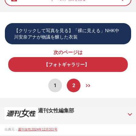
【クリックして写真を見る】「裸に見える」NHK中
川安奈アナが物議を醸した衣装
次のページは
【フォトギャラリー】
1
2
週刊女性編集部
1957年3月6日に日本で最初に創刊された女性週刊誌。芸能ゴ
出典元：
週刊女性2024年12月3日号
シップや事件、皇室の話題、感動ドキュメント、美容・健