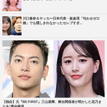
川口春奈＆サッカー日本代表・板倉滉「匂わせゼロ
婚」でも隠しきれなかったセレブすぎ...
【独自】元『BE:FIRST』三山凌輝、舞台関係者が明かした花乃ま
りあ“密会報道...