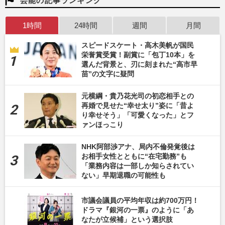
芸能の記事ランキング
1時間
24時間
週間
月間
スピードスケート・高木美帆が国民
栄誉賞受賞！副賞に「包丁10本」を
選んだ背景と、刃に刻まれた“高市早
苗”の文字に疑問
元横綱・貴乃花光司の初恋相手との
再婚で見せた“幸せ太り”姿に「昔よ
り幸せそう」「可愛くなった」とフ
ァンほっこり
NHK阿部渉アナ、局内不倫発覚後は
お相手女性とともに“在宅勤務”も
「業務内容は一部しか知らされてい
ない」早期退職の可能性も
市議会議員の平均年収は約700万円！
ドラマ『銀河の一票』のように「あ
なたが立候補」という選択肢