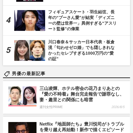
フィギュアスケート・羽生結弦、長
年の“プーさん愛”が結実「ディズニ
ーの壁は世界一」異例すぎる“アスリ
ート監修”の偉業
川口春奈＆サッカー日本代表・板倉
滉「匂わせゼロ婚」でも隠しきれな
かったセレブすぎる1000万円の“愛
の証”
男優の最新記事
三山凌輝、ホテル密会の花乃まりあとの
『愛の不時着』舞台完走報告で謝罪なし、
妻・趣里との関係にも暗雲
週刊女性PRIME
2026/8/5
Netflix『地面師たち』豊川悦司がトラブル
を乗り越え再始動！新作で描くエピソード