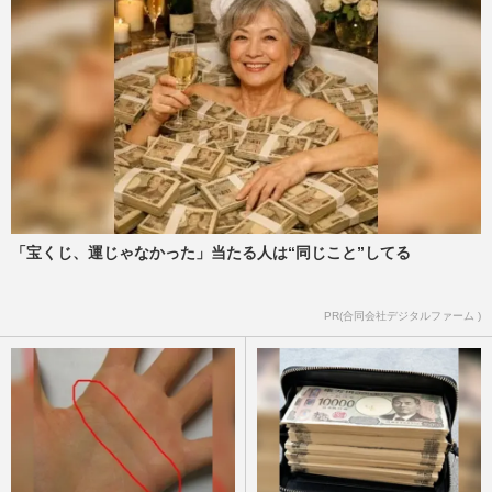
強の功労者」は 堺雅人か阿部寛か、次世
代・松坂桃李への期待と“世…
週刊女性PRIME
2026/5/3
鈴木亮平主演、Netflix『シティハンター』
続編が決定！日曜劇場『リブート』の合間
を縫って撮影…秘められ…
週刊女性PRIME
2026/3/30
「宝くじ、運じゃなかった」当たる人は“同じこと”してる
《冬ドラマ“よかった”ランキング》『リブ
ート』が見事首位、『未来のムスコ』は子
役・天野優くん人気と志…
PR(合同会社デジタルファーム )
週刊女性2026年4月7日・14日号
2026/3/30