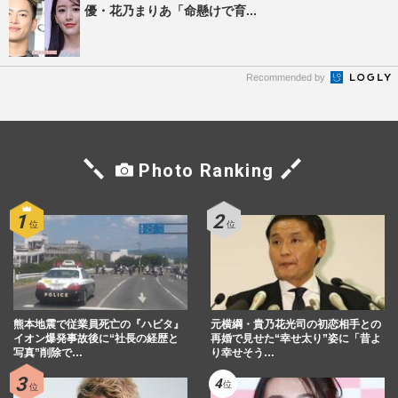
優・花乃まりあ「命懸けで育...
Recommended by
Photo Ranking
熊本地震で従業員死亡の『ハビタ』
元横綱・貴乃花光司の初恋相手との
イオン爆発事故後に“社長の経歴と
再婚で見せた“幸せ太り”姿に「昔よ
写真”削除で…
り幸せそう…