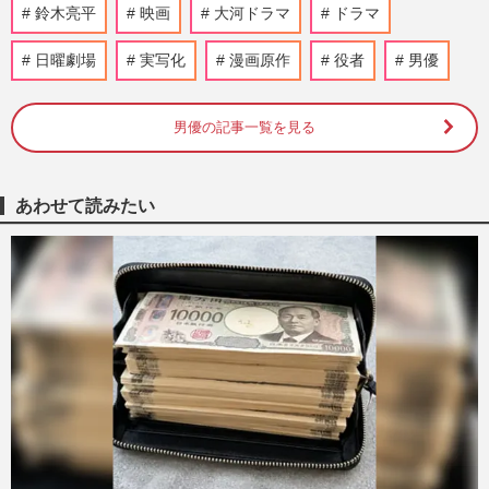
鈴木亮平の主演映画『TOKYO MER』完成
鈴木亮平
映画
大河ドラマ
ドラマ
披露あいさつ“中止”の不穏「放映してほし
い」TBSに聞いた公開延期・…
日曜劇場
実写化
漫画原作
役者
男優
週刊女性PRIME
2026/8/1
男優の記事一覧を見る
鈴木亮平『シティーハンター2』超大規模
撮影で「お力を…」エキストラ呼びかけ、
目撃していた“歌舞伎町ロ…
週刊女性PRIME
2026/6/24
あわせて読みたい
堤真一の『GIFT』は苦戦…日曜劇場「最
強の功労者」は 堺雅人か阿部寛か、次世
代・松坂桃李への期待と“世…
週刊女性PRIME
2026/5/3
鈴木亮平主演、Netflix『シティハンター』
続編が決定！日曜劇場『リブート』の合間
を縫って撮影…秘められ…
週刊女性PRIME
2026/3/30