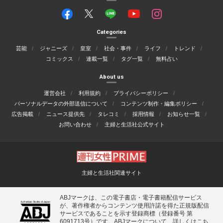
Categories
芸能
ジャニーズ
皇室
社会・事件
ライフ
トレンド
コミックス
連載一覧
タグ一覧
無料占い
About us
運営会社
利用規約
プライバシーポリシー
パーソナルデータの外部送信について
コンテンツ制作・編集ポリシー
広告掲載
ニュース提供先
タレコミ
採用情報
お知らせ一覧
お問い合わせ
主婦と生活社公式サイト
主婦と生活社関連サイト
ABJマークは、この電子書店・電子書籍配信サービス
が、著作権者からコンテンツ使用許諾を得た正規版配信
サービスであることを示す登録商標（登録番号 第
6091713号）です。ABJマークについて、詳しくはこち