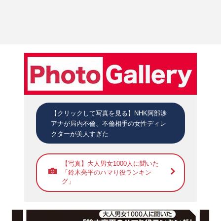
【クリックして写真を見る】NHK阿部渉
アナが局内不倫、不倫相手の女性ディレ
クターが美人すぎた
【写真】大人男女1000人に聞いた
「鈴木亮平のハマり役ランキン
グ」