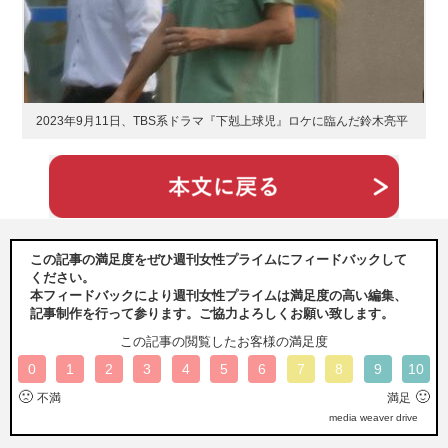
2023年9月11日、TBS系ドラマ『下剋上球児』ロケに臨んだ鈴木亮平
この記事の満足度をぜひ週刊女性プライムにフィードバックして
ください。
本フィードバックにより週刊女性プライムは満足度の高い編集、
記事制作を行って参ります。ご協力よろしくお願い致します。
この記事の閲覧したお客様の満足度
0
1
2
3
4
5
6
7
8
9
10
🙁
🙂
不満
満足
media weaver drive