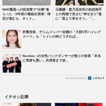
NHK職員への性加害で“出禁”食
元横綱・貴乃花光司の初恋相手
らった〈5年前の番組出演者〉特
との再婚で見せた“幸せ太り”姿
定が進むも、ネット...
に「昔より幸せそう」「...
村重杏奈、デニムジッパー全開の「大胆V字ハイレグ
スーツ」も「トイレの時どうすれば...
Number_iの女性バックダンサーが怒りの告発「本当
に気持ち悪い」共演者まで攻...
Recommended by
イチオシ記事