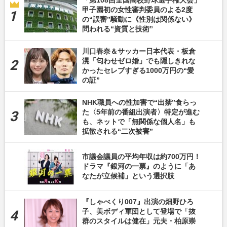
甲子園初の女性審判委員のよる2度
の“誤審”騒動に《性別は関係ない》
問われる“資質と技術”
川口春奈＆サッカー日本代表・板倉
滉「匂わせゼロ婚」でも隠しきれな
かったセレブすぎる1000万円の“愛
の証”
NHK職員への性加害で“出禁”食らっ
た〈5年前の番組出演者〉特定が進む
も、ネットで「無関係な個人名」も
拡散される“二次被害”
市議会議員の平均年収は約700万円！
ドラマ『銀河の一票』のように「あ
なたが立候補」という選択肢
『しゃべくり007』出演の畑野ひろ
子、美ボディ軍団として登場で「抜
群のスタイルは健在」元夫・柏原崇