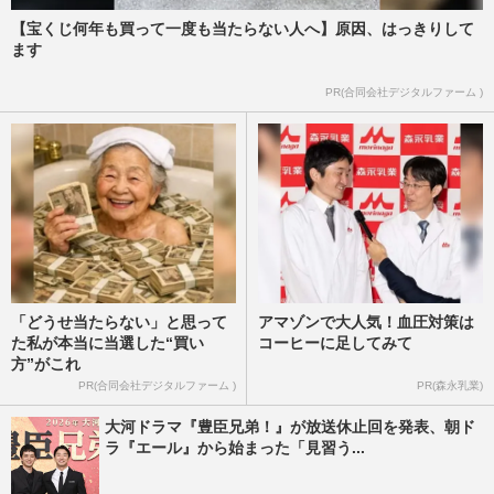
【宝くじ何年も買って一度も当たらない人へ】原因、はっきりして
《冬ドラマ“よかった”ランキング》『リブ
ます
ート』が見事首位、『未来のムスコ』は子
役・天野優くん人気と志…
PR(合同会社デジタルファーム )
週刊女性2026年4月7日・14日号
2026/3/30
「どうせ当たらない」と思って
アマゾンで大人気！血圧対策は
た私が本当に当選した“買い
コーヒーに足してみて
方”がこれ
PR(合同会社デジタルファーム )
PR(森永乳業)
大河ドラマ『豊臣兄弟！』が放送休止回を発表、朝ド
ラ『エール』から始まった「見習う...