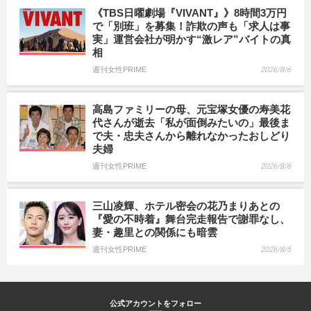
《TBS日曜劇場『VIVANT』》8時間3万円
で「別班」を募集！詐欺の声も「求人は事
実」運営会社が明かす“激レア”バイトの真
相
週刊女性PRIME
2026/8/6
高島ファミリーの母、元宝塚女優の寿美花
代さんが逝去「私が面倒みたいの」最後ま
で夫・忠夫さんから離れなかったおしどり
夫婦
週刊女性PRIME
2026/8/6
三山凌輝、ホテル密会の花乃まりあとの
『愛の不時着』舞台完走報告で謝罪なし、
妻・趣里との関係にも暗雲
週刊女性PRIME
2026/8/5
公式アカウントをフォロー