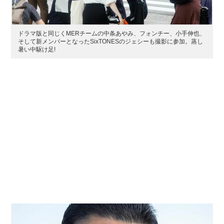
ドラマ版と同じくMERチームの中条あやみ、フォンチー、小手伸也、
そして新メンバーとなったSixTONESのジェシーも撮影に参加。蒸し
暑い中駆け足!