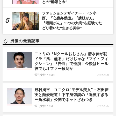
との“離婚と今”
ファッションデザイナー・ドン小
西、『心臓弁膜症』『膀胱がん』
『咽頭がん』“3つの大病”を経験でた
どり着いた“生きる美学”
男優の最新記事
ニトリの「Nクールおじさん」清水伸が朝
ドラ『風、薫る』だけじゃな『マイ・フィ
クション』『告白』で怪演！今後はヒール
役でもオファー殺到か
週刊女性PRIME
2026/8/8
野村周平、ユニクロ“モデル美女”・石田夢
実と熱愛報道！下半身強調の「過激すぎる
三角水着」公開でネットざわつき
週刊女性PRIME
2026/8/6