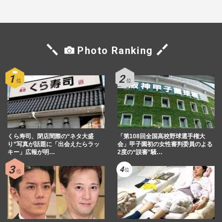
Photo Ranking
くら寿司、閉店間際の“ネタ大盛
「第108回全国高校野球選手権大
り”写真が話題に「出会えたらラッ
会」甲子園初の女性審判委員のよる
キー」広報が明…
2度の“誤審”騒…