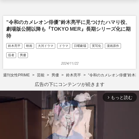
“令和のカメレオン俳優”鈴木亮平に見つけたハマり役、
劇場版公開以降も『TOKYO MER』長期シリーズ化に期
待
鈴木亮平
映画
大河ドラマ
ドラマ
日曜劇場
実写化
漫画原作
役者
男優
2024/11/22
週刊女性PRIME
芸能
男優
鈴木亮平
“令和のカメレオン俳優”鈴木
広告の下にコンテンツが続きます
もっと読む
arrow_forward_ios