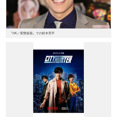
『HK／変態仮面』での鈴木亮平