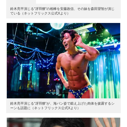
鈴木亮平演じる“冴羽獠”の相棒を安藤政信、その妹を森田望智が演じ
ている（ネットフリックス公式Xより）
鈴木亮平演じる“冴羽獠”が、海パン姿で鍛え上げた肉体を披露するシ
ーンも話題に（ネットフリックス公式Xより）