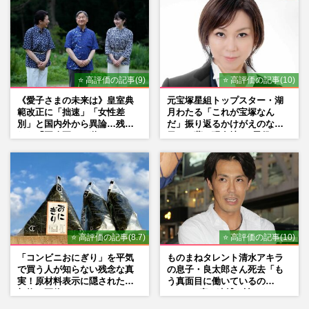
⭐ 高評価の記事(9)
⭐ 高評価の記事(10)
《愛子さまの未来は》皇室典
元宝塚星組トップスター・湖
範改正に「拙速」「女性差
月わたる「これが宝塚なん
別」と国内外から異論…残さ
だ」振り返るかけがえのない
れた「再改正」の道
日々、夢の現在地と“男役”へ
の思い
⭐ 高評価の記事(8.7)
⭐ 高評価の記事(10)
「コンビニおにぎり」を平気
ものまねタレント清水アキラ
で買う人が知らない残念な真
の息子・良太郎さん死去「も
実！原材料表示に隠された添
う真面目に働いているの
加物の正体
で」、2度の逮捕も諦めなかっ
た芸能界“波乱に満ちた37年”