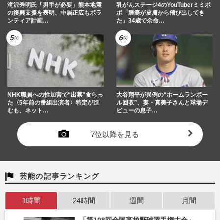
滝沢秀明氏「男手が必要」熊本地震
乳がんステージ4のYouTuberミミポ
の復興支援を表明、中居正広もボラ
ポ「腫瘍が皮膚から飛び出してき
ンティア計画…
た」34歳で余命…
NHK職員への性加害で“出禁”食らっ
大谷翔平が異例の“ホームランボー
た〈5年前の番組出演者〉特定が進
ル回収”、妻・真美子さんと球場デ
むも、ネット…
ビューの息子…
7位以降を見る
芸能の記事ランキング
1時間
24時間
週間
月間
「第108回全国高校野球選手権大会」