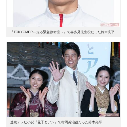
『TOKYOMER～走る緊急救命室～』で喜多見先生役だった鈴木亮平
連続テレビ小説『花子とアン』で村岡英治役だった鈴木亮平