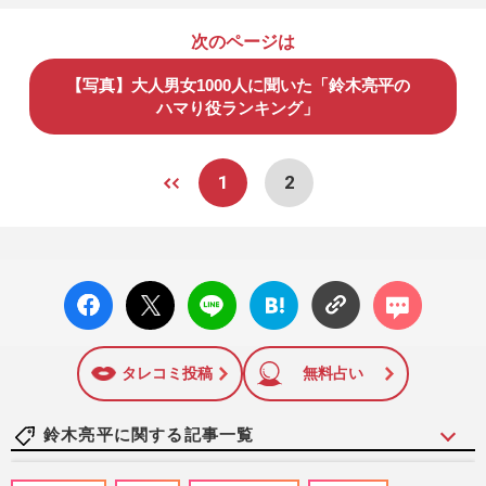
次のページは
【写真】大人男女1000人に聞いた「鈴木亮平の
ハマり役ランキング」
1
2
facebo
X ポス
LINE
はてな
コメン
ok い
ト
ブック
ト
いね
マーク
に追加
タレコミ投稿
無料占い
鈴木亮平に関する記事一覧