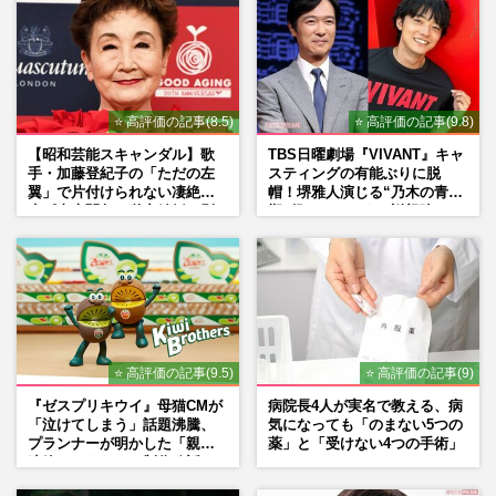
⭐ 高評価の記事(8.5)
⭐ 高評価の記事(9.8)
【昭和芸能スキャンダル】歌
TBS日曜劇場『VIVANT』キャ
手・加藤登紀子の「ただの左
スティングの有能ぶりに脱
翼」で片付けられない凄絶半
帽！堺雅人演じる“乃木の青年
生《東大闘争、獄中結婚、別
期”役は、そっくり説根強い
荘で内ゲバ事件》
Mr.Children桜井和寿のバンド
マン長男・櫻井海音だった
⭐ 高評価の記事(9.5)
⭐ 高評価の記事(9)
『ゼスプリキウイ』母猫CMが
病院長4人が実名で教える、病
「泣けてしまう」話題沸騰、
気になっても「のまない5つの
プランナーが明かした「親に
薬」と「受けない4つの手術」
連絡したくなる」制作秘話