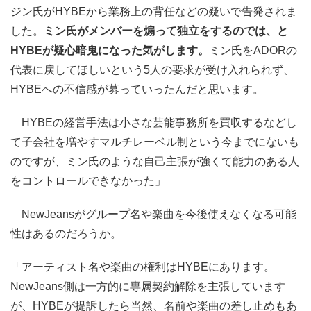
ジン氏がHYBEから業務上の背任などの疑いで告発されま
した。
ミン氏がメンバーを煽って独立をするのでは、と
HYBEが疑心暗鬼になった気がします。
ミン氏をADORの
代表に戻してほしいという5人の要求が受け入れられず、
HYBEへの不信感が募っていったんだと思います。
HYBEの経営手法は小さな芸能事務所を買収するなどし
て子会社を増やすマルチレーベル制という今までにないも
のですが、ミン氏のような自己主張が強くて能力のある人
をコントロールできなかった」
NewJeansがグループ名や楽曲を今後使えなくなる可能
性はあるのだろうか。
「アーティスト名や楽曲の権利はHYBEにあります。
NewJeans側は一方的に専属契約解除を主張しています
が、HYBEが提訴したら当然、名前や楽曲の差し止めもあ