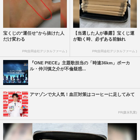
宝くじの“運任せ”から抜けた人
【当選した人が暴露】宝くじ運
だけ変わる
が動く時、必ずある前触れ
PR(合同会社デジタルファーム )
PR(合同会社デジタルファーム )
『ONE PIECE』主題歌担当の「時速36km」ボーカ
ル・仲川慎之介が不倫疑惑...
アマゾンで大人気！血圧対策はコーヒーに足してみて
PR(森永乳業)