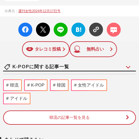
1957年3月6日に日本で最初に創刊された女性週刊誌。芸能ゴ
出典元：
週刊女性2024年12月17日号
シップや事件、皇室の話題、感動ドキュメント、美容・健
康・グルメ・占いに関する情報を発信している。2017年12月
facebo
X ポス
LINE
はてな
コメン
12日号で「眞子さま嫁ぎ先の“義母”が抱える400万円超の“借金
ok い
ト
ブック
ト
トラブル”」報道をスクープ。この一報から約2か月後、宮内庁
いね
マーク
は結婚延期を発表。同記事は2018年の「編集者が選ぶ雑誌ジ
に追加
ャーナリズム賞」大賞を受賞した。毎週火曜日発売。
タレコミ投稿
無料占い
K-POPに関する記事一覧
王林、海外セレブ流行の「ハイレグボディ
韓流
K-POP
韓国
女性アイドル
ースーツ」私服に「スタイル抜群」「都会
に染まった結果」の賛否
アイドル
週刊女性PRIME
2026/7/16
韓流の記事一覧を見る
LE SSERAFIM・宮脇咲良の“超ミニ丈”ホ
ットパンツ姿に「え、履き忘れてる!?」神
スタイル披露でファン騒然
週刊女性PRIME
2026/6/11