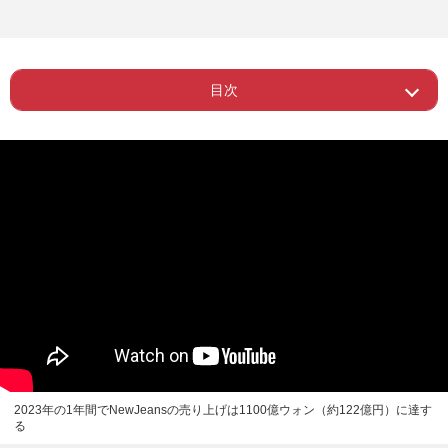
目次
Page 1
ー 経営手法にも要因が
Page 2
ー “奴隷契約”は改善でも…
2023年の1年間でNewJeansの売り上げは1100億ウォン（約122億円）に達す
る