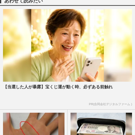
あわせて読みたい
山下真奈良県知事が引き受け拒否した“迷
いシカ”を保護した横山英幸大阪市長、人
情と商売と政治センスの差…
週刊女性PRIME
2026/3/27
BTS 4年ぶり再始動でなぜ人気維持？ 綿密
戦略と兵役めぐる世論の真実
週刊女性2026年2月10日号
2026/1/29
《人気の韓国料理レシピ8選》ナッコプセ
【当選した人が暴露】宝くじ運が動く時、必ずある前触れ
やワンパントーストを自宅で再現！最新ト
レンドは「辛さ控えめでヘ…
PR(合同会社デジタルファーム )
週刊女性2026年2月3日号
2026/1/25