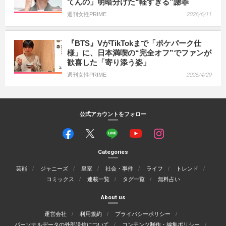
てんの」明暗分けた“軽すぎる”謝罪
週刊女性PRIME
2026/6/11
『BTS』VがTikTokまで「ポケパーク仕
様」に、日本満喫の“完全オフ”でファンが
歓喜した「寄り添う姿」
週刊女性PRIME
2026/4/29
公式アカウントをフォロー
Categories
芸能
ジャニーズ
皇室
社会・事件
ライフ
トレンド
コミックス
連載一覧
タグ一覧
無料占い
About us
運営会社
利用規約
プライバシーポリシー
パーソナルデータの外部送信について
コンテンツ制作・編集ポリシー