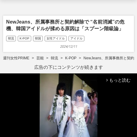
NewJeans、所属事務所と契約解除で “名前消滅”の危
機、韓国アイドルが揉める原因は「スプーン階級論」
韓流
K-POP
韓国
女性アイドル
アイドル
2024/12/11
週刊女性PRIME
芸能
韓流
K-POP
NewJeans、所属事務所と契
広告の下にコンテンツが続きます
もっと読む
arrow_forward_ios