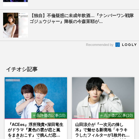
【独自】不倫疑惑に未成年飲酒…『ナンバーワン戦隊
ゴジュウジャー』降板の今森茉耶が...
Recommended by
イチオシ記事
⭐ 高評価の記事(10)
⭐ 高評価の記事(10)
『ACEes』浮所飛貴×深田竜生
山田涼介が『一次元の挿し
がドラマ『夏色の雲が恋と嵐
木』で魅せる新境地「キラキ
をまきおこす』で挑んだ恋人
ラしたフィルターが1枚外れて