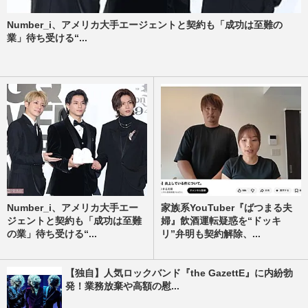
Number_i、アメリカ大手エージェントと契約も「成功は至難の
業」待ち受ける“...
Number_i、アメリカ大手エー
家族系YouTuber『ばつまる夫
ジェントと契約も「成功は至難
婦』飲酒運転疑惑を“ドッキ
の業」待ち受ける“...
リ”弁明も契約解除、...
【独自】人気ロックバンド『the GazettE』に内紛勃
発！業務放棄や高額の慰...