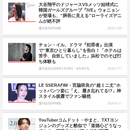
大谷翔平のドジャースVSメッツ始球式に
韓国ガールズグループ『IVE』ウォニョン
が登場も、“胴長に見える”ローライズデニ
ムが絶不評
週刊女性PRIME
2026/7/30
チョン・イル、ドラマ『犯罪者』出演
で“東京ひとり暮らし”を告白！「ホテルは
苦手、自炊していました」浜松でのそば打
ち体験も
週刊女性2026年7月28日・8月4日号
2026/7/17
LE SSERAFIM・宮脇咲良の“超ミニ丈”ホ
ットパンツ姿に「え、履き忘れてる!?」神
スタイル披露でファン騒然
週刊女性PRIME
2026/6/11
YouTuberコムドット・やまと、TXTヨン
ジュンのグッズと酷似で「道徳心どうなっ