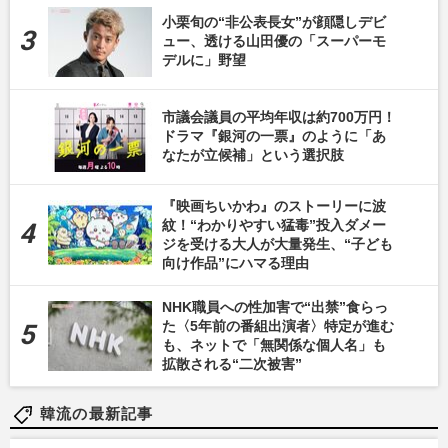
小栗旬の“非公表長女”が顔隠しデビ
ュー、透ける山田優の「スーパーモ
デルに」野望
市議会議員の平均年収は約700万円！
ドラマ『銀河の一票』のように「あ
なたが立候補」という選択肢
『映画ちいかわ』のストーリーに波
紋！“わかりやすい猛毒”投入ダメー
ジを受ける大人が大量発生、“子ども
向け作品”にハマる理由
NHK職員への性加害で“出禁”食らっ
た〈5年前の番組出演者〉特定が進む
も、ネットで「無関係な個人名」も
拡散される“二次被害”
韓流の最新記事