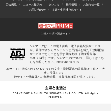
広告掲載
ニュース提供先
タレコミ
採用情報
お知らせ一覧
お問い合わせ
主婦と生活社公式サイト
主婦と生活社関連サイト
ABJマークは、この電子書店・電子書籍配信サービス
が、著作権者からコンテンツ使用許諾を得た正規版配信
サービスであることを示す登録商標（登録番号 第
6091713号）です。ABJマークについて、詳しくはこち
らを御覧ください。
https://aebs.or.jp/
本サイトに掲載されているすべての⽂章・撮影写真の著作権は主婦と⽣活
社に帰属します。
他サイトや他媒体への無断転載・複製⾏為は固く禁⽌します。
COPYRIGHT © SHUFU TO SEIKATSU SHA CO.,LTD. All rights
reserved.