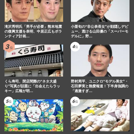
滝沢秀明氏「男手が必要」熊本地震
小栗旬の“非公表長女”が顔隠しデビ
の復興支援を表明、中居正広もボラ
ュー、透ける山田優の「スーパーモ
ンティア計画…
デルに」野…
くら寿司、閉店間際の“ネタ大盛
野村周平、ユニクロ“モデル美女”・
り”写真が話題に「出会えたらラッ
石田夢実と熱愛報道！下半身強調の
キー」広報が明…
「過激すぎ…