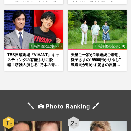
い」現代美術家・奈良美智氏
『大空港』番宣行脚に「メン
もSNSで“公認”
タル強すぎ」の実情
⭐ 高評価の記事(9.8)
⭐ 高評価の記事(10)
TBS日曜劇場『VIVANT』キャ
天皇ご一家が2年連続ご着用、
スティングの有能ぶりに脱
愛子さまの“5500円かりゆし”
帽！堺雅人演じる“乃木の青年
製造元が明かす驚きの反響
期”役は、そっくり説根強い
「まさかうちの商品とは…」
Mr.Children桜井和寿のバンド
マン長男・櫻井海音だった
Photo Ranking