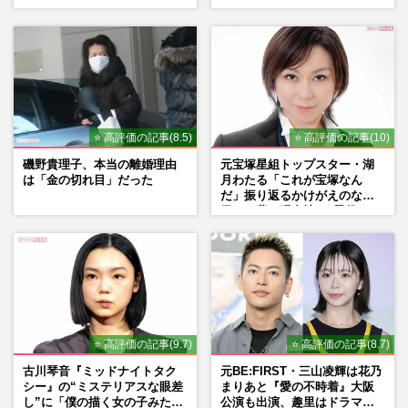
役、照れながら挑んだキュン
くれたら」アイドル像を封印
シーン秘話
した覚悟
⭐ 高評価の記事(8.5)
⭐ 高評価の記事(10)
磯野貴理子、本当の離婚理由
元宝塚星組トップスター・湖
は「金の切れ目」だった
月わたる「これが宝塚なん
だ」振り返るかけがえのない
日々、夢の現在地と“男役”へ
の思い
⭐ 高評価の記事(9.7)
⭐ 高評価の記事(8.7)
古川琴音『ミッドナイトタク
元BE:FIRST・三山凌輝は花乃
シー』の“ミステリアスな眼差
まりあと『愛の不時着』大阪
し”に「僕の描く女の子みた
公演も出演、趣里はドラマ