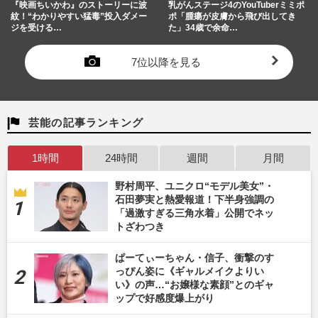
『映画ちいかわ』のストーリーに波
乳がんステージ4のYouTuberミミポ
紋！“わかりやすい猛毒”投入ダメー
ポ「腫瘍が皮膚から飛び出してき
ジを受ける…
た」34歳で余命…
7位以降を見る
芸能の記事ランキング
1時間
24時間
週間
月間
野村周平、ユニクロ“モデル美女”・
石田夢実と熱愛報道！下半身強調の
「過激すぎる三角水着」公開でネッ
トざわつき
ぱーてぃーちゃん・信子、衝撃のす
っぴん姿に《ギャルメイクよりい
い》の声…“お嬢様な素顔”とのギャ
ップで好感度爆上がり