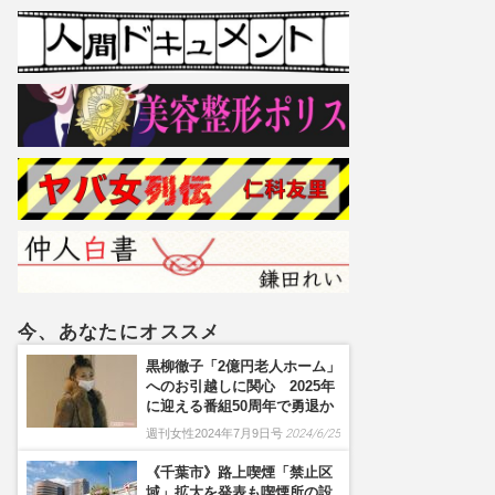
今、あなたにオススメ
黒柳徹子「2億円老人ホーム」
へのお引越しに関心 2025年
に迎える番組50周年で勇退か
週刊女性2024年7月9日号
2024/6/25
《千葉市》路上喫煙「禁止区
域」拡大を発表も喫煙所の設