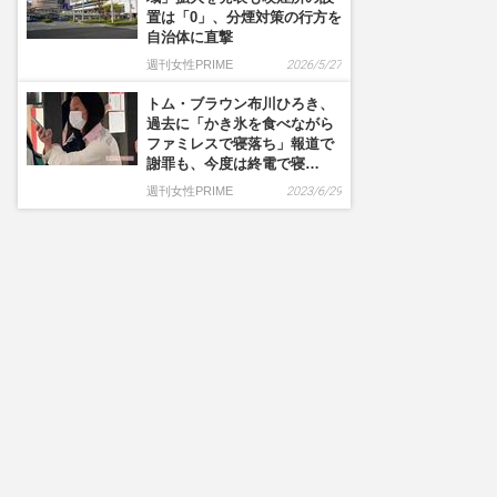
置は「0」、分煙対策の行方を
自治体に直撃
週刊女性PRIME
2026/5/27
トム・ブラウン布川ひろき、
過去に「かき氷を食べながら
ファミレスで寝落ち」報道で
謝罪も、今度は終電で寝…
週刊女性PRIME
2023/6/29