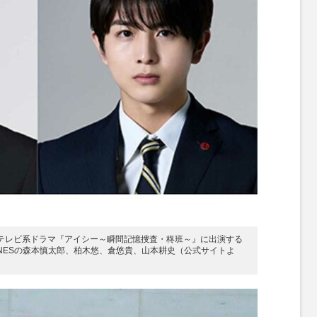
ジテレビ系ドラマ『アイシー～瞬間記憶捜査・柊班～』に出演する
ONESの森本慎太郎、柏木悠、倉悠貴、山本耕史（公式サイトよ