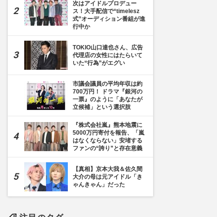
次はアイドルプロデュー
ス！大手配信で“timelesz
式”オーディション番組が進
行中か
TOKIO山口達也さん、広告
代理店の女性にはたらいて
いた“行為”がエグい
市議会議員の平均年収は約
700万円！ ドラマ『銀河の
一票』のように「あなたが
立候補」という選択肢
『株式会社嵐』熊本地震に
5000万円寄付を報告、「嵐
はなくならない」安堵する
ファンの“誇り”と存在意義
【真相】京本大我＆佐久間
大介の母は元アイドル「き
ゃんきゃん」だった