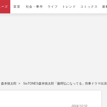
ニーズ
皇室
社会・事件
ライフ
トレンド
コミックス
連
森本慎太郎
SixTONES森本慎太郎「藤岡弘になってる」刑事ドラマ出
2024/12/10