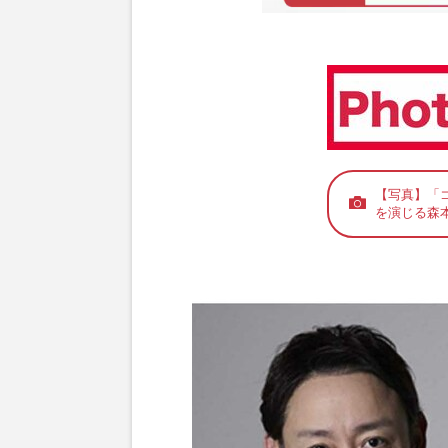
【写真】「
を演じる森