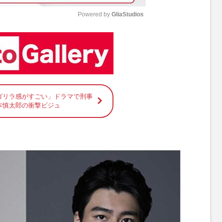
Powered by 
GliaStudios
M
u
t
e
ゴリラ感がすごい」ドラマで刑事
本慎太郎の衝撃ビジュ