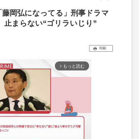
太郎「藤岡弘になってる」刑事ドラマ
、止まらない“ゴリラいじり”
印刷
もっと読む
arrow_forward_ios