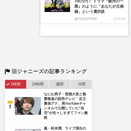
旧ジャニーズの記事ランキング
1時間
24時間
週間
月間
なにわ男子・西畑大吾と熱
愛報道の読売テレビ・足立
夏保アナ、局YouTubeチャ
ンネルで公開していた“自
宅”が生々しすぎてファン激
怒
嵐・松本潤、ライブ演出の