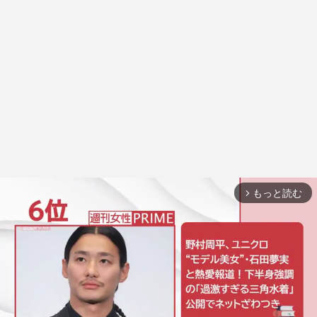
もっと読む
arrow_forward_ios