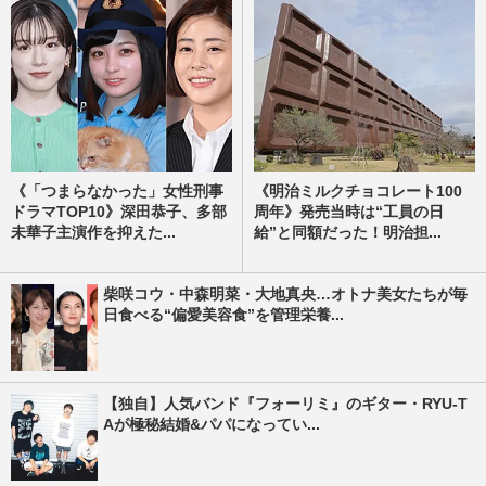
《「つまらなかった」女性刑事
《明治ミルクチョコレート100
ドラマTOP10》深田恭子、多部
周年》発売当時は“工員の日
未華子主演作を抑えた...
給”と同額だった！明治担...
柴咲コウ・中森明菜・大地真央…オトナ美女たちが毎
日食べる“偏愛美容食”を管理栄養...
【独自】人気バンド『フォーリミ』のギター・RYU-T
Aが極秘結婚&パパになってい...