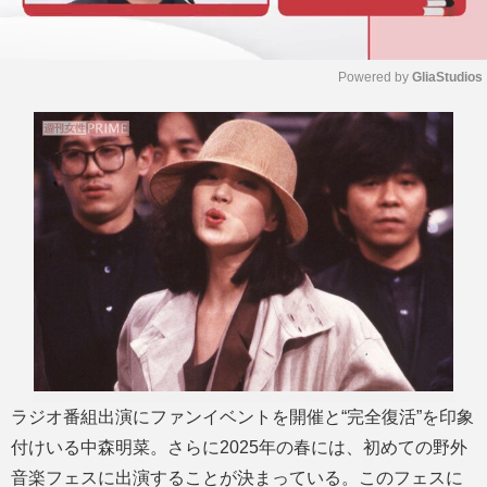
Powered by 
GliaStudios
M
u
t
e
ラジオ番組出演にファンイベントを開催と“完全復活”を印象
付けいる中森明菜。さらに2025年の春には、初めての野外
音楽フェスに出演することが決まっている。このフェスに