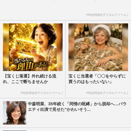
PR(合同会社デジタルファーム )
【宝くじ落選】外れ続ける流
宝くじ当選者「〇〇をやらずに
れ、ここで断ちませんか
買うのはもったいない」
PR(合同会社デジタルファーム )
PR(合同会社デジタルファーム )
中森明菜、35年続く「同情の呪縛」から脱却へ…バラ
エティ出演で見せた“かわいそう...