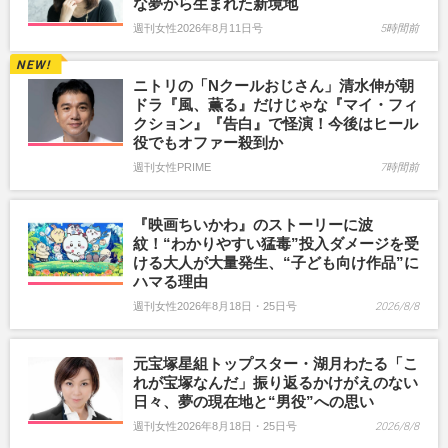
な夢から生まれた新境地
週刊女性2026年8月11日号
5時間前
ニトリの「Nクールおじさん」清水伸が朝
ドラ『風、薫る』だけじゃな『マイ・フィ
クション』『告白』で怪演！今後はヒール
役でもオファー殺到か
週刊女性PRIME
7時間前
『映画ちいかわ』のストーリーに波
紋！“わかりやすい猛毒”投入ダメージを受
ける大人が大量発生、“子ども向け作品”に
ハマる理由
週刊女性2026年8月18日・25日号
2026/8/8
元宝塚星組トップスター・湖月わたる「こ
れが宝塚なんだ」振り返るかけがえのない
日々、夢の現在地と“男役”への思い
週刊女性2026年8月18日・25日号
2026/8/8