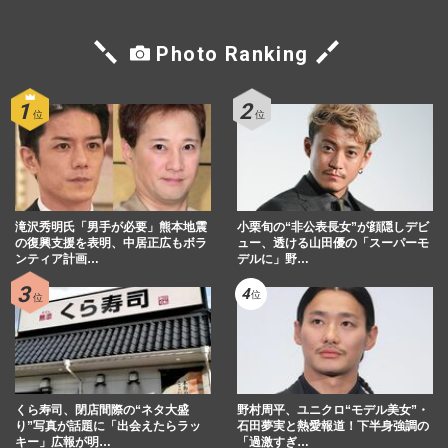
Photo Ranking
滝沢秀明氏「男手が必要」熊本地震
小栗旬の“非公表長女”が顔隠しデビ
の復興支援を表明、中居正広もボラ
ュー、透ける山田優の「スーパーモ
ンティア計画…
デルに」野…
くら寿司、閉店間際の“ネタ大盛
野村周平、ユニクロ“モデル美女”・
り”写真が話題に「出会えたらラッ
石田夢実と熱愛報道！下半身強調の
キー」広報が明…
「過激すぎ…