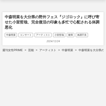
中森明菜を大分県の野外フェス『ジゴロック』に呼び寄
せた小室哲哉、完全復活の印象も多忙で心配される体調
悪化
中森明菜
コンサート
アーティスト
小室哲哉
復帰
体調不良
2024/12/24
週刊女性PRIME
芸能
アーティスト
中森明菜
中森明菜を大分県の