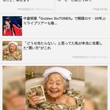
PR(合同会社デジタルファーム )
PR(森永乳業)
中森明菜『Golden SixTONES』で韓国ロケ・20年ぶ
りライブツアーも敢...
「どうせ当たらない」と思ってた私が本当に当選し
た“買い方”がこれ
PR(合同会社デジタルファーム )