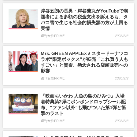
岸谷五朗の長男・岸谷蘭丸がYouTubeで喫
煙者による多額の税金支出を訴えるも、タ
バコ害で生じる社会的損失額の方が上回る
実情
週刊女性PRIME
2026/8/8
Mrs. GREEN APPLE×ミスタードーナツコ
ラボ“限定ボックス”が転売「これ買う人も
すごい」と賛否、懸念される店頭販売への
影響
週刊女性PRIME
2026/8/8
『映画ちいかわ 人魚の島のひみつ』入場
者特典第2弾にボンボンドロップシール配
布、“ファン以外”も飛びついた第1弾と衝
撃のラスト
週刊女性PRIME
2026/8/8