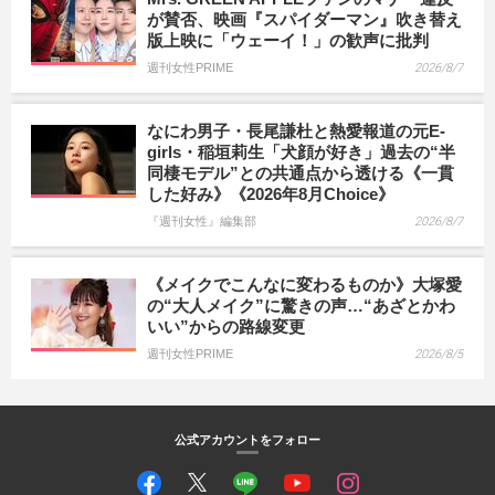
が賛否、映画『スパイダーマン』吹き替え
版上映に「ウェーイ！」の歓声に批判
週刊女性PRIME
2026/8/7
なにわ男子・長尾謙杜と熱愛報道の元E-
girls・稲垣莉生「犬顔が好き」過去の“半
同棲モデル”との共通点から透ける《一貫
した好み》《2026年8月Choice》
『週刊女性』編集部
2026/8/7
《メイクでこんなに変わるものか》大塚愛
の“大人メイク”に驚きの声…“あざとかわ
いい”からの路線変更
週刊女性PRIME
2026/8/5
公式アカウントをフォロー