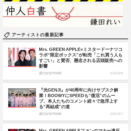
アーティストの最新記事
Mrs. GREEN APPLE×ミスタードーナツコ
ラボ“限定ボックス”が転売「これ買う人も
すごい」と賛否、懸念される店頭販売への
影響
週刊女性PRIME
2026/8/8
『光GENJI』が40周年に向けサブスク解
禁！BOOWYにSPEEDも“復活”のムー
ブ、本人たちのコメント続々で急浮上す
る“再結成”の道
週刊女性PRIME
2026/8/7
Mrs. GREEN APPLEファンのマナー違反