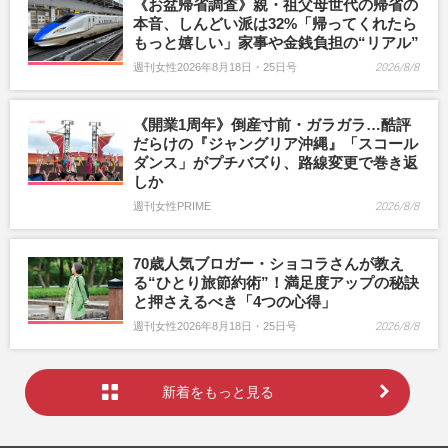
《お盆帰省調査》親・祖父母世代の帰省の
本音、しんどい派は32%「帰ってくれたら
もっと嬉しい」家事や金銭負担の“リアル”
週刊女性2026年8月18日・25日号
2026/8/8
《開業1周年》倒産寸前・ガラガラ…酷評
だらけの『ジャングリア沖縄』「スコール
ダンス」がプチバズり、路線変更で巻き返
しか
週刊女性PRIME
2026/8/8
70歳人気ブロガー・ショコラさんが教え
る“ひとり旅節約術”！満足度アップの秘訣
と押さえるべき「4つの心得」
週刊女性2026年8月18日・25日号
2026/8/8
新着をもっと見る