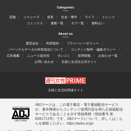
Categories
芸能
ジャニーズ
皇室
社会・事件
ライフ
トレンド
コミックス
連載一覧
タグ一覧
無料占い
About us
運営会社
利用規約
プライバシーポリシー
パーソナルデータの外部送信について
コンテンツ制作・編集ポリシー
広告掲載
ニュース提供先
タレコミ
採用情報
お知らせ一覧
お問い合わせ
主婦と生活社公式サイト
主婦と生活社関連サイト
ABJマークは、この電子書店・電子書籍配信サービス
が、著作権者からコンテンツ使用許諾を得た正規版配信
サービスであることを示す登録商標（登録番号 第
6091713号）です。ABJマークについて、詳しくはこち
らを御覧ください。
https://aebs.or.jp/