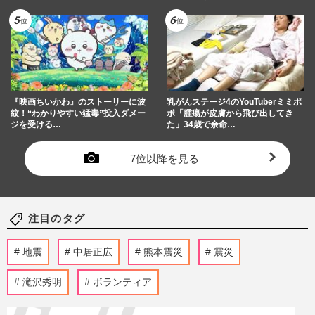
『映画ちいかわ』のストーリーに波
乳がんステージ4のYouTuberミミポ
紋！“わかりやすい猛毒”投入ダメー
ポ「腫瘍が皮膚から飛び出してき
ジを受ける…
た」34歳で余命…
7位以降を見る
注目のタグ
地震
中居正広
熊本震災
震災
滝沢秀明
ボランティア