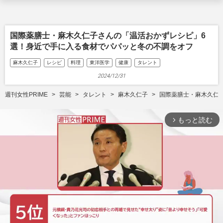
国際薬膳士・麻木久仁子さんの「温活おかずレシピ」6
選！身近で手に入る食材でパパッと冬の不調をオフ
麻木久仁子
レシピ
料理
東洋医学
健康
タレント
2024/12/31
週刊女性PRIME
芸能
タレント
麻木久仁子
国際薬膳士・麻木久仁
もっと読む
arrow_forward_ios