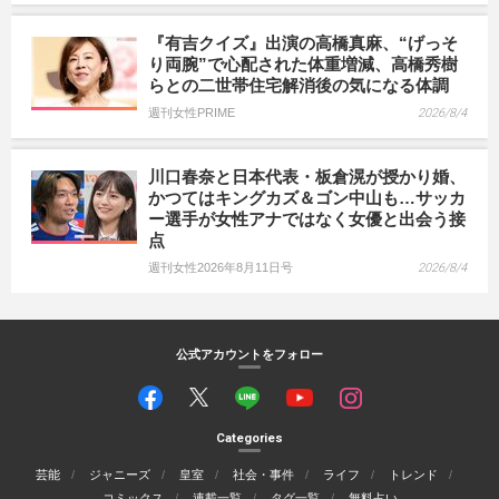
『有吉クイズ』出演の高橋真麻、“げっそ
り両腕”で心配された体重増減、高橋秀樹
らとの二世帯住宅解消後の気になる体調
週刊女性PRIME
2026/8/4
川口春奈と日本代表・板倉滉が授かり婚、
かつてはキングカズ＆ゴン中山も…サッカ
ー選手が女性アナではなく女優と出会う接
点
週刊女性2026年8月11日号
2026/8/4
公式アカウントをフォロー
Categories
芸能
ジャニーズ
皇室
社会・事件
ライフ
トレンド
コミックス
連載一覧
タグ一覧
無料占い