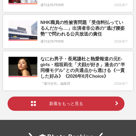
週刊女性PRIME
2026/8/7
NHK職員の性被害問題「受信料払ってい
るんだから…」出演者非公表の“逃げ腰姿
勢”で問われる公共放送の責任
週刊女性PRIME
2026/8/7
なにわ男子・長尾謙杜と熱愛報道の元E-
girls・稲垣莉生「犬顔が好き」過去の“半
同棲モデル”との共通点から透ける《一貫
した好み》《2026年8月Choice》
『週刊女性』編集部
2026/8/7
新着をもっと見る