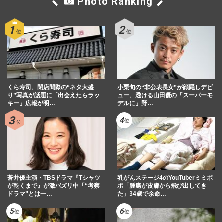
Photo Ranking
くら寿司、閉店間際の“ネタ大盛
小栗旬の“非公表長女”が顔隠しデビ
り”写真が話題に「出会えたらラッ
ュー、透ける山田優の「スーパーモ
キー」広報が明…
デルに」野…
蒼井優主演・TBSドラマ『Tシャツ
乳がんステージ4のYouTuberミミポ
が乾くまで』が激バズリ中「“考察
ポ「腫瘍が皮膚から飛び出してき
ドラマ”とは一…
た」34歳で余命…