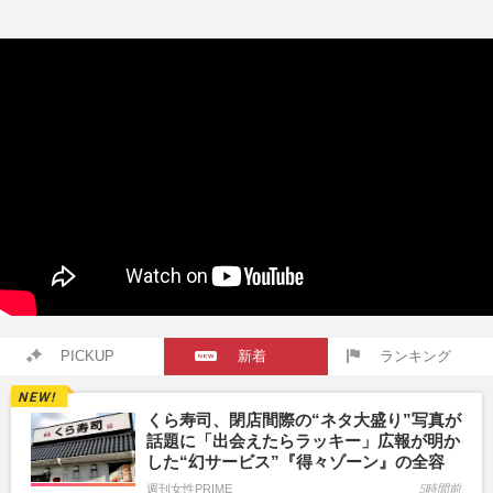
PICKUP
新着
ランキング
くら寿司、閉店間際の“ネタ大盛り”写真が
話題に「出会えたらラッキー」広報が明か
した“幻サービス”『得々ゾーン』の全容
週刊女性PRIME
5時間前