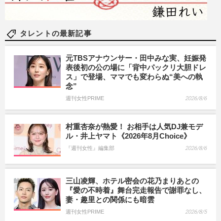
タレントの最新記事
元TBSアナウンサー・田中みな実、妊娠発
表後初の公の場に「背中パックリ大胆ドレ
ス」で登場、ママでも変わらぬ“美への執
念”
週刊女性PRIME
2026/8/6
村重杏奈が熱愛！ お相手は人気DJ兼モデ
ル・井上ヤマト《2026年8月Choice》
『週刊女性』編集部
2026/8/6
三山凌輝、ホテル密会の花乃まりあとの
『愛の不時着』舞台完走報告で謝罪なし、
妻・趣里との関係にも暗雲
週刊女性PRIME
2026/8/5