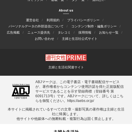
About us
運営会社
利用規約
プライバシーポリシー
パーソナルデータの外部送信について
コンテンツ制作・編集ポリシー
広告掲載
ニュース提供先
タレコミ
採用情報
お知らせ一覧
お問い合わせ
主婦と生活社公式サイト
主婦と生活社関連サイト
ABJマークは、この電子書店・電子書籍配信サービス
が、著作権者からコンテンツ使用許諾を得た正規版配信
サービスであることを示す登録商標（登録番号 第
6091713号）です。ABJマークについて、詳しくはこち
らを御覧ください。
https://aebs.or.jp/
本サイトに掲載されているすべての⽂章・撮影写真の著作権は主婦と⽣活
社に帰属します。
他サイトや他媒体への無断転載・複製⾏為は固く禁⽌します。