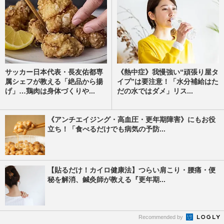
サッカー日本代表・長友佑都専
《熱中症》我慢強い“頑張り屋タ
属シェフが教える「絶品から揚
イプ”は要注意！「水分補給はた
げ」…鶏肉は身体づくりや...
だの水ではダメ」リス...
《アンチエイジング・高血圧・更年期障害》にもお役
立ち！「食べるだけでも病気の予防...
【貼るだけ！カイロ健康法】つらい肩こり・腰痛・便
秘を解消、鍼灸師が教える『更年期...
Recommended by