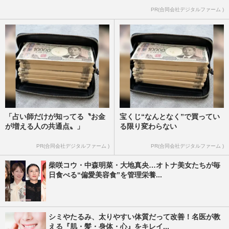
PR(合同会社デジタルファーム )
「占い師だけが知ってる〝お金
宝くじ“なんとなく”で買ってい
が増える人の共通点〟」
る限り変わらない
PR(合同会社デジタルファーム )
PR(合同会社デジタルファーム )
柴咲コウ・中森明菜・大地真央…オトナ美女たちが毎
日食べる“偏愛美容食”を管理栄養...
シミやたるみ、太りやすい体質だって改善！名医が教
える『肌・髪・身体・心』をキレイ...