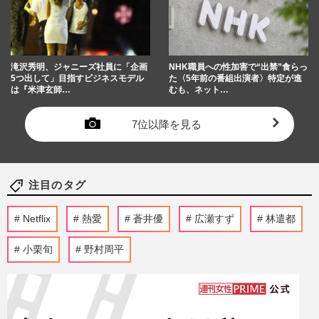
滝沢秀明、ジャニーズ社員に「企画
NHK職員への性加害で“出禁”食らっ
5つ出して」目指すビジネスモデル
た〈5年前の番組出演者〉特定が進
は『米津玄師…
むも、ネット…
7位以降を見る
注目のタグ
Netflix
熱愛
蒼井優
広瀬すず
林遣都
小栗旬
野村周平