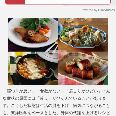
Powered by 
GliaStudios
M
u
t
e
「寝つきが悪い」「食欲がない」「肩こりがひどい」そん
な症状の原因には「冷え」がひそんでいることがありま
す。こうした状態は生活の質を下げ、病気につながること
も。東洋医学をベースとした、身体の代謝を上げるレシピ