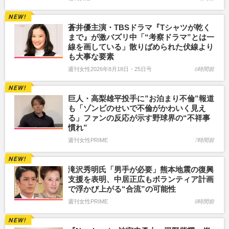
蒼井優主演・TBSドラマ『Tシャツが乾く
まで』が激バズリ中「“考察ドラマ”とは一
線を画している」散りばめられた伏線より
も大事な要素
週刊女性2026年8月18日・25日号
6時間前
巨人・高梨雄平投手に”お泊まり不倫”報道
も「ゾンビのせいで不倫がかわいく見え
る」ファンの反応が示す野球界の“不祥事
慣れ”
週刊女性PRIME
7時間前
滝沢秀明氏「男手が必要」熊本地震の復興
支援を表明、中居正広もボランティア計画
で浮かび上がる“合流”の可能性
週刊女性PRIME
8時間前