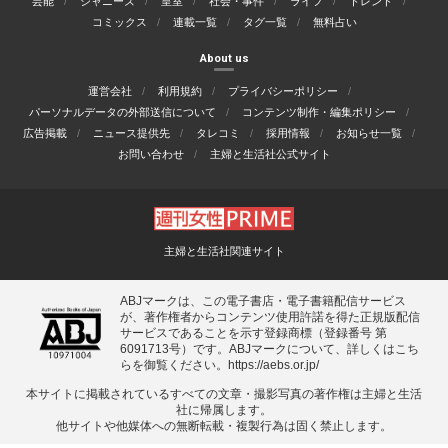
芸能
ジャニーズ
皇室
社会・事件
ライフ
トレンド
コミックス
連載一覧
タグ一覧
無料占い
About us
運営会社
利用規約
プライバシーポリシー
パーソナルデータの外部送信について
コンテンツ制作・編集ポリシー
広告掲載
ニュース提供先
タレコミ
採用情報
お知らせ一覧
お問い合わせ
主婦と生活社公式サイト
主婦と生活社関連サイト
ABJマークは、この電子書店・電子書籍配信サービス
が、著作権者からコンテンツ使用許諾を得た正規版配信
サービスであることを示す登録商標（登録番号 第
6091713号）です。ABJマークについて、詳しくはこち
らを御覧ください。
https://aebs.or.jp/
本サイトに掲載されているすべての⽂章・撮影写真の著作権は主婦と⽣活
社に帰属します。
他サイトや他媒体への無断転載・複製⾏為は固く禁⽌します。