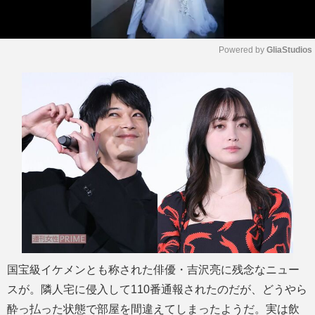
Powered by 
GliaStudios
M
u
t
e
国宝級イケメンとも称された俳優・吉沢亮に残念なニュー
スが。隣人宅に侵入して110番通報されたのだが、どうやら
酔っ払った状態で部屋を間違えてしまったようだ。実は飲