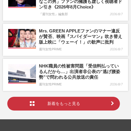
なこの男」ファンの擁護も虚しく視聴者ド
ン引き《2026年8月Choice》
『週刊女性』編集部
2026/8/7
Mrs. GREEN APPLEファンのマナー違反
が賛否、映画『スパイダーマン』吹き替え
版上映に「ウェーイ！」の歓声に批判
週刊女性PRIME
2026/8/7
NHK職員の性被害問題「受信料払ってい
るんだから…」出演者非公表の“逃げ腰姿
勢”で問われる公共放送の責任
週刊女性PRIME
2026/8/7
新着をもっと見る