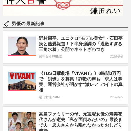
男優の最新記事
野村周平、ユニクロ“モデル美女”・石田夢
実と熱愛報道！下半身強調の「過激すぎる
三角水着」公開でネットざわつき
週刊女性PRIME
2026/8/6
《TBS日曜劇場『VIVANT』》8時間3万円
で「別班」を募集！詐欺の声も「求人は事
実」運営会社が明かす“激レア”バイトの真
相
週刊女性PRIME
2026/8/6
高島ファミリーの母、元宝塚女優の寿美花
代さんが逝去「私が面倒みたいの」最後ま
で夫・忠夫さんから離れなかったおしどり
夫婦