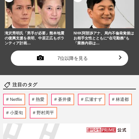
滝沢秀明氏「男手が必要」熊本地震
NHK阿部渉アナ、局内不倫発覚後は
の復興支援を表明、中居正広もボラ
お相手女性とともに“在宅勤務”も
ンティア計画…
「業務内容は…
7位以降を見る
注目のタグ
Netflix
熱愛
蒼井優
広瀬すず
林遣都
小栗旬
野村周平