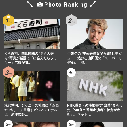
Photo Ranking
くら寿司、閉店間際の“ネタ大盛
小栗旬の“非公表長女”が顔隠しデビ
り”写真が話題に「出会えたらラッ
ュー、透ける山田優の「スーパーモ
キー」広報が明…
デルに」野…
滝沢秀明、ジャニーズ社員に「企画
NHK職員への性加害で“出禁”食らっ
5つ出して」目指すビジネスモデル
た〈5年前の番組出演者〉特定が進
は『米津玄師…
むも、ネット…