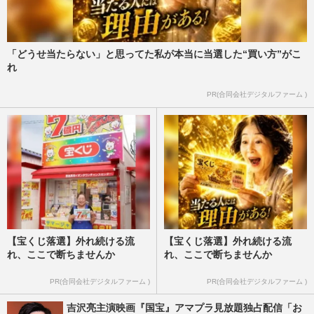
「どうせ当たらない」と思ってた私が本当に当選した“買い方”がこ
れ
PR(合同会社デジタルファーム )
【宝くじ落選】外れ続ける流
【宝くじ落選】外れ続ける流
れ、ここで断ちませんか
れ、ここで断ちませんか
PR(合同会社デジタルファーム )
PR(合同会社デジタルファーム )
吉沢亮主演映画『国宝』アマプラ見放題独占配信「お