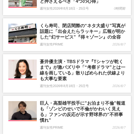
と押さえるべき「4つの心得」
週刊女性2026年8月18日・25日号
0時間前
くら寿司、閉店間際の“ネタ大盛り”写真が
話題に「出会えたらラッキー」広報が明か
した“幻サービス”『得々ゾーン』の全容
週刊女性PRIME
2026/8/7
蒼井優主演・TBSドラマ『Tシャツが乾く
まで』が激バズリ中「“考察ドラマ”とは一
線を画している」散りばめられた伏線より
も大事な要素
週刊女性2026年8月18日・25日号
2026/8/7
巨人・高梨雄平投手に”お泊まり不倫”報道
も「ゾンビのせいで不倫がかわいく見え
る」ファンの反応が示す野球界の“不祥事
慣れ”
週刊女性PRIME
2026/8/7