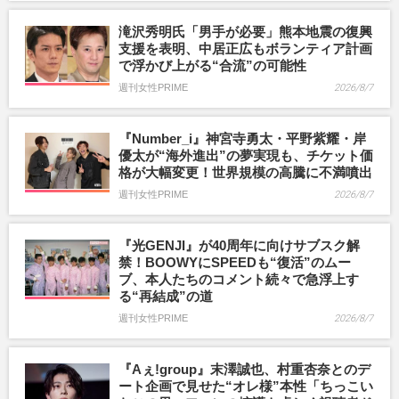
滝沢秀明氏「男手が必要」熊本地震の復興
支援を表明、中居正広もボランティア計画
で浮かび上がる“合流”の可能性
週刊女性PRIME
2026/8/7
『Number_i』神宮寺勇太・平野紫耀・岸
優太が“海外進出”の夢実現も、チケット価
格が大幅変更！世界規模の高騰に不満噴出
週刊女性PRIME
2026/8/7
『光GENJI』が40周年に向けサブスク解
禁！BOOWYにSPEEDも“復活”のムー
ブ、本人たちのコメント続々で急浮上す
る“再結成”の道
週刊女性PRIME
2026/8/7
『Aぇ!group』末澤誠也、村重杏奈とのデ
ート企画で見せた“オレ様”本性「ちっこい