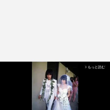
もっと読む
arrow_forward_ios