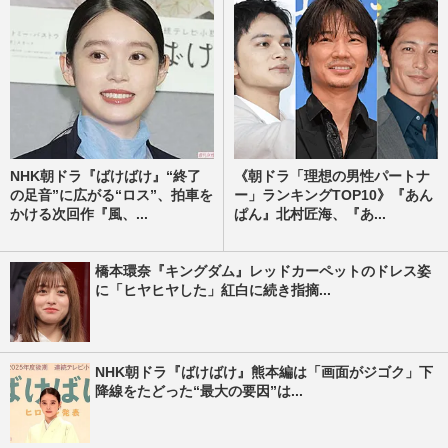
NHK朝ドラ『ばけばけ』“終了
《朝ドラ「理想の男性パートナ
の足音”に広がる“ロス”、拍車を
ー」ランキングTOP10》『あん
かける次回作『風、...
ぱん』北村匠海、『あ...
橋本環奈『キングダム』レッドカーペットのドレス姿
に「ヒヤヒヤした」紅白に続き指摘...
NHK朝ドラ『ばけばけ』熊本編は「画面がジゴク」下
降線をたどった“最大の要因”は...