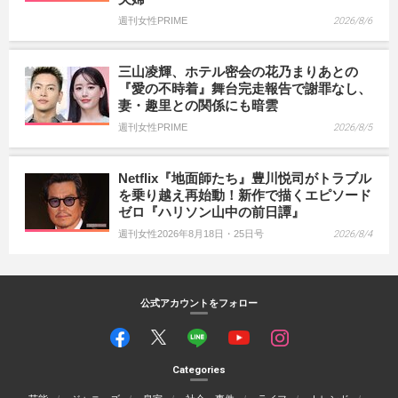
週刊女性PRIME
2026/8/6
三山凌輝、ホテル密会の花乃まりあとの
『愛の不時着』舞台完走報告で謝罪なし、
妻・趣里との関係にも暗雲
週刊女性PRIME
2026/8/5
Netflix『地面師たち』豊川悦司がトラブル
を乗り越え再始動！新作で描くエピソード
ゼロ『ハリソン山中の前日譚』
週刊女性2026年8月18日・25日号
2026/8/4
公式アカウントをフォロー
Categories