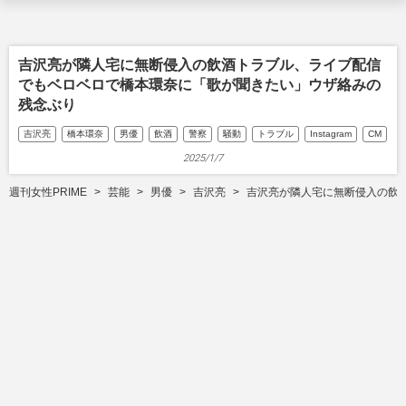
吉沢亮が隣人宅に無断侵入の飲酒トラブル、ライブ配信
でもベロベロで橋本環奈に「歌が聞きたい」ウザ絡みの
残念ぶり
吉沢亮
橋本環奈
男優
飲酒
警察
騒動
トラブル
Instagram
CM
2025/1/7
週刊女性PRIME
芸能
男優
吉沢亮
吉沢亮が隣人宅に無断侵入の飲