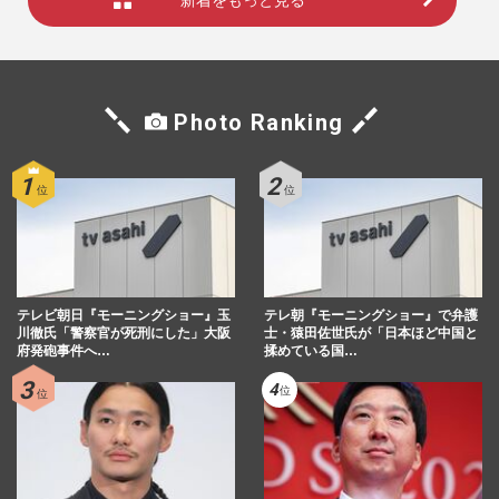
Photo Ranking
テレビ朝日『モーニングショー』玉
テレ朝『モーニングショー』で弁護
川徹氏「警察官が死刑にした」大阪
士・猿田佐世氏が「日本ほど中国と
府発砲事件へ…
揉めている国…