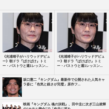
《光浦靖子がハリウッドデビュ
《光浦靖子がハリウッドデビュ
ー》朝ドラ『ばけばけ』トミ
ー》朝ドラ『ばけばけ』トミ
ー・バストウと週1レッスン...
ー・バストウと週1レッスン...
坂口憲二『キングダム』最新作で公開された人気キャ
ラ姿に「色気と鋭さが完璧」原作フ...
映画『キングダム 魂の決戦』、田中圭に次ぎ三山凌輝
の“ホテル密会”で「作品に泥を...