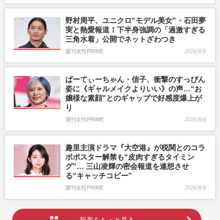
野村周平、ユニクロ“モデル美女”・石田夢
実と熱愛報道！下半身強調の「過激すぎる
三角水着」公開でネットざわつき
週刊女性PRIME
2026/8/6
ぱーてぃーちゃん・信子、衝撃のすっぴん
姿に《ギャルメイクよりいい》の声…“お
嬢様な素顔”とのギャップで好感度爆上が
り
週刊女性PRIME
2026/8/6
趣里主演ドラマ『大空港』が税関とのコラ
ボポスター解禁も“皮肉すぎるタイミン
グ”… 三山凌輝の密会報道を連想させ
る“キャッチコピー”
週刊女性PRIME
2026/8/6
新着をもっと見る