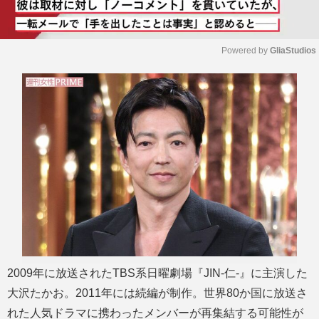
Powered by 
GliaStudios
M
u
t
e
2009年に放送されたTBS系日曜劇場『JIN-仁-』に主演した
大沢たかお。2011年には続編が制作。世界80か国に放送さ
れた人気ドラマに携わったメンバーが再集結する可能性が