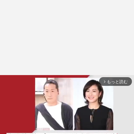
もっと読む
arrow_forward_ios