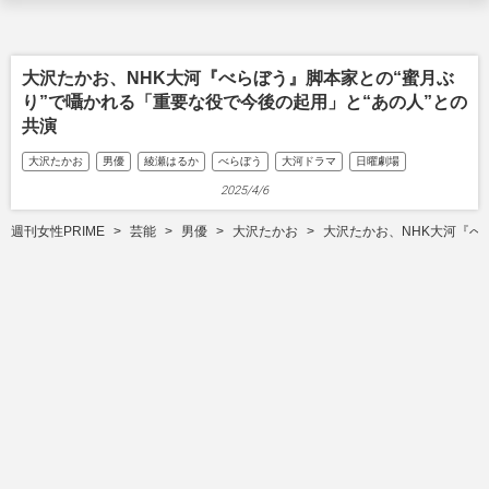
大沢たかお、NHK大河『べらぼう』脚本家との“蜜月ぶ
り”で囁かれる「重要な役で今後の起用」と“あの人”との
共演
大沢たかお
男優
綾瀬はるか
べらぼう
大河ドラマ
日曜劇場
2025/4/6
週刊女性PRIME
芸能
男優
大沢たかお
大沢たかお、NHK大河『べ