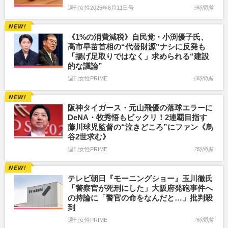
週刊女性2026年8月11日号
5時間前
《1%の消費減税》自民党・小渕優子氏、
高市早苗首相の“代替財源”ナシに反発も
「揚げ足取りではなく」求められる“建設
的な議論”
週刊女性PRIME
6時間前
阪神タイガース・元山飛優の落球エラーに
DeNA・牧秀悟もビックリ！2連覇目指す
藤川球児監督の“泣きどころ”にファン《鳥
谷2世求む》
週刊女性PRIME
7時間前
テレビ朝日『モーニングショー』玉川徹氏
「警察官が死刑にした」大阪府発砲事件へ
の持論に「警官の命をなんだと…」批判殺
到
週刊女性PRIME
7時間前