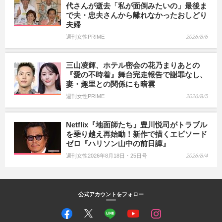
代さんが逝去「私が面倒みたいの」最後ま
で夫・忠夫さんから離れなかったおしどり
夫婦
週刊女性PRIME
2026/8/6
三山凌輝、ホテル密会の花乃まりあとの
『愛の不時着』舞台完走報告で謝罪なし、
妻・趣里との関係にも暗雲
週刊女性PRIME
2026/8/5
Netflix『地面師たち』豊川悦司がトラブル
を乗り越え再始動！新作で描くエピソード
ゼロ『ハリソン山中の前日譚』
週刊女性2026年8月18日・25日号
2026/8/4
公式アカウントをフォロー