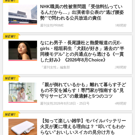
NHK職員の性被害問題「受信料払ってい
るんだから…」出演者非公表の“逃げ腰姿
勢”で問われる公共放送の責任
週刊女性PRIME
1時間前
なにわ男子・長尾謙杜と熱愛報道の元E-
girls・稲垣莉生「犬顔が好き」過去の“半
同棲モデル”との共通点から透ける《一貫
した好み》《2026年8月Choice》
『週刊女性』編集部
2時間前
「親が倒れているかも」離れて暮らす子ど
もの不安を減らす！専門家が指南する“見
守りサービス”の最適解と5つのコツ
週刊女性2026年8月18日・25日号
4時間前
【知って楽しい雑学】モバイルバッテリー
火災が夏に増える理由は？ “叩いてもわか
らない”おいしいスイカの見分け方も