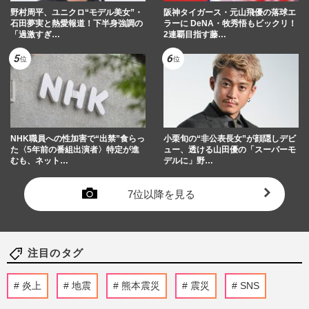
野村周平、ユニクロ“モデル美女”・
阪神タイガース・元山飛優の落球エ
石田夢実と熱愛報道！下半身強調の
ラーに DeNA・牧秀悟もビックリ！
「過激すぎ…
2連覇目指す藤…
NHK職員への性加害で“出禁”食らっ
小栗旬の“非公表長女”が顔隠しデビ
た〈5年前の番組出演者〉特定が進
ュー、透ける山田優の「スーパーモ
むも、ネット…
デルに」野…
7位以降を見る
注目のタグ
炎上
地震
熊本震災
震災
SNS