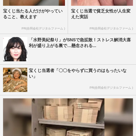
宝くじ当たる人だけがやってい
宝くじ当選で貧乏女性が人生変
ること、教えます
えた実話
PR(合同会社デジタルファーム )
PR(合同会社デジタルファーム )
「水野美紀祭り」がSNSで急拡散！ストレス解消大喜
利が盛り上がる裏で…懸念される...
宝くじ当選者「〇〇をやらずに買うのはもったいな
い」
PR(合同会社デジタルファーム )