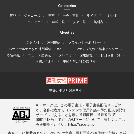
Categories
芸能
ジャニーズ
皇室
社会・事件
ライフ
トレンド
コミックス
連載一覧
タグ一覧
無料占い
About us
運営会社
利用規約
プライバシーポリシー
パーソナルデータの外部送信について
コンテンツ制作・編集ポリシー
広告掲載
ニュース提供先
タレコミ
採用情報
お知らせ一覧
お問い合わせ
主婦と生活社公式サイト
主婦と生活社関連サイト
ABJマークは、この電子書店・電子書籍配信サービス
が、著作権者からコンテンツ使用許諾を得た正規版配信
サービスであることを示す登録商標（登録番号 第
6091713号）です。ABJマークについて、詳しくはこち
らを御覧ください。
https://aebs.or.jp/
本サイトに掲載されているすべての⽂章・撮影写真の著作権は主婦と⽣活