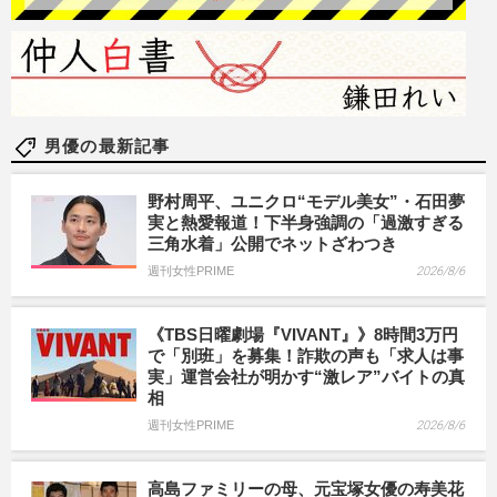
男優の最新記事
野村周平、ユニクロ“モデル美女”・石田夢
実と熱愛報道！下半身強調の「過激すぎる
三角水着」公開でネットざわつき
週刊女性PRIME
2026/8/6
《TBS日曜劇場『VIVANT』》8時間3万円
で「別班」を募集！詐欺の声も「求人は事
実」運営会社が明かす“激レア”バイトの真
相
週刊女性PRIME
2026/8/6
高島ファミリーの母、元宝塚女優の寿美花