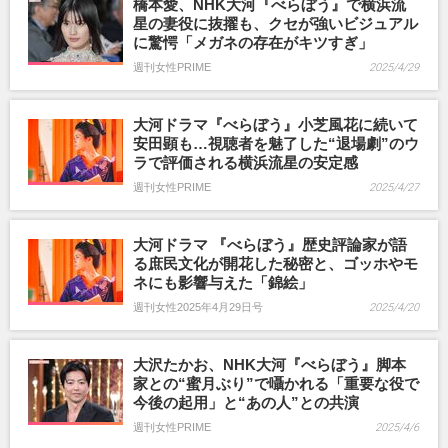
橋本愛、NHK大河『べらぼう』で横浜流
星の妻役に抜擢も、クセが強いビジュアル
に驚愕「メガネの存在がキツすぎ」
週刊女性PRIME
2025/4/29
大河ドラマ『べらぼう』小芝風花に続いて
安田顕も…視聴者を魅了した“退場劇”のウ
ラで評価される横浜流星の安定感
週刊女性PRIME
2025/4/27
大河ドラマ 『べらぼう』歴史評論家が語
る庶民文化が開花した秘密と、ゴッホやモ
ネにも影響与えた「錦絵」
週刊女性2025年4月29日号
2025/4/20
大沢たかお、NHK大河『べらぼう』脚本
家との“蜜月ぶり”で囁かれる「重要な役で
今後の起用」と“あの人”との共演
週刊女性PRIME
2025/4/6