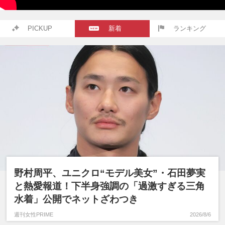
PICKUP
新着
ランキング
野村周平、ユニクロ“モデル美女”・石田夢実
と熱愛報道！下半身強調の「過激すぎる三角
水着」公開でネットざわつき
週刊女性PRIME
2026/8/6