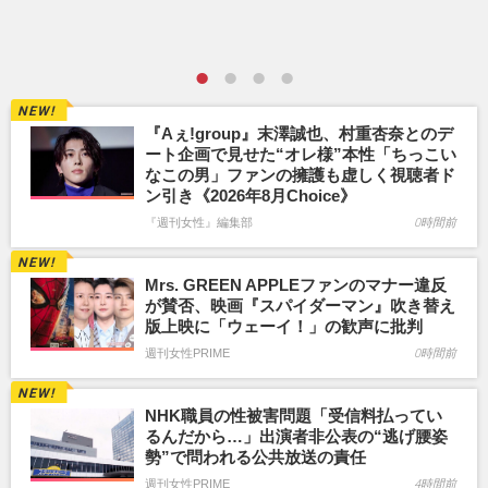
『Aぇ!group』末澤誠也、村重杏奈とのデ
ート企画で見せた“オレ様”本性「ちっこい
なこの男」ファンの擁護も虚しく視聴者ド
ン引き《2026年8月Choice》
『週刊女性』編集部
0時間前
Mrs. GREEN APPLEファンのマナー違反
が賛否、映画『スパイダーマン』吹き替え
版上映に「ウェーイ！」の歓声に批判
週刊女性PRIME
0時間前
NHK職員の性被害問題「受信料払ってい
るんだから…」出演者非公表の“逃げ腰姿
勢”で問われる公共放送の責任
週刊女性PRIME
4時間前