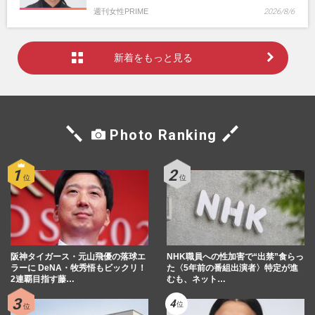
週刊女性PRIME
2026/8/6
新着をもっと見る
Photo Ranking
阪神タイガース・元山飛優の落球エ
NHK職員への性加害で“出禁”食らっ
ラーに DeNA・牧秀悟もビックリ！
た〈5年前の番組出演者〉特定が進
2連覇目指す藤…
むも、ネット…