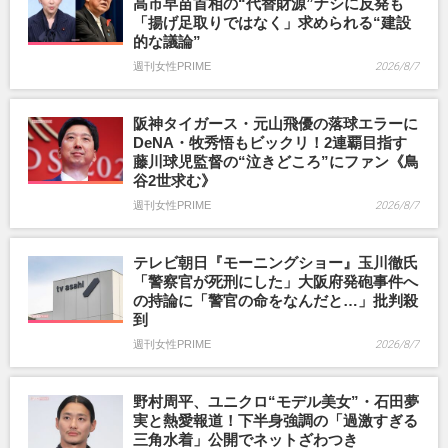
高市早苗首相の“代替財源”ナシに反発も
「揚げ足取りではなく」求められる“建設
的な議論”
週刊女性PRIME
2026/8/7
阪神タイガース・元山飛優の落球エラーに
DeNA・牧秀悟もビックリ！2連覇目指す
藤川球児監督の“泣きどころ”にファン《鳥
谷2世求む》
週刊女性PRIME
2026/8/7
テレビ朝日『モーニングショー』玉川徹氏
「警察官が死刑にした」大阪府発砲事件へ
の持論に「警官の命をなんだと…」批判殺
到
週刊女性PRIME
2026/8/7
野村周平、ユニクロ“モデル美女”・石田夢
実と熱愛報道！下半身強調の「過激すぎる
三角水着」公開でネットざわつき