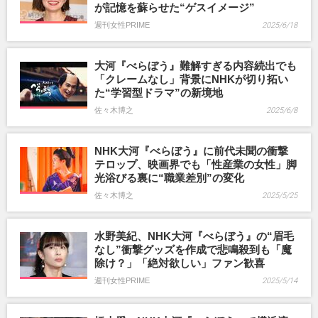
が記憶を蘇らせた“ゲスイメージ”
週刊女性PRIME
2025/6/18
大河『べらぼう』難解すぎる内容続出でも
「クレームなし」背景にNHKが切り拓い
た“学習型ドラマ”の新境地
佐々木博之
2025/6/8
NHK大河『べらぼう』に前代未聞の衝撃
テロップ、映画界でも「性産業の女性」脚
光浴びる裏に“職業差別”の変化
佐々木博之
2025/5/25
水野美紀、NHK大河『べらぼう』の“眉毛
なし”衝撃グッズを作成で悲鳴殺到も「魔
除け？」「絶対欲しい」ファン歓喜
週刊女性PRIME
2025/5/14