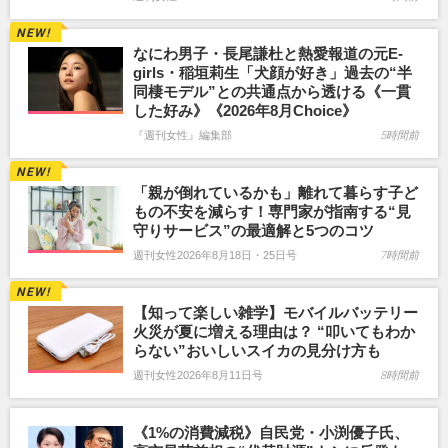
なにわ男子・長尾謙杜と熱愛報道の元E-
girls・稲垣莉生「犬顔が好き」過去の“半
同棲モデル”との共通点から透ける《一貫
した好み》《2026年8月Choice》
『週刊女性』編集部
5時間前
「親が倒れているかも」離れて暮らす子ど
もの不安を減らす！専門家が指南する“見
守りサービス”の最適解と5つのコツ
週刊女性2026年8月18日・25日号
7時間前
【知って楽しい雑学】モバイルバッテリー
火災が夏に増える理由は？ “叩いてもわか
らない”おいしいスイカの見分け方も
週刊女性2026年8月11日号
8時間前
《1%の消費減税》自民党・小渕優子氏、