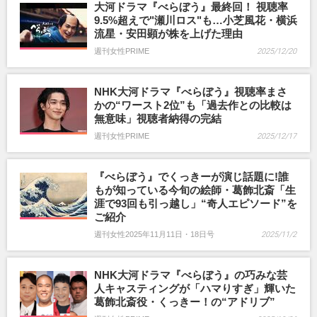
大河ドラマ『べらぼう』最終回！ 視聴率
9.5%超えで"瀬川ロス"も…小芝風花・横浜
流星・安田顕が株を上げた理由
週刊女性PRIME
2025/12/20
NHK大河ドラマ『べらぼう』視聴率まさ
かの“ワースト2位”も「過去作との比較は
無意味」視聴者納得の完結
週刊女性PRIME
2025/12/17
『べらぼう』でくっきーが演じ話題に!誰
もが知っている今旬の絵師・葛飾北斎「生
涯で93回も引っ越し」“奇人エピソード”を
ご紹介
週刊女性2025年11月11日・18日号
2025/11/2
NHK大河ドラマ『べらぼう』の巧みな芸
人キャスティングが「ハマりすぎ」輝いた
葛飾北斎役・くっきー！の“アドリブ”