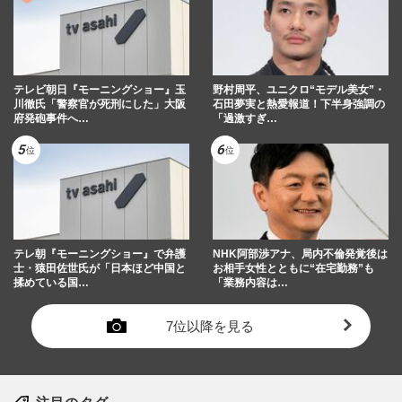
テレビ朝日『モーニングショー』玉
野村周平、ユニクロ“モデル美女”・
川徹氏「警察官が死刑にした」大阪
石田夢実と熱愛報道！下半身強調の
府発砲事件へ…
「過激すぎ…
テレ朝『モーニングショー』で弁護
NHK阿部渉アナ、局内不倫発覚後は
士・猿田佐世氏が「日本ほど中国と
お相手女性とともに“在宅勤務”も
揉めている国…
「業務内容は…
7位以降を見る