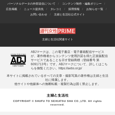
パーソナルデータの外部送信について
コンテンツ制作・編集ポリシー
広告掲載
ニュース提供先
タレコミ
採用情報
お知らせ一覧
お問い合わせ
主婦と生活社公式サイト
主婦と生活社関連サイト
ABJマークは、この電子書店・電子書籍配信サービス
が、著作権者からコンテンツ使用許諾を得た正規版配信
サービスであることを示す登録商標（登録番号 第
6091713号）です。ABJマークについて、詳しくはこち
らを御覧ください。
https://aebs.or.jp/
本サイトに掲載されているすべての⽂章・撮影写真の著作権は主婦と⽣活
社に帰属します。
他サイトや他媒体への無断転載・複製⾏為は固く禁⽌します。
COPYRIGHT © SHUFU TO SEIKATSU SHA CO.,LTD. All rights
reserved.