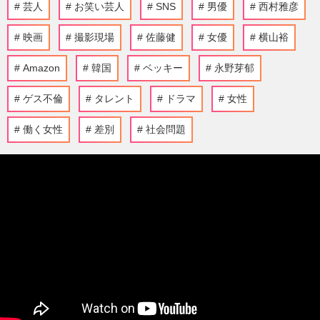
芸人
お笑い芸人
SNS
男優
西村雅彦
映画
撮影現場
佐藤健
女優
横山裕
Amazon
韓国
ベッキー
永野芽郁
ゲス不倫
タレント
ドラマ
女性
働く女性
差別
社会問題