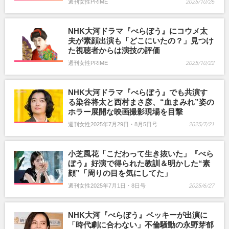
週刊女性PRIME
2025/10/26
NHK大河ドラマ『べらぼう』にコウメ太
夫が素顔出演も「どこにいたの？」見つけ
た視聴者からは演技の評価
週刊女性PRIME
2025/10/22
NHK大河ドラマ『べらぼう』でも共演す
る染谷将太と西村まさ彦、“血まみれ”姿の
ホラー展開な映画撮影現場を目撃
週刊女性2025年7月29日・8月5日号
2025/7/21
小芝風花「こだわって生き抜いた」『べら
ぼう』好演で得られた教訓＆明かした“素
顔”「周りの目を気にしてた」
週刊女性2025年7月1日・8日号
2025/6/27
NHK大河『べらぼう』ベッキーが出演に
「時代劇に合わない」不倫騒動の永野芽郁