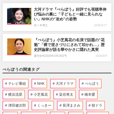
大河ドラマ『べらぼう』好評でも視聴率伸
び悩みの裏に「子どもと一緒に見られな
い」NHKの“攻め”の姿勢
佐々木博之
2025/3/17
『べらぼう』小芝風花の名演で話題の“花
魁”「裸で逆さづりにされて叩かれ…」歴
史評論家が語る華やかさに隠れた真実
週刊女性2025年3月18日号
2025/3/9
べらぼうの関連タグ
テレビ番組
NHK
大河ドラマ
べらぼう
横浜流星
小芝風花
染谷将太
橋本愛
津田健次郎
くっきー
長澤まさみ
朝ドラ