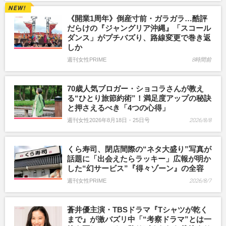
《開業1周年》倒産寸前・ガラガラ…酷評
だらけの『ジャングリア沖縄』「スコール
ダンス」がプチバズり、路線変更で巻き返
しか
週刊女性PRIME
8時間前
70歳人気ブロガー・ショコラさんが教え
る“ひとり旅節約術”！満足度アップの秘訣
と押さえるべき「4つの心得」
週刊女性2026年8月18日・25日号
2026/8/8
くら寿司、閉店間際の“ネタ大盛り”写真が
話題に「出会えたらラッキー」広報が明か
した“幻サービス”『得々ゾーン』の全容
週刊女性PRIME
2026/8/7
蒼井優主演・TBSドラマ『Tシャツが乾く
まで』が激バズリ中「“考察ドラマ”とは一