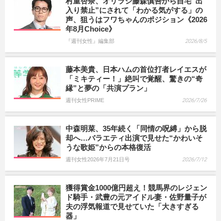
村重杏奈、オリラジ藤森慎吾から自宅“出
入り禁止”にされて「わかる気がする」の
声、狙うはフワちゃんのポジション《2026
年8月Choice》
『週刊女性』編集部
2026/8/5
藤本美貴、日本ハムの首位打者レイエスが
「ミキティー！」絶叫で覚醒、驚きの“奇
縁”と夢の「共演プラン」
週刊女性PRIME
2026/7/26
中森明菜、35年続く「同情の呪縛」から脱
却へ…バラエティ出演で見せた“かわいそ
うな歌姫”からの本格復活
週刊女性2026年7月21日号
2026/7/12
獲得賞金1000億円超え！競馬界のレジェン
ド騎手・武豊の元アイドル妻・佐野量子が
夫の浮気報道で見せていた「大きすぎる
器」