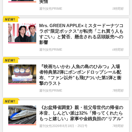
実情
週刊女性PRIME
5時間前
Mrs. GREEN APPLE×ミスタードーナツコ
ラボ“限定ボックス”が転売「これ買う人も
すごい」と賛否、懸念される店頭販売への
影響
週刊女性PRIME
6時間前
『映画ちいかわ 人魚の島のひみつ』入場
者特典第2弾にボンボンドロップシール配
布、“ファン以外”も飛びついた第1弾と衝
撃のラスト
週刊女性PRIME
7時間前
《お盆帰省調査》親・祖父母世代の帰省の
本音、しんどい派は32%「帰ってくれたら
もっと嬉しい」家事や金銭負担の“リアル”
週刊女性2026年8月18日・25日号
7時間前