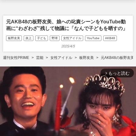
元AKB48の板野友美、娘への叱責シーンをYouTube動
画に“わざわざ”残して物議に「なんで子どもを晒すの」
板野友美
炎上
子ども
野球
女性アイドル
YouTube
AKB48
2025/4/5
週刊女性PRIME
芸能
女性アイドル
板野友美
元AKB48の板野友
もっと読む
arrow_forward_ios