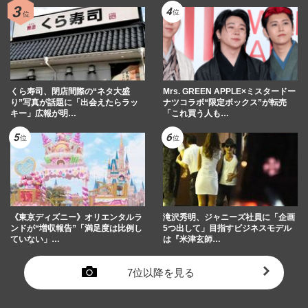
くら寿司、閉店間際の“ネタ大盛
Mrs. GREEN APPLE×ミスタードー
り”写真が話題に「出会えたらラッ
ナツコラボ“限定ボックス”が転売
キー」広報が明…
「これ買う人も…
《東京ディズニー》オリエンタルラ
滝沢秀明、ジャニーズ社員に「企画
ンドが“増収報告”「満足度は比例し
5つ出して」目指すビジネスモデル
ていない」…
は『米津玄師…
7位以降を見る