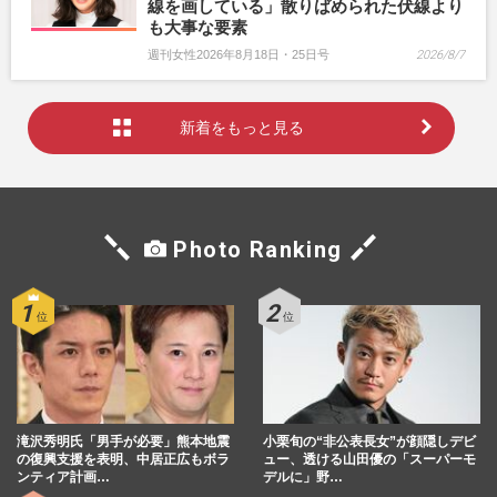
線を画している」散りばめられた伏線より
も大事な要素
週刊女性2026年8月18日・25日号
2026/8/7
新着をもっと見る
Photo Ranking
滝沢秀明氏「男手が必要」熊本地震
小栗旬の“非公表長女”が顔隠しデビ
の復興支援を表明、中居正広もボラ
ュー、透ける山田優の「スーパーモ
ンティア計画…
デルに」野…