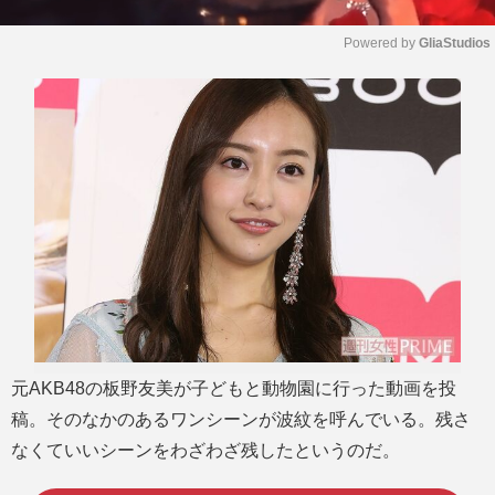
Powered by 
GliaStudios
M
u
t
e
元AKB48の板野友美が子どもと動物園に行った動画を投
稿。そのなかのあるワンシーンが波紋を呼んでいる。残さ
なくていいシーンをわざわざ残したというのだ。