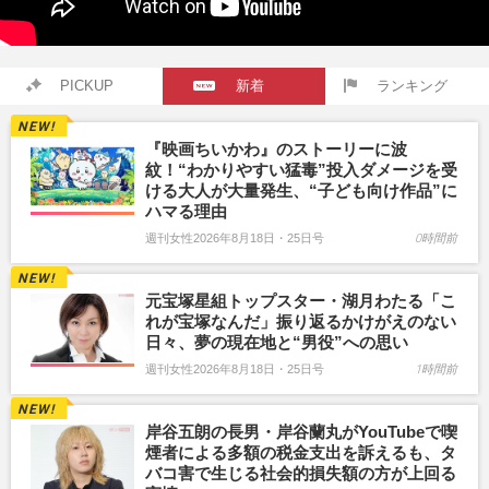
PICKUP
新着
ランキング
『映画ちいかわ』のストーリーに波
紋！“わかりやすい猛毒”投入ダメージを受
ける大人が大量発生、“子ども向け作品”に
ハマる理由
週刊女性2026年8月18日・25日号
0時間前
元宝塚星組トップスター・湖月わたる「こ
れが宝塚なんだ」振り返るかけがえのない
日々、夢の現在地と“男役”への思い
週刊女性2026年8月18日・25日号
1時間前
岸谷五朗の長男・岸谷蘭丸がYouTubeで喫
煙者による多額の税金支出を訴えるも、タ
バコ害で生じる社会的損失額の方が上回る