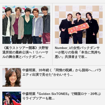
《嵐ラストツアー開幕》大野智
Number_iの女性バックダンサ
退所前の最終公演へ！リハーサ
ーが怒りの告発「本当に気持ち
ルの舞台裏とバックダンサ...
悪い」共演者まで攻...
中森明菜、35年続く「同情の呪縛」から脱却へ…バラ
エティ出演で見せた“かわいそう...
中森明菜『Golden SixTONES』で韓国ロケ・20年ぶ
りライブツアーも敢...