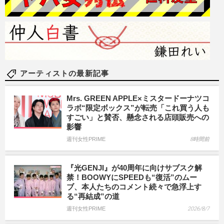
アーティストの最新記事
Mrs. GREEN APPLE×ミスタードーナツコ
ラボ“限定ボックス”が転売「これ買う人も
すごい」と賛否、懸念される店頭販売への
影響
週刊女性PRIME
8時間前
『光GENJI』が40周年に向けサブスク解
禁！BOOWYにSPEEDも“復活”のムー
ブ、本人たちのコメント続々で急浮上す
る“再結成”の道
週刊女性PRIME
2026/8/7