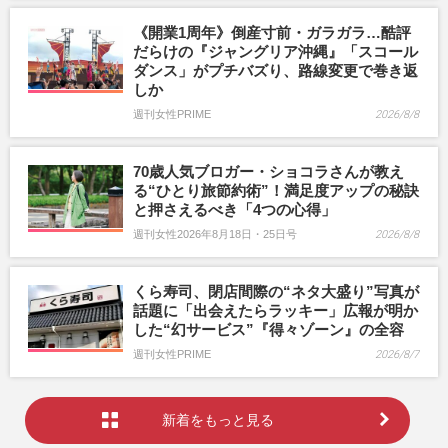
《開業1周年》倒産寸前・ガラガラ…酷評
だらけの『ジャングリア沖縄』「スコール
ダンス」がプチバズり、路線変更で巻き返
しか
週刊女性PRIME
2026/8/8
70歳人気ブロガー・ショコラさんが教え
る“ひとり旅節約術”！満足度アップの秘訣
と押さえるべき「4つの心得」
週刊女性2026年8月18日・25日号
2026/8/8
くら寿司、閉店間際の“ネタ大盛り”写真が
話題に「出会えたらラッキー」広報が明か
した“幻サービス”『得々ゾーン』の全容
週刊女性PRIME
2026/8/7
新着をもっと見る