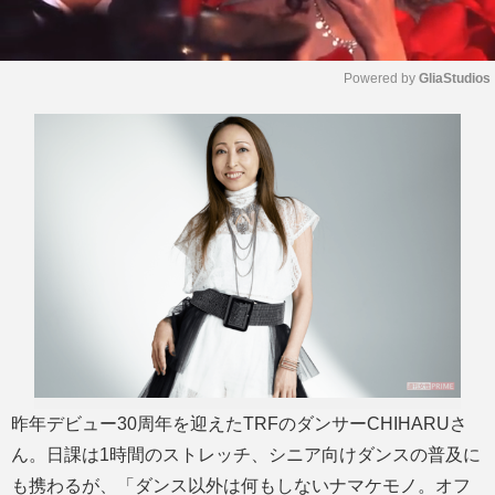
Powered by 
GliaStudios
M
u
t
e
昨年デビュー30周年を迎えたTRFのダンサーCHIHARUさ
ん。日課は1時間のストレッチ、シニア向けダンスの普及に
も携わるが、「ダンス以外は何もしないナマケモノ。オフ