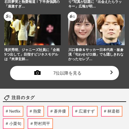
石田夢実と熱愛報道！下半身強調の
り”写真が話題に「出会えたらラッ
「過激すぎ…
キー」広報が明…
滝沢秀明、ジャニーズ社員に「企画
川口春奈＆サッカー日本代表・板倉
5つ出して」目指すビジネスモデル
滉「匂わせゼロ婚」でも隠しきれな
は『米津玄師…
かったセレブ…
7位以降を見る
注目のタグ
Netflix
熱愛
蒼井優
広瀬すず
林遣都
小栗旬
野村周平