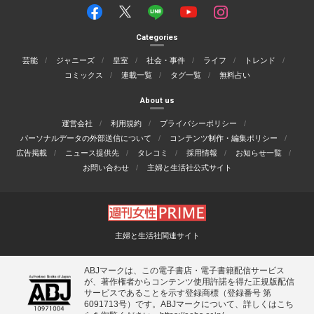
Categories
芸能
ジャニーズ
皇室
社会・事件
ライフ
トレンド
コミックス
連載一覧
タグ一覧
無料占い
About us
運営会社
利用規約
プライバシーポリシー
パーソナルデータの外部送信について
コンテンツ制作・編集ポリシー
広告掲載
ニュース提供先
タレコミ
採用情報
お知らせ一覧
お問い合わせ
主婦と生活社公式サイト
主婦と生活社関連サイト
ABJマークは、この電子書店・電子書籍配信サービス
が、著作権者からコンテンツ使用許諾を得た正規版配信
サービスであることを示す登録商標（登録番号 第
6091713号）です。ABJマークについて、詳しくはこち