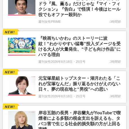
ドラ『風、薫る』だけじゃな『マイ・フィ
クション』『告白』で怪演！今後はヒール
役でもオファー殺到か
週刊女性PRIME
0時間前
『映画ちいかわ』のストーリーに波
紋！“わかりやすい猛毒”投入ダメージを受
ける大人が大量発生、“子ども向け作品”に
ハマる理由
週刊女性2026年8月18日・25日号
2時間前
元宝塚星組トップスター・湖月わたる「こ
れが宝塚なんだ」振り返るかけがえのない
日々、夢の現在地と“男役”への思い
週刊女性2026年8月18日・25日号
3時間前
岸谷五朗の長男・岸谷蘭丸がYouTubeで喫
煙者による多額の税金支出を訴えるも、タ
バコ害で生じる社会的損失額の方が上回る