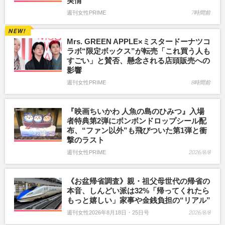
実情
週刊女性PRIME
7時間前
Mrs. GREEN APPLE×ミスタードーナツコ
ラボ“限定ボックス”が転売「これ買う人も
すごい」と賛否、懸念される店頭販売への
影響
週刊女性PRIME
8時間前
『映画ちいかわ 人魚の島のひみつ』入場
者特典第2弾にボンボンドロップシール配
布、“ファン以外”も飛びついた第1弾と衝
撃のラスト
週刊女性PRIME
2026/8/8
《お盆帰省調査》親・祖父母世代の帰省の
本音、しんどい派は32%「帰ってくれたら
もっと嬉しい」家事や金銭負担の“リアル”
週刊女性2026年8月18日・25日号
2026/8/8