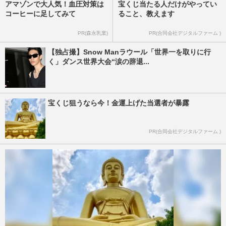
アマゾンで大人気！血圧対策は
宝くじ当たる人だけがやってい
コーヒーに足してみて
ること、教えます
PR(森永乳業)
PR(合同会社デジタルファーム )
【独占撮】Snow Manラウール「世界一を取りに行
く」ダンス世界大会“涙の辞退...
宝くじ狙うなら今！金運上げた当選者が暴露
PR(合同会社デジタルファーム )