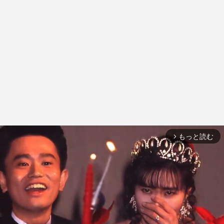
もっと読む
arrow_forward_ios