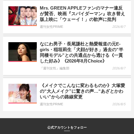
Mrs. GREEN APPLEファンのマナー違反
が賛否、映画『スパイダーマン』吹き替え
版上映に「ウェーイ！」の歓声に批判
週刊女性PRIME
2026/8/7
なにわ男子・長尾謙杜と熱愛報道の元E-
girls・稲垣莉生「犬顔が好き」過去の“半
同棲モデル”との共通点から透ける《一貫
した好み》《2026年8月Choice》
『週刊女性』編集部
2026/8/7
《メイクでこんなに変わるものか》大塚愛
の“大人メイク”に驚きの声…“あざとかわ
いい”からの路線変更
週刊女性PRIME
2026/8/5
公式アカウントをフォロー