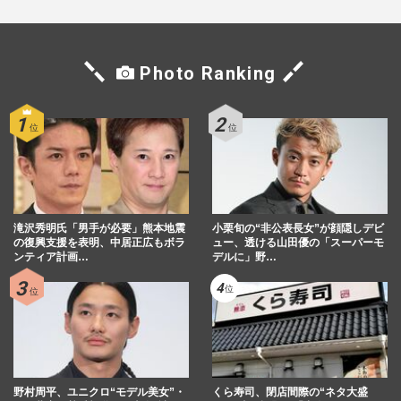
Photo Ranking
滝沢秀明氏「男手が必要」熊本地震
小栗旬の“非公表長女”が顔隠しデビ
の復興支援を表明、中居正広もボラ
ュー、透ける山田優の「スーパーモ
ンティア計画…
デルに」野…
野村周平、ユニクロ“モデル美女”・
くら寿司、閉店間際の“ネタ大盛