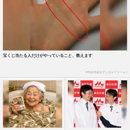
週刊女性PRIME
2026/8/6
NHK職員への性加害で“出禁”食らった〈5
年前の番組出演者〉特定が進むも、ネット
で「無関係な個人名」も拡…
週刊女性PRIME
2026/8/6
宝くじ当たる人だけがやっていること、教えます
《NHKの性被害問題》「誰を守るべきな
のか」演者と職員の“パワーバランス”が浮
き彫りに、問われる組織の…
PR(合同会社デジタルファーム )
週刊女性PRIME
2026/8/6