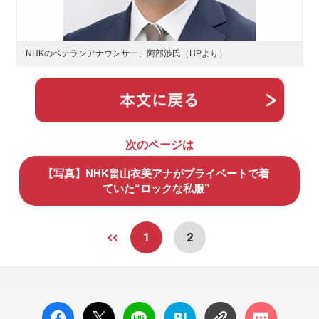
NHKのベテランアナウンサー、阿部渉氏（HPより）
次のページは
【写真】NHK畠山衣美アナがプライベートで着
ていた“ロックな私服”
1
2
facebo
X ポス
LINE
はてな
コメン