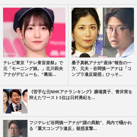
テレビ東京『テレ東音楽祭』で
桑子真帆アナが“産休”報告の一
元「モーニング娘。」北川莉央
方、元夫・谷岡慎一アナは「コ
アナがデビューも、“裏垢...
ンプラ違反疑惑」ひっそ...
《苦手な元NHKアナランキング》膳場貴子、青井実を
抑えたワースト1位は日村勇紀を...
フジテレビ谷岡慎一アナが“謎の異動”、局内で囁かれ
る「重大コンプラ違反」疑惑直撃...