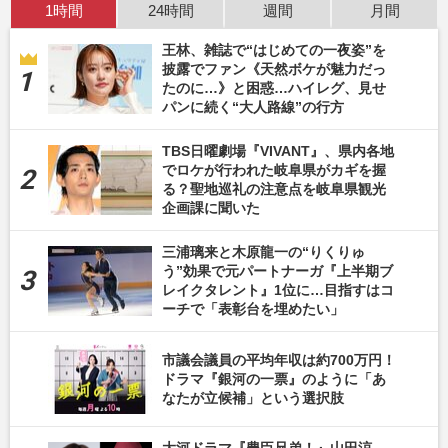
1時間
24時間
週間
月間
王林、雑誌で“はじめての一夜姿”を
披露でファン《天然ボケが魅力だっ
たのに…》と困惑…ハイレグ、見せ
パンに続く“大人路線”の行方
TBS日曜劇場『VIVANT』、県内各地
でロケが行われた岐阜県がカギを握
る？聖地巡礼の注意点を岐阜県観光
企画課に聞いた
三浦璃来と木原龍一の“りくりゅ
う”効果で元パートナーガ『上半期ブ
レイクタレント』1位に…目指すはコ
ーチで「表彰台を埋めたい」
市議会議員の平均年収は約700万円！
ドラマ『銀河の一票』のように「あ
なたが立候補」という選択肢