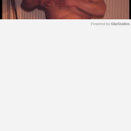
Powered by 
GliaStudios
M
u
t
e