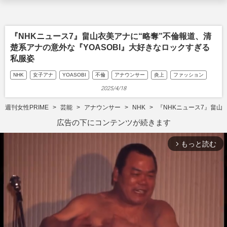
『NHKニュース7』畠山衣美アナに“略奪”不倫報道、清
楚系アナの意外な『YOASOBI』大好きなロックすぎる
私服姿
NHK
女子アナ
YOASOBI
不倫
アナウンサー
炎上
ファッション
2025/4/18
週刊女性PRIME
芸能
アナウンサー
NHK
『NHKニュース7』畠山
広告の下にコンテンツが続きます
もっと読む
arrow_forward_ios