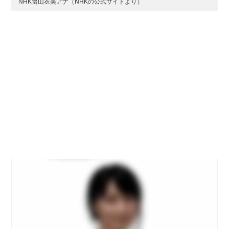
NHK畠山衣美アナ（NHKの公式サイトより）