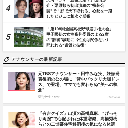
大河ドラマ『豊臣兄弟！』山田涼
介・栗原類ら初出演組の“扮装公
開”で「顔で天下取れる」心配を一蹴
したビジュに相次ぐ反響
「第108回全国高校野球選手権大会」
甲子園初の女性審判委員のよる2度
の“誤審”騒動に《性別は関係ない》
問われる“資質と技術”
アナウンサーの最新記事
元TBSアナウンサー・田中みな実、妊娠発
表後初の公の場に「背中パックリ大胆ドレ
ス」で登場、ママでも変わらぬ“美への執
念”
週刊女性PRIME
2026/8/6
『有吉クイズ』出演の高橋真麻、“げっそ
り両腕”で心配された体重増減、高橋秀樹
らとの二世帯住宅解消後の気になる体調