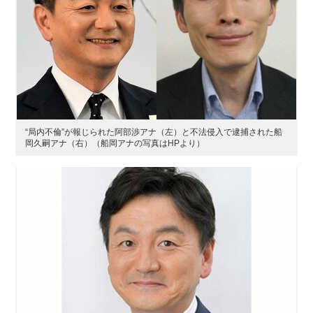
“局内不倫”が報じられた阿部渉アナ（左）と不法侵入で逮捕された船
岡久嗣アナ（右）（船岡アナの写真はHPより）