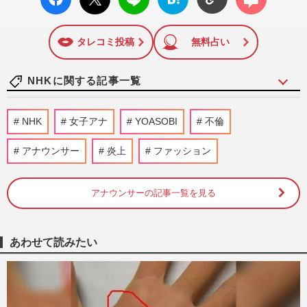
ok い
ト
ブック
ト
いね
マーク
に追加
タレコミ投稿
無料占い
NHKに関する記事一覧
大河ドラマ『豊臣兄弟！』山田涼介・栗原
NHK
女子アナ
YOASOBI
不倫
類ら初出演組の“扮装公開”で「顔で天下取
れる」心配を一蹴したビ…
アナウンサー
炎上
ファッション
週刊女性PRIME
2026/8/9
アナウンサーの記事一覧を見る
NHK職員の性被害問題「受信料払ってい
るんだから…」出演者非公表の“逃げ腰姿
勢”で問われる公共放送の責…
週刊女性PRIME
2026/8/7
あわせて読みたい
NHK職員への性加害騒動、番組出演者
X「飲酒のため記憶がない」言い訳が大炎
上、ピークに達した不信感と二次…