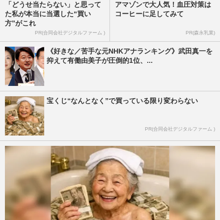
「どうせ当たらない」と思って
アマゾンで大人気！血圧対策は
た私が本当に当選した“買い
コーヒーに足してみて
方”がこれ
PR(合同会社デジタルファーム )
PR(森永乳業)
《好きな／苦手な元NHKアナランキング》武田真一を
抑えて有働由美子が圧倒的1位、...
宝くじ“なんとなく”で買っている限り変わらない
PR(合同会社デジタルファーム )