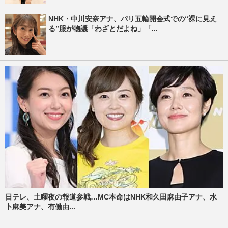
NHK・中川安奈アナ、パリ五輪開会式での“裸に見え
る”服が物議「わざとだよね」「...
日テレ、土曜夜の報道参戦…MC本命はNHK和久田麻由子アナ、水
卜麻美アナ、有働由...