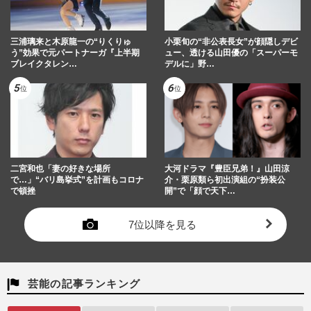
三浦璃来と木原龍一の“りくりゅ
小栗旬の“非公表長女”が顔隠しデビ
う”効果で元パートナーガ『上半期
ュー、透ける山田優の「スーパーモ
ブレイクタレン…
デルに」野…
二宮和也「妻の好きな場所
大河ドラマ『豊臣兄弟！』山田涼
で…」“バリ島挙式”を計画もコロナ
介・栗原類ら初出演組の“扮装公
で頓挫
開”で「顔で天下…
7位以降を見る
芸能の記事ランキング