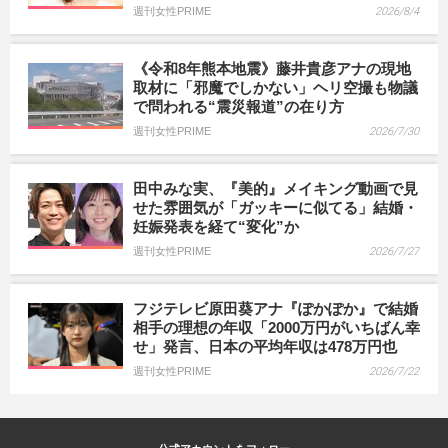
週刊女性PRIME
2026/8/4
《令和8年熊本地震》藤井貴彦アナの現地
取材に「邪魔でしかない」ヘリ空撮も物議
で問われる“震災報道”の在り方
週刊女性PRIME
2026/7/30
田中みな実、『美的』メイキング動画で見
せた雰囲気が「ガッキーに似てる」結婚・
妊娠発表を経て“変化”か
週刊女性PRIME
2026/7/27
フジテレビ原田葵アナ『ぽかぽか』で結婚
相手の理想の年収「2000万円がいちばん幸
せ」発言、日本の平均年収は478万円也
週刊女性PRIME
2026/7/22