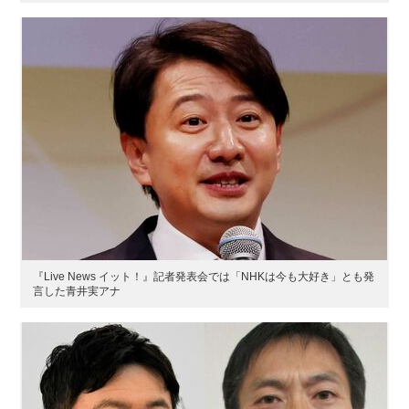
『Live News イット！』記者発表会では「NHKは今も大好き」とも発
言した青井実アナ