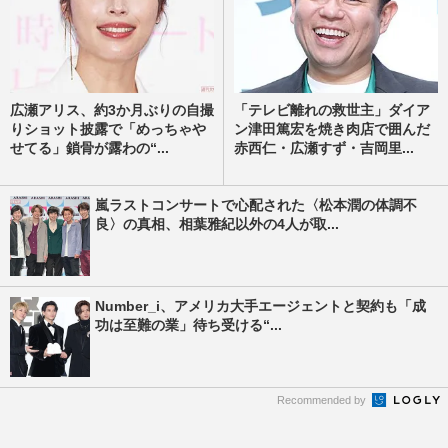
広瀬アリス、約3か月ぶりの自撮
「テレビ離れの救世主」ダイア
りショット披露で「めっちゃや
ン津田篤宏を焼き肉店で囲んだ
せてる」鎖骨が露わの“...
赤西仁・広瀬すず・吉岡里...
嵐ラストコンサートで心配された〈松本潤の体調不
良〉の真相、相葉雅紀以外の4人が取...
Number_i、アメリカ大手エージェントと契約も「成
功は至難の業」待ち受ける“...
Recommended by