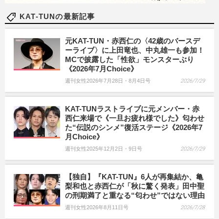
KAT-TUNの最新記事
元KAT-TUN・赤西仁の〈42歳のバースデ
ーライブ〉に上田竜也、中丸雄一も参加！
MCで披露した「性欲」モンスターぶり
《2026年7月Choice》
週刊女性2026年7月28日・8月4日号
2026/7/29
KAT-TUNラストライブに元メンバー・赤
西仁来場で《一旦お疲れ様でした》匂わせ
た“伝説のシンメ”復活ステージ《2026年7
月Choice》
週刊女性2025年12月2日・9日号
2026/7/29
【独自】『KAT-TUN』6人が再集結か、亀
梨和也と赤西仁が「秋に驚く発表」田中聖
の刑期満了と重なる“匂わせ”ではない理由
週刊女性2026年8月11日号
2026/7/28