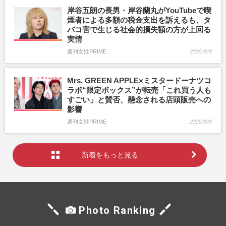
岸谷五朗の長男・岸谷蘭丸がYouTubeで喫
煙者による多額の税金支出を訴えるも、タ
バコ害で生じる社会的損失額の方が上回る
実情
週刊女性PRIME
2026/8/8
Mrs. GREEN APPLE×ミスタードーナツコ
ラボ“限定ボックス”が転売「これ買う人も
すごい」と賛否、懸念される店頭販売への
影響
週刊女性PRIME
2026/8/8
新着をもっと見る
Photo Ranking