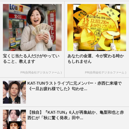
宝くじ当たる人だけがやってい
あなたの金運、今が変わる時か
ること、教えます
もしれません
PR(合同会社デジタルファーム )
PR(合同会社デジタルファーム )
KAT-TUNラストライブに元メンバー・赤西仁来場で
《一旦お疲れ様でした》匂わせ...
【独自】『KAT-TUN』6人が再集結か、亀梨和也と赤
西仁が「秋に驚く発表」田中...