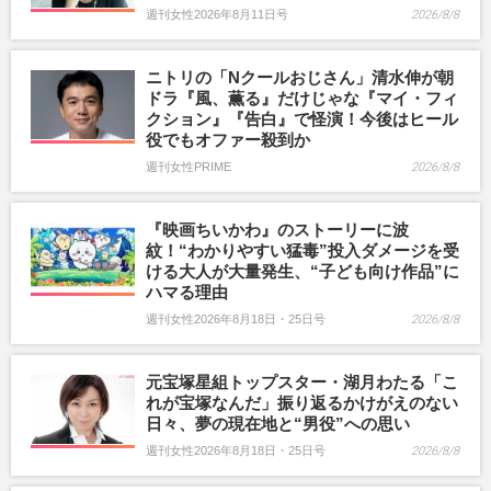
週刊女性2026年8月11日号
2026/8/8
ニトリの「Nクールおじさん」清水伸が朝
ドラ『風、薫る』だけじゃな『マイ・フィ
クション』『告白』で怪演！今後はヒール
役でもオファー殺到か
週刊女性PRIME
2026/8/8
『映画ちいかわ』のストーリーに波
紋！“わかりやすい猛毒”投入ダメージを受
ける大人が大量発生、“子ども向け作品”に
ハマる理由
週刊女性2026年8月18日・25日号
2026/8/8
元宝塚星組トップスター・湖月わたる「こ
れが宝塚なんだ」振り返るかけがえのない
日々、夢の現在地と“男役”への思い
週刊女性2026年8月18日・25日号
2026/8/8