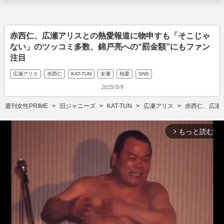
赤西仁、広瀬アリスとの熱愛報道に物申すも「そこじゃ
ない」のツッコミ多数、錦戸亮への“罰金額”にもファン
注目
広瀬アリス
赤西仁
KAT-TUN
女優
熱愛
SNS
2025/5/9
週刊女性PRIME
旧ジャニーズ
KAT-TUN
広瀬アリス
赤西仁、広瀬
もっと読む
arrow_forward_ios