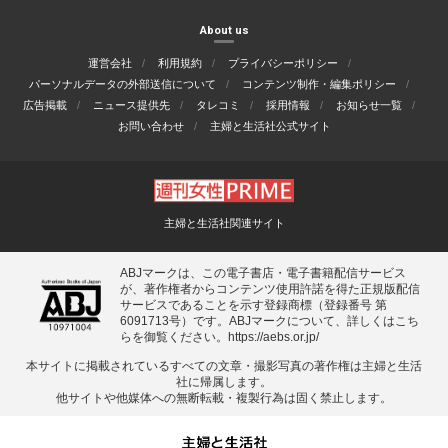
About us
運営会社
利用規約
プライバシーポリシー
パーソナルデータの外部送信について
コンテンツ制作・編集ポリシー
広告掲載
ニュース提供先
タレコミ
採用情報
お知らせ一覧
お問い合わせ
主婦と生活社公式サイト
主婦と生活社関連サイト
ABJマークは、この電子書店・電子書籍配信サービス
が、著作権者からコンテンツ使用許諾を得た正規版配信
サービスであることを示す登録商標（登録番号 第
6091713号）です。ABJマークについて、詳しくはこち
らを御覧ください。
https://aebs.or.jp/
本サイトに掲載されているすべての⽂章・撮影写真の著作権は主婦と⽣活
社に帰属します。
他サイトや他媒体への無断転載・複製⾏為は固く禁⽌します。