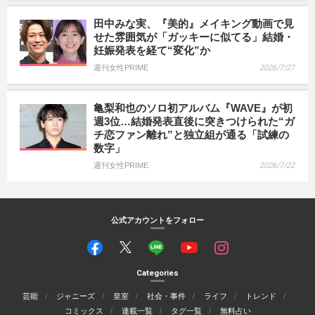
田中みな実、『美的』メイキング動画で見
せた雰囲気が「ガッキーに似てる」結婚・
妊娠発表を経て“変化”か
週刊女性PRIME
2026/7/27
亀梨和也のソロ初アルバム『WAVE』が初
週3位…結婚発表直後に突きつけられた“ガ
チ恋ファン離れ”と独立組が通る「試練の
数字」
週刊女性PRIME
2026/7/22
公式アカウントをフォロー
Categories
芸能
ジャニーズ
皇室
社会・事件
ライフ
トレンド
コミックス
連載一覧
タグ一覧
無料占い