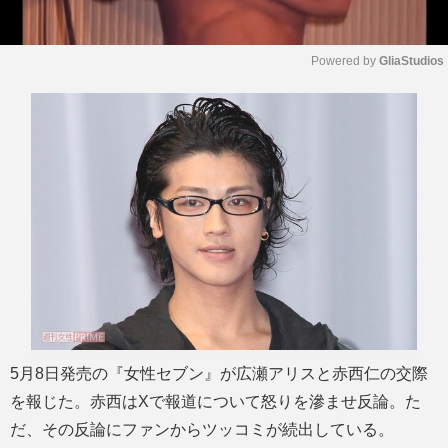
Powered by 
GliaStudios
M
u
t
e
5月8日発売の『女性セブン』が広瀬アリスと赤西仁の交際
を報じた。赤西はXで報道について怒りを滲ませ反論。た
だ、その反論にファンからツッコミが続出している。