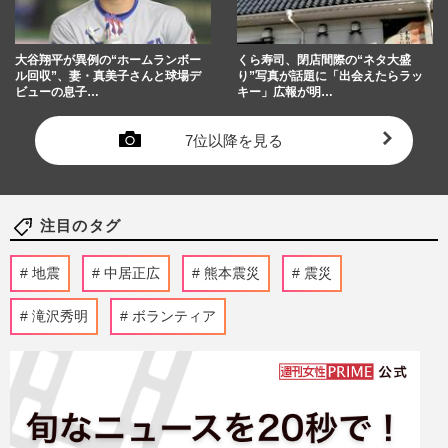
大谷翔平が異例の“ホームランボー
くら寿司、閉店間際の“ネタ大盛
ル回収”、妻・真美子さんと球場デ
り”写真が話題に「出会えたらラッ
ビューの息子…
キー」広報が明…
7位以降を見る
注目のタグ
地震
中居正広
熊本震災
震災
滝沢秀明
ボランティア