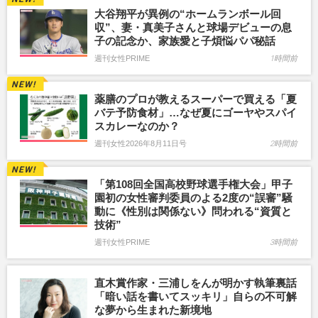
大谷翔平が異例の“ホームランボール回
収”、妻・真美子さんと球場デビューの息
子の記念か、家族愛と子煩悩パパ秘話
週刊女性PRIME
1時間前
薬膳のプロが教えるスーパーで買える「夏
バテ予防食材」…なぜ夏にゴーヤやスパイ
スカレーなのか？
週刊女性2026年8月11日号
2時間前
「第108回全国高校野球選手権大会」甲子
園初の女性審判委員のよる2度の“誤審”騒
動に《性別は関係ない》問われる“資質と
技術”
週刊女性PRIME
3時間前
直木賞作家・三浦しをんが明かす執筆裏話
「暗い話を書いてスッキリ」自らの不可解
な夢から生まれた新境地