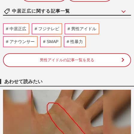
中居正広に関する記事一覧
滝沢秀明氏「男手が必要」熊本地震の復興
中居正広
フジテレビ
男性アイドル
支援を表明、中居正広もボランティア計画
で浮かび上がる“合流”の…
アナウンサー
SMAP
性暴力
週刊女性PRIME
2026/8/7
男性アイドルの記事一覧を見る
NHK職員への性加害で“出禁”食らった〈5
年前の番組出演者〉特定が進むも、ネット
で「無関係な個人名」も拡…
週刊女性PRIME
2026/8/6
あわせて読みたい
元SMAP中居正広「ドームで見たい」嵐ラ
スト公演“参戦”熱望で下した決断、現地に
は豪華すぎる「招待ジャニ…
週刊女性PRIME
2026/6/9
スピードワゴン小沢一敬の復帰で心変わり