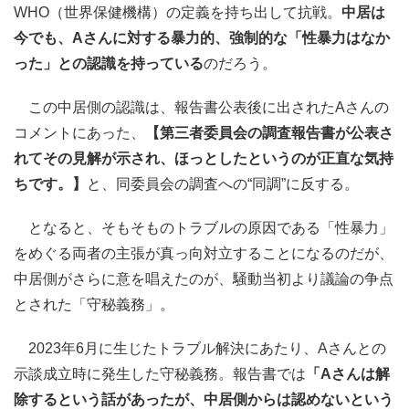
WHO（世界保健機構）の定義を持ち出して抗戦。
中居は
今でも、Aさんに対する暴力的、強制的な「性暴力はなか
った」との認識を持っている
のだろう。
この中居側の認識は、報告書公表後に出されたAさんの
コメントにあった、
【第三者委員会の調査報告書が公表さ
れてその見解が示され、ほっとしたというのが正直な気持
ちです。】
と、同委員会の調査への“同調”に反する。
となると、そもそものトラブルの原因である「性暴力」
をめぐる両者の主張が真っ向対立することになるのだが、
中居側がさらに意を唱えたのが、騒動当初より議論の争点
とされた「守秘義務」。
2023年6月に生じたトラブル解決にあたり、Aさんとの
示談成立時に発生した守秘義務。報告書では
「Aさんは解
除するという話があったが、中居側からは認めないという