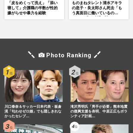
「皮をめくって洗え」「添い
ものまねタレント清水アキラ
寝して」介護職の半数が性的
の息子・良太郎さん死去「も
嫌がらせや暴力を経験
う真面目に働いているの
で」、2度の逮捕も諦めなかっ
た芸能界“波乱に満ちた37年”
Photo Ranking
川口春奈＆サッカー日本代表・板倉
滝沢秀明氏「男手が必要」熊本地震
滉「匂わせゼロ婚」でも隠しきれな
の復興支援を表明、中居正広もボラ
かったセレブ…
ンティア計画…