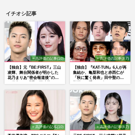
イチオシ記事
⭐ 高評価の記事(10)
⭐ 高評価の記事(8.7)
【独自】元『BE:FIRST』三山
【独自】『KAT-TUN』6人が再
凌輝、舞台関係者が明かした
集結か、亀梨和也と赤西仁が
花乃まりあ“密会報道後”の呆
「秋に驚く発表」田中聖の刑
れ発言と、『愛の不時着』の
期満了と重なる“匂わせ”では
劇場が答えた共演舞台の行方
ない理由
⭐ 高評価の記事(10)
⭐ 高評価の記事(8.7)