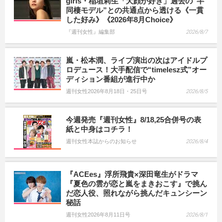
girls・稲垣莉生「犬顔が好き」過去の“半
同棲モデル”との共通点から透ける《一貫
した好み》《2026年8月Choice》
『週刊女性』編集部
2026/8/7
嵐・松本潤、ライブ演出の次はアイドルプ
ロデュース！大手配信で“timelesz式”オー
ディション番組が進行中か
週刊女性2026年8月18日・25日号
2026/8/5
今週発売『週刊女性』8/18,25合併号の表
紙と中身はコチラ！
週刊女性本誌からのお知らせ
2026/8/4
『ACEes』浮所飛貴×深田竜生がドラマ
『夏色の雲が恋と嵐をまきおこす』で挑ん
だ恋人役、照れながら挑んだキュンシーン
秘話
週刊女性2026年8月11日号
2026/8/1