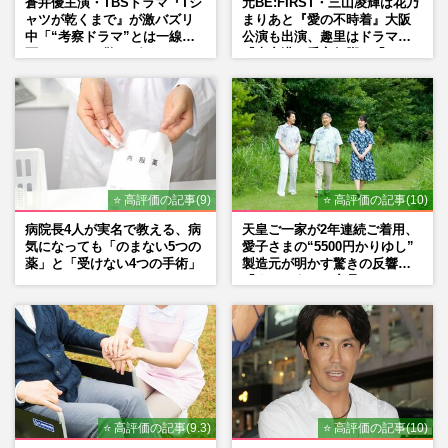
蒼井優主演・TBSドラマ『Tシ
元BE:FIRST・三山凌輝は花乃
ャツが乾くまで』が激バズリ
まりあと『愛の不時着』大阪
中「“考察ドラマ”とは一線を
公演も出演、趣里はドラマ
画している」散りばめられた
『大空港』番宣行脚に「メン
伏線よりも大事な要素
タル強すぎ」の実情
⭐ 高評価の記事(9)
⭐ 高評価の記事(10)
病院長4人が実名で教える、病
天皇ご一家が2年連続ご着用、
気になっても「のまない5つの
愛子さまの“5500円かりゆし”
薬」と「受けない4つの手術」
製造元が明かす驚きの反響
「まさかうちの商品とは…」
⭐ 高評価の記事(9.3)
⭐ 高評価の記事(10)