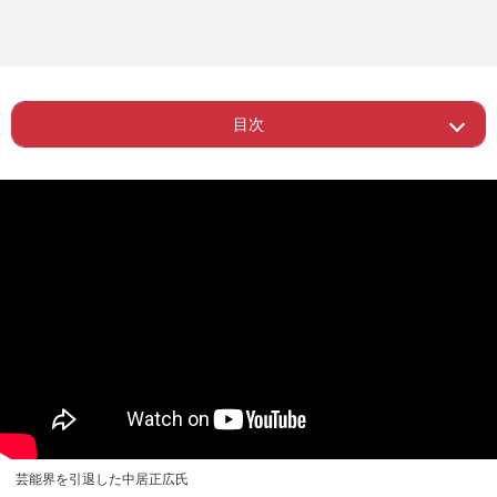
目次
Page 1
ー なぜ両者の言い分に「食い違い」
芸能界を引退した中居正広氏