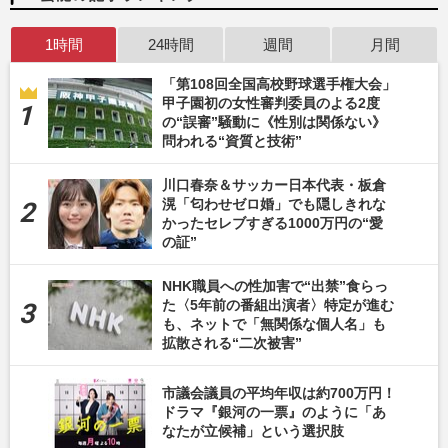
1時間
24時間
週間
月間
「第108回全国高校野球選手権大会」
甲子園初の女性審判委員のよる2度
の“誤審”騒動に《性別は関係ない》
問われる“資質と技術”
川口春奈＆サッカー日本代表・板倉
滉「匂わせゼロ婚」でも隠しきれな
かったセレブすぎる1000万円の“愛
の証”
NHK職員への性加害で“出禁”食らっ
た〈5年前の番組出演者〉特定が進む
も、ネットで「無関係な個人名」も
拡散される“二次被害”
市議会議員の平均年収は約700万円！
ドラマ『銀河の一票』のように「あ
なたが立候補」という選択肢