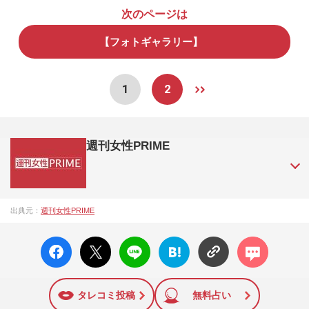
次のページは
【フォトギャラリー】
1
2
週刊女性PRIME
『週刊女性PRIME（シュージョプライム）』は、2015年（平
出典元：
週刊女性PRIME
成27年）1月に開設された主婦と生活社が運営する日本のニュ
ースサイトです。『週刊女性PRIME』編集者が担当する連載
facebo
X ポス
LINE
はてな
コメン
陣の執筆記事を配信するほか、女性週刊誌『週刊女性』の誌
ok い
ト
ブック
ト
面に掲載された記事から、インターネット利用者層にとって
いね
マーク
特に関心の高い題材の記事を、WEB向けにリライトして配信
に追加
しています！
タレコミ投稿
無料占い