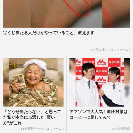
か、元SMAP中居正広が引退・廃業を決め
た『のんびりなかい』を“残…
週刊女性2026年4月28日・5月5日号
2026/4/16
宝くじ当たる人だけがやっていること、教えます
フジテレビの新ドラマ『夫婦別姓刑事』の
タイトルに波紋、“政治的意図”を否定する
も視聴者は反発
PR(合同会社デジタルファーム )
週刊女性PRIME
2026/3/24
「どうせ当たらない」と思って
アマゾンで大人気！血圧対策は
た私が本当に当選した“買い
コーヒーに足してみて
方”がこれ
PR(合同会社デジタルファーム )
PR(森永乳業)