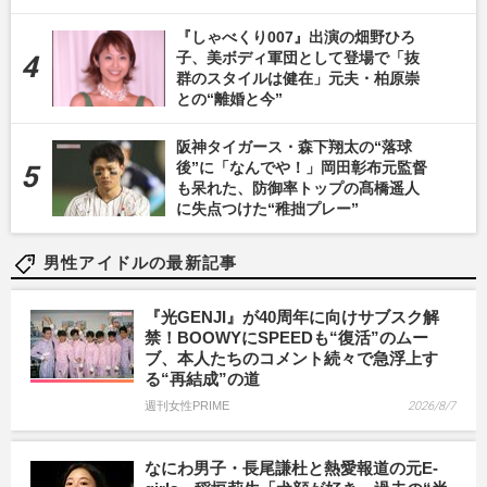
『しゃべくり007』出演の畑野ひろ
子、美ボディ軍団として登場で「抜
群のスタイルは健在」元夫・柏原崇
との“離婚と今”
阪神タイガース・森下翔太の“落球
後”に「なんでや！」岡田彰布元監督
も呆れた、防御率トップの髙橋遥人
に失点つけた“稚拙プレー”
男性アイドルの最新記事
『光GENJI』が40周年に向けサブスク解
禁！BOOWYにSPEEDも“復活”のムー
ブ、本人たちのコメント続々で急浮上す
る“再結成”の道
週刊女性PRIME
2026/8/7
なにわ男子・長尾謙杜と熱愛報道の元E-