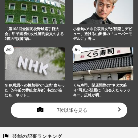
「第108回全国高校野球選手権大
小栗旬の“非公表長女”が顔隠しデビ
会」甲子園初の女性審判委員のよる
ュー、透ける山田優の「スーパーモ
2度の“誤審”騒…
デルに」野…
NHK職員への性加害で“出禁”食らっ
くら寿司、閉店間際の“ネタ大盛
た〈5年前の番組出演者〉特定が進
り”写真が話題に「出会えたらラッ
むも、ネット…
キー」広報が明…
7位以降を見る
芸能の記事ランキング