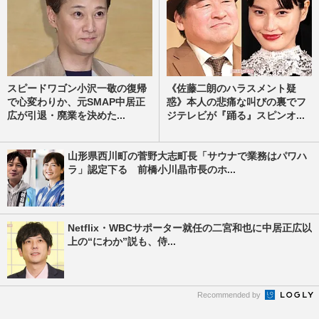
スピードワゴン小沢一敬の復帰
《佐藤二朗のハラスメント疑
で心変わりか、元SMAP中居正
惑》本人の悲痛な叫びの裏でフ
広が引退・廃業を決めた...
ジテレビが『踊る』スピンオ...
山形県西川町の菅野大志町長「サウナで業務はパワハ
ラ」認定下る 前橋小川晶市長のホ...
Netflix・WBCサポーター就任の二宮和也に中居正広以
上の“にわか”説も、侍...
Recommended by