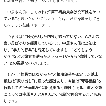
ぜ調査報告に「偏り」が出てしまったのか。
「中居さん側にしてみれば
“第三者委員会は公平性を欠い
ている”
と言いたいのでしょう」とは、騒動を取材してき
たベテラン芸能リポーター。
「つまりは
“自分が話した内容が通っていない、Aさんの
言い分ばかりを採用している”
と。
中居さん側は当初よ
り、“暴力的行為”を否定していますし、“どうしよう
か？”などと彼女を誘ったメッセージからも“強制していな
い”との認識
なのでしょう。
しかし
“性暴力はなかった”と根底部分を否定した以上、
騒動は“振り出し”に戻った感はあり、今後は“守秘義務”を
解除しての“全面戦争”に訴え出る可能性もある。事と次第
によっては中居さんとAさんが、法廷で再会する
こともあ
りそう」