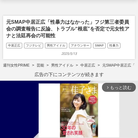
元SMAP中居正広「性暴力はなかった」フジ第三者委員
会の調査報告に反論、トラブル“根底”を否定で元女性ア
ナと法廷再会の可能性
中居正広
フジテレビ
男性アイドル
アナウンサー
SMAP
性暴力
2025/5/13
週刊女性PRIME
芸能
男性アイドル
中居正広
元SMAP中居正広「
広告の下にコンテンツが続きます
もっと読む
arrow_forward_ios