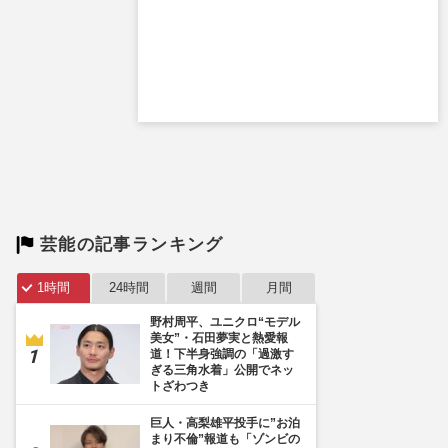
芸能の記事ランキング
1時間
24時間
週間
月間
野村周平、ユニクロ“モデル
美女”・石田夢実と熱愛報
道！下半身強調の「過激す
ぎる三角水着」公開でネッ
トざわつき
巨人・高梨雄平投手に”お泊
まり不倫”報道も「ゾンビの