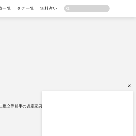
載一覧
タグ一覧
無料占い
×
！二重交際相手の資産家男性の自宅を深夜に突撃