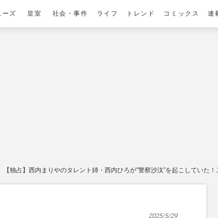
ニーズ
皇室
社会・事件
ライフ
トレンド
コミックス
連
【独占】西内まりやのタレント姉・西内ひろが“警察沙汰”を起こしていた
2025/5/29