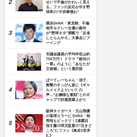
せいで不倫がかわいく見え
る」ファンの反応が示す野
球界の“不祥事慣れ”
横浜DeNA・東克樹、不倫
相手セクシー女優の新作
が“野球ネタ”満載で「反省
しとらんやろ」大暴走にブ
ーイング
市議会議員の平均年収は約
700万円！ ドラマ『銀河の
一票』のように「あなたが
立候補」という選択肢
ぱーてぃーちゃん・信子、
衝撃のすっぴん姿に《ギャ
ルメイクよりいい》の
声…“お嬢様な素顔”とのギ
ャップで好感度爆上がり
阪神タイガース・元山飛優
の落球エラーに DeNA・牧
秀悟もビックリ！2連覇目
指す藤川球児監督の“泣きど
ころ”にファン《鳥谷2世求
む》