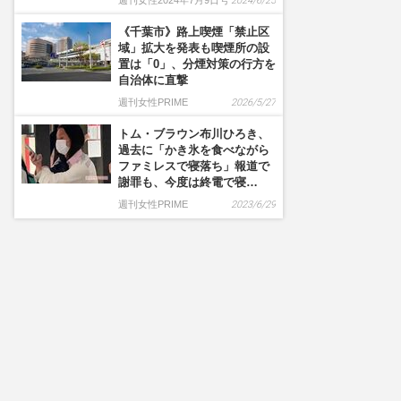
週刊女性2024年7月9日号
2024/6/25
《千葉市》路上喫煙「禁止区
域」拡大を発表も喫煙所の設
置は「0」、分煙対策の行方を
自治体に直撃
週刊女性PRIME
2026/5/27
トム・ブラウン布川ひろき、
過去に「かき氷を食べながら
ファミレスで寝落ち」報道で
謝罪も、今度は終電で寝…
週刊女性PRIME
2023/6/29