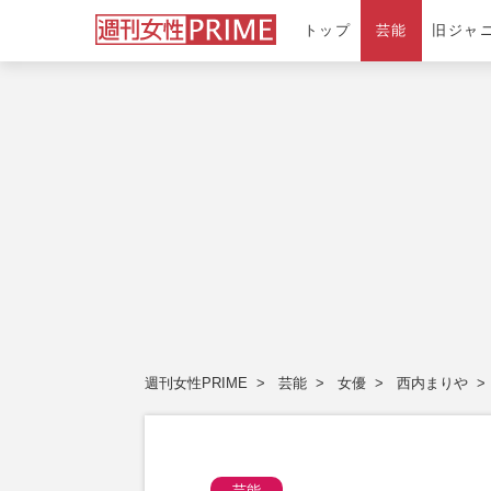
トップ
芸能
旧ジャ
週刊女性PRIME
芸能
女優
西内まりや
芸能