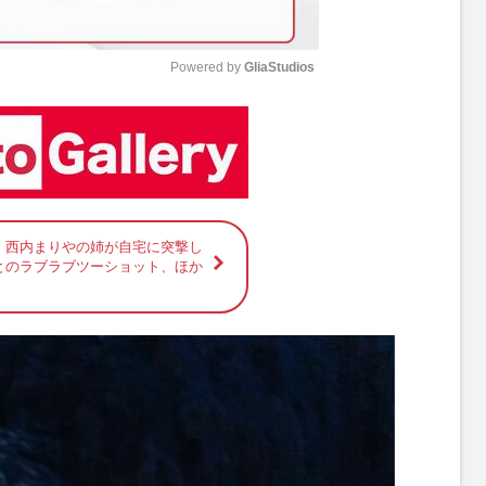
Powered by 
GliaStudios
M
u
t
e
】西内まりやの姉が自宅に突撃し
とのラブラブツーショット、ほか