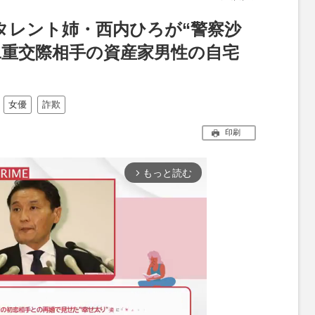
タレント姉・西内ひろが“警察沙
二重交際相手の資産家男性の自宅
女優
詐欺
印刷
もっと読む
arrow_forward_ios