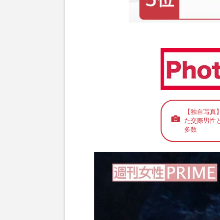
【独自写真
た交際男性
多数