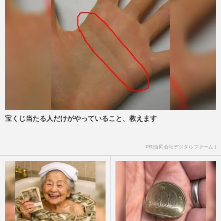
彬子さま、皇族費が《1年で1500万円増
額》に 〈麻生太郎の姪だから〉疑念と
「男女格差是正」の指摘
週刊女性2026年8月11日号
2026/7/28
天皇ご一家が2年連続ご着用、愛子さま
の“5500円かりゆし” 製造元が明かす驚き
の反響「まさかうちの商品と…
週刊女性PRIME
2026/7/23
宝くじ当たる人だけがやっていること、教えます
雅子さまと愛子さま、「かりゆしリンクコ
ーデ」で那須へ… “時差を超えた”W杯同
時観戦の裏話も披露
PR(合同会社デジタルファーム )
週刊女性PRIME
2026/7/18