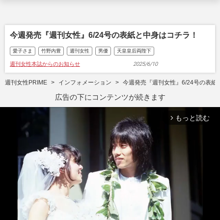
今週発売『週刊女性』6/24号の表紙と中身はコチラ！
愛子さま
竹野内豊
週刊女性
男優
天皇皇后両陛下
週刊女性本誌からのお知らせ
2025/6/10
週刊女性PRIME
インフォメーション
今週発売『週刊女性』6/24号の表
広告の下にコンテンツが続きます
もっと読む
arrow_forward_ios