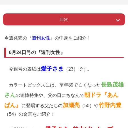
目次
Page 1
ー 6月24日号の『週刊女性』
今週発売の『
週刊女性
』の中身をご紹介！
6月24日号の『週刊女性』
愛子さま
今週号の表紙は
（23）です。
長島茂雄
カラートピックスには、享年89で亡くなった
さん
朝ドラ『あん
の追悼特集や、父の日にちなんで
ぱん』
加瀬亮
竹野内豊
に登場する父たちの
（50）や
（54）の金言をご紹介！