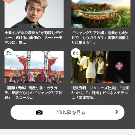
小栗旬の“非公表長女”が顔隠しデビ
『ジャングリア沖縄』開業から4か
ュー、透ける山田優の「スーパーモ
月で「もうガラガラ」衝撃の閑散ぶ
デルに」野…
りに集まる“…
《開業1周年》倒産寸前・ガラガ
滝沢秀明、ジャニーズ社員に「企画
ラ…酷評だらけの『ジャングリア沖
5つ出して」目指すビジネスモデル
縄』「スコール…
は『米津玄師…
7位以降を見る