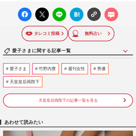
facebo
X ポス
LINE
はてな
コメン
ok い
ト
ブック
ト
いね
マーク
に追加
タレコミ投稿
無料占い
愛子さまに関する記事一覧
《佳子さまの歩み》皇室典範改正案の成立
愛子さま
竹野内豊
週刊女性
男優
に天皇陛下、愛子さまらの考えは？疑問が
渦巻く中、秋篠宮さまに期…
天皇皇后両陛下
週刊女性2026年8月11日号
2026/8/2
天皇皇后両陛下の記事一覧を見る
《愛子さまの未来は》皇室典範改正に「拙
速」「女性差別」と国内外から異論…残さ
れた「再改正」の道
週刊女性2026年8月11日号
2026/7/30
あわせて読みたい