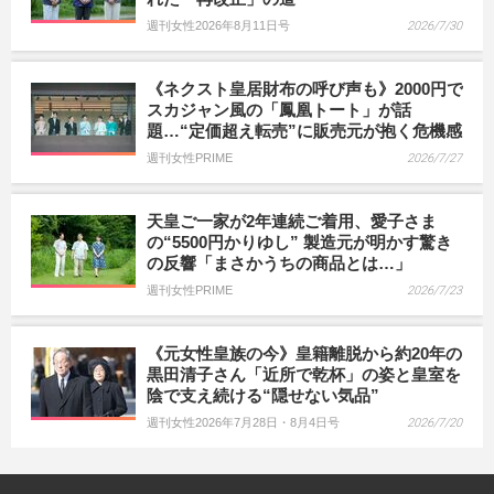
週刊女性2026年8月11日号
2026/7/30
《ネクスト皇居財布の呼び声も》2000円で
スカジャン風の「鳳凰トート」が話
題…“定価超え転売”に販売元が抱く危機感
週刊女性PRIME
2026/7/27
天皇ご一家が2年連続ご着用、愛子さま
の“5500円かりゆし” 製造元が明かす驚き
の反響「まさかうちの商品とは…」
週刊女性PRIME
2026/7/23
《元女性皇族の今》皇籍離脱から約20年の
黒田清子さん「近所で乾杯」の姿と皇室を
陰で支え続ける“隠せない気品”
週刊女性2026年7月28日・8月4日号
2026/7/20