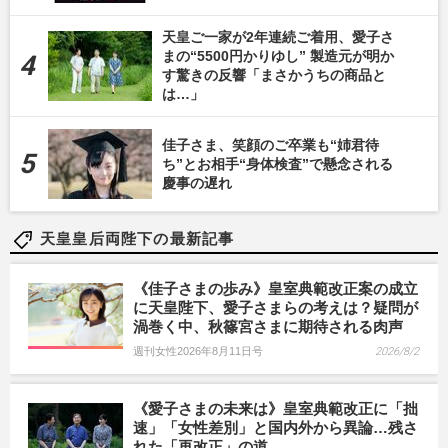
天皇ご一家が2年連続ご着用、愛子さ
まの“5500円かりゆし” 製造元が明か
す驚きの反響「まさかうちの商品と
は…」
佳子さま、笑顔のご卒業も“姉君待
ち”とお相手“身体検査”で懸念される
慶事の遅れ
天皇皇后両陛下の最新記事
《佳子さまの歩み》皇室典範改正案の成立
に天皇陛下、愛子さまらの考えは？疑問が
渦巻く中、秋篠宮さまに期待される肉声
週刊女性2026年8月11日号
2026/8/2
《愛子さまの未来は》皇室典範改正に「拙
速」「女性差別」と国内外から異論…残さ
れた「再改正」の道