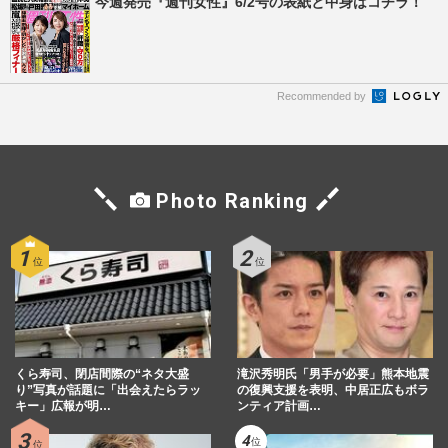
今週発売『週刊女性』6/2号の表紙と中身はコチラ！
Recommended by
Photo Ranking
くら寿司、閉店間際の“ネタ大盛
滝沢秀明氏「男手が必要」熊本地震
り”写真が話題に「出会えたらラッ
の復興支援を表明、中居正広もボラ
キー」広報が明…
ンティア計画…