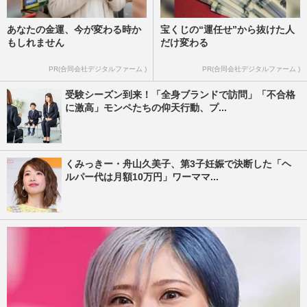
あなたの金運、今が変わる時か
宝くじの“運任せ”から抜けた人
もしれません
だけ変わる
PR(合同会社デジタルファーム )
PR(合同会社デジタルファーム )
受験シーズン到来！「全身ブランドで訪問」「不合格
に激高」モンペたちの仰天行動、プ...
くみっきー・舟山久美子、第3子妊娠で決断した「ヘ
ルパー代は月額10万円」ワーママ...