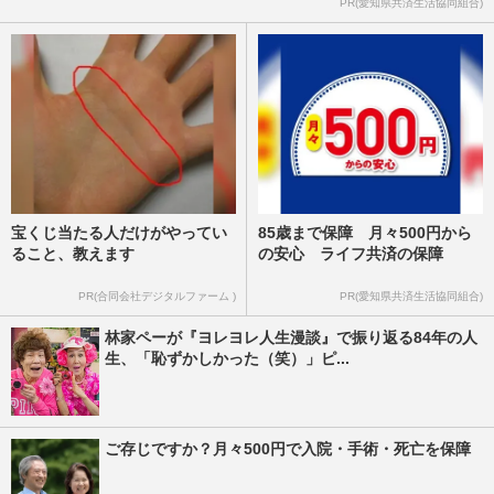
PR(愛知県共済生活協同組合)
転疑惑を“ドッキリ”弁明も契約解除、事務
所も庇えなかった「コンプ…
週刊女性PRIME
2026/6/19
宝くじ当たる人だけがやってい
85歳まで保障 月々500円から
ること、教えます
の安心 ライフ共済の保障
PR(合同会社デジタルファーム )
PR(愛知県共済生活協同組合)
林家ペーが『ヨレヨレ人生漫談』で振り返る84年の人
生、「恥ずかしかった（笑）」ピ...
ご存じですか？月々500円で入院・手術・死亡を保障