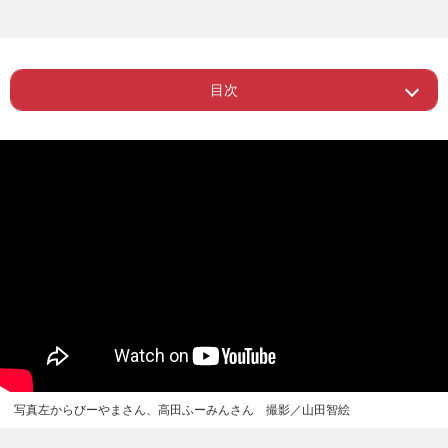
目次
ー 受験生たちの人生を、よりよくした
Page 1
い
Page 2
ー 高校1年生からでも十分巻き返せる
ー 学歴はただの武器、どう扱うかは自
Page 3
分次第
写真左からびーやまさん、高田ふーみんさん 撮影／山田智絵