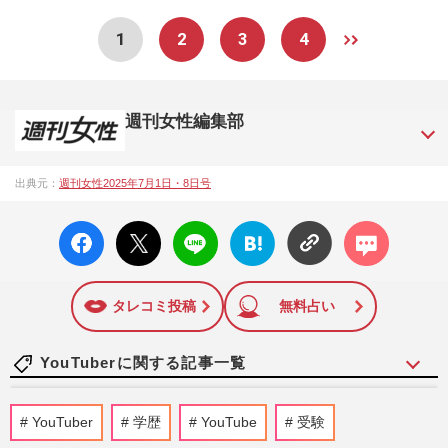
1
2
3
4
週刊女性編集部
1957年3月6日に日本で最初に創刊された女性週刊誌。芸能ゴ
出典元：
週刊女性2025年7月1日・8日号
シップや事件、皇室の話題、感動ドキュメント、美容・健
康・グルメ・占いに関する情報を発信している。2017年12月
facebo
X ポス
LINE
はてな
コメン
12日号で「眞子さま嫁ぎ先の“義母”が抱える400万円超の“借金
ok い
ト
ブック
ト
トラブル”」報道をスクープ。この一報から約2か月後、宮内庁
いね
マーク
は結婚延期を発表。同記事は2018年の「編集者が選ぶ雑誌ジ
に追加
ャーナリズム賞」大賞を受賞した。毎週火曜日発売。
タレコミ投稿
無料占い
YouTuberに関する記事一覧
『BE:FIRST』三山凌輝&趣里、結婚と妊
YouTuber
学歴
YouTube
受験
娠を同時報告も「両親はじめ…」異例コメ