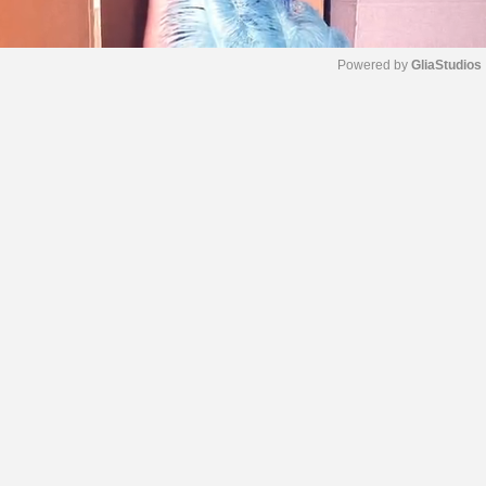
Powered by 
GliaStudios
M
u
t
e