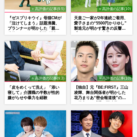
⭐ 高評価の記事(9.5)
⭐ 高評価の記事(10)
『ゼスプリキウイ』母猫CMが
天皇ご一家が2年連続ご着用、
「泣けてしまう」話題沸騰、
愛子さまの“5500円かりゆし”
プランナーが明かした「親に
製造元が明かす驚きの反響
連絡したくなる」制作秘話
「まさかうちの商品とは…」
⭐ 高評価の記事(9.3)
⭐ 高評価の記事(10)
「皮をめくって洗え」「添い
【独自】元『BE:FIRST』三山
寝して」介護職の半数が性的
凌輝、舞台関係者が明かした
嫌がらせや暴力を経験
花乃まりあ“密会報道後”の呆
れ発言と、『愛の不時着』の
劇場が答えた共演舞台の行方