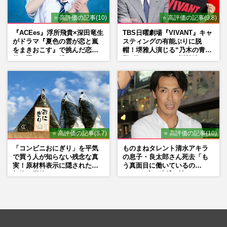
⭐ 高評価の記事(10)
⭐ 高評価の記事(9.8)
『ACEes』浮所飛貴×深田竜生
TBS日曜劇場『VIVANT』キャ
がドラマ『夏色の雲が恋と嵐
スティングの有能ぶりに脱
をまきおこす』で挑んだ恋人
帽！堺雅人演じる“乃木の青年
役、照れながら挑んだキュン
期”役は、そっくり説根強い
シーン秘話
Mr.Children桜井和寿のバンド
マン長男・櫻井海音だった
⭐ 高評価の記事(8.7)
⭐ 高評価の記事(10)
「コンビニおにぎり」を平気
ものまねタレント清水アキラ
で買う人が知らない残念な真
の息子・良太郎さん死去「も
実！原材料表示に隠された添
う真面目に働いているの
加物の正体
で」、2度の逮捕も諦めなかっ
た芸能界“波乱に満ちた37年”