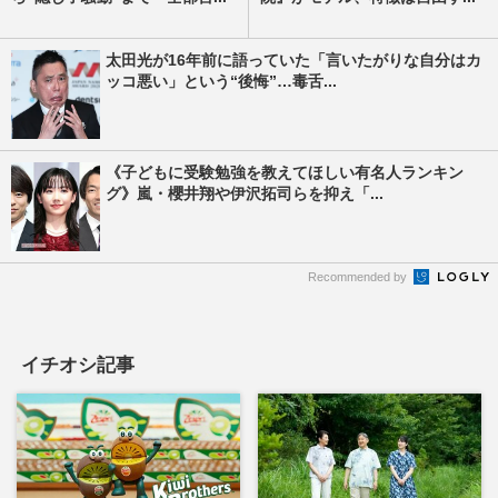
太田光が16年前に語っていた「言いたがりな自分はカ
ッコ悪い」という“後悔”…毒舌...
《子どもに受験勉強を教えてほしい有名人ランキン
グ》嵐・櫻井翔や伊沢拓司らを抑え「...
Recommended by
イチオシ記事