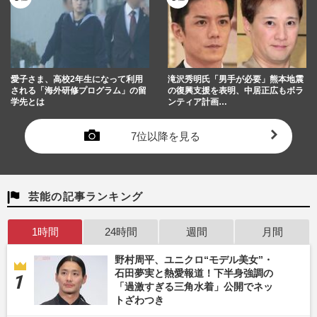
愛子さま、高校2年生になって利用
滝沢秀明氏「男手が必要」熊本地震
される「海外研修プログラム」の留
の復興支援を表明、中居正広もボラ
学先とは
ンティア計画…
7位以降を見る
芸能の記事ランキング
1時間
24時間
週間
月間
野村周平、ユニクロ“モデル美女”・
石田夢実と熱愛報道！下半身強調の
「過激すぎる三角水着」公開でネッ
トざわつき