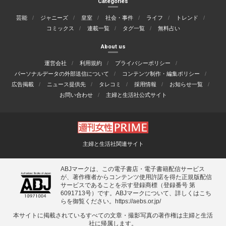
Categories
芸能
ジャニーズ
皇室
社会・事件
ライフ
トレンド
コミックス
連載一覧
タグ一覧
無料占い
About us
運営会社
利用規約
プライバシーポリシー
パーソナルデータの外部送信について
コンテンツ制作・編集ポリシー
広告掲載
ニュース提供先
タレコミ
採用情報
お知らせ一覧
お問い合わせ
主婦と生活社公式サイト
主婦と生活社関連サイト
ABJマークは、この電子書店・電子書籍配信サービス
が、著作権者からコンテンツ使用許諾を得た正規版配信
サービスであることを示す登録商標（登録番号 第
6091713号）です。ABJマークについて、詳しくはこち
らを御覧ください。
https://aebs.or.jp/
本サイトに掲載されているすべての⽂章・撮影写真の著作権は主婦と⽣活
社に帰属します。