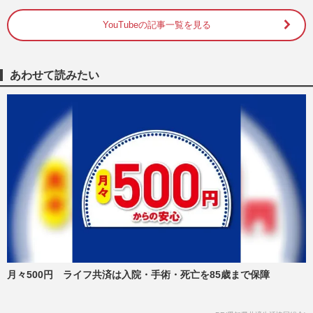
ントで強調する家族の“円満…
『週刊女性』編集部
2026/7/30
YouTubeの記事一覧を見る
フィギュアスケート・りくりゅうペア、
YouTube開設1日で登録者10万人突破、編
あわせて読みたい
集も自ら担当する“本気路線”…
週刊女性PRIME
2026/7/30
元『BE:FIRST』三山凌輝、元宝塚女優と
の報道で《こうなると思ってた》“呆れ
声”が続出、美人YouTuberとの…
週刊女性PRIME
2026/7/23
《セブン-イレブンで発売》HIKAKIN新カ
ップ麺・カレー味の『みそきん』発表、
YouTubeでは川越シェフとアレ…
週刊女性PRIME
2026/7/13
月々500円 ライフ共済は入院・手術・死亡を85歳まで保障
家族系YouTuber『ばつまる夫婦』飲酒運