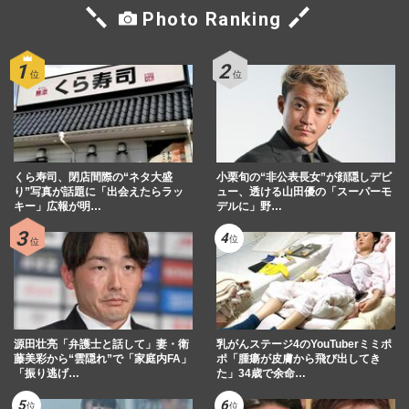
Photo Ranking
くら寿司、閉店間際の“ネタ大盛
小栗旬の“非公表長女”が顔隠しデビ
り”写真が話題に「出会えたらラッ
ュー、透ける山田優の「スーパーモ
キー」広報が明…
デルに」野…
源田壮亮「弁護士と話して」妻・衛
乳がんステージ4のYouTuberミミポ
藤美彩から“雲隠れ”で「家庭内FA」
ポ「腫瘍が皮膚から飛び出してき
「振り逃げ…
た」34歳で余命…