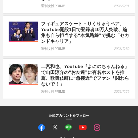
週刊女性PRIME
2026/7/31
フィギュアスケート・りくりゅうペア、
YouTube開設1日で登録者10万人突破、編
集も自ら担当する“本気路線”で挑む「セカ
ンドキャリア」
週刊女性PRIME
2026/7/30
二宮和也、YouTube『よにのちゃんねる』
で山田涼介の“お友達”に有名ホストを推
薦、歌舞伎町に“急接近”でファン「関わら
ないで！」
週刊女性PRIME
2026/7/29
公式アカウントをフォロー