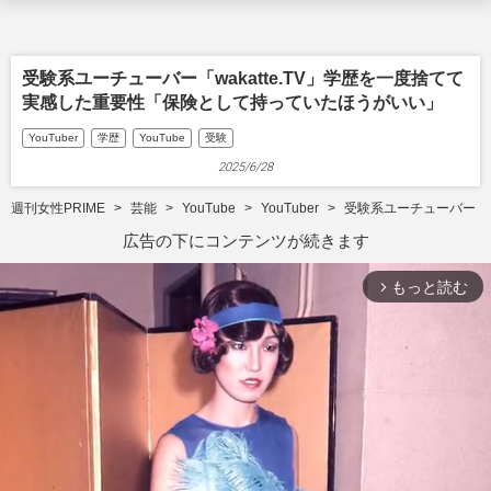
受験系ユーチューバー「wakatte.TV」学歴を一度捨てて
実感した重要性「保険として持っていたほうがいい」
YouTuber
学歴
YouTube
受験
2025/6/28
週刊女性PRIME
芸能
YouTube
YouTuber
受験系ユーチューバー「w
広告の下にコンテンツが続きます
もっと読む
arrow_forward_ios