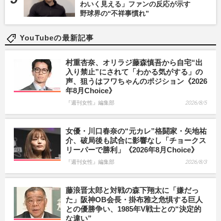
わいく見える」ファンの反応が示す
野球界の“不祥事慣れ”
YouTubeの最新記事
村重杏奈、オリラジ藤森慎吾から自宅“出
入り禁止”にされて「わかる気がする」の
声、狙うはフワちゃんのポジション《2026
年8月Choice》
『週刊女性』編集部
2026/8/5
女優・川口春奈の“元カレ”格闘家・矢地祐
介、破局後も試合に影響なし「チョークス
リーパーで勝利」《2026年8月Choice》
『週刊女性』編集部
2026/8/3
藤浪晋太郎と対戦の森下翔太に「嫌だっ
た」阪神OB会長・掛布雅之危惧する巨人
との優勝争い、1985年V戦士との“決定的
な違い”