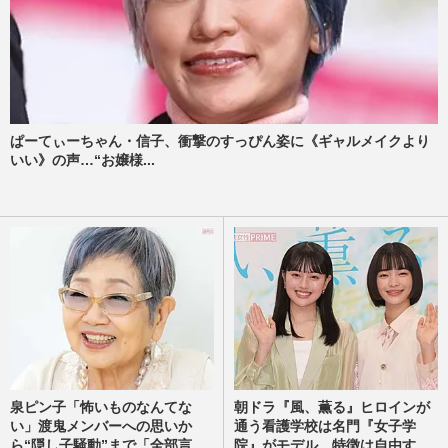
ぱーてぃーちゃん・信子、衝撃のすっぴん姿に《ギャルメイクより
いい》の声…“お嬢様...
泉ピン子「怖いものなんてな
朝ドラ『風、薫る』ヒロインが
い」渡鬼メンバーへの思いか
通う看護学校は名門『女子学
ら“隠し子騒動”まで「全部言...
院』がモデル、特徴は自由す...