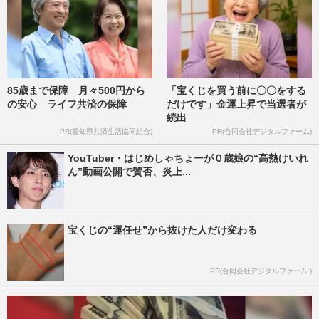
85歳まで保障 月々500円から
「宝くじを買う前に〇〇をする
の安心 ライフ共済の保障
だけです」金運上昇で当選者が
続出
PR(愛知県共済生活協同組合)
PR(合同会社デジタルファーム)
YouTuber・はじめしゃちょーが０歳娘の“高熱けいれ
ん”動画公開で賛否、炎上...
宝くじの“運任せ”から抜けた人だけ変わる
PR(合同会社デジタルファーム )