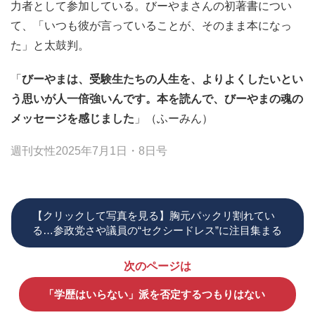
力者として参加している。びーやまさんの初著書につい
て、「いつも彼が言っていることが、そのまま本になっ
た」と太鼓判。
「
びーやまは、受験生たちの人生を、よりよくしたいとい
う思いが人一倍強いんです。本を読んで、びーやまの魂の
メッセージを感じました
」（ふーみん）
週刊女性2025年7月1日・8日号
【クリックして写真を見る】胸元パックリ割れてい
る…参政党さや議員の“セクシードレス”に注目集まる
次のページは
「学歴はいらない」派を否定するつもりはない