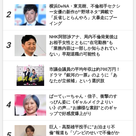
横浜DeNA・東克樹、不倫相手セクシ
ー女優の新作が“野球ネタ”満載で
「反省しとらんやろ」大暴走にブー
イング
NHK阿部渉アナ、局内不倫発覚後は
お相手女性とともに“在宅勤務”も
「業務内容は一部しか知らされてい
ない」早期退職の可能性も
市議会議員の平均年収は約700万円！
ドラマ『銀河の一票』のように「あ
なたが立候補」という選択肢
ぱーてぃーちゃん・信子、衝撃のす
っぴん姿に《ギャルメイクよりい
い》の声…“お嬢様な素顔”とのギャ
ップで好感度爆上がり
巨人・高梨雄平投手に”お泊まり不
倫”報道も「ゾンビのせいで不倫がか