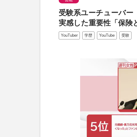
受験系ユーチューバー「w
実感した重要性「保険
YouTuber
学歴
YouTube
受験