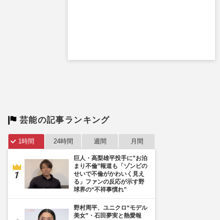
芸能の記事ランキング
1時間
24時間
週間
月間
巨人・高梨雄平投手に”お泊
まり不倫”報道も「ゾンビの
せいで不倫がかわいく見え
る」ファンの反応が示す野
球界の“不祥事慣れ”
野村周平、ユニクロ“モデル
美女”・石田夢実と熱愛報