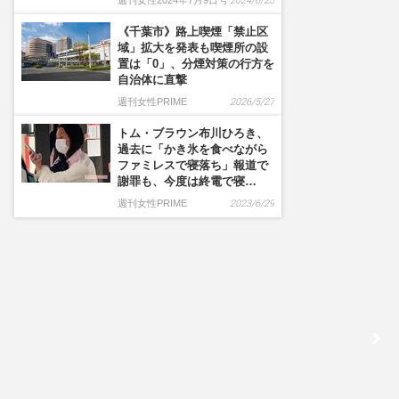
週刊女性2024年7月9日号
2024/6/25
《千葉市》路上喫煙「禁止区
域」拡大を発表も喫煙所の設
置は「0」、分煙対策の行方を
自治体に直撃
週刊女性PRIME
2026/5/27
トム・ブラウン布川ひろき、
過去に「かき氷を食べながら
ファミレスで寝落ち」報道で
謝罪も、今度は終電で寝…
週刊女性PRIME
2023/6/29