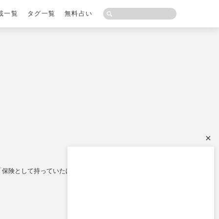
載一覧
タグ一覧
無料占い
×
性「保険として持っていたほうがいい」