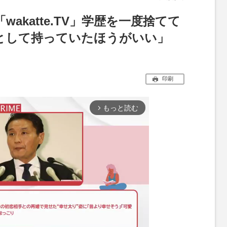
akatte.TV」学歴を一度捨てて
として持っていたほうがいい」
印刷
もっと読む
arrow_forward_ios