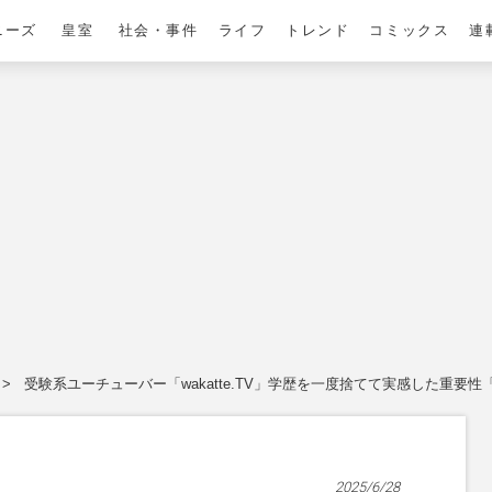
ニーズ
皇室
社会・事件
ライフ
トレンド
コミックス
連
受験系ユーチューバー「wakatte.TV」学歴を一度捨てて実感した重要
2025/6/28