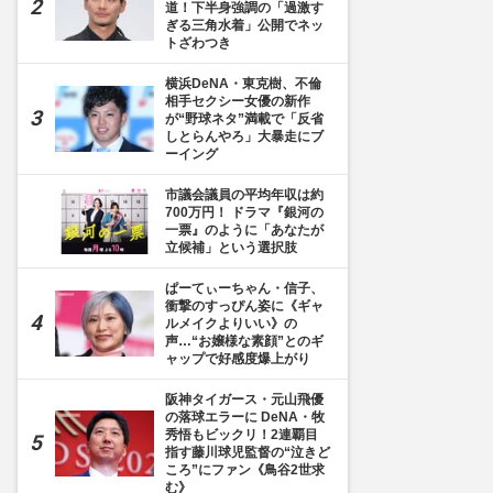
道！下半身強調の「過激す
ぎる三角水着」公開でネッ
トざわつき
横浜DeNA・東克樹、不倫
相手セクシー女優の新作
が“野球ネタ”満載で「反省
しとらんやろ」大暴走にブ
ーイング
市議会議員の平均年収は約
700万円！ ドラマ『銀河の
一票』のように「あなたが
立候補」という選択肢
ぱーてぃーちゃん・信子、
衝撃のすっぴん姿に《ギャ
ルメイクよりいい》の
声…“お嬢様な素顔”とのギ
ャップで好感度爆上がり
阪神タイガース・元山飛優
の落球エラーに DeNA・牧
秀悟もビックリ！2連覇目
指す藤川球児監督の“泣きど
ころ”にファン《鳥谷2世求
む》