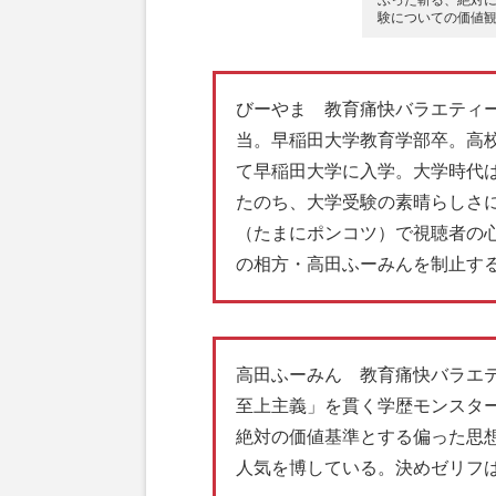
ぶった斬る、絶対に
験についての価値
びーやま 教育痛快バラエティー番組・
当。早稲田大学教育学部卒。高校
て早稲田大学に入学。大学時代
たのち、大学受験の素晴らしさ
（たまにポンコツ）で視聴者の
の相方・高田ふーみんを制止す
高田ふーみん 教育痛快バラエティー
至上主義」を貫く学歴モンスタ
絶対の価値基準とする偏った思
人気を博している。決めゼリフ