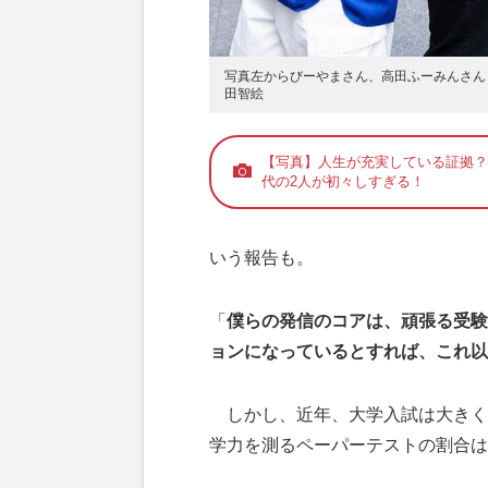
写真左からびーやまさん、高田ふーみんさ
田智絵
【写真】人生が充実している証拠？
代の2人が初々しすぎる！
いう報告も。
「
僕らの発信のコアは、頑張る受験
ョンになっているとすれば、これ以
しかし、近年、大学入試は大きく
学力を測るペーパーテストの割合は