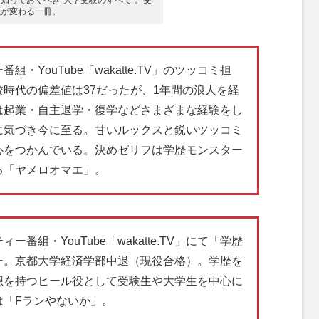
知っておくべき“大学受験のすべて”。受
観が変わる一冊。
YouTube「wakatte.TV」のツッコミ担
時代の偏差値は37だったが、1年間の浪人を経
は起業・自主退学・復学などさまざまな経験をし
に気づき今に至る。甘いルックスと鋭いツッコミ
心をつかんでいる。決めゼリフは学歴モンスター
る「ヤメロオマエ」。
番組・YouTube「wakatte.TV」にて「学歴
ー。京都大学経済学部中退（現役合格）。学歴を
想を持つヒール役として受験生や大学生を中心に
は「Fランやないか」。