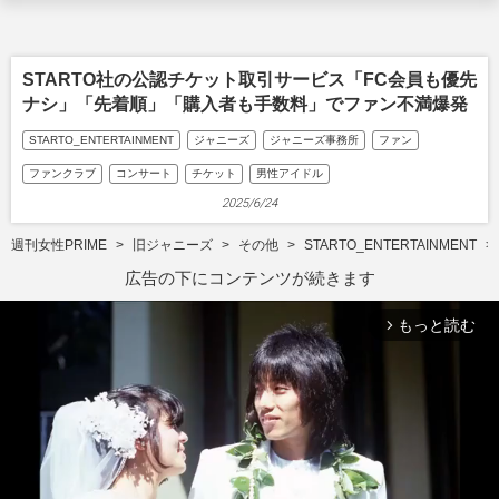
STARTO社の公認チケット取引サービス「FC会員も優先
ナシ」「先着順」「購入者も手数料」でファン不満爆発
STARTO_ENTERTAINMENT
ジャニーズ
ジャニーズ事務所
ファン
ファンクラブ
コンサート
チケット
男性アイドル
2025/6/24
週刊女性PRIME
旧ジャニーズ
その他
STARTO_ENTERTAINMENT
広告の下にコンテンツが続きます
もっと読む
arrow_forward_ios