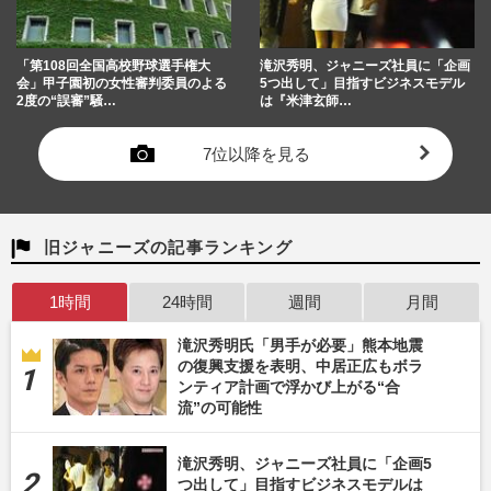
「第108回全国高校野球選手権大
滝沢秀明、ジャニーズ社員に「企画
会」甲子園初の女性審判委員のよる
5つ出して」目指すビジネスモデル
2度の“誤審”騒…
は『米津玄師…
7位以降を見る
旧ジャニーズの記事ランキング
1時間
24時間
週間
月間
滝沢秀明氏「男手が必要」熊本地震
の復興支援を表明、中居正広もボラ
ンティア計画で浮かび上がる“合
流”の可能性
滝沢秀明、ジャニーズ社員に「企画5
つ出して」目指すビジネスモデルは