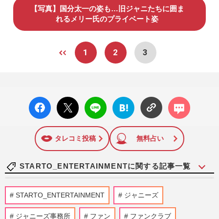
【写真】国分太一の姿も…旧ジャニたちに囲ま
れるメリー氏のプライベート姿
1
2
3
facebo
X ポス
LINE
はてな
コメン
ok い
ト
ブック
ト
いね
マーク
に追加
タレコミ投稿
無料占い
STARTO_ENTERTAINMENTに関する記事一覧
なにわ男子・長尾謙杜、三上悠亜の次は稲
STARTO_ENTERTAINMENT
ジャニーズ
垣莉生との熱愛報道でインスタ“裏アカ”流
出か「プロ意識ない」フ…
ジャニーズ事務所
ファン
ファンクラブ