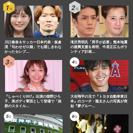
川口春奈＆サッカー日本代表・板倉
滝沢秀明氏「男手が必要」熊本地震
滉「匂わせゼロ婚」でも隠しきれな
の復興支援を表明、中居正広もボラ
かったセレブ…
ンティア計画…
『しゃべくり007』出演の畑野ひろ
大谷翔平の兄で『トヨタ自動車東日
子、美ボディ軍団として登場で「抜
本』のコーチ・龍太さんの写真が突
群のスタイル…
如『夢グルー…