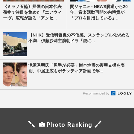
《ミラノ五輪》帰国の日本代表
関ジャニ∞・NEWS脱退から20
荷物で注目を集めた『エアウィ
年、音楽活動再開の内博貴が
ーヴ』広報が語る「アクセ...
「プロを目指している」...
【NHK】受信料督促の不信感、スクランブル化求める
不満、伊藤沙莉主演朝ドラ『虎に...
滝沢秀明氏「男手が必要」熊本地震の復興支援を表
明、中居正広もボランティア計画で浮...
Recommended by
Photo Ranking