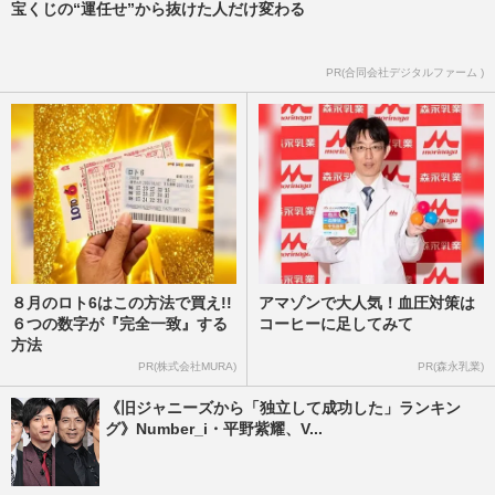
宝くじの“運任せ”から抜けた人だけ変わる
薦、歌舞伎町に“急接近”…
週刊女性PRIME
2026/7/29
PR(合同会社デジタルファーム )
８月のロト6はこの方法で買え!!
アマゾンで大人気！血圧対策は
６つの数字が『完全一致』する
コーヒーに足してみて
方法
PR(株式会社MURA)
PR(森永乳業)
《旧ジャニーズから「独立して成功した」ランキン
グ》Number_i・平野紫耀、V...