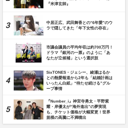
『米津玄師』
中居正広、武田舞香との“6年愛”のウ
ラで隠してきた「年下女性の存在」
市議会議員の平均年収は約700万円！
ドラマ『銀河の一票』のように「あ
なたが立候補」という選択肢
SixTONES・ジェシー、綾瀬はるか
との熱愛報道から2年も「結婚計画は
いったん白紙」“待たせ続ける”グル
ープ事情
『Number_i』神宮寺勇太・平野紫
耀・岸優太が“海外進出”の夢実現
も、チケット価格が大幅変更！世界
規模の高騰に不満噴出