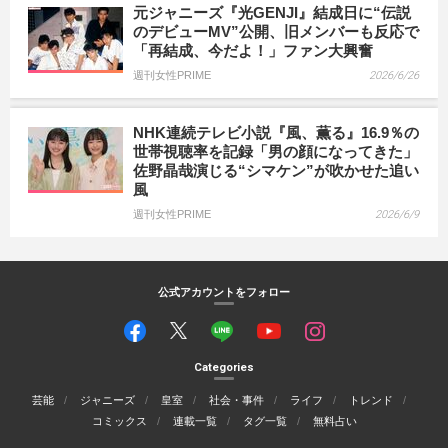
元ジャニーズ『光GENJI』結成日に“伝説
のデビューMV”公開、旧メンバーも反応で
「再結成、今だよ！」ファン大興奮
週刊女性PRIME
2026/6/26
NHK連続テレビ小説『風、薫る』16.9％の
世帯視聴率を記録「男の顔になってきた」
佐野晶哉演じる“シマケン”が吹かせた追い
風
週刊女性PRIME
2026/6/9
公式アカウントをフォロー
Categories
芸能
ジャニーズ
皇室
社会・事件
ライフ
トレンド
コミックス
連載一覧
タグ一覧
無料占い