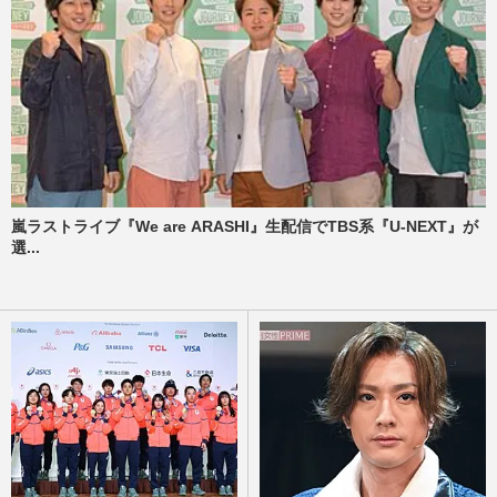
嵐ラストライブ『We are ARASHI』生配信でTBS系『U-NEXT』が
選...