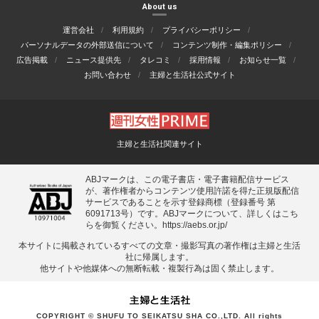
About us
運営会社
利用規約
プライバシーポリシー
パーソナルデータの外部送信について
コンテンツ制作・編集ポリシー
広告掲載
ニュース提供先
タレコミ
採用情報
お知らせ一覧
お問い合わせ
主婦と生活社公式サイト
主婦と生活社関連サイト
ABJマークは、この電子書店・電子書籍配信サービス
が、著作権者からコンテンツ使用許諾を得た正規版配信
サービスであることを示す登録商標（登録番号 第
6091713号）です。ABJマークについて、詳しくはこち
らを御覧ください。
https://aebs.or.jp/
本サイトに掲載されているすべての⽂章・撮影写真の著作権は主婦と⽣活
社に帰属します。
他サイトや他媒体への無断転載・複製⾏為は固く禁⽌します。
COPYRIGHT © SHUFU TO SEIKATSU SHA CO.,LTD. All rights