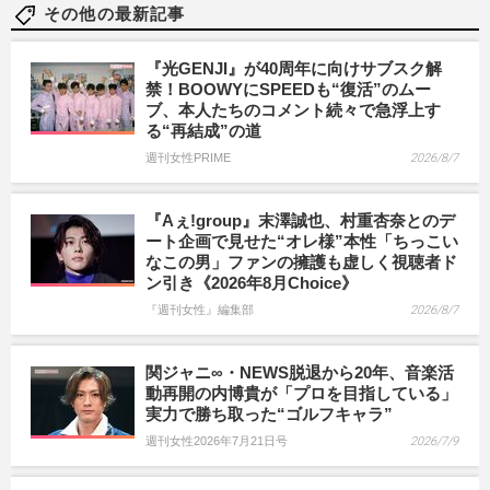
その他の最新記事
『光GENJI』が40周年に向けサブスク解
禁！BOOWYにSPEEDも“復活”のムー
ブ、本人たちのコメント続々で急浮上す
る“再結成”の道
週刊女性PRIME
2026/8/7
『Aぇ!group』末澤誠也、村重杏奈とのデ
ート企画で見せた“オレ様”本性「ちっこい
なこの男」ファンの擁護も虚しく視聴者ド
ン引き《2026年8月Choice》
『週刊女性』編集部
2026/8/7
関ジャニ∞・NEWS脱退から20年、音楽活
動再開の内博貴が「プロを目指している」
実力で勝ち取った“ゴルフキャラ”
週刊女性2026年7月21日号
2026/7/9