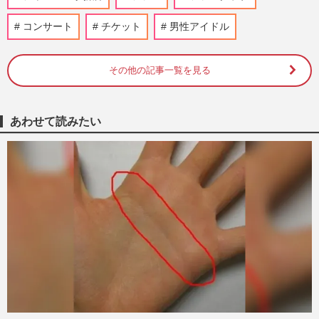
『週刊女性』編集部
2026/8/6
コンサート
チケット
男性アイドル
SixTONES田中樹がお持ち帰りして“鳥取
名産”かにみそバーニャカウダに注文殺
到、境港観光協会が異例“陳謝…
その他の記事一覧を見る
『週刊女性』編集部
2026/8/6
あわせて読みたい
山田涼介、ドラマ『一次元の挿し木』撮影
中での初ソロドームツアーで見せた“涙”の
理由、Hey! Say! JUMPメ…
週刊女性PRIME
2026/8/3
元TOKIO・城島茂と松岡昌宏、30年続い
た『ベープ』CM継続出演も「ついに2人だ
けに」ファンが感じた“寂しさ…
『週刊女性』編集部
2026/8/3
二宮和也、YouTube『よにのちゃんねる』
で山田涼介の“お友達”に有名ホストを推