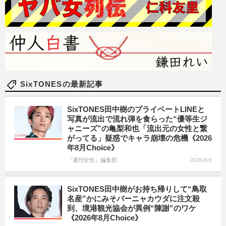
SixTONESの最新記事
SixTONES田中樹のプライベートLINEと
写真が流出で流れ弾を食らった“優等生ジ
ャニーズ”の亀梨和也「流出元の女性と繋
がってる」疑惑でキャラ崩壊の危機《2026
年8月Choice》
『週刊女性』編集部
2026/8/6
SixTONES田中樹がお持ち帰りして“鳥取
名産”かにみそバーニャカウダに注文殺
到、境港観光協会が異例“陳謝”のワケ
《2026年8月Choice》