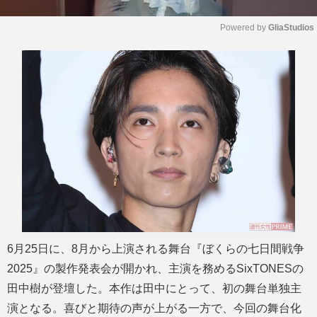
Powered by 
GliaStudios
M
u
t
e
6月25日に、8月から上演される舞台『ぼくらの七日間戦争
2025』の製作発表会が開かれ、主演を務めるSixTONESの
田中樹が登壇した。本作は田中にとって、初の舞台単独主
演となる。喜びと期待の声が上がる一方で、今回の舞台化