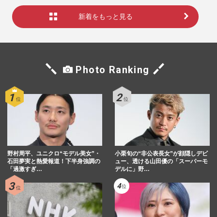
新着をもっと見る
Photo Ranking
野村周平、ユニクロ“モデル美女”・
小栗旬の“非公表長女”が顔隠しデビ
石田夢実と熱愛報道！下半身強調の
ュー、透ける山田優の「スーパーモ
「過激すぎ…
デルに」野…