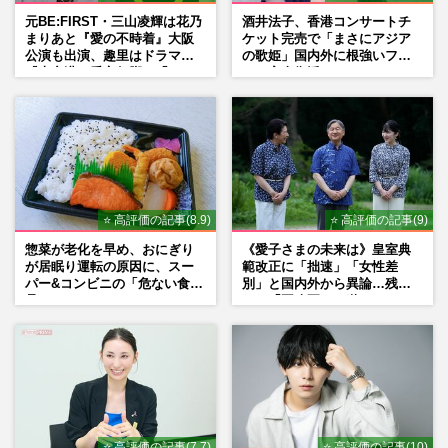
元BE:FIRST・三山凌輝は花乃
酒井法子、香港コンサートチ
まりあと『愛の不時着』大阪
ケット完売で「まさにアジア
公演も出演、趣里はドラマ
の歌姫」国内外に根強いファ
『大空港』番宣行脚に「メン
ンで完全復活か
タル強すぎ」の実情
⭐ 高評価の記事(8.9)
⭐ 高評価の記事(9)
惣菜が老化を早め、おにぎり
《愛子さまの未来は》皇室典
が居眠り運転の原因に、スー
範改正に「拙速」「女性差
パー&コンビニの「危ない食
別」と国内外から異論…残さ
品」
れた「再改正」の道
⭐ 高評価の記事(7.7)
⭐ 高評価の記事(10)