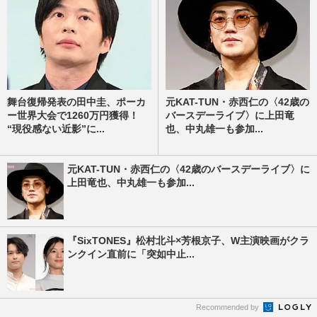
舞台復帰発表の田中圭、ポーカ
元KAT-TUN・赤西仁の〈42歳の
ー世界大会で1260万円獲得！
バースデーライブ〉に上田竜
“現役感ない近影”に...
也、中丸雄一も参加...
元KAT-TUN・赤西仁の〈42歳のバースデーライブ〉に
上田竜也、中丸雄一も参加...
『SixTONES』松村北斗×芳根京子、W主演映画がクラ
ンクイン直前に「突如中止...
Recommended by