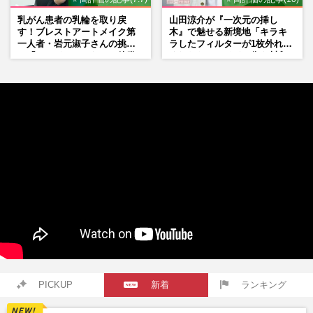
乳がん患者の乳輪を取り戻
山田涼介が『一次元の挿し
す！ブレストアートメイク第
木』で魅せる新境地「キラキ
一人者・岩元淑子さんの挑戦
ラしたフィルターが1枚外れて
と「ハードルしかない」啓発
くれたら」アイドル像を封印
の“壁”
した覚悟
PICKUP
新着
ランキング