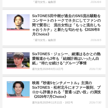
『週刊女性』編集部
2026/8/6
SixTONES田中樹が過去のSNS流出騒動を
コンサートのトークでネタにしてファンの
間で賛否に 流出女性は「もっと流出しち
ゃおうカナ」と新たな匂わせも《2026年8
月Choice》
『週刊女性』編集部
2026/8/5
SixTONES・ジェシー、綾瀬はるかとの熱
愛報道から2年も「結婚計画はいったん白
紙」“待たせ続ける”グループ事情
週刊女性2026年8月11日号
2026/7/30
映画『秒速5センチメートル』主演の
SixTONES・松村北斗にオファー殺到、プ
ロから評価される「普通っぽい役」の演技
《2026年7月Choice》
週刊女性2025年11月11日・18日号
2026/7/30