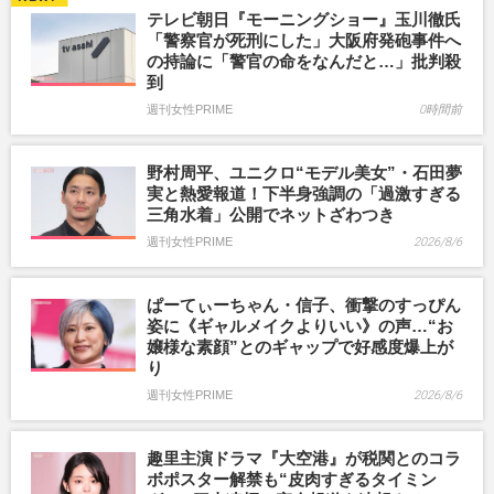
テレビ朝日『モーニングショー』玉川徹氏
「警察官が死刑にした」大阪府発砲事件へ
の持論に「警官の命をなんだと…」批判殺
到
週刊女性PRIME
0時間前
野村周平、ユニクロ“モデル美女”・石田夢
実と熱愛報道！下半身強調の「過激すぎる
三角水着」公開でネットざわつき
週刊女性PRIME
2026/8/6
ぱーてぃーちゃん・信子、衝撃のすっぴん
姿に《ギャルメイクよりいい》の声…“お
嬢様な素顔”とのギャップで好感度爆上が
り
週刊女性PRIME
2026/8/6
趣里主演ドラマ『大空港』が税関とのコラ
ボポスター解禁も“皮肉すぎるタイミン