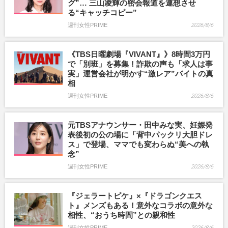
グ”… 三山凌輝の密会報道を連想させ
る“キャッチコピー”
週刊女性PRIME
2026/8/6
《TBS日曜劇場『VIVANT』》8時間3万円
で「別班」を募集！詐欺の声も「求人は事
実」運営会社が明かす“激レア”バイトの真
相
週刊女性PRIME
2026/8/6
元TBSアナウンサー・田中みな実、妊娠発
表後初の公の場に「背中パックリ大胆ドレ
ス」で登場、ママでも変わらぬ“美への執
念”
週刊女性PRIME
2026/8/6
『ジェラートピケ』×『ドラゴンクエス
ト』メンズもある！意外なコラボの意外な
相性、“おうち時間”との親和性
週刊女性PRIME
2026/8/6