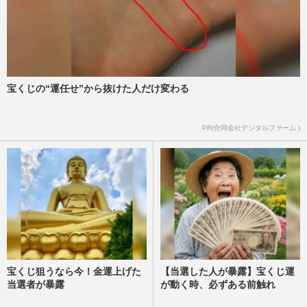
宝くじの“運任せ”から抜けた人だけ変わる
PR(合同会社デジタルファーム )
宝くじ狙うなら今！金運上げた
【当選した人が暴露】宝くじ運
当選者が暴露
が動く時、必ずある前触れ