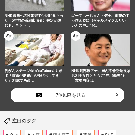
NHK職員への性加害で“出禁”食らっ
ぱーてぃーちゃん・信子、衝撃のす
た〈5年前の番組出演者〉特定が進
っぴん姿に《ギャルメイクよりい
むも、ネット…
い》の声…“お…
乳がんステージ4のYouTuberミミポ
NHK阿部渉アナ、局内不倫発覚後は
ポ「腫瘍が皮膚から飛び出してき
お相手女性とともに“在宅勤務”も
た」34歳で余命…
「業務内容は…
7位以降を見る
注目のタグ