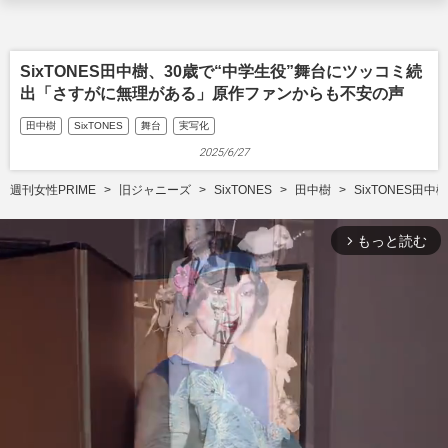
SixTONES田中樹、30歳で“中学生役”舞台にツッコミ続
出「さすがに無理がある」原作ファンからも不安の声
田中樹
SixTONES
舞台
実写化
2025/6/27
週刊女性PRIME
旧ジャニーズ
SixTONES
田中樹
SixTONES
もっと読む
arrow_forward_ios