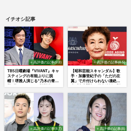
イチオシ記事
⭐ 高評価の記事(9.8)
⭐ 高評価の記事(8.5)
TBS日曜劇場『VIVANT』キャ
【昭和芸能スキャンダル】歌
スティングの有能ぶりに脱
手・加藤登紀子の「ただの左
帽！堺雅人演じる“乃木の青年
翼」で片付けられない凄絶半
期”役は、そっくり説根強い
生《東大闘争、獄中結婚、別
Mr.Children桜井和寿のバンド
荘で内ゲバ事件》
マン長男・櫻井海音だった
⭐ 高評価の記事(8.7)
⭐ 高評価の記事(8)