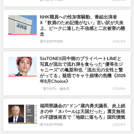
NHK職員への性加害騒動、番組出演者
X「飲酒のため記憶がない」言い訳が大炎
上、ピークに達した不信感と二次被害の懸
念
週刊女性PRIME
2026/8/6
SixTONES田中樹のプライベートLINEと
写真が流出で流れ弾を食らった“優等生ジ
ャニーズ”の亀梨和也「流出元の女性と繋
がってる」疑惑でキャラ崩壊の危機《2026
年8月Choice》
『週刊女性』編集部
2026/8/6
福岡県議会の“ドン”蔵内勇夫議長、炎上続
きの中「ネパールは天国だった」震災無視
の不謹慎発言で「地獄に落ちろ」国民憤慨
週刊女性PRIME
2026/8/6