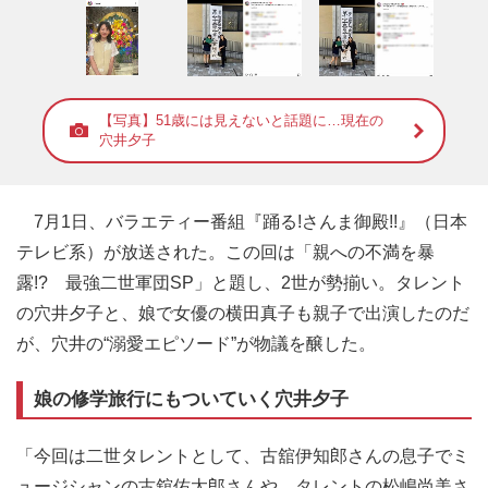
【写真】51歳には見えないと話題に…現在の
穴井夕子
7月1日、バラエティー番組『踊る!さんま御殿!!』（日本
テレビ系）が放送された。この回は「親への不満を暴
露!? 最強二世軍団SP」と題し、2世が勢揃い。タレント
の穴井夕子と、娘で女優の横田真子も親子で出演したのだ
が、穴井の“溺愛エピソード”が物議を醸した。
娘の修学旅行にもついていく穴井夕子
「今回は二世タレントとして、古舘伊知郎さんの息子でミ
ュージシャンの古舘佑太郎さんや、タレントの松嶋尚美さ