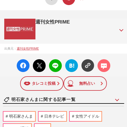
週刊女性PRIME
『週刊女性PRIME（シュージョプライム）』は、2015年（平
出典元：
週刊女性PRIME
成27年）1月に開設された主婦と生活社が運営する日本のニュ
ースサイトです。『週刊女性PRIME』編集者が担当する連載
facebo
X ポス
LINE
はてな
コメン
陣の執筆記事を配信するほか、女性週刊誌『週刊女性』の誌
ok い
ト
ブック
ト
面に掲載された記事から、インターネット利用者層にとって
いね
マーク
特に関心の高い題材の記事を、WEB向けにリライトして配信
に追加
しています！
タレコミ投稿
無料占い
明石家さんまに関する記事一覧
【訃報】元プロ野球選手・板東英二さん、
明石家さんま
日本テレビ
女性アイドル
若き日の明石家さんまを支えた男気と、昭
和の“ええ加減さ”で遺し…