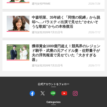
週刊女性PRIME
2026/7/26
中森明菜、35年続く「同情の呪縛」から脱
却へ…バラエティ出演で見せた“かわいそ
うな歌姫”からの本格復活
週刊女性2026年7月21日号
2026/7/12
獲得賞金1000億円超え！競馬界のレジェン
ド騎手・武豊の元アイドル妻・佐野量子が
夫の浮気報道で見せていた「大きすぎる
器」
週刊女性2026年7月21日号
2026/7/11
公式アカウントをフォロー
Categories