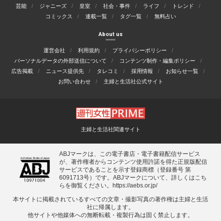
芸能
ジャニーズ
皇室
社会・事件
ライフ
トレンド
コミックス
連載一覧
タグ一覧
無料占い
About us
運営会社
利用規約
プライバシーポリシー
パーソナルデータの外部送信について
コンテンツ制作・編集ポリシー
広告掲載
ニュース提供先
タレコミ
採用情報
お知らせ一覧
お問い合わせ
主婦と生活社公式サイト
主婦と生活社関連サイト
ABJマークは、この電子書店・電子書籍配信サービス
が、著作権者からコンテンツ使用許諾を得た正規版配信
サービスであることを示す登録商標（登録番号 第
6091713号）です。ABJマークについて、詳しくはこち
らを御覧ください。
https://aebs.or.jp/
本サイトに掲載されているすべての⽂章・撮影写真の著作権は主婦と⽣活
社に帰属します。
他サイトや他媒体への無断転載・複製⾏為は固く禁⽌します。