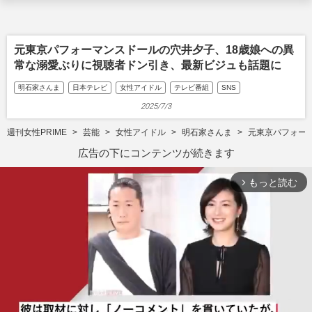
元東京パフォーマンスドールの穴井夕子、18歳娘への異
常な溺愛ぶりに視聴者ドン引き、最新ビジュも話題に
明石家さんま
日本テレビ
女性アイドル
テレビ番組
SNS
2025/7/3
週刊女性PRIME
芸能
女性アイドル
明石家さんま
元東京パフォー
広告の下にコンテンツが続きます
もっと読む
arrow_forward_ios