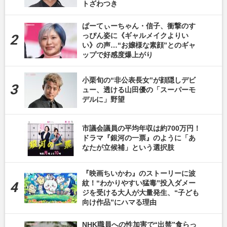
トざわつき
ぱーてぃーちゃん・信子、衝撃のす
っぴん姿に《ギャルメイクよりい
い》の声…“お嬢様な素顔”とのギャ
ップで好感度爆上がり
小栗旬の“非公表長女”が顔隠しデビ
ュー、透ける山田優の「スーパーモ
デルに」野望
市議会議員の平均年収は約700万円！
ドラマ『銀河の一票』のように「あ
なたが立候補」という選択肢
『映画ちいかわ』のストーリーに波
紋！“わかりやすい猛毒”投入ダメー
ジを受ける大人が大量発生、“子ども
向け作品”にハマる理由
NHK職員への性加害で“出禁”食らっ