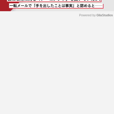
Powered by 
GliaStudios
M
u
t
e