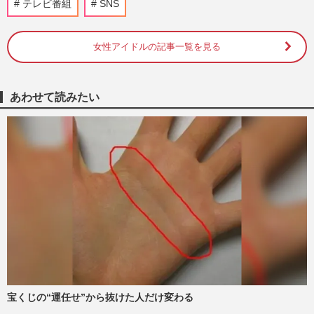
テレビ番組
SNS
週刊女性PRIME
2026/7/28
女性アイドルの記事一覧を見る
明石家さんまが〈葬儀には行かない〉ポリ
シーを破り、異例の参列で伝えた“お母さ
ん”中村玉緒さんへの感謝
週刊女性PRIME
2026/6/18
あわせて読みたい
俳優・星野真里、長女の指定難病『先天性
ミオパチー』で「世界の見え方が変わっ
た」母が綴った記録と娘と歩…
週刊女性2026年2月24日号
2026/2/15
《関東人が選んだ「面白いと思う」芸人ラ
ンキング》有吉弘行・オードリーらを抑え
た1位は「人を傷つけない…
週刊女性2026年2月3日号
2026/1/26
宝くじの“運任せ”から抜けた人だけ変わる
《関西人が選んだ「面白いと思う」芸人ラ