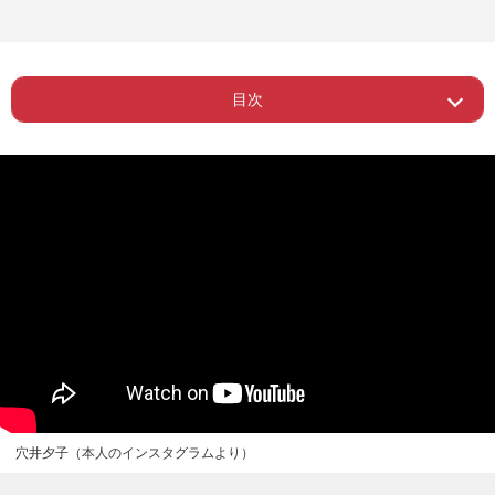
目次
ー 娘の修学旅行にもついていく穴井夕
Page 1
子
穴井夕子（本人のインスタグラムより）