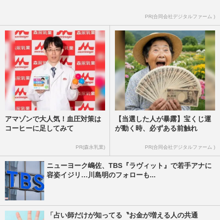
ンキング》千鳥やかまいたち、明石家さん
まらを抑えた1位は「性格…
PR(合同会社デジタルファーム )
週刊女性2026年2月3日号
2026/1/26
アマゾンで大人気！血圧対策は
【当選した人が暴露】宝くじ運
コーヒーに足してみて
が動く時、必ずある前触れ
PR(森永乳業)
PR(合同会社デジタルファーム )
ニューヨーク嶋佐、TBS『ラヴィット』で若手アナに
容姿イジリ…川島明のフォローも...
「占い師だけが知ってる〝お金が増える人の共通