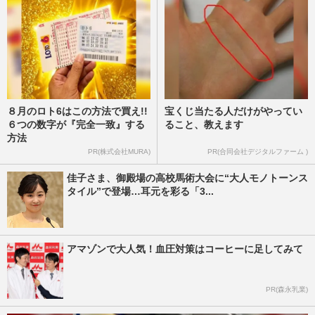
８月のロト6はこの方法で買え!!
宝くじ当たる人だけがやってい
６つの数字が『完全一致』する
ること、教えます
方法
PR(株式会社MURA)
PR(合同会社デジタルファーム )
佳子さま、御殿場の高校馬術大会に“大人モノトーンス
タイル”で登場…耳元を彩る「3...
アマゾンで大人気！血圧対策はコーヒーに足してみて
PR(森永乳業)