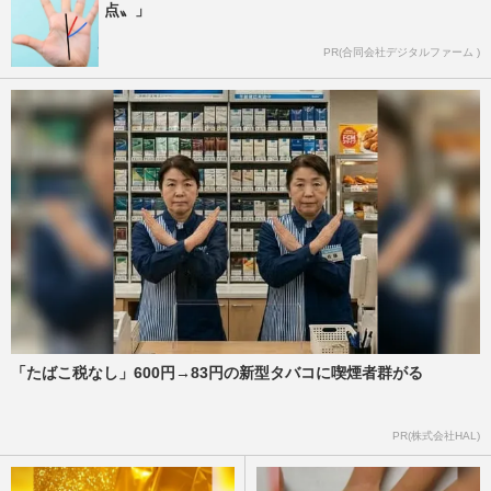
点〟」
PR(合同会社デジタルファーム )
「たばこ税なし」600円→83円の新型タバコに喫煙者群がる
PR(株式会社HAL)