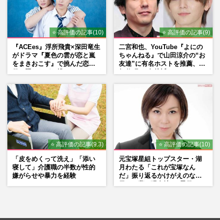
⭐ 高評価の記事(10)
⭐ 高評価の記事(9)
『ACEes』浮所飛貴×深田竜生
二宮和也、YouTube『よにの
がドラマ『夏色の雲が恋と嵐
ちゃんねる』で山田涼介の“お
をまきおこす』で挑んだ恋人
友達”に有名ホストを推薦、歌
役、照れながら挑んだキュン
舞伎町に“急接近”でファン
シーン秘話
「関わらないで！」
⭐ 高評価の記事(9.3)
⭐ 高評価の記事(10)
「皮をめくって洗え」「添い
元宝塚星組トップスター・湖
寝して」介護職の半数が性的
月わたる「これが宝塚なん
嫌がらせや暴力を経験
だ」振り返るかけがえのない
日々、夢の現在地と“男役”へ
の思い