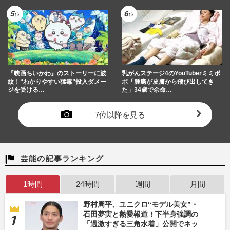
『映画ちいかわ』のストーリーに波
乳がんステージ4のYouTuberミミポ
紋！“わかりやすい猛毒”投入ダメー
ポ「腫瘍が皮膚から飛び出してき
ジを受ける…
た」34歳で余命…
7位以降を見る
芸能の記事ランキング
1時間
24時間
週間
月間
野村周平、ユニクロ“モデル美女”・
石田夢実と熱愛報道！下半身強調の
「過激すぎる三角水着」公開でネッ