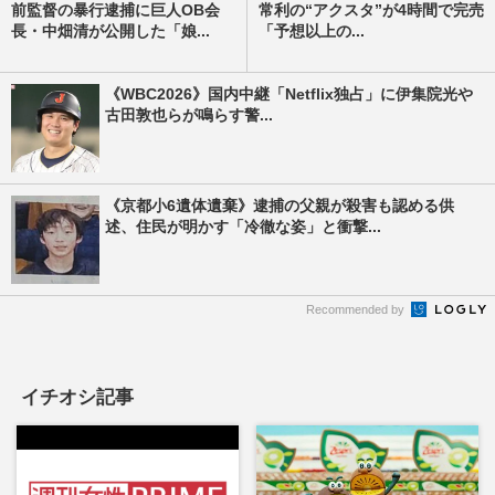
前監督の暴行逮捕に巨人OB会
常利の“アクスタ”が4時間で完売
長・中畑清が公開した「娘...
「予想以上の...
《WBC2026》国内中継「Netflix独占」に伊集院光や
古田敦也らが鳴らす警...
《京都小6遺体遺棄》逮捕の父親が殺害も認める供
述、住民が明かす「冷徹な姿」と衝撃...
Recommended by
イチオシ記事