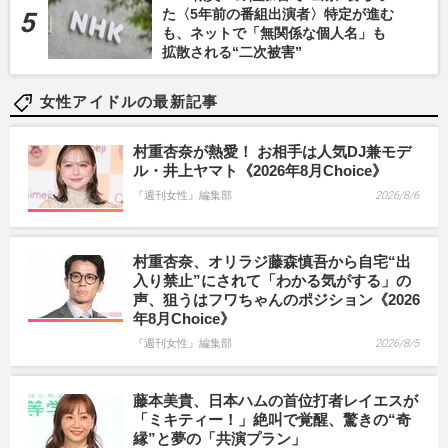
た〈5年前の番組出演者〉特定が進む
も、ネットで「無関係な個人名」も
拡散される“二次被害”
女性アイドルの最新記事
村重杏奈が熱愛！ お相手は人気DJ兼モデ
ル・井上ヤマト《2026年8月Choice》
『週刊女性』編集部
2026/8/6
村重杏奈、オリラジ藤森慎吾から自宅“出
入り禁止”にされて「わかる気がする」の
声、狙うはフワちゃんのポジション《2026
年8月Choice》
『週刊女性』編集部
2026/8/5
藤本美貴、日本ハムの首位打者レイエスが
「ミキティー！」絶叫で覚醒、驚きの“奇
縁”と夢の「共演プラン」