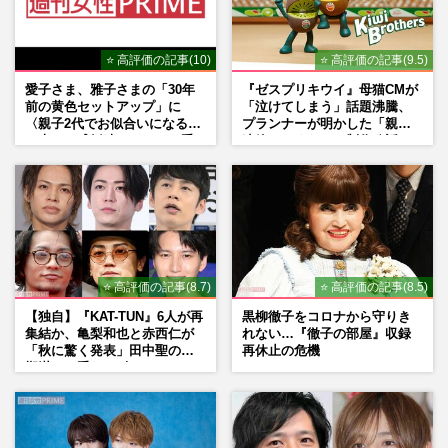
⭐ 高評価の記事(10)
⭐ 高評価の記事(9.5)
愛子さま、雅子さまの「30年
『ゼスプリキウイ』母猫CMが
前の黄色セットアップ」に
「泣けてしまう」話題沸騰、
〈親子2代でお似合いになる〉
プランナーが明かした「親に
の声、ご成婚時のドレスも手
連絡したくなる」制作秘話
がけた森英恵さんとの絆
⭐ 高評価の記事(8.7)
⭐ 高評価の記事(8.5)
【独自】『KAT-TUN』6人が再
黒柳徹子をコロナから守りき
集結か、亀梨和也と赤西仁が
れない…『徹子の部屋』収録
「秋に驚く発表」田中聖の刑
再休止の危機
期満了と重なる“匂わせ”では
ない理由