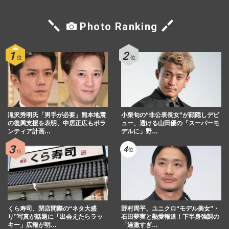
Photo Ranking
滝沢秀明氏「男手が必要」熊本地震
小栗旬の“非公表長女”が顔隠しデビ
の復興支援を表明、中居正広もボラ
ュー、透ける山田優の「スーパーモ
ンティア計画…
デルに」野…
くら寿司、閉店間際の“ネタ大盛
野村周平、ユニクロ“モデル美女”・
り”写真が話題に「出会えたらラッ
石田夢実と熱愛報道！下半身強調の
キー」広報が明…
「過激すぎ…