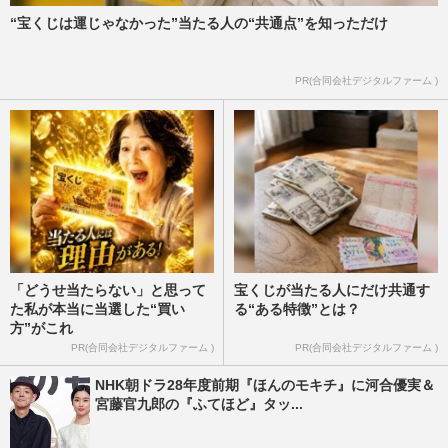
“宝くじは運じゃなかった”当たる人の“共通点”を知っただけ
PR(合同会社デジタルファーム )
「どうせ当たらない」と思って
宝くじが当たる人にだけ共通す
た私が本当に当選した“買い
る“ある特徴”とは？
方”がこれ
PR(合同会社デジタルファーム )
PR(合同会社デジタルファーム )
NHK朝ドラ28年度前期『ほんのモキチ』に河合優実＆
宮藤官九郎の『ふてほど』タッ...