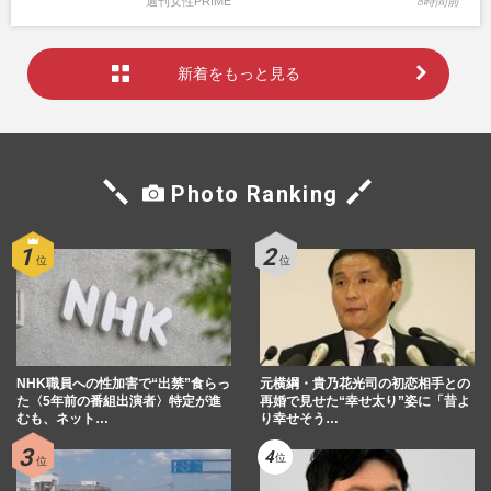
週刊女性PRIME
8時間前
新着をもっと見る
Photo Ranking
NHK職員への性加害で“出禁”食らっ
元横綱・貴乃花光司の初恋相手との
た〈5年前の番組出演者〉特定が進
再婚で見せた“幸せ太り”姿に「昔よ
むも、ネット…
り幸せそう…