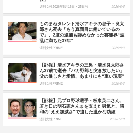
週刊女性2026年8月18日・25日号
2026/8/5
ものまねタレント清水アキラの息子・良太
郎さん死去「もう真面目に働いているの
で」、2度の逮捕も諦めなかった芸能界“波
乱に満ちた37年”
週刊女性PRIME
2026/8/3
【訃報】清水アキラの三男・清水良太郎さ
ん37歳で逝去「バカ野郎と突き放したい」
父の厳しさと愛情、あまりにも“重い現実”
週刊女性PRIME
2026/8/3
【訃報】元プロ野球選手・板東英二さん、
若き日の明石家さんまを支えた男気と、昭
和の“ええ加減さ”で遺した温かな功績
週刊女性PRIME
2026/7/28