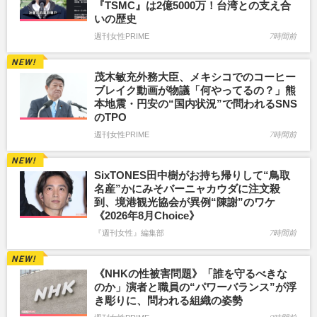
『TSMC』は2億5000万！台湾との支え合
いの歴史
週刊女性PRIME
7時間前
茂木敏充外務大臣、メキシコでのコーヒー
ブレイク動画が物議「何やってるの？」熊
本地震・円安の“国内状況”で問われるSNS
のTPO
週刊女性PRIME
7時間前
SixTONES田中樹がお持ち帰りして“鳥取
名産”かにみそバーニャカウダに注文殺
到、境港観光協会が異例“陳謝”のワケ
《2026年8月Choice》
『週刊女性』編集部
7時間前
《NHKの性被害問題》「誰を守るべきな
のか」演者と職員の“パワーバランス”が浮
き彫りに、問われる組織の姿勢