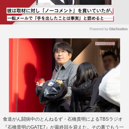
Powered by 
GliaStudios
M
u
t
e
食道がん闘病中のとんねるず・石橋貴明によるTBSラジオ
『石橋貴明のGATE7』が最終回を迎えた。その裏でもう一