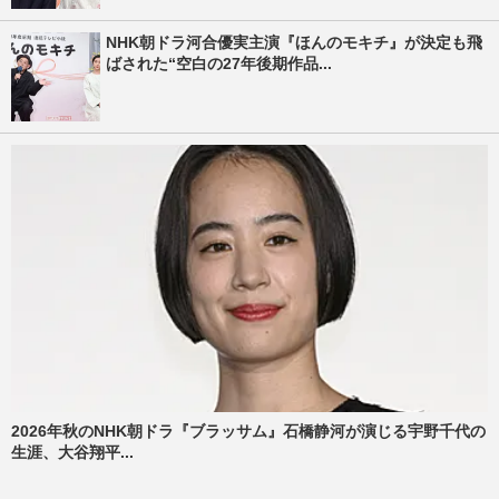
NHK朝ドラ河合優実主演『ほんのモキチ』が決定も飛
ばされた“空白の27年後期作品...
2026年秋のNHK朝ドラ『ブラッサム』石橋静河が演じる宇野千代の
生涯、大谷翔平...