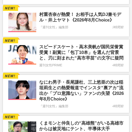
村重杏奈が熱愛！ お相手は人気DJ兼モデ
ル・井上ヤマト《2026年8月Choice》
『週刊女性』編集部
3時間前
スピードスケート・高木美帆が国民栄誉賞
受賞！副賞に「包丁10本」を選んだ背景
と、刃に刻まれた“高市早苗”の文字に疑問
週刊女性PRIME
4時間前
なにわ男子・長尾謙杜、三上悠亜の次は稲
垣莉生との熱愛報道でインスタ“裏アカ”流
出か「プロ意識ない」ファンの失望《2026
年8月Choice》
『週刊女性』編集部
4時間前
くまモンと仲良しの“高雄熊”がいる高雄市
からは被災地にテント、半導体大手