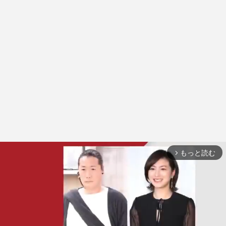
もっと読む
arrow_forward_ios