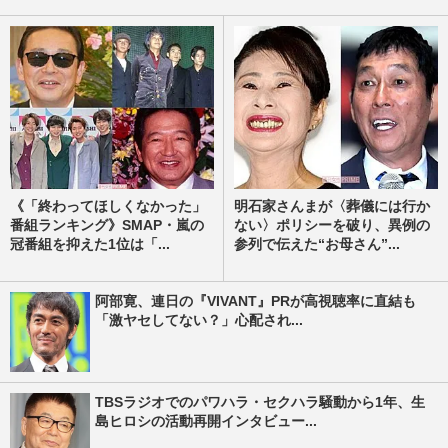
《「終わってほしくなかった」
明石家さんまが〈葬儀には行か
番組ランキング》SMAP・嵐の
ない〉ポリシーを破り、異例の
冠番組を抑えた1位は「...
参列で伝えた“お母さん”...
阿部寛、連日の『VIVANT』PRが高視聴率に直結も
「激ヤセしてない？」心配され...
TBSラジオでのパワハラ・セクハラ騒動から1年、生
島ヒロシの活動再開インタビュー...