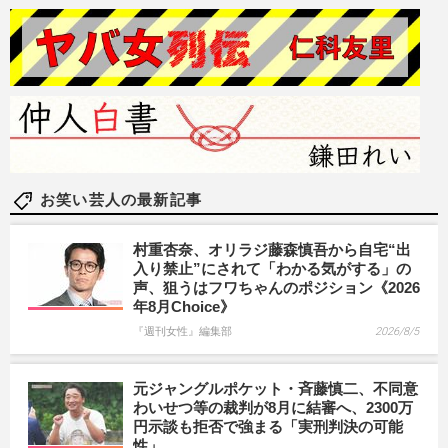
お笑い芸人の最新記事
村重杏奈、オリラジ藤森慎吾から自宅“出
入り禁止”にされて「わかる気がする」の
声、狙うはフワちゃんのポジション《2026
年8月Choice》
『週刊女性』編集部
2026/8/5
元ジャングルポケット・斉藤慎二、不同意
わいせつ等の裁判が8月に結審へ、2300万
円示談も拒否で強まる「実刑判決の可能
性」