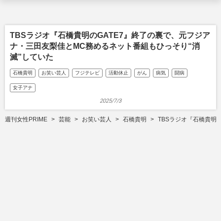
TBSラジオ『石橋貴明のGATE7』終了の裏で、元フジア
ナ・三田友梨佳とMC務めるネット番組もひっそり“消
滅”していた
石橋貴明
お笑い芸人
フジテレビ
活動休止
がん
病気
闘病
女子アナ
2025/7/3
週刊女性PRIME
芸能
お笑い芸人
石橋貴明
TBSラジオ『石橋貴明