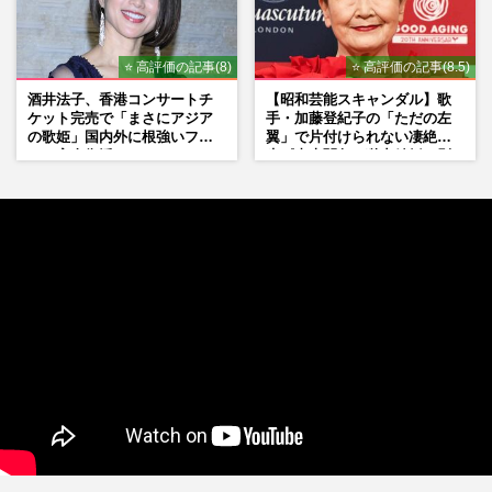
⭐ 高評価の記事(8)
⭐ 高評価の記事(8.5)
酒井法子、香港コンサートチ
【昭和芸能スキャンダル】歌
ケット完売で「まさにアジア
手・加藤登紀子の「ただの左
の歌姫」国内外に根強いファ
翼」で片付けられない凄絶半
ンで完全復活か
生《東大闘争、獄中結婚、別
荘で内ゲバ事件》