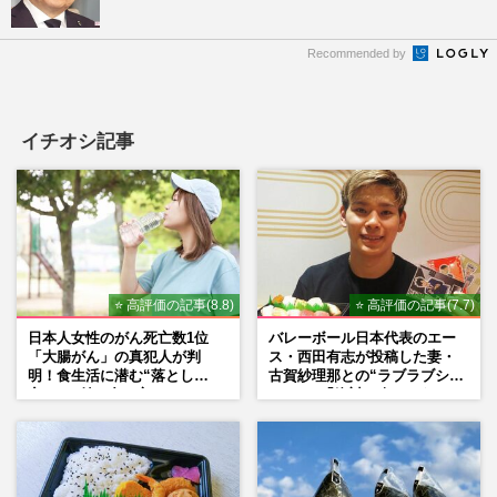
Recommended by
イチオシ記事
⭐ 高評価の記事(8.8)
⭐ 高評価の記事(7.7)
日本人女性のがん死亡数1位
バレーボール日本代表のエー
「大腸がん」の真犯人が判
ス・西田有志が投稿した妻・
明！食生活に潜む“落とし
古賀紗理那との“ラブラブショ
穴”との付き合い方
ット”に「絶対に今じゃない」
「空気読んで」ネット上で批
判殺到の理由