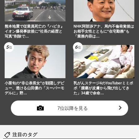
熊本地震で従業員死亡の『ハビタ』
NHK阿部渉アナ、局内不倫発覚後は
イオン爆発事故後に“社長の経歴と
お相手女性とともに“在宅勤務”も
写真”削除で…
「業務内容は…
小栗旬の“非公表長女”が顔隠しデビ
乳がんステージ4のYouTuberミミポ
ュー、透ける山田優の「スーパーモ
ポ「腫瘍が皮膚から飛び出してき
デルに」野…
た」34歳で余命…
7位以降を見る
注目のタグ