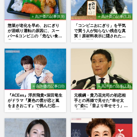
⭐ 高評価の記事(8.9)
⭐ 高評価の記事(8.3)
惣菜が老化を早め、おにぎり
「コンビニおにぎり」を平気
が居眠り運転の原因に、スー
で買う人が知らない残念な真
パー&コンビニの「危ない食
実！原材料表示に隠された添
品」
加物の正体
⭐ 高評価の記事(10)
⭐ 高評価の記事(7.6)
『ACEes』浮所飛貴×深田竜生
元横綱・貴乃花光司の初恋相
がドラマ『夏色の雲が恋と嵐
手との再婚で見せた“幸せ太
をまきおこす』で挑んだ恋人
り”姿に「昔より幸せそう」
役、照れながら挑んだキュン
「可愛くなった」とファンほ
シーン秘話
っこり