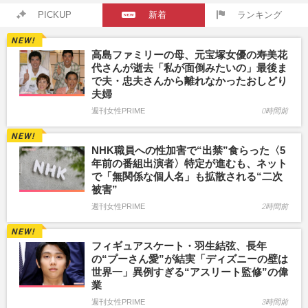
PICKUP
新着
ランキング
高島ファミリーの母、元宝塚女優の寿美花
代さんが逝去「私が面倒みたいの」最後ま
で夫・忠夫さんから離れなかったおしどり
夫婦
週刊女性PRIME
0時間前
NHK職員への性加害で“出禁”食らった〈5
年前の番組出演者〉特定が進むも、ネット
で「無関係な個人名」も拡散される“二次
被害”
週刊女性PRIME
2時間前
フィギュアスケート・羽生結弦、長年
の“プーさん愛”が結実「ディズニーの壁は
世界一」異例すぎる“アスリート監修”の偉
業
週刊女性PRIME
3時間前