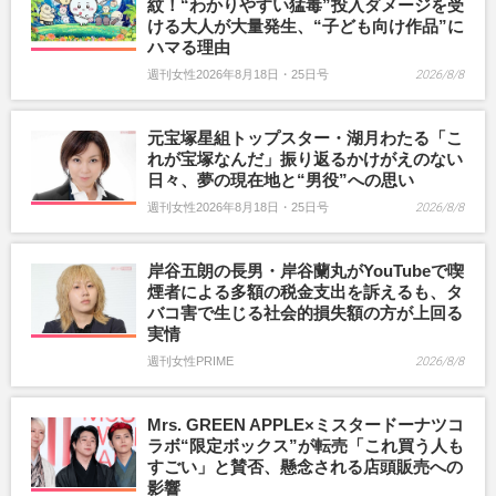
紋！“わかりやすい猛毒”投入ダメージを受
ける大人が大量発生、“子ども向け作品”に
ハマる理由
週刊女性2026年8月18日・25日号
2026/8/8
元宝塚星組トップスター・湖月わたる「こ
れが宝塚なんだ」振り返るかけがえのない
日々、夢の現在地と“男役”への思い
週刊女性2026年8月18日・25日号
2026/8/8
岸谷五朗の長男・岸谷蘭丸がYouTubeで喫
煙者による多額の税金支出を訴えるも、タ
バコ害で生じる社会的損失額の方が上回る
実情
週刊女性PRIME
2026/8/8
Mrs. GREEN APPLE×ミスタードーナツコ
ラボ“限定ボックス”が転売「これ買う人も
すごい」と賛否、懸念される店頭販売への
影響