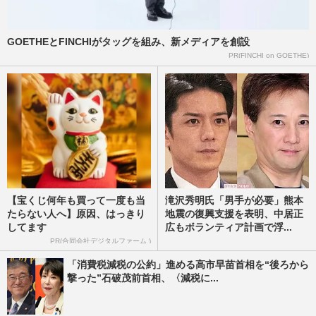
GOETHEとFINCHIがタッグを組み、新メディアを創設
PR(FINCHI on GOETHE)
【宝くじ何年も買って一度も当
滝沢秀明氏「男手が必要」熊本
たらない人へ】原因、はっきり
地震の復興支援を表明、中居正
してます
広もボランティア計画で浮...
PR(合同会社デジタルファーム )
「消費税減税の公約」進める高市早苗首相を“後ろから
撃った”石破茂前首相、〈減税に...