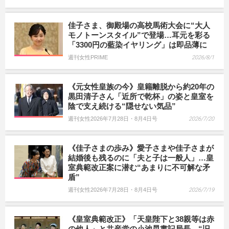
佳子さま、御殿場の高校馬術大会に“大人
モノトーンスタイル”で登場…耳元を彩る
「3300円の藍染イヤリング」は即品薄に
週刊女性PRIME
2026/8/1
《元女性皇族の今》皇籍離脱から約20年の
黒田清子さん「近所で乾杯」の姿と皇室を
陰で支え続ける“隠せない気品”
週刊女性2026年7月28日・8月4日号
2026/7/20
《佳子さまの歩み》愛子さまや佳子さまが
結婚後も残るのに「夫と子は一般人」…皇
室典範改正案に潜む“あまりに不可解な矛
盾”
週刊女性2026年7月28日・8月4日号
2026/7/19
《皇室典範改正》「天皇陛下と38親等は赤
の他人」と共産党の小池晃書記局長、“旧