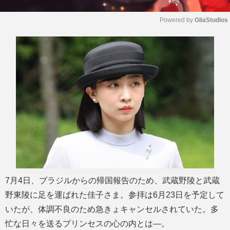
Powered by 
GliaStudios
M
u
t
e
7月4日、ブラジルからの帰国報告のため、武蔵野陵と武蔵
野東陵に足を運ばれた佳子さま。参拝は6月23日を予定して
いたが、体調不良のため急きょキャンセルされていた。多
忙な日々を送るプリンセスの心の内とは―。