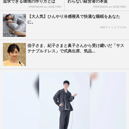
追求できる環境の作り方とは
わらない経営者の本質
PR(FINCHI on GOETHE)
PR(FINCHI on GOETHE)
【大人気】ひんやり冷感寝具で快適な睡眠をあなた
に。
PR(アイリスプラザ)
佳子さま、紀子さまと眞子さんから受け継いだ「サス
テナブルドレス」で式典出席、気品...