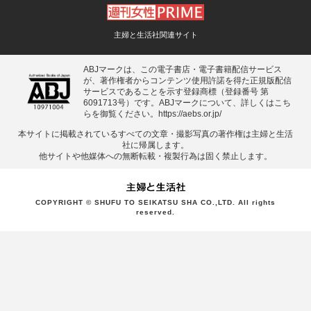
主婦と生活社関連サイト
ABJマークは、この電子書店・電子書籍配信サービス
が、著作権者からコンテンツ使用許諾を得た正規版配信
サービスであることを示す登録商標（登録番号 第
6091713号）です。ABJマークについて、詳しくはこち
らを御覧ください。
https://aebs.or.jp/
本サイトに掲載されているすべての⽂章・撮影写真の著作権は主婦と⽣活
社に帰属します。
他サイトや他媒体への無断転載・複製⾏為は固く禁⽌します。
COPYRIGHT © SHUFU TO SEIKATSU SHA CO.,LTD. All rights
reserved.