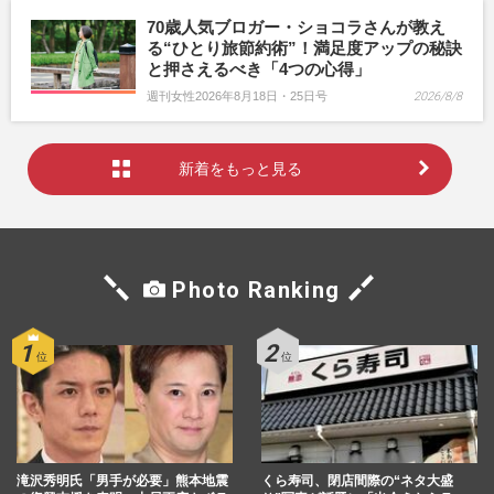
70歳人気ブロガー・ショコラさんが教え
る“ひとり旅節約術”！満足度アップの秘訣
と押さえるべき「4つの心得」
週刊女性2026年8月18日・25日号
2026/8/8
新着をもっと見る
Photo Ranking
滝沢秀明氏「男手が必要」熊本地震
くら寿司、閉店間際の“ネタ大盛