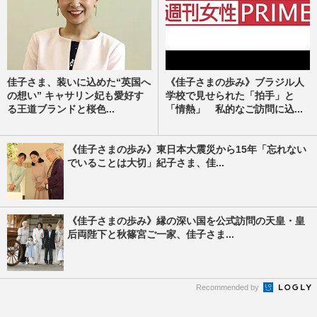
佳子さま、装いに込めた“英国へ
《佳子さまの歩み》ブラジル人
の想い” キャサリン妃も愛好す
学校で見せられた「拍手」と
る王道ブランドと桜色...
「情熱」 私的なご訪問に込...
《佳子さまの歩み》東日本大震災から15年「忘れない
でいることは大切」紀子さま、佳...
《佳子さまの歩み》縁の深い国を公式訪問の天皇・皇
后両陛下と秋篠宮ご一家、佳子さま...
Recommended by