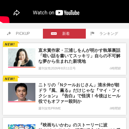
PICKUP
新着
ランキング
直木賞作家・三浦しをんが明かす執筆裏話
「暗い話を書いてスッキリ」自らの不可解
な夢から生まれた新境地
週刊女性2026年8月11日号
6時間前
ニトリの「Nクールおじさん」清水伸が朝
ドラ『風、薫る』だけじゃな『マイ・フィ
クション』『告白』で怪演！今後はヒール
役でもオファー殺到か
週刊女性PRIME
8時間前
『映画ちいかわ』のストーリーに波