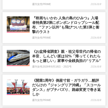
週刊女性PRIME
2026/8/8
『映画ちいかわ 人魚の島のひみつ』入場
者特典第2弾にボンボンドロップシール配
布、“ファン以外”も飛びついた第1弾と衝
撃のラスト
週刊女性PRIME
2026/8/8
《お盆帰省調査》親・祖父母世代の帰省の
本音、しんどい派は32%「帰ってくれたら
もっと嬉しい」家事や金銭負担の“リアル”
週刊女性2026年8月18日・25日号
2026/8/8
《開業1周年》倒産寸前・ガラガラ…酷評
だらけの『ジャングリア沖縄』「スコール
ダンス」がプチバズり、路線変更で巻き返
しか
週刊女性PRIME
2026/8/8