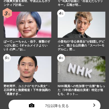
の復興支援を表明、中居正広もボラ
り”写真が話題に「出会えたらラッ
ンティア計画…
キー」広報が明…
ぱーてぃーちゃん・信子、衝撃のす
小栗旬の“非公表長女”が顔隠しデビ
っぴん姿に《ギャルメイクよりい
ュー、透ける山田優の「スーパーモ
い》の声…“お…
デルに」野…
野村周平、ユニクロ“モデル美女”・
NHK職員への性加害で“出禁”食らっ
石田夢実と熱愛報道！下半身強調の
た〈5年前の番組出演者〉特定が進
「過激すぎ…
むも、ネット…
7位以降を見る