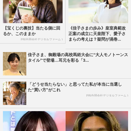
【宝くじの裏技】当たる側に回
《佳子さまの歩み》皇室典範改
るか、このままか
正案の成立に天皇陛下、愛子さ
まらの考えは？疑問が渦巻...
PR(合同会社デジタルファーム )
佳子さま、御殿場の高校馬術大会に“大人モノトーンス
タイル”で登場…耳元を彩る「3...
「どうせ当たらない」と思ってた私が本当に当選し
た“買い方”がこれ
PR(合同会社デジタルファーム )