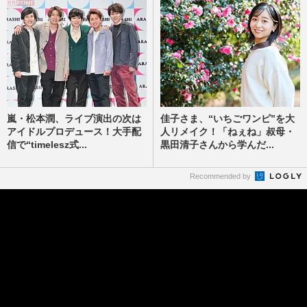
嵐・松本潤、ライブ演出の次は
佳子さま、“いちごワンピ”を大
アイドルプロデュース！大手配
人リメイク！「ねぇね」叔母・
信で“timelesz式...
黒田清子さんから学んだ...
Recommended by