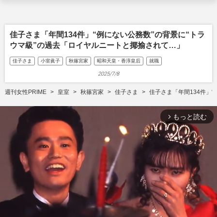
佳子さま「年間134件」“例にない公務数”の背景に“トラ
ウマ級”の過去「ロイヤルニートと揶揄されて…」
佳子さま
小室眞子
秋篠宮家
昭和天皇・香淳皇后
就職
2025/7/8
週刊女性PRIME
皇室
秋篠宮家
佳子さま
佳子さま「年間134件」
もっと読む
arrow_forward_ios