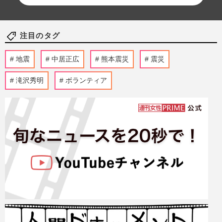
注目のタグ
地震
中居正広
熊本震災
震災
滝沢秀明
ボランティア