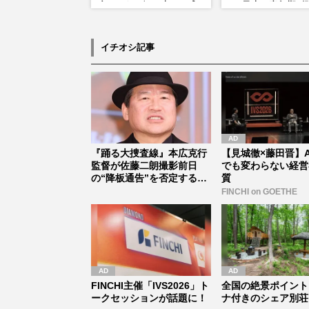
合いになる〉の声、ご成
る“乃木の青年期”
婚時のドレスも手がけた
そっくり説根強い
森英恵さんとの絆
Mr.Children桜井
ンドマン長男・櫻井
イチオシ記事
だった
『踊る大捜査線』本広克行
【見城徹×藤田晋】A
監督が佐藤二朗撮影前日
でも変わらない経営
の“降板通告”を否定する
質
も、埋まら...
FINCHI on GOETHE
FINCHI主催「IVS2026」ト
全国の絶景ポイント
ークセッションが話題に！
ナ付きのシェア別荘