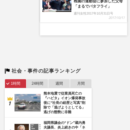
稚園の運動会に参加した父母
「まるでバタフライ」
週刊女性2017年10月31日号
2017/10/17
社会・事件の記事ランキング
1時間
24時間
週間
月間
熊本地震で従業員死亡の
『ハビタ』イオン爆発事故
後に“社長の経歴と写真”削
除で「逃げようとしてる」
逃げの態勢に非難
福岡県議会の“ドン”蔵内勇
夫議長、炎上続きの中「ネ