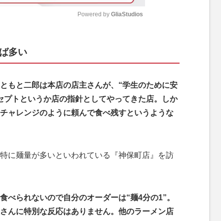
Powered by 
GliaStudios
M
れば多い
u
t
e
ともと二郎は本店の店主さんが、“学生のために安
セプトというか店の指針としてやってきた店。しか
チャレンジのように頼んで食べ残すというような
特に麺量が多いといわれている『神保町店』を訪
食べられないので自分のオーダーは“麺4分の1”。
さんに特別な反応はありません。他のラーメン店