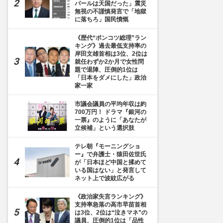
パールは天国だった」震災
無視の不謹慎発言で「地獄
に落ちろ」国民憤慨
《歴代“ポンコツ総理”ラン
キング》過去最低支持率の
岸田文雄首相は3位、2位は
就任わずか2か月で女性問
題で退陣、圧倒的1位は
「日本をダメにした」政治
家一家
市議会議員の平均年収は約
700万円！ ドラマ『銀河の
一票』のように「あなたが
立候補」という選択肢
テレ朝『モーニングショ
ー』で弁護士・猿田佐世氏
が「日本ほど中国と揉めて
いる国はない」と発言して
ネット上で波紋広がる
《政治家失言ランキング》
支持率急落の高市早苗首相
は3位、2位は“泣きマネ”の
議員、圧倒的1位は「品性