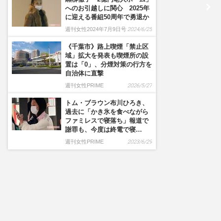
へのお引越しに関心 2025年
に迎える番組50周年で勇退か
週刊女性2024年7月9日号
2024/6/25
《千葉市》路上喫煙「禁止区
域」拡大を発表も喫煙所の設
置は「0」、分煙対策の行方を
自治体に直撃
週刊女性PRIME
2026/5/27
トム・ブラウン布川ひろき、
過去に「かき氷を食べながら
ファミレスで寝落ち」報道で
謝罪も、今度は終電で寝…
週刊女性PRIME
2023/6/29