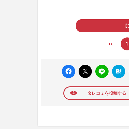
【
1
faceboo
X ポス
LINE
はてな
k いい
ト
ブック
ね
マーク
に追加
タレコミを投稿する