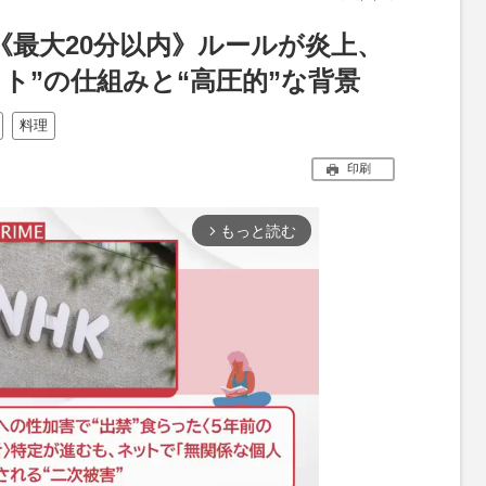
《最大20分以内》ルールが炎上、
ト”の仕組みと“高圧的”な背景
料理
印刷
もっと読む
arrow_forward_ios