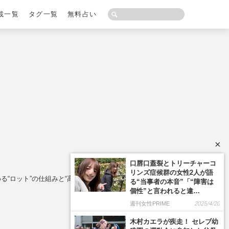
載一覧
タグ一覧
無料占い
×
口唇口蓋裂とトリーチャーコ
リンズ症候群の女性2人が語
“ロット”の仕組みと“高圧的”な背景
る“当事者の本音”「“障害は
個性”と言われると違…
週刊女性PRIME
2025/4/20
木村カエラが疾走！ セレブ幼