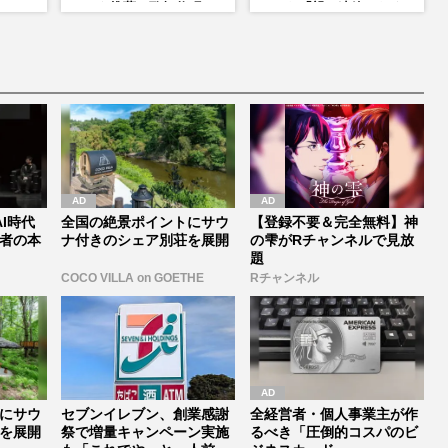
役は、
ストを推薦、歌舞伎町
かした「親に連絡したく
に“急接近”でファン「関
なる」制作秘話
和寿のバ
わらないで！」
海音
I時代
全国の絶景ポイントにサウ
【登録不要＆完全無料】神
者の本
ナ付きのシェア別荘を展開
の雫がRチャンネルで見放
題
COCO VILLA on GOETHE
Rチャンネル
にサウ
セブンイレブン、創業感謝
全経営者・個人事業主が作
を展開
祭で増量キャンペーン実施
るべき「圧倒的コスパのビ