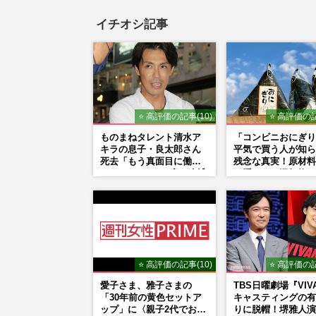
イチオシ記事
⭐ 高評価の記事(10)
⭐ 高評価の記
ものまねタレント清水ア
「コンビニおにぎり
キラの息子・良太郎さん
平気で買う人が知ら
死去「もう真面目に働い
残念な真実！原材料
ているので」、2度の逮捕
に隠された添加物の
も諦めなかった芸能界“波
乱に満ちた37年”
⭐ 高評価の記事(10)
⭐ 高評価の記
愛子さま、雅子さまの
TBS日曜劇場『VIV
「30年前の黄色セットア
キャスティングの有
ップ」に〈親子2代でお似
りに脱帽！堺雅人演