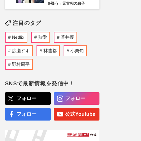
を疑う」元首相の息子
注目のタグ
Netflix
熱愛
蒼井優
広瀬すず
林遣都
小栗旬
野村周平
SNSで最新情報を発信中！
フォロー
フォロー
フォロー
公式Youtube