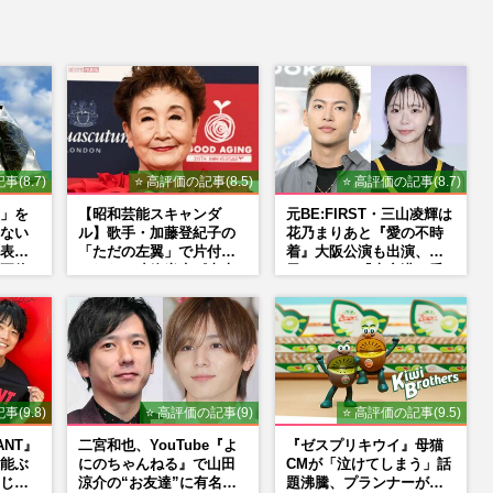
事(8.7)
⭐ 高評価の記事(8.5)
⭐ 高評価の記事(8.7)
」を
【昭和芸能スキャンダ
元BE:FIRST・三山凌輝は
ない
ル】歌手・加藤登紀子の
花乃まりあと『愛の不時
表示
「ただの左翼」で片付け
着』大阪公演も出演、趣
正体
られない凄絶半生《東大
里はドラマ『大空港』番
闘争、獄中結婚、別荘で
宣行脚に「メンタル強す
内ゲバ事件》
ぎ」の実情
事(9.8)
⭐ 高評価の記事(9)
⭐ 高評価の記事(9.5)
ANT』
二宮和也、YouTube『よ
『ゼスプリキウイ』母猫
能ぶ
にのちゃんねる』で山田
CMが「泣けてしまう」話
じ
涼介の“お友達”に有名ホ
題沸騰、プランナーが明