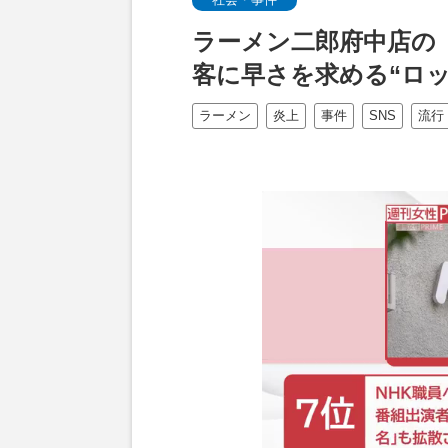
ラーメン二郎府中店の
客に早さを求める“ロッ
ラーメン
炎上
事件
SNS
流行