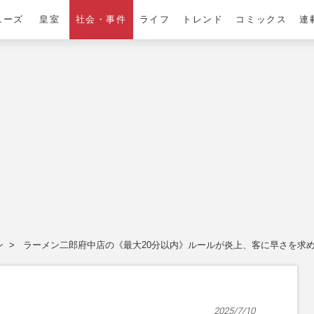
ニーズ
皇室
社会・事件
ライフ
トレンド
コミックス
連
ン
ラーメン二郎府中店の《最大20分以内》ルールが炎上、客に早さを求める
2025/7/10