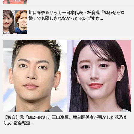
川口春奈＆サッカー日本代表・板倉滉「匂わせゼロ
婚」でも隠しきれなかったセレブすぎ...
【独自】元『BE:FIRST』三山凌輝、舞台関係者が明かした花乃ま
りあ“密会報道...