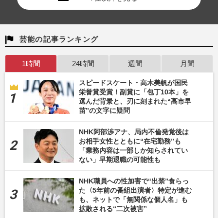
芸能の記事ランキング
1時間
24時間
週間
月間
スピードスケート・高木美帆が国民
栄誉賞受賞！副賞に「包丁10本」を
選んだ背景と、刃に刻まれた“高市早
苗”の文字に疑問
NHK阿部渉アナ、局内不倫発覚後は
お相手女性とともに“在宅勤務”も
「業務内容は一部しか知らされてい
ない」早期退職の可能性も
NHK職員への性加害で“出禁”食らっ
た〈5年前の番組出演者〉特定が進む
も、ネットで「無関係な個人名」も
拡散される“二次被害”