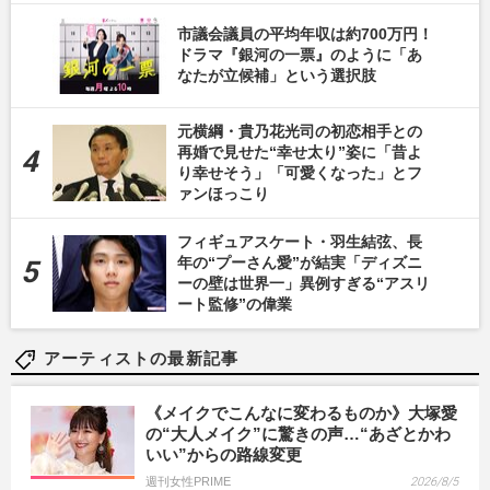
市議会議員の平均年収は約700万円！
ドラマ『銀河の一票』のように「あ
なたが立候補」という選択肢
元横綱・貴乃花光司の初恋相手との
再婚で見せた“幸せ太り”姿に「昔よ
り幸せそう」「可愛くなった」とフ
ァンほっこり
フィギュアスケート・羽生結弦、長
年の“プーさん愛”が結実「ディズニ
ーの壁は世界一」異例すぎる“アスリ
ート監修”の偉業
アーティストの最新記事
《メイクでこんなに変わるものか》大塚愛
の“大人メイク”に驚きの声…“あざとかわ
いい”からの路線変更
週刊女性PRIME
2026/8/5