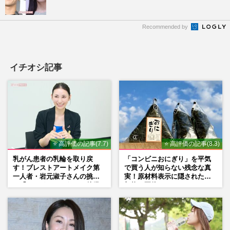
Recommended by
イチオシ記事
⭐ 高評価の記事(7.7)
⭐ 高評価の記事(8.3)
乳がん患者の乳輪を取り戻
「コンビニおにぎり」を平気
す！ブレストアートメイク第
で買う人が知らない残念な真
一人者・岩元淑子さんの挑戦
実！原材料表示に隠された添
と「ハードルしかない」啓発
加物の正体
の“壁”