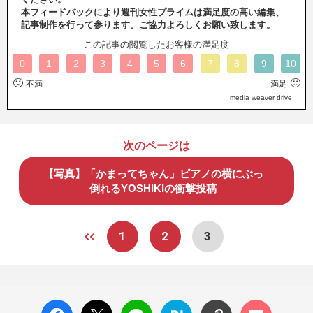
本フィードバックにより週刊女性プライムは満足度の高い編集、
記事制作を行って参ります。ご協力よろしくお願い致します。
この記事の閲覧したお客様の満足度
0
1
2
3
4
5
6
7
8
9
10
🙁
🙂
不満
満足
media weaver drive
次のページは
【写真】「かまってちゃん」ピアノの横にぶっ
倒れるYOSHIKIの衝撃投稿
1
2
3
facebo
X ポス
LINE
はてな
コメン