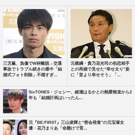
三笘薫、負傷でW杯離脱→交通
元横綱・貴乃花光司の初恋相手
事故でトラブル続きの最中「結
との再婚で見せた“幸せ太り”姿
婚式フォト削除」不穏すぎ...
に「昔より幸せそう」「...
SixTONES・ジェシー、綾瀬はるかとの熱愛報道から2
年も「結婚計画はいったん...
元『BE:FIRST』三山凌輝と“密会発覚”の元宝塚女
優・花乃まりあ「命懸けで育...