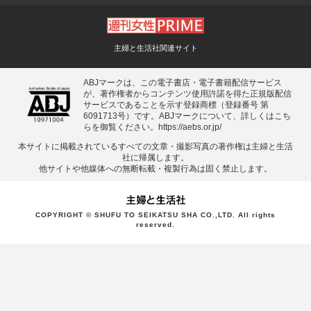
主婦と生活社関連サイト
ABJマークは、この電子書店・電子書籍配信サービス
が、著作権者からコンテンツ使用許諾を得た正規版配信
サービスであることを示す登録商標（登録番号 第
6091713号）です。ABJマークについて、詳しくはこち
らを御覧ください。
https://aebs.or.jp/
本サイトに掲載されているすべての⽂章・撮影写真の著作権は主婦と⽣活
社に帰属します。
他サイトや他媒体への無断転載・複製⾏為は固く禁⽌します。
COPYRIGHT © SHUFU TO SEIKATSU SHA CO.,LTD. All rights
reserved.