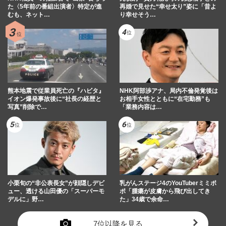
た〈5年前の番組出演者〉特定が進
再婚で見せた“幸せ太り”姿に「昔よ
むも、ネット…
り幸せそう…
熊本地震で従業員死亡の『ハビタ』
NHK阿部渉アナ、局内不倫発覚後は
イオン爆発事故後に“社長の経歴と
お相手女性とともに“在宅勤務”も
写真”削除で…
「業務内容は…
小栗旬の“非公表長女”が顔隠しデビ
乳がんステージ4のYouTuberミミポ
ュー、透ける山田優の「スーパーモ
ポ「腫瘍が皮膚から飛び出してき
デルに」野…
た」34歳で余命…
7位以降を見る