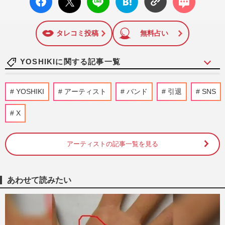
ok い
ト
ブック
ト
いね
マーク
に追加
タレコミ投稿
無料占い
YOSHIKIに関する記事一覧
ロサンゼルス・ドジャースの「ジャパニー
YOSHIKI
アーティスト
バンド
引退
SNS
ズヘリテージナイト」で提供された“日本
食風”スタジアムフードに…
X
週刊女性PRIME
2026/4/29
アーティストの記事一覧を見る
F1日本GPを揺らしたYOSHIKI流『君が
代』感動の声の一方でSNSでは“戸惑い”も
週刊女性PRIME
2026/3/31
あわせて読みたい
YOSHIKI、アニメ『ダンダダン』の“オマ
ージュ演出”に怒り投稿でも著作権主張は
「難しい」法律の境界線