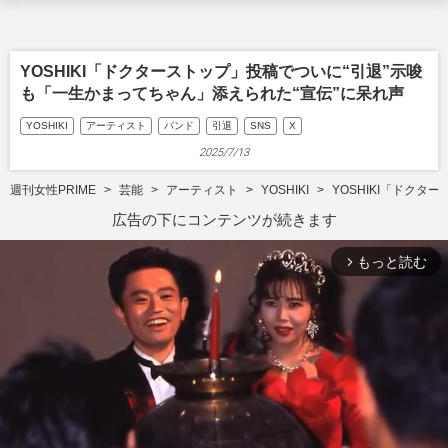
YOSHIKI「ドクターストップ」投稿でついに“引退”示唆
も「一生かまってちゃん」添えられた“宣伝”に呆れ声
YOSHIKI
アーティスト
バンド
引退
SNS
X
2025/7/13
週刊女性PRIME
芸能
アーティスト
YOSHIKI
YOSHIKI「ドク
広告の下にコンテンツが続きます
もっと読む
arrow_forward_ios