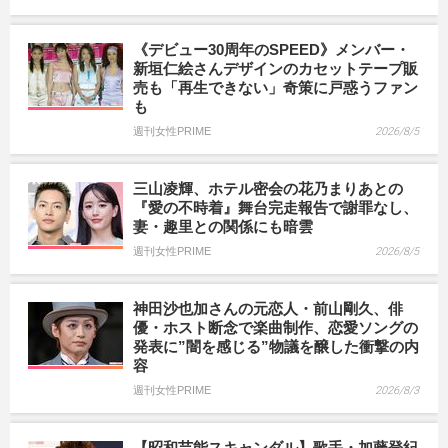
《デビュー30周年のSPEED》メンバー・
新垣仁絵さんデザインのカセットテープ販
売も「再生できない」奇策に戸惑うファン
も
週刊女性PRIME
2026/8/5
三山凌輝、ホテル密会の花乃まりあとの
『愛の不時着』舞台完走報告で謝罪なし、
妻・趣里との関係にも暗雲
週刊女性PRIME
2026/8/5
神田沙也加さんの元恋人・前山剛久、俳
優・ホスト断念で楽曲制作、恋愛ソングの
発表に”闇を感じる”物議を醸した衝撃の内
容
週刊女性PRIME
2026/8/3
【昭和芸能スキャンダル】歌手・加藤登紀