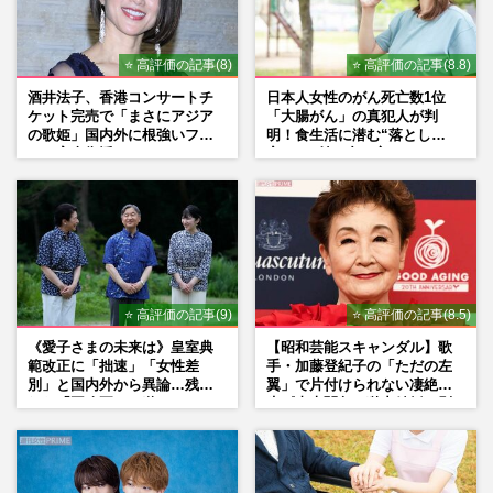
⭐ 高評価の記事(8)
⭐ 高評価の記事(8.8)
酒井法子、香港コンサートチ
日本人女性のがん死亡数1位
ケット完売で「まさにアジア
「大腸がん」の真犯人が判
の歌姫」国内外に根強いファ
明！食生活に潜む“落とし
ンで完全復活か
穴”との付き合い方
⭐ 高評価の記事(9)
⭐ 高評価の記事(8.5)
《愛子さまの未来は》皇室典
【昭和芸能スキャンダル】歌
範改正に「拙速」「女性差
手・加藤登紀子の「ただの左
別」と国内外から異論…残さ
翼」で片付けられない凄絶半
れた「再改正」の道
生《東大闘争、獄中結婚、別
荘で内ゲバ事件》