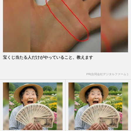
週刊女性2025年9月16日号
2025/9/2
YOSHIKIプロデュースの『XY』から元
NEWS手越祐也らメンバー大量脱退に「人
の人生を預かる自覚」欠如の指摘
週刊女性PRIME
2025/6/17
YOSHIKI、初の日本産ワインプロジェクト
宝くじ当たる人だけがやっていること、教えます
で披露した“農作業姿”に「畑仕事する格好
じゃない」ツッコミ殺到
PR(合同会社デジタルファーム )
週刊女性PRIME
2025/6/2