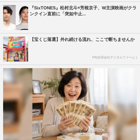
『SixTONES』松村北斗×芳根京子、W主演映画がクラ
ンクイン直前に「突如中止...
【宝くじ落選】外れ続ける流れ、ここで断ちませんか
PR(合同会社デジタルファーム )