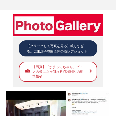
【クリックして写真を見る】眩しすぎ
る…広末涼子谷間全開の激レアショット
【写真】「かまってちゃん」ピア
ノの横にぶっ倒れるYOSHIKIの衝
撃投稿