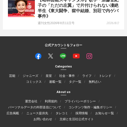
子の「ただの左翼」で片付けられない凄絶
半生《東大闘争、獄中結婚、別荘で内ゲバ
事件》
週刊女性2026年8月11日号
2026/8/2
公式アカウントをフォロー
Categories
芸能
ジャニーズ
皇室
社会・事件
ライフ
トレンド
コミックス
連載一覧
タグ一覧
無料占い
About us
運営会社
利用規約
プライバシーポリシー
パーソナルデータの外部送信について
コンテンツ制作・編集ポリシー
広告掲載
ニュース提供先
タレコミ
採用情報
お知らせ一覧
お問い合わせ
主婦と生活社公式サイト