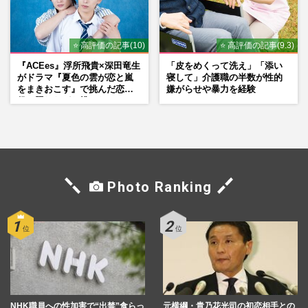
⭐ 高評価の記事(10)
⭐ 高評価の記事(9.3)
『ACEes』浮所飛貴×深田竜生
「皮をめくって洗え」「添い
がドラマ『夏色の雲が恋と嵐
寝して」介護職の半数が性的
をまきおこす』で挑んだ恋人
嫌がらせや暴力を経験
役、照れながら挑んだキュン
シーン秘話
Photo Ranking
NHK職員への性加害で“出禁”食らっ
元横綱・貴乃花光司の初恋相手との