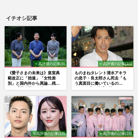
イチオシ記事
⭐ 高評価の記事(9)
⭐ 高評価の記事(10)
《愛子さまの未来は》皇室典
ものまねタレント清水アキラ
範改正に「拙速」「女性差
の息子・良太郎さん死去「も
別」と国内外から異論…残さ
う真面目に働いているの
れた「再改正」の道
で」、2度の逮捕も諦めなかっ
た芸能界“波乱に満ちた37年”
⭐ 高評価の記事(10)
⭐ 高評価の記事(10)