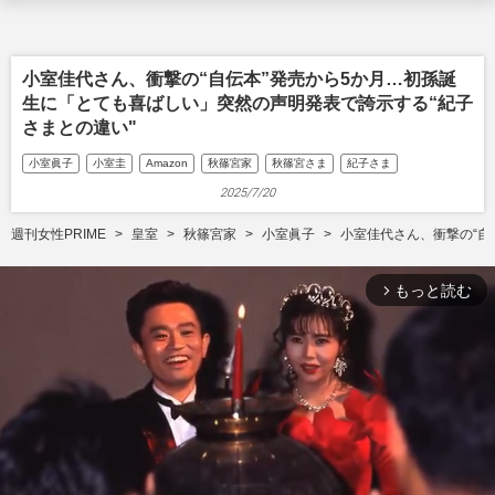
小室佳代さん、衝撃の“自伝本”発売から5か月…初孫誕
生に「とても喜ばしい」突然の声明発表で誇示する“紀子
さまとの違い"
小室眞子
小室圭
Amazon
秋篠宮家
秋篠宮さま
紀子さま
2025/7/20
週刊女性PRIME
皇室
秋篠宮家
小室眞子
小室佳代さん、衝撃の“自
もっと読む
arrow_forward_ios