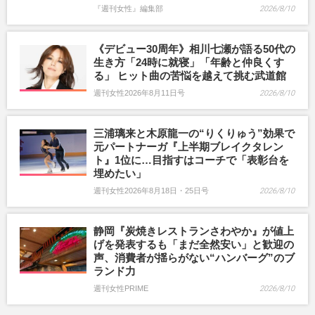
『週刊女性』編集部
2026/8/10
《デビュー30周年》相川七瀬が語る50代の
生き方「24時に就寝」「年齢と仲良くす
る」 ヒット曲の苦悩を越えて挑む武道館
週刊女性2026年8月11日号
2026/8/10
三浦璃来と木原龍一の“りくりゅう”効果で
元パートナーガ『上半期ブレイクタレン
ト』1位に…目指すはコーチで「表彰台を
埋めたい」
週刊女性2026年8月18日・25日号
2026/8/10
静岡『炭焼きレストランさわやか』が値上
げを発表するも「まだ全然安い」と歓迎の
声、消費者が揺らがない“ハンバーグ”のブ
ランド力
週刊女性PRIME
2026/8/10