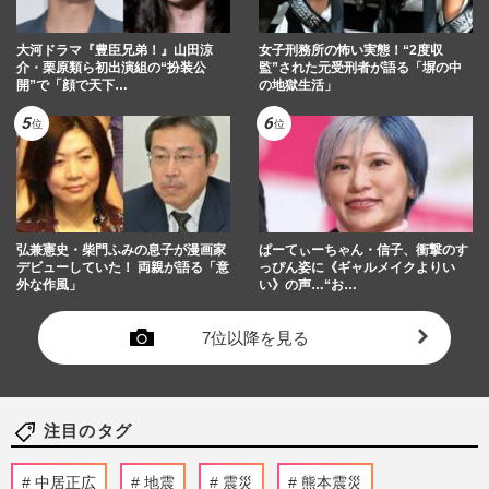
大河ドラマ『豊臣兄弟！』山田涼
女子刑務所の怖い実態！“2度収
介・栗原類ら初出演組の“扮装公
監”された元受刑者が語る「塀の中
開”で「顔で天下…
の地獄生活」
弘兼憲史・柴門ふみの息子が漫画家
ぱーてぃーちゃん・信子、衝撃のす
デビューしていた！ 両親が語る「意
っぴん姿に《ギャルメイクよりい
外な作風」
い》の声…“お…
7位以降を見る
注目のタグ
中居正広
地震
震災
熊本震災