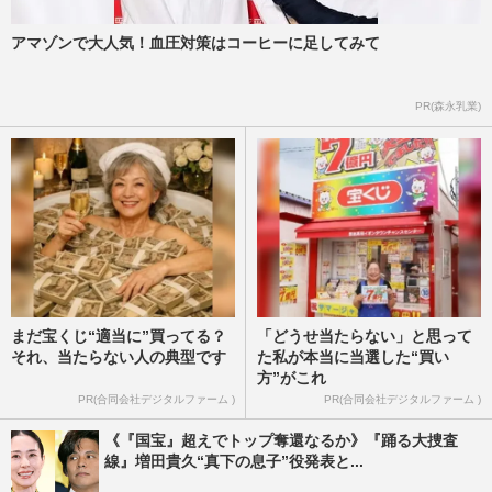
アマゾンで大人気！血圧対策はコーヒーに足してみて
PR(森永乳業)
まだ宝くじ“適当に”買ってる？
「どうせ当たらない」と思って
それ、当たらない人の典型です
た私が本当に当選した“買い
方”がこれ
PR(合同会社デジタルファーム )
PR(合同会社デジタルファーム )
《『国宝』超えでトップ奪還なるか》『踊る大捜査
線』増田貴久“真下の息子”役発表と...