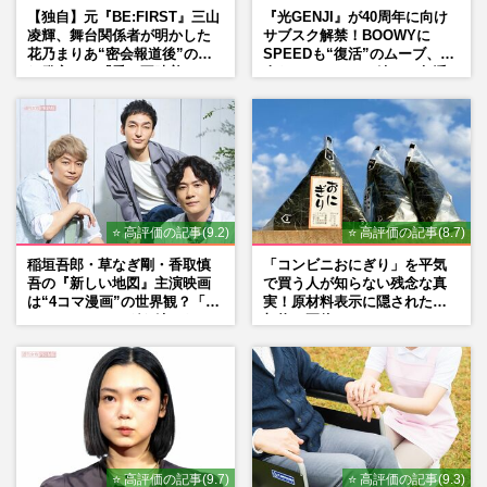
【独自】元『BE:FIRST』三山
『光GENJI』が40周年に向け
凌輝、舞台関係者が明かした
サブスク解禁！BOOWYに
花乃まりあ“密会報道後”の呆
SPEEDも“復活”のムーブ、本
れ発言と、『愛の不時着』の
人たちのコメント続々で急浮
劇場が答えた共演舞台の行方
上する“再結成”の道
⭐ 高評価の記事(9.2)
⭐ 高評価の記事(8.7)
稲垣吾郎・草なぎ剛・香取慎
「コンビニおにぎり」を平気
吾の『新しい地図』主演映画
で買う人が知らない残念な真
は“4コマ漫画”の世界観？「フ
実！原材料表示に隠された添
ァンミーティングを続けた
加物の正体
い」10周年にかける意気込み
も
⭐ 高評価の記事(9.7)
⭐ 高評価の記事(9.3)