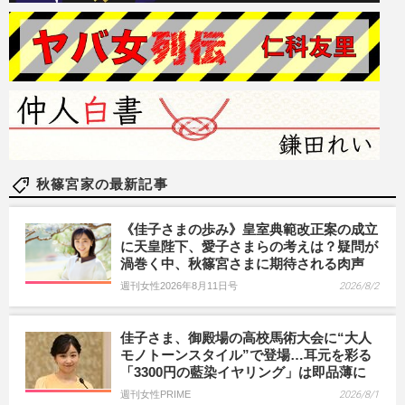
秋篠宮家の最新記事
《佳子さまの歩み》皇室典範改正案の成立
に天皇陛下、愛子さまらの考えは？疑問が
渦巻く中、秋篠宮さまに期待される肉声
週刊女性2026年8月11日号
2026/8/2
佳子さま、御殿場の高校馬術大会に“大人
モノトーンスタイル”で登場…耳元を彩る
「3300円の藍染イヤリング」は即品薄に
週刊女性PRIME
2026/8/1