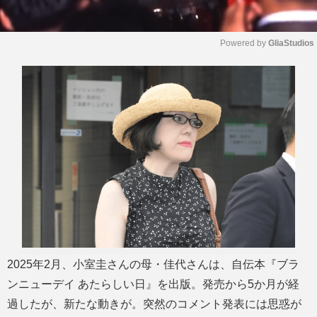
Powered by 
GliaStudios
M
u
t
e
2025年2月、小室圭さんの母・佳代さんは、自伝本『ブラ
ンニューデイ あたらしい日』を出版。発売から5か月が経
過したが、新たな動きが。突然のコメント発表には思惑が