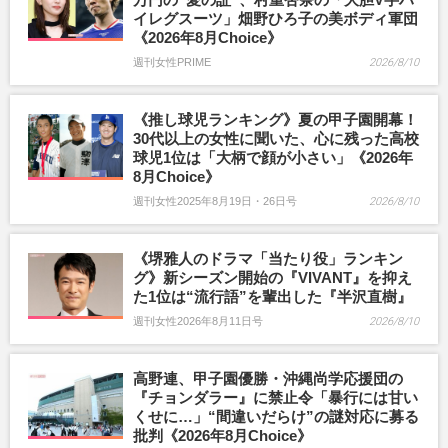
イレグスーツ」畑野ひろ子の美ボディ軍団
《2026年8月Choice》
週刊女性PRIME
2026/8/10
《推し球児ランキング》夏の甲子園開幕！
30代以上の女性に聞いた、心に残った高校
球児1位は「大柄で顔が小さい」《2026年
8月Choice》
週刊女性2025年8月19日・26日号
2026/8/10
《堺雅人のドラマ「当たり役」ランキン
グ》新シーズン開始の『VIVANT』を抑え
た1位は“流行語”を輩出した『半沢直樹』
週刊女性2026年8月11日号
2026/8/10
高野連、甲子園優勝・沖縄尚学応援団の
『チョンダラー』に禁止令「暴行には甘い
くせに…」“間違いだらけ”の謎対応に募る
批判《2026年8月Choice》