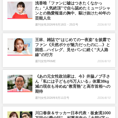
浅香唯「ファンに嘘はつきたくなかっ
た」“人気絶頂”で自ら認めたミュージシャ
ンとの熱愛報道の胸中、駆け抜けた40年の
芸能人生
週刊女性2026年8月18日・25日号
2026/8/10
王林、雑誌で“はじめての一夜姿”を披露で
ファン《天然ボケが魅力だったのに…》と
困惑…ハイレグ、見せパンに続く“大人路
線”の行方
週刊女性PRIME
2026/8/10
《あの元女性政治家は、今》井脇ノブ子さ
ん「私には子どもが5万人いる」体重38kg
減の現在も冷めぬ“教育熱”と高市首相への
期待
週刊女性2026年8月11日号
2026/8/10
川口春奈＆サッカー日本代表・板倉滉1000
万円の“愛の証”、村重杏奈の「大胆V字ハ