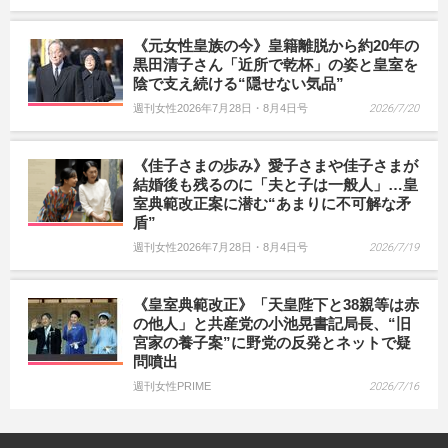
《元女性皇族の今》皇籍離脱から約20年の
黒田清子さん「近所で乾杯」の姿と皇室を
陰で支え続ける“隠せない気品”
週刊女性2026年7月28日・8月4日号
2026/7/20
《佳子さまの歩み》愛子さまや佳子さまが
結婚後も残るのに「夫と子は一般人」…皇
室典範改正案に潜む“あまりに不可解な矛
盾”
週刊女性2026年7月28日・8月4日号
2026/7/19
《皇室典範改正》「天皇陛下と38親等は赤
の他人」と共産党の小池晃書記局長、“旧
宮家の養子案”に野党の反発とネットで疑
問噴出
週刊女性PRIME
2026/7/16