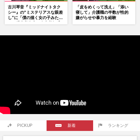
古川琴音『ミッドナイトタク
「皮をめくって洗え」「添い
シー』の“ミステリアスな眼差
寝して」介護職の半数が性的
し”に「僕の描く女の子みた
嫌がらせや暴力を経験
い」現代美術家・奈良美智氏
もSNSで“公認”
PICKUP
新着
ランキング