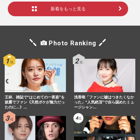
新着をもっと見る
Photo Ranking
王林、雑誌で“はじめての一夜姿”を
浅香唯「ファンに嘘はつきたくなか
披露でファン《天然ボケが魅力だっ
った」“人気絶頂”で自ら認めたミュ
たのに…》…
ージシャン…