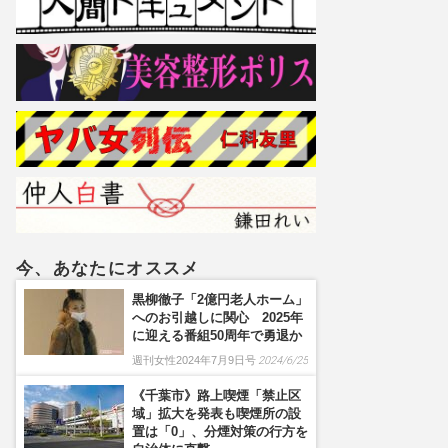
今、あなたにオススメ
黒柳徹子「2億円老人ホーム」
へのお引越しに関心 2025年
に迎える番組50周年で勇退か
週刊女性2024年7月9日号
2024/6/25
《千葉市》路上喫煙「禁止区
域」拡大を発表も喫煙所の設
置は「0」、分煙対策の行方を