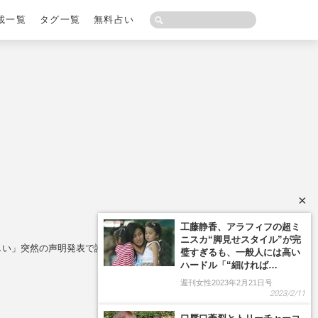
載一覧
タグ一覧
無料占い
×
工藤静香、アラフィフの超ミ
ニスカ“脚見せスタイル”が完
しい」突然の声明発表で誇示する“紀子さまとの違い"
璧すぎるも、一般人には高い
ハードル「“細ければ…
週刊女性2023年2月21日号
2023/2/11