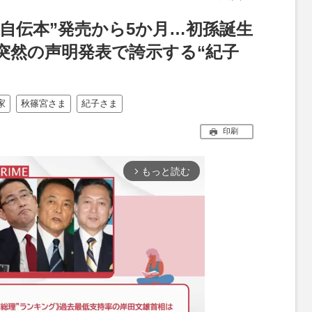
自伝本”発売から5か月…初孫誕生
突然の声明発表で誇示する“紀子
家
秋篠宮さま
紀子さま
印刷
もっと読む
arrow_forward_ios