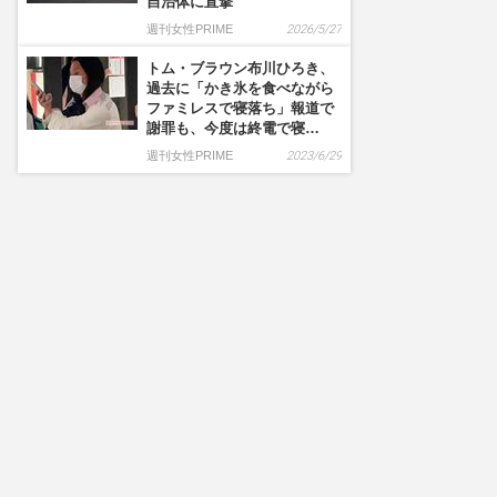
自治体に直撃
週刊女性PRIME
2026/5/27
トム・ブラウン布川ひろき、
過去に「かき氷を食べながら
ファミレスで寝落ち」報道で
謝罪も、今度は終電で寝…
週刊女性PRIME
2023/6/29