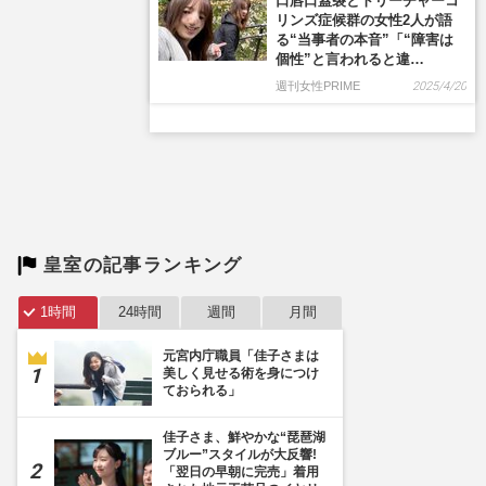
口唇口蓋裂とトリーチャーコ
リンズ症候群の女性2人が語
る“当事者の本音”「“障害は
個性”と言われると違…
週刊女性PRIME
2025/4/20
皇室の記事ランキング
1時間
24時間
週間
月間
元宮内庁職員「佳子さまは
美しく見せる術を身につけ
ておられる」
佳子さま、鮮やかな“琵琶湖
ブルー”スタイルが大反響!
「翌日の早朝に完売」着用