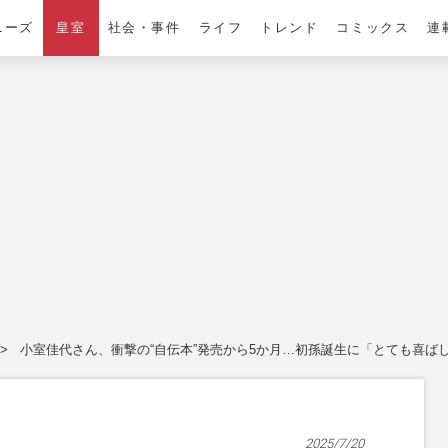
ニーズ
皇室
社会・事件
ライフ
トレンド
コミックス
連
小室佳代さん、衝撃の“自伝本”発売から5か月…初孫誕生に「とても喜ば
2025/7/20