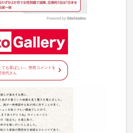
Powered by 
GliaStudios
M
u
t
e
とても喜ばしい」突然コメントを
室佳代さん