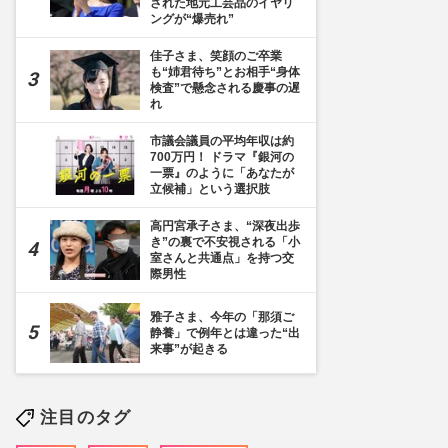
された地元工芸品のイヤリ
ングが“爆売れ”
佳子さま、笑顔のご卒業
も“姉君待ち”とお相手“身体
検査”で懸念される慶事の遅
れ
市議会議員の平均年収は約
700万円！ ドラマ『銀河の
一票』のように「あなたが
立候補」という選択肢
高円宮承子さま、“深夜出歩
き”の裏で不安視される「小
室さんと共通点」を持つ交
際男性
雅子さま、今年の「那須ご
静養」で例年とは違った“出
来事”が起きる
注目のタグ