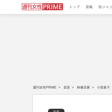
トップ
芸能
旧ジャ
週刊女性PRIME
皇室
秋篠宮家
小室眞子
皇室