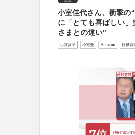
小室佳代さん、衝撃の“
に「とても喜ばしい」
さまとの違い"
小室眞子
小室圭
Amazon
秋篠宮