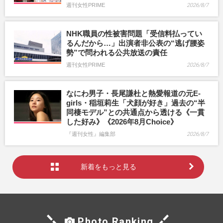
週刊女性PRIME
2026/8/7
NHK職員の性被害問題「受信料払ってい
るんだから…」出演者非公表の“逃げ腰姿
勢”で問われる公共放送の責任
週刊女性PRIME
2026/8/7
なにわ男子・長尾謙杜と熱愛報道の元E-
girls・稲垣莉生「犬顔が好き」過去の“半
同棲モデル”との共通点から透ける《一貫
した好み》《2026年8月Choice》
『週刊女性』編集部
2026/8/7
新着をもっと見る
Photo Ranking