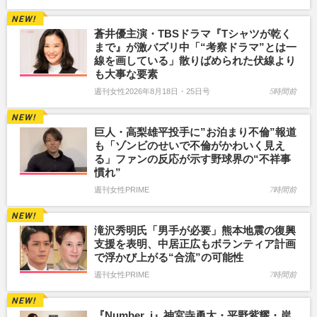
蒼井優主演・TBSドラマ『Tシャツが乾く
まで』が激バズリ中「“考察ドラマ”とは一
線を画している」散りばめられた伏線より
も大事な要素
週刊女性2026年8月18日・25日号
5時間前
巨人・高梨雄平投手に”お泊まり不倫”報道
も「ゾンビのせいで不倫がかわいく見え
る」ファンの反応が示す野球界の“不祥事
慣れ”
週刊女性PRIME
7時間前
滝沢秀明氏「男手が必要」熊本地震の復興
支援を表明、中居正広もボランティア計画
で浮かび上がる“合流”の可能性
週刊女性PRIME
7時間前
『Number_i』神宮寺勇太・平野紫耀・岸