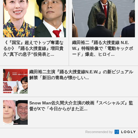
《『国宝』超えでトップ奪還な
織田裕二『踊る大捜査線 N.E.
るか》『踊る大捜査線』増田貴
W.』特報映像で「電動キックボ
久“真下の息子”役発表と...
ード」爆走、ヒロイ...
織田裕二主演『踊る大捜査線N.E.W.』の新ビジュアル
解禁「新旧の青島が懐かしい...
Snow Man佐久間大介主演の映画『スペシャルズ』監
督がXで「今日からがまた正...
Recommended by