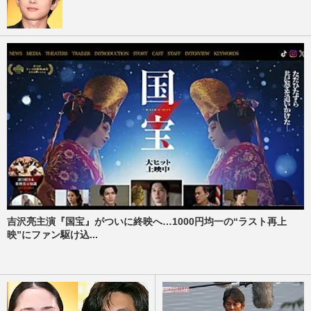
吉沢亮主演『国宝』がついに終映へ…1000円均一の“ラスト再上
映”にファン駆け込...