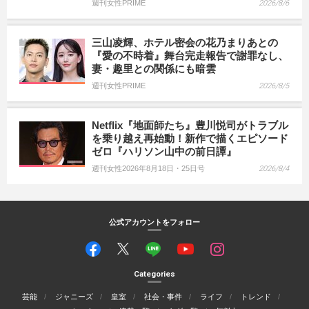
週刊女性PRIME
2026/8/6
三山凌輝、ホテル密会の花乃まりあとの
『愛の不時着』舞台完走報告で謝罪なし、
妻・趣里との関係にも暗雲
週刊女性PRIME
2026/8/5
Netflix『地面師たち』豊川悦司がトラブル
を乗り越え再始動！新作で描くエピソード
ゼロ『ハリソン山中の前日譚』
週刊女性2026年8月18日・25日号
2026/8/4
公式アカウントをフォロー
Categories
芸能
ジャニーズ
皇室
社会・事件
ライフ
トレンド