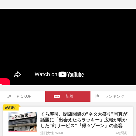
PICKUP
新着
ランキング
くら寿司、閉店間際の“ネタ大盛り”写真が
話題に「出会えたらラッキー」広報が明か
した“幻サービス”『得々ゾーン』の全容
週刊女性PRIME
4時間前