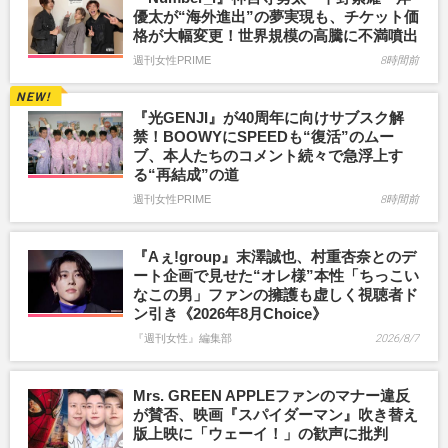
優太が“海外進出”の夢実現も、チケット価
格が大幅変更！世界規模の高騰に不満噴出
週刊女性PRIME
8時間前
『光GENJI』が40周年に向けサブスク解
禁！BOOWYにSPEEDも“復活”のムー
ブ、本人たちのコメント続々で急浮上す
る“再結成”の道
週刊女性PRIME
8時間前
『Aぇ!group』末澤誠也、村重杏奈とのデ
ート企画で見せた“オレ様”本性「ちっこい
なこの男」ファンの擁護も虚しく視聴者ド
ン引き《2026年8月Choice》
『週刊女性』編集部
2026/8/7
Mrs. GREEN APPLEファンのマナー違反
が賛否、映画『スパイダーマン』吹き替え
版上映に「ウェーイ！」の歓声に批判