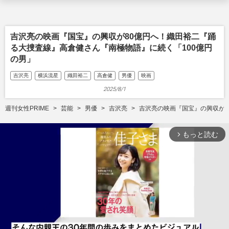
吉沢亮の映画『国宝』の興収が80億円へ！織田裕二『踊
る大捜査線』高倉健さん『南極物語』に続く「100億円
の男」
吉沢亮
横浜流星
織田裕二
高倉健
男優
映画
2025/8/1
週刊女性PRIME
芸能
男優
吉沢亮
吉沢亮の映画『国宝』の興収が8
もっと読む
arrow_forward_ios