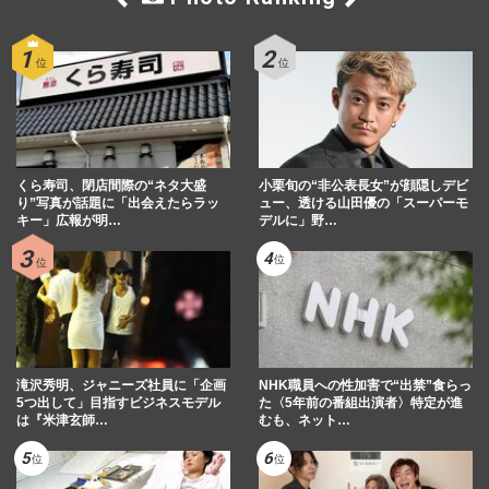
くら寿司、閉店間際の“ネタ大盛
小栗旬の“非公表長女”が顔隠しデビ
り”写真が話題に「出会えたらラッ
ュー、透ける山田優の「スーパーモ
キー」広報が明…
デルに」野…
滝沢秀明、ジャニーズ社員に「企画
NHK職員への性加害で“出禁”食らっ
5つ出して」目指すビジネスモデル
た〈5年前の番組出演者〉特定が進
は『米津玄師…
むも、ネット…