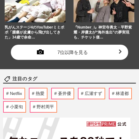
乳がんステージ4のYouTuberミミポ
『Number_i』神宮寺勇太・平野紫
ポ「腫瘍が皮膚から飛び出してき
耀・岸優太が“海外進出”の夢実現
た」34歳で余命…
も、チケット価…
7位以降を見る
注目のタグ
Netflix
熱愛
蒼井優
広瀬すず
林遣都
小栗旬
野村周平