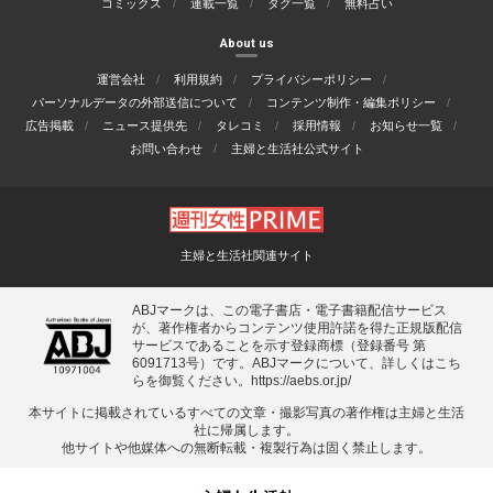
コミックス
連載一覧
タグ一覧
無料占い
About us
運営会社
利用規約
プライバシーポリシー
パーソナルデータの外部送信について
コンテンツ制作・編集ポリシー
広告掲載
ニュース提供先
タレコミ
採用情報
お知らせ一覧
お問い合わせ
主婦と生活社公式サイト
主婦と生活社関連サイト
ABJマークは、この電子書店・電子書籍配信サービス
が、著作権者からコンテンツ使用許諾を得た正規版配信
サービスであることを示す登録商標（登録番号 第
6091713号）です。ABJマークについて、詳しくはこち
らを御覧ください。
https://aebs.or.jp/
本サイトに掲載されているすべての⽂章・撮影写真の著作権は主婦と⽣活
社に帰属します。
他サイトや他媒体への無断転載・複製⾏為は固く禁⽌します。