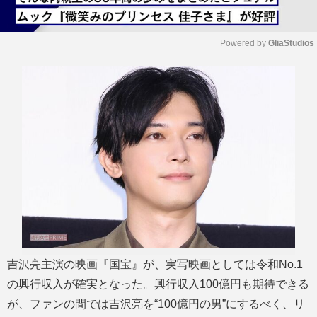
Powered by 
GliaStudios
M
u
t
e
吉沢亮主演の映画『国宝』が、実写映画としては令和No.1
の興行収入が確実となった。興行収入100億円も期待できる
が、ファンの間では吉沢亮を“100億円の男”にするべく、リ