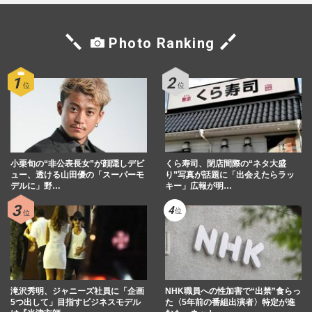
Photo Ranking
小栗旬の“非公表長女”が顔隠しデビ
くら寿司、閉店間際の“ネタ大盛
ュー、透ける山田優の「スーパーモ
り”写真が話題に「出会えたらラッ
デルに」野…
キー」広報が明…
滝沢秀明、ジャニーズ社員に「企画
NHK職員への性加害で“出禁”食らっ
5つ出して」目指すビジネスモデル
た〈5年前の番組出演者〉特定が進