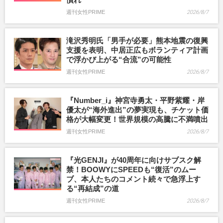
週刊女性PRIME
2026/8/7
滝沢秀明氏「男手が必要」熊本地震の復興
支援を表明、中居正広もボランティア計画
で浮かび上がる“合流”の可能性
週刊女性PRIME
2026/8/7
『Number_i』神宮寺勇太・平野紫耀・岸
優太が“海外進出”の夢実現も、チケット価
格が大幅変更！世界規模の高騰に不満噴出
週刊女性PRIME
2026/8/7
『光GENJI』が40周年に向けサブスク解
禁！BOOWYにSPEEDも“復活”のムー
ブ、本人たちのコメント続々で急浮上す
る“再結成”の道
週刊女性PRIME
2026/8/7