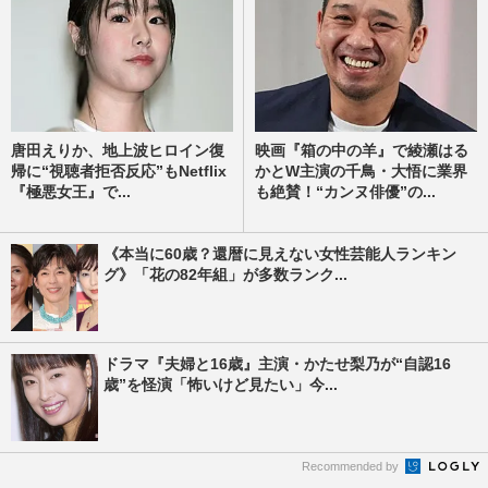
唐田えりか、地上波ヒロイン復
映画『箱の中の羊』で綾瀬はる
帰に“視聴者拒否反応”もNetflix
かとW主演の千鳥・大悟に業界
『極悪女王』で...
も絶賛！“カンヌ俳優”の...
《本当に60歳？還暦に見えない女性芸能人ランキン
グ》「花の82年組」が多数ランク...
ドラマ『夫婦と16歳』主演・かたせ梨乃が“自認16
歳”を怪演「怖いけど見たい」今...
Recommended by