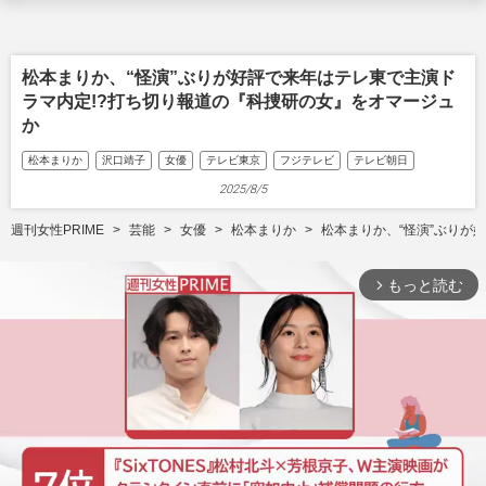
松本まりか、“怪演”ぶりが好評で来年はテレ東で主演ド
ラマ内定!?打ち切り報道の『科捜研の女』をオマージュ
か
松本まりか
沢口靖子
女優
テレビ東京
フジテレビ
テレビ朝日
2025/8/5
週刊女性PRIME
芸能
女優
松本まりか
松本まりか、“怪演”ぶりが
もっと読む
arrow_forward_ios