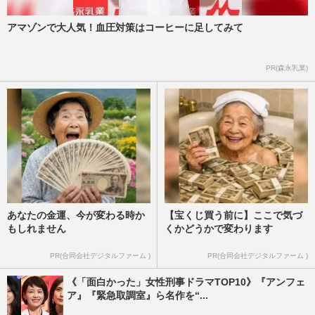
アマゾンで大人気！血圧対策はコーヒーに足してみて
PR(森永乳業)
あなたの金運、今が変わる時か
【宝くじ買う前に】ここで気づ
もしれません
くかどうかで変わります
PR(合同会社デジタルファーム )
PR(合同会社デジタルファーム )
《「面白かった」女性刑事ドラマTOP10》『アンフェ
ア』『緊急取調室』ら名作を“...