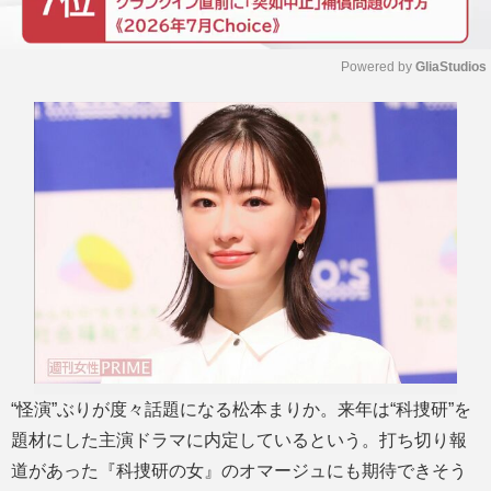
Powered by 
GliaStudios
M
u
t
e
“怪演”ぶりが度々話題になる松本まりか。来年は“科捜研”を
題材にした主演ドラマに内定しているという。打ち切り報
道があった『科捜研の女』のオマージュにも期待できそう