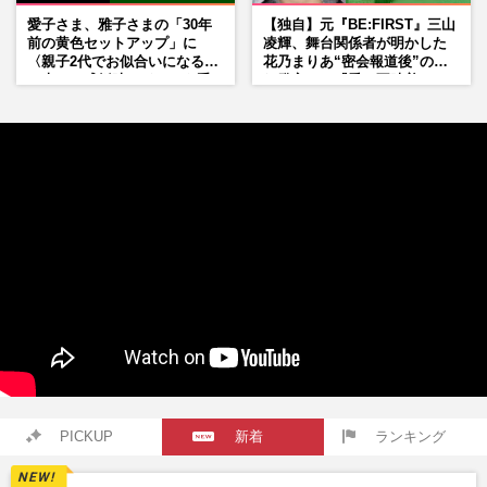
愛子さま、雅子さまの「30年
【独自】元『BE:FIRST』三山
前の黄色セットアップ」に
凌輝、舞台関係者が明かした
〈親子2代でお似合いになる〉
花乃まりあ“密会報道後”の呆
の声、ご成婚時のドレスも手
れ発言と、『愛の不時着』の
がけた森英恵さんとの絆
劇場が答えた共演舞台の行方
PICKUP
新着
ランキング