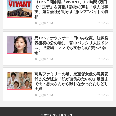
《TBS日曜劇場『VIVANT』》8時間3万円
で「別班」を募集！詐欺の声も「求人は事
実」運営会社が明かす“激レア”バイトの真
相
週刊女性PRIME
2026/8/6
元TBSアナウンサー・田中みな実、妊娠発
表後初の公の場に「背中パックリ大胆ドレ
ス」で登場、ママでも変わらぬ“美への執
念”
週刊女性PRIME
2026/8/6
高島ファミリーの母、元宝塚女優の寿美花
代さんが逝去「私が面倒みたいの」最後ま
で夫・忠夫さんから離れなかったおしどり
夫婦
週刊女性PRIME
2026/8/6
公式アカウントをフォロー