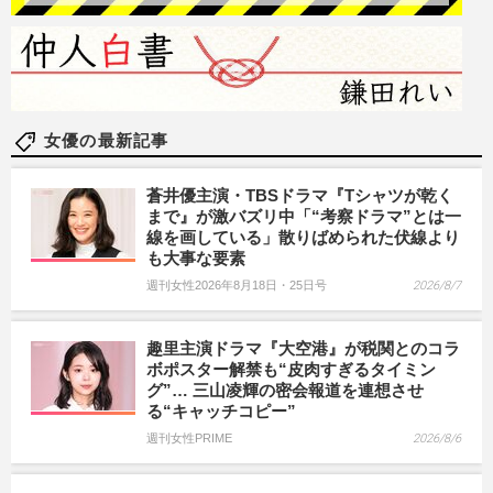
女優の最新記事
蒼井優主演・TBSドラマ『Tシャツが乾く
まで』が激バズリ中「“考察ドラマ”とは一
線を画している」散りばめられた伏線より
も大事な要素
週刊女性2026年8月18日・25日号
2026/8/7
趣里主演ドラマ『大空港』が税関とのコラ
ボポスター解禁も“皮肉すぎるタイミン
グ”… 三山凌輝の密会報道を連想させ
る“キャッチコピー”
週刊女性PRIME
2026/8/6