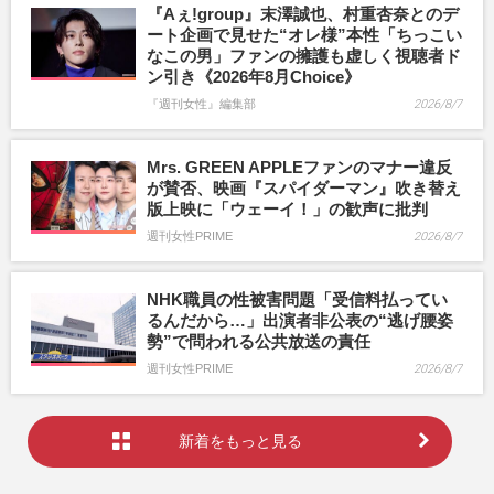
『Aぇ!group』末澤誠也、村重杏奈とのデ
ート企画で見せた“オレ様”本性「ちっこい
なこの男」ファンの擁護も虚しく視聴者ド
ン引き《2026年8月Choice》
『週刊女性』編集部
2026/8/7
Mrs. GREEN APPLEファンのマナー違反
が賛否、映画『スパイダーマン』吹き替え
版上映に「ウェーイ！」の歓声に批判
週刊女性PRIME
2026/8/7
NHK職員の性被害問題「受信料払ってい
るんだから…」出演者非公表の“逃げ腰姿
勢”で問われる公共放送の責任
週刊女性PRIME
2026/8/7
新着をもっと見る