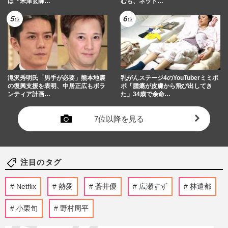
は『米津玄師…
むも、ネット…
滝沢秀明氏「男手が必要」熊本地震
乳がんステージ4のYouTuberミミポ
の復興支援を表明、中居正広もボラ
ポ「腫瘍が皮膚から飛び出してき
ンティア計画…
た」34歳で余命…
7位以降を見る
注目のタグ
Netflix
熱愛
蒼井優
広瀬すず
林遣都
小栗旬
野村周平