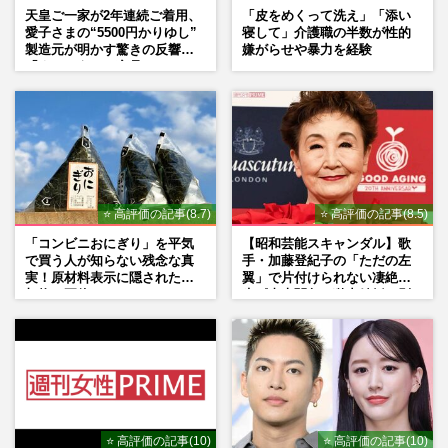
天皇ご一家が2年連続ご着用、
「皮をめくって洗え」「添い
愛子さまの“5500円かりゆし”
寝して」介護職の半数が性的
製造元が明かす驚きの反響
嫌がらせや暴力を経験
「まさかうちの商品とは…」
⭐ 高評価の記事(8.7)
⭐ 高評価の記事(8.5)
「コンビニおにぎり」を平気
【昭和芸能スキャンダル】歌
で買う人が知らない残念な真
手・加藤登紀子の「ただの左
実！原材料表示に隠された添
翼」で片付けられない凄絶半
加物の正体
生《東大闘争、獄中結婚、別
荘で内ゲバ事件》
⭐ 高評価の記事(10)
⭐ 高評価の記事(10)