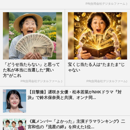
PR(合同会社デジタルファーム )
「どうせ当たらない」と思って
宝くじ当たる人は“たまたま”じ
た私が本当に当選した“買い
ゃない
方”がこれ
PR(合同会社デジタルファーム )
PR(合同会社デジタルファーム)
【目撃撮】遅咲き女優・松本若菜がNHKドラマ『対
決』で鈴木保奈美と共演、オンナ同...
《嵐メンバー「よかった」主演ドラマランキング》二
宮和也の『流星の絆』を抑えた1位...