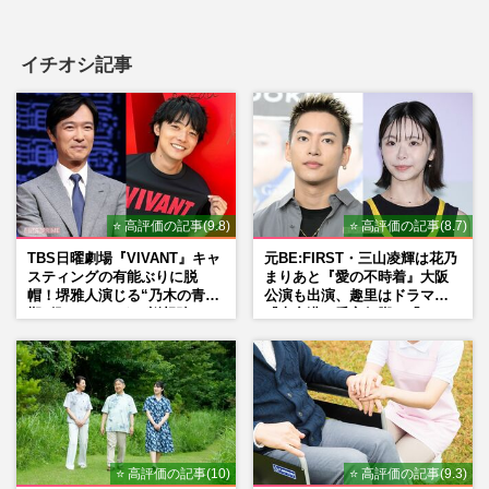
イチオシ記事
⭐ 高評価の記事(9.8)
⭐ 高評価の記事(8.7)
TBS日曜劇場『VIVANT』キャ
元BE:FIRST・三山凌輝は花乃
スティングの有能ぶりに脱
まりあと『愛の不時着』大阪
帽！堺雅人演じる“乃木の青年
公演も出演、趣里はドラマ
期”役は、そっくり説根強い
『大空港』番宣行脚に「メン
Mr.Children桜井和寿のバンド
タル強すぎ」の実情
マン長男・櫻井海音だった
⭐ 高評価の記事(10)
⭐ 高評価の記事(9.3)