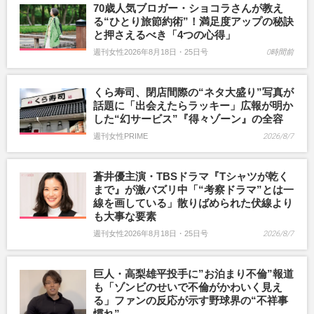
70歳人気ブロガー・ショコラさんが教え
る“ひとり旅節約術”！満足度アップの秘訣
と押さえるべき「4つの心得」
週刊女性2026年8月18日・25日号
0時間前
くら寿司、閉店間際の“ネタ大盛り”写真が
話題に「出会えたらラッキー」広報が明か
した“幻サービス”『得々ゾーン』の全容
週刊女性PRIME
2026/8/7
蒼井優主演・TBSドラマ『Tシャツが乾く
まで』が激バズリ中「“考察ドラマ”とは一
線を画している」散りばめられた伏線より
も大事な要素
週刊女性2026年8月18日・25日号
2026/8/7
巨人・高梨雄平投手に”お泊まり不倫”報道
も「ゾンビのせいで不倫がかわいく見え
る」ファンの反応が示す野球界の“不祥事
慣れ”