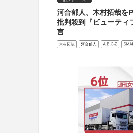
河合郁人、木村拓哉をPri
批判殺到『ビューティ
言
木村拓哉
河合郁人
A.B.C-Z
SMA