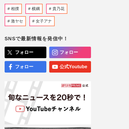
相撲
横綱
貴乃花
激ヤセ
女子アナ
SNSで最新情報を発信中！
フォロー
フォロー
フォロー
公式Youtube