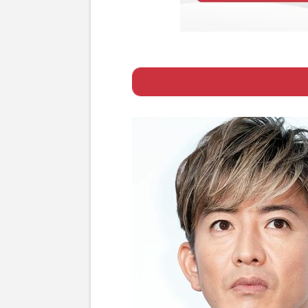
Page 1
ー 河合郁人にと
Page 2
ー TBSプロデ