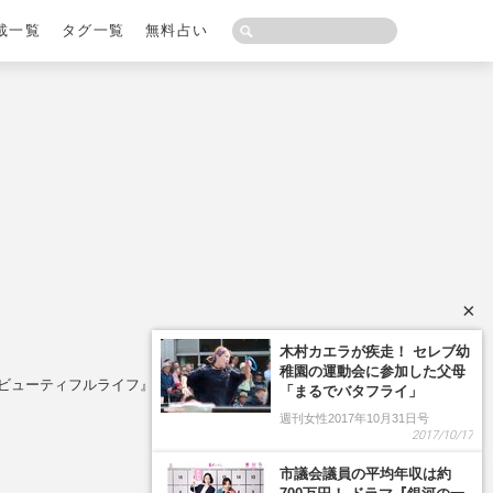
載一覧
タグ一覧
無料占い
×
殺到『ビューティフルライフ』プロデューサーも苦言