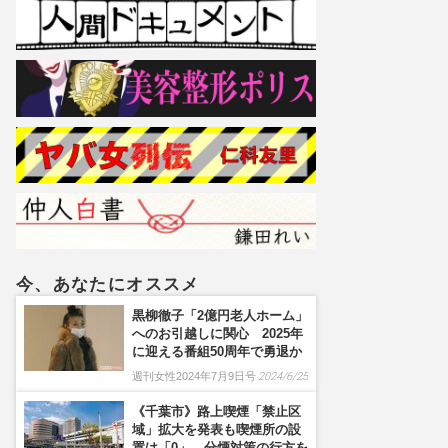
今、あなたにオススメ
黒柳徹子「2億円老人ホーム」
へのお引越しに関心 2025年
に迎える番組50周年で勇退か
週刊女性2024年7月9日号
2024/6/25
《千葉市》路上喫煙「禁止区
域」拡大を発表も喫煙所の設
置は「0」、分煙対策の行方を