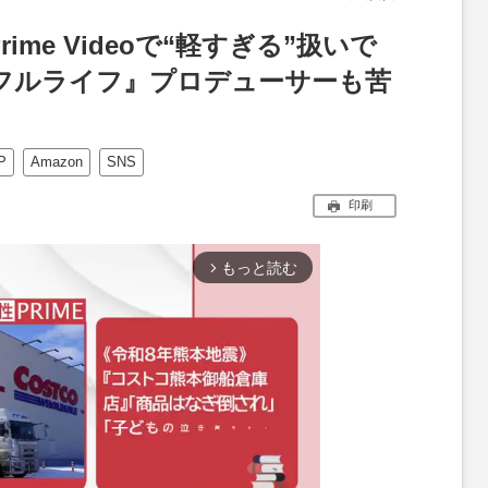
me Videoで“軽すぎる”扱いで
フルライフ』プロデューサーも苦
P
Amazon
SNS
印刷
もっと読む
arrow_forward_ios