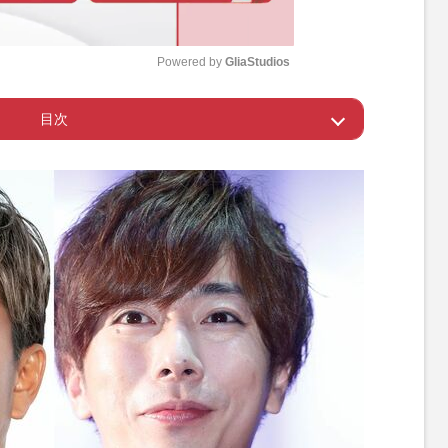
Powered by 
GliaStudios
目次
M
u
って木村拓哉は“友だち”なのか
t
e
ューサーの投稿に多くの賛同が