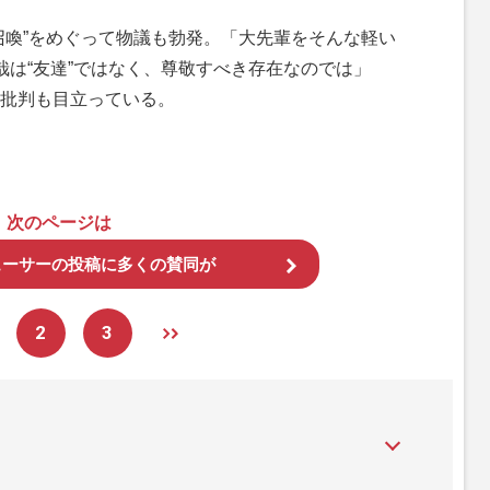
喚”をめぐって物議も勃発。「大先輩をそんな軽い
哉は“友達”ではなく、尊敬すべき存在なのでは」
批判も目立っている。
次のページは
ューサーの投稿に多くの賛同が
2
3