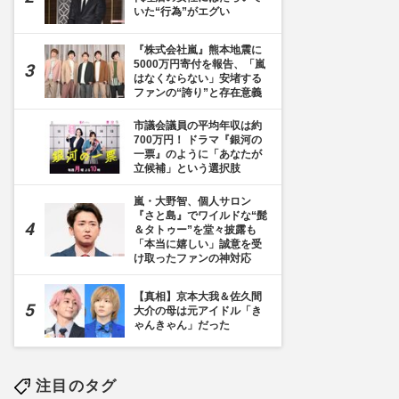
いた“行為”がエグい
『株式会社嵐』熊本地震に
5000万円寄付を報告、「嵐
はなくならない」安堵する
ファンの“誇り”と存在意義
市議会議員の平均年収は約
700万円！ ドラマ『銀河の
一票』のように「あなたが
立候補」という選択肢
嵐・大野智、個人サロン
『さと島』でワイルドな“髭
＆タトゥー”を堂々披露も
「本当に嬉しい」誠意を受
け取ったファンの神対応
【真相】京本大我＆佐久間
大介の母は元アイドル「き
ゃんきゃん」だった
注目のタグ