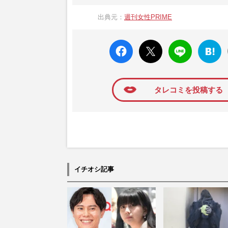
『週刊女性PRIME（シュージョプライム）
営する日本のニュースサイトです。『週刊女
出典元：
週刊女性PRIME
か、女性週刊誌『週刊女性』の誌面に掲載
高い題材の記事を、WEB向けにリライトし
faceboo
X ポス
LINE
はてな
k いい
ト
ブック
ね
マーク
に追加
タレコミを投稿する
イチオシ記事