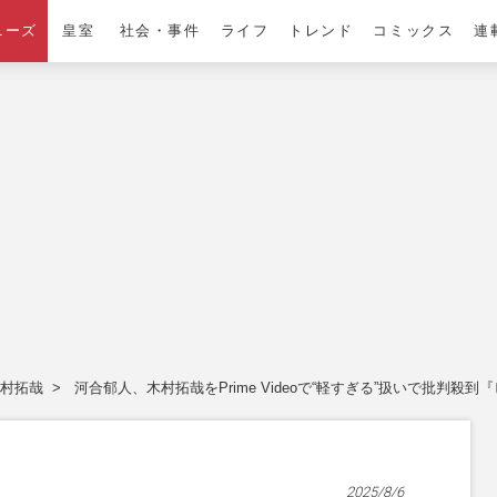
ニーズ
皇室
社会・事件
ライフ
トレンド
コミックス
連
村拓哉
河合郁人、木村拓哉をPrime Videoで“軽すぎる”扱いで批判
2025/8/6