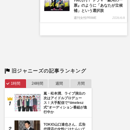
旧ジャニーズの記事ランキング
1時間
24時間
週間
月間
嵐・松本潤、ライブ演出の
次はアイドルプロデュー
ス！大手配信で“timelesz
式”オーディション番組が進
行中か
TOKIO山口達也さん、広告
代理店の女性にはたらいて