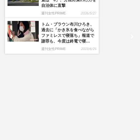
自治体に直撃
週刊女性PRIME
2026/5/27
トム・ブラウン布川ひろき、
過去に「かき氷を食べながら
ファミレスで寝落ち」報道で
謝罪も、今度は終電で寝…
週刊女性PRIME
2023/6/29