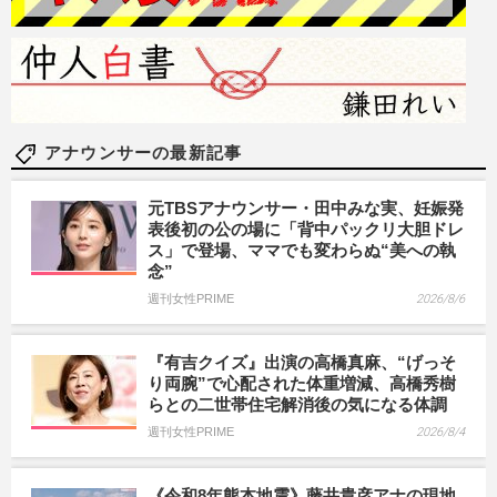
アナウンサーの最新記事
元TBSアナウンサー・田中みな実、妊娠発
表後初の公の場に「背中パックリ大胆ドレ
ス」で登場、ママでも変わらぬ“美への執
念”
週刊女性PRIME
2026/8/6
『有吉クイズ』出演の高橋真麻、“げっそ
り両腕”で心配された体重増減、高橋秀樹
らとの二世帯住宅解消後の気になる体調
週刊女性PRIME
2026/8/4
《令和8年熊本地震》藤井貴彦アナの現地