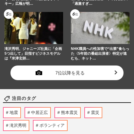
キー」広報が明…
「過激すぎ…
滝沢秀明、ジャニーズ社員に「企画
NHK職員への性加害で“出禁”食らっ
5つ出して」目指すビジネスモデル
た〈5年前の番組出演者〉特定が進
は『米津玄師…
むも、ネット…
7位以降を見る
注目のタグ
地震
中居正広
熊本震災
震災
滝沢秀明
ボランティア