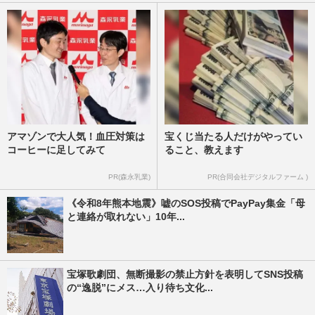
アマゾンで大人気！血圧対策は
宝くじ当たる人だけがやってい
コーヒーに足してみて
ること、教えます
PR(森永乳業)
PR(合同会社デジタルファーム )
《令和8年熊本地震》嘘のSOS投稿でPayPay集金「母
と連絡が取れない」10年...
宝塚歌劇団、無断撮影の禁止方針を表明してSNS投稿
の“逸脱”にメス…入り待ち文化...