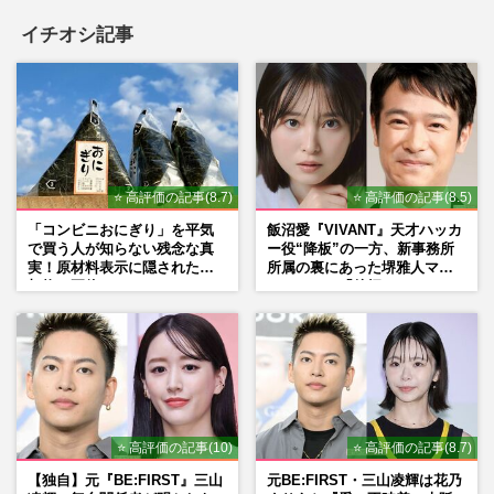
イチオシ記事
⭐ 高評価の記事(8.7)
⭐ 高評価の記事(8.5)
「コンビニおにぎり」を平気
飯沼愛『VIVANT』天才ハッカ
で買う人が知らない残念な真
ー役“降板”の一方、新事務所
実！原材料表示に隠された添
所属の裏にあった堺雅人マネ
加物の正体
ージャーの「後押し」
⭐ 高評価の記事(10)
⭐ 高評価の記事(8.7)
【独自】元『BE:FIRST』三山
元BE:FIRST・三山凌輝は花乃