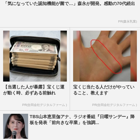
「気になっていた認知機能が菌で…」森永が開発。感動の70代続出
PR(森永乳業)
【当選した人が暴露】宝くじ運
宝くじ当たる人だけがやってい
が動く時、必ずある前触れ
ること、教えます
PR(合同会社デジタルファーム )
PR(合同会社デジタルファーム )
TBS山本恵里伽アナ、ラジオ番組『日曜サンデー』降
板を発表「前向きな卒業」を強調...