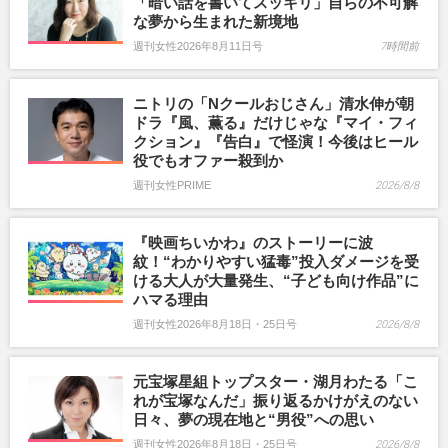
「暗い話を書いてスッキリ」自らの不可解
な夢から生まれた新境地
週刊女性2026年8月11日号
7時間前
ニトリの「Nクールおじさん」清水伸が朝
ドラ『風、薫る』だけじゃな『マイ・フィ
クション』『告白』で怪演！今後はヒール
役でもオファー殺到か
週刊女性PRIME
2026/8/8
『映画ちいかわ』のストーリーに波
紋！“わかりやすい猛毒”投入ダメージを受
ける大人が大量発生、“子ども向け作品”に
ハマる理由
週刊女性2026年8月18日・25日号
2026/8/8
元宝塚星組トップスター・湖月わたる「こ
れが宝塚なんだ」振り返るかけがえのない
日々、夢の現在地と“男役”への思い
週刊女性2026年8月18日・25日号
2026/8/8