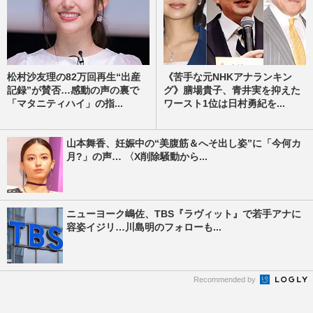
松村沙友理の82万回再生“出産
《苦手な元NHKアナランキン
記録”が賛否…感動の声の裏で
グ》膳場貴子、青井実を抑えた
「マタニティハイ」の指...
ワースト1位は日村勇紀を...
山本舞香、妊娠中の“美腹筋＆へそ出し姿”に「今何カ
月?」の声… 〈X削除騒動から...
ニューヨーク嶋佐、TBS『ラヴィット』で若手アナに
容姿イジリ…川島明のフォローも...
Recommended by