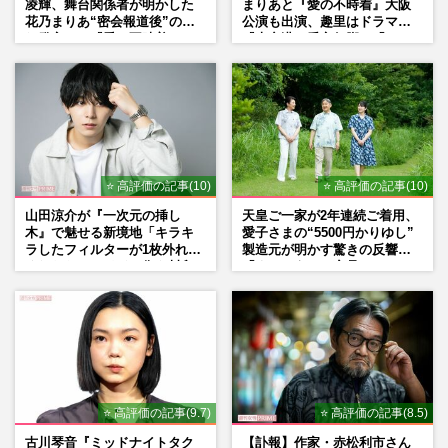
凌輝、舞台関係者が明かした
まりあと『愛の不時着』大阪
花乃まりあ“密会報道後”の呆
公演も出演、趣里はドラマ
れ発言と、『愛の不時着』の
『大空港』番宣行脚に「メン
劇場が答えた共演舞台の行方
タル強すぎ」の実情
⭐ 高評価の記事(10)
⭐ 高評価の記事(10)
山田涼介が『一次元の挿し
天皇ご一家が2年連続ご着用、
木』で魅せる新境地「キラキ
愛子さまの“5500円かりゆし”
ラしたフィルターが1枚外れて
製造元が明かす驚きの反響
くれたら」アイドル像を封印
「まさかうちの商品とは…」
した覚悟
⭐ 高評価の記事(9.7)
⭐ 高評価の記事(8.5)
古川琴音『ミッドナイトタク
【訃報】作家・赤松利市さん