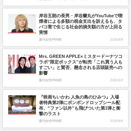
岸谷五朗の長男・岸谷蘭丸がYouTubeで喫
煙者による多額の税金支出を訴えるも、タ
バコ害で生じる社会的損失額の方が上回る
実情
週刊女性PRIME
2026/8/8
Mrs. GREEN APPLE×ミスタードーナツコ
ラボ“限定ボックス”が転売「これ買う人も
すごい」と賛否、懸念される店頭販売への
影響
週刊女性PRIME
2026/8/8
『映画ちいかわ 人魚の島のひみつ』入場
者特典第2弾にボンボンドロップシール配
布、“ファン以外”も飛びついた第1弾と衝
撃のラスト
週刊女性PRIME
2026/8/8