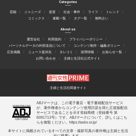
Categories
芸能
ジャニーズ
皇室
社会・事件
ライフ
トレンド
コミックス
連載一覧
タグ一覧
無料占い
About us
運営会社
利用規約
プライバシーポリシー
パーソナルデータの外部送信について
コンテンツ制作・編集ポリシー
広告掲載
ニュース提供先
タレコミ
採用情報
お知らせ一覧
お問い合わせ
主婦と生活社公式サイト
主婦と生活社関連サイト
ABJマークは、この電子書店・電子書籍配信サービス
が、著作権者からコンテンツ使用許諾を得た正規版配信
サービスであることを示す登録商標（登録番号 第
6091713号）です。ABJマークについて、詳しくはこち
らを御覧ください。
https://aebs.or.jp/
本サイトに掲載されているすべての⽂章・撮影写真の著作権は主婦と⽣活
社に帰属します。