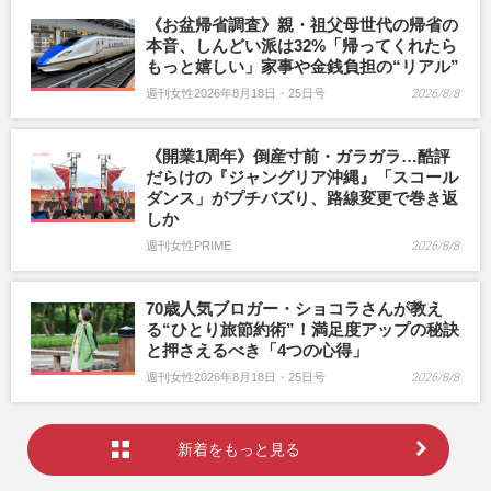
《お盆帰省調査》親・祖父母世代の帰省の
本音、しんどい派は32%「帰ってくれたら
もっと嬉しい」家事や金銭負担の“リアル”
週刊女性2026年8月18日・25日号
2026/8/8
《開業1周年》倒産寸前・ガラガラ…酷評
だらけの『ジャングリア沖縄』「スコール
ダンス」がプチバズり、路線変更で巻き返
しか
週刊女性PRIME
2026/8/8
70歳人気ブロガー・ショコラさんが教え
る“ひとり旅節約術”！満足度アップの秘訣
と押さえるべき「4つの心得」
週刊女性2026年8月18日・25日号
2026/8/8
新着をもっと見る