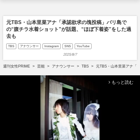
元TBS・山本里菜アナ「承認欲求の塊投稿」バリ島で
の“腹チラ水着ショット”が話題、“ほぼ下着姿”をした過
去も
TBS
アナウンサー
Instagram
SNS
YouTube
2025/8/7
週刊女性PRIME
芸能
アナウンサー
TBS
元TBS・山本里菜アナ「
もっと読む
arrow_forward_ios