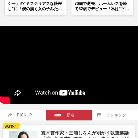
シー』の“ミステリアスな眼差
70歳で逝去、ホームレスを経
し”に「僕の描く女の子みた
て62歳でデビュー「私は“下級
い」現代美術家・奈良美智氏
国民”。死ぬまで差別と貧困を
もSNSで“公認”
書き続けます」壮絶人生
PICKUP
新着
ランキング
直木賞作家・三浦しをんが明かす執筆裏話