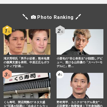
Photo Ranking
滝沢秀明氏「男手が必要」熊本地震
小栗旬の“非公表長女”が顔隠しデビ
の復興支援を表明、中居正広もボラ
ュー、透ける山田優の「スーパーモ
ンティア計画…
デルに」野…
くら寿司、閉店間際の“ネタ大盛
野村周平、ユニクロ“モデル美女”・
り”写真が話題に「出会えたらラッ
石田夢実と熱愛報道！下半身強調の