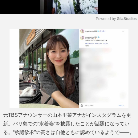
Powered by 
GliaStudios
M
u
t
e
元TBSアナウンサーの山本里菜アナがインスタグラムを更
新。バリ島での“水着姿”を披露したことが話題になってい
る。“承認欲求”の高さは自他ともに認めているようで――。