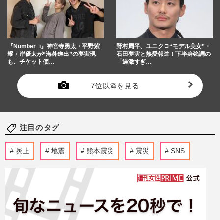
『Number_i』神宮寺勇太・平野紫
野村周平、ユニクロ“モデル美女”・
耀・岸優太が“海外進出”の夢実現
石田夢実と熱愛報道！下半身強調の
も、チケット価…
「過激すぎ…
7位以降を見る
注目のタグ
炎上
地震
熊本震災
震災
SNS