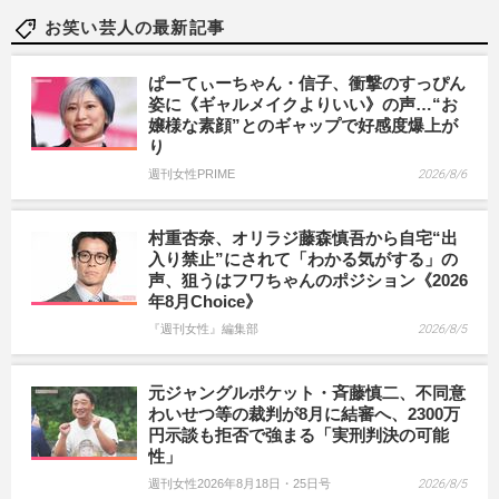
お笑い芸人の最新記事
ぱーてぃーちゃん・信子、衝撃のすっぴん
姿に《ギャルメイクよりいい》の声…“お
嬢様な素顔”とのギャップで好感度爆上が
り
週刊女性PRIME
2026/8/6
村重杏奈、オリラジ藤森慎吾から自宅“出
入り禁止”にされて「わかる気がする」の
声、狙うはフワちゃんのポジション《2026
年8月Choice》
『週刊女性』編集部
2026/8/5
元ジャングルポケット・斉藤慎二、不同意
わいせつ等の裁判が8月に結審へ、2300万
円示談も拒否で強まる「実刑判決の可能
性」
週刊女性2026年8月18日・25日号
2026/8/5