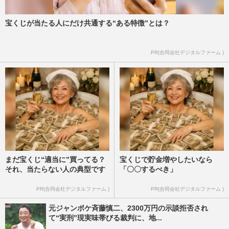
宝くじが当たる人にだけ共通する“ある特徴”とは？
PR(合同会社デジタルファーム )
まだ宝くじ“適当に”買ってる？
宝くじで貯金増やしたいなら
それ、当たらない人の典型です
「〇〇するべき」
PR(合同会社デジタルファーム )
PR(合同会社デジタルファーム )
元ジャンポケ斉藤慎二、2300万円の示談拒否され
て“実刑”現実味帯びる裁判に、地...