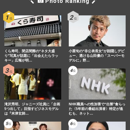
Photo Ranking
くら寿司、閉店間際の“ネタ大盛
小栗旬の“非公表長女”が顔隠しデビ
り”写真が話題に「出会えたらラッ
ュー、透ける山田優の「スーパーモ
キー」広報が明…
デルに」野…
滝沢秀明、ジャニーズ社員に「企画
NHK職員への性加害で“出禁”食らっ
5つ出して」目指すビジネスモデル
た〈5年前の番組出演者〉特定が進
は『米津玄師…
むも、ネット…