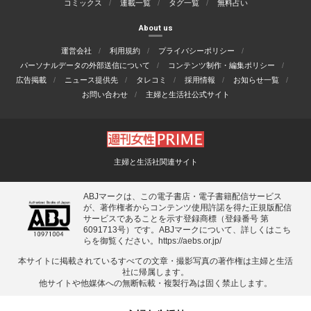
コミックス
連載一覧
タグ一覧
無料占い
About us
運営会社
利用規約
プライバシーポリシー
パーソナルデータの外部送信について
コンテンツ制作・編集ポリシー
広告掲載
ニュース提供先
タレコミ
採用情報
お知らせ一覧
お問い合わせ
主婦と生活社公式サイト
主婦と生活社関連サイト
ABJマークは、この電子書店・電子書籍配信サービス
が、著作権者からコンテンツ使用許諾を得た正規版配信
サービスであることを示す登録商標（登録番号 第
6091713号）です。ABJマークについて、詳しくはこち
らを御覧ください。
https://aebs.or.jp/
本サイトに掲載されているすべての⽂章・撮影写真の著作権は主婦と⽣活
社に帰属します。
他サイトや他媒体への無断転載・複製⾏為は固く禁⽌します。