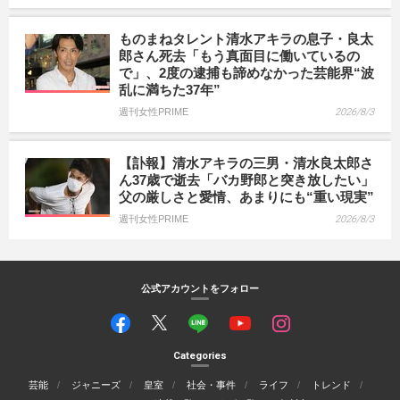
ものまねタレント清水アキラの息子・良太
郎さん死去「もう真面目に働いているの
で」、2度の逮捕も諦めなかった芸能界“波
乱に満ちた37年”
週刊女性PRIME
2026/8/3
【訃報】清水アキラの三男・清水良太郎さ
ん37歳で逝去「バカ野郎と突き放したい」
父の厳しさと愛情、あまりにも“重い現実”
週刊女性PRIME
2026/8/3
公式アカウントをフォロー
Categories
芸能
ジャニーズ
皇室
社会・事件
ライフ
トレンド