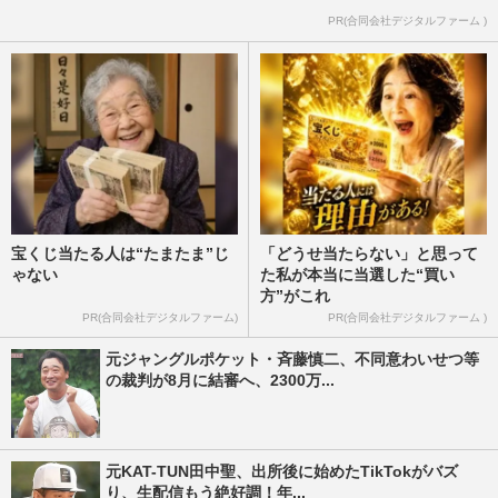
PR(合同会社デジタルファーム )
宝くじ当たる人は“たまたま”じ
「どうせ当たらない」と思って
ゃない
た私が本当に当選した“買い
方”がこれ
PR(合同会社デジタルファーム)
PR(合同会社デジタルファーム )
元ジャングルポケット・斉藤慎二、不同意わいせつ等
の裁判が8月に結審へ、2300万...
元KAT-TUN田中聖、出所後に始めたTikTokがバズ
り、生配信もう絶好調！年...