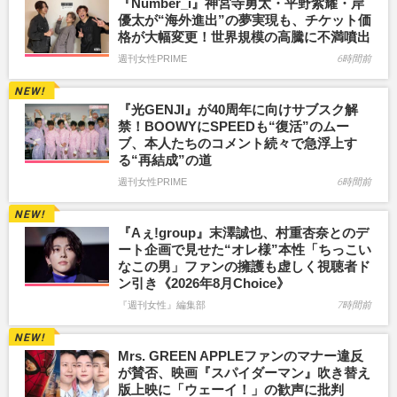
『Number_i』神宮寺勇太・平野紫耀・岸
優太が“海外進出”の夢実現も、チケット価
格が大幅変更！世界規模の高騰に不満噴出
週刊女性PRIME
6時間前
『光GENJI』が40周年に向けサブスク解
禁！BOOWYにSPEEDも“復活”のムー
ブ、本人たちのコメント続々で急浮上す
る“再結成”の道
週刊女性PRIME
6時間前
『Aぇ!group』末澤誠也、村重杏奈とのデ
ート企画で見せた“オレ様”本性「ちっこい
なこの男」ファンの擁護も虚しく視聴者ド
ン引き《2026年8月Choice》
『週刊女性』編集部
7時間前
Mrs. GREEN APPLEファンのマナー違反
が賛否、映画『スパイダーマン』吹き替え
版上映に「ウェーイ！」の歓声に批判