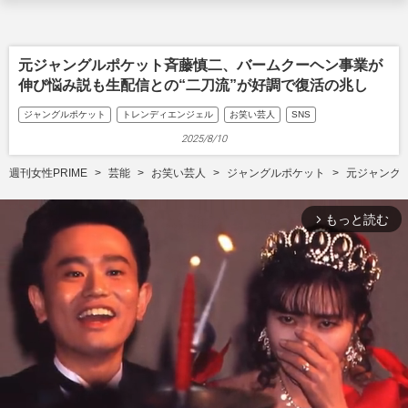
元ジャングルポケット斉藤慎二、バームクーヘン事業が
伸び悩み説も生配信との“二刀流”が好調で復活の兆し
ジャングルポケット
トレンディエンジェル
お笑い芸人
SNS
2025/8/10
週刊女性PRIME
芸能
お笑い芸人
ジャングルポケット
元ジャング
もっと読む
arrow_forward_ios