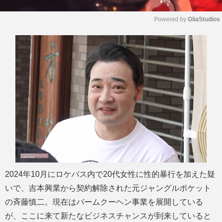
Powered by 
GliaStudios
M
u
t
e
2024年10月にロケバス内で20代女性に性的暴行を加えた疑
いで、吉本興業から契約解除された元ジャングルポケット
の斉藤慎二。現在はバームクーヘン事業を展開している
が、ここに来て新たなビジネスチャンスが到来していると