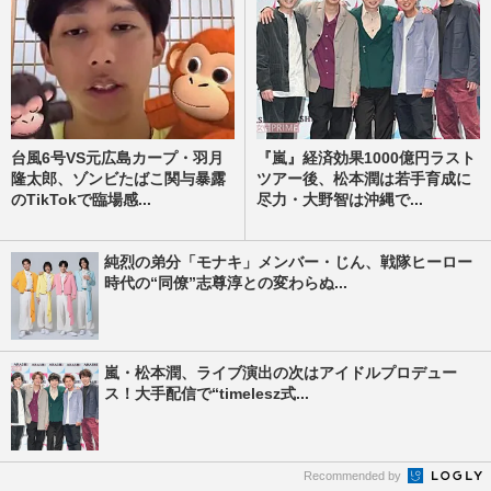
台風6号VS元広島カープ・羽月
『嵐』経済効果1000億円ラスト
隆太郎、ゾンビたばこ関与暴露
ツアー後、松本潤は若手育成に
のTikTokで臨場感...
尽力・大野智は沖縄で...
純烈の弟分「モナキ」メンバー・じん、戦隊ヒーロー
時代の“同僚”志尊淳との変わらぬ...
嵐・松本潤、ライブ演出の次はアイドルプロデュー
ス！大手配信で“timelesz式...
Recommended by