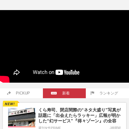
PICKUP
新着
ランキング
くら寿司、閉店間際の“ネタ大盛り”写真が
話題に「出会えたらラッキー」広報が明か
した“幻サービス”『得々ゾーン』の全容
週刊女性PRIME
2時間前