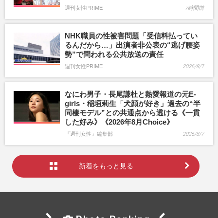
週刊女性PRIME
7時間前
NHK職員の性被害問題「受信料払ってい
るんだから…」出演者非公表の“逃げ腰姿
勢”で問われる公共放送の責任
週刊女性PRIME
2026/8/7
なにわ男子・長尾謙杜と熱愛報道の元E-
girls・稲垣莉生「犬顔が好き」過去の“半
同棲モデル”との共通点から透ける《一貫
した好み》《2026年8月Choice》
『週刊女性』編集部
2026/8/7
新着をもっと見る