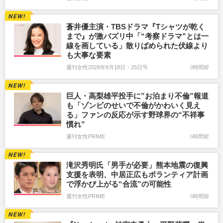
蒼井優主演・TBSドラマ『Tシャツが乾く
まで』が激バズリ中「“考察ドラマ”とは一
線を画している」散りばめられた伏線より
も大事な要素
週刊女性2026年8月18日・25日号
3時間前
巨人・高梨雄平投手に”お泊まり不倫”報道
も「ゾンビのせいで不倫がかわいく見え
る」ファンの反応が示す野球界の“不祥事
慣れ”
週刊女性PRIME
5時間前
滝沢秀明氏「男手が必要」熊本地震の復興
支援を表明、中居正広もボランティア計画
で浮かび上がる“合流”の可能性
週刊女性PRIME
5時間前