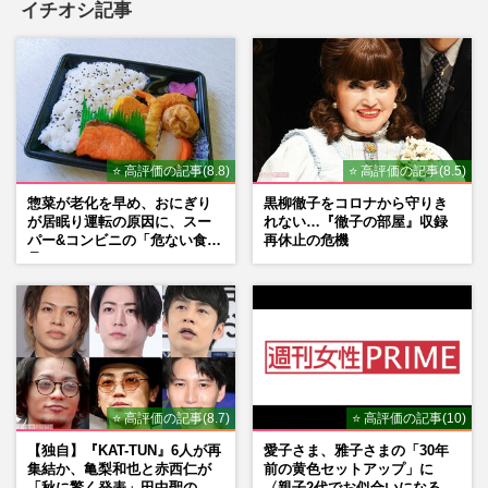
イチオシ記事
⭐ 高評価の記事(8.8)
⭐ 高評価の記事(8.5)
惣菜が老化を早め、おにぎり
黒柳徹子をコロナから守りき
が居眠り運転の原因に、スー
れない…『徹子の部屋』収録
パー&コンビニの「危ない食
再休止の危機
品」
⭐ 高評価の記事(8.7)
⭐ 高評価の記事(10)
【独自】『KAT-TUN』6人が再
愛子さま、雅子さまの「30年
集結か、亀梨和也と赤西仁が
前の黄色セットアップ」に