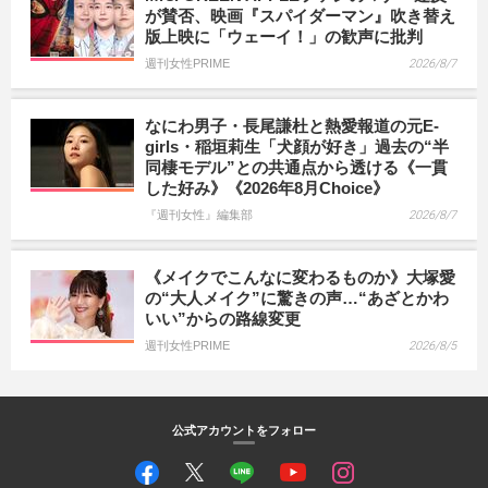
が賛否、映画『スパイダーマン』吹き替え
版上映に「ウェーイ！」の歓声に批判
週刊女性PRIME
2026/8/7
なにわ男子・長尾謙杜と熱愛報道の元E-
girls・稲垣莉生「犬顔が好き」過去の“半
同棲モデル”との共通点から透ける《一貫
した好み》《2026年8月Choice》
『週刊女性』編集部
2026/8/7
《メイクでこんなに変わるものか》大塚愛
の“大人メイク”に驚きの声…“あざとかわ
いい”からの路線変更
週刊女性PRIME
2026/8/5
公式アカウントをフォロー