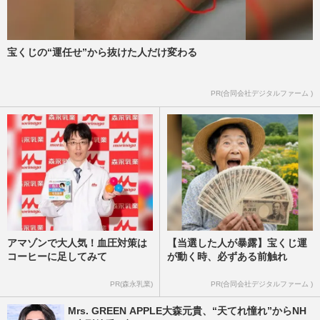
宝くじの“運任せ”から抜けた人だけ変わる
PR(合同会社デジタルファーム )
アマゾンで大人気！血圧対策は
【当選した人が暴露】宝くじ運
コーヒーに足してみて
が動く時、必ずある前触れ
PR(森永乳業)
PR(合同会社デジタルファーム )
Mrs. GREEN APPLE大森元貴、“天てれ憧れ”からNH