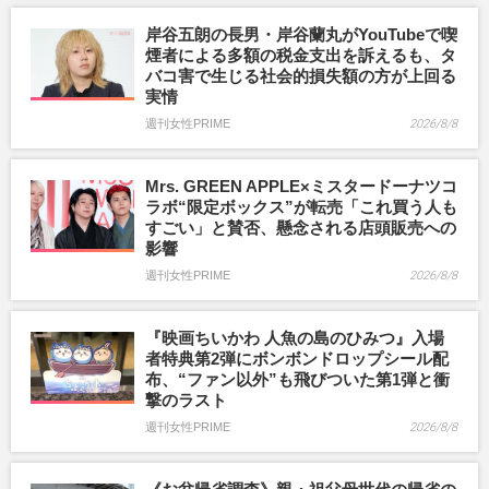
岸谷五朗の長男・岸谷蘭丸がYouTubeで喫
煙者による多額の税金支出を訴えるも、タ
バコ害で生じる社会的損失額の方が上回る
実情
週刊女性PRIME
2026/8/8
Mrs. GREEN APPLE×ミスタードーナツコ
ラボ“限定ボックス”が転売「これ買う人も
すごい」と賛否、懸念される店頭販売への
影響
週刊女性PRIME
2026/8/8
『映画ちいかわ 人魚の島のひみつ』入場
者特典第2弾にボンボンドロップシール配
布、“ファン以外”も飛びついた第1弾と衝
撃のラスト
週刊女性PRIME
2026/8/8