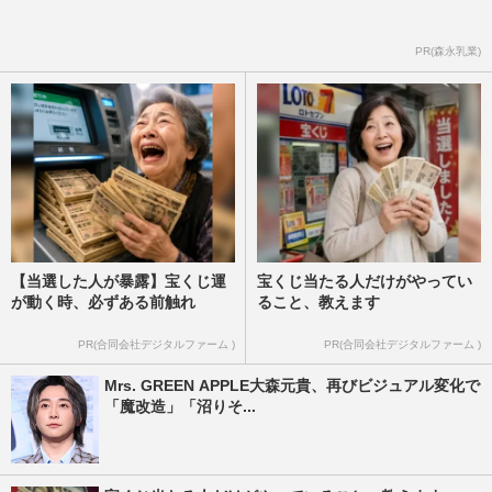
PR(森永乳業)
【当選した人が暴露】宝くじ運
宝くじ当たる人だけがやってい
が動く時、必ずある前触れ
ること、教えます
PR(合同会社デジタルファーム )
PR(合同会社デジタルファーム )
Mrs. GREEN APPLE大森元貴、再びビジュアル変化で
「魔改造」「沼りそ...