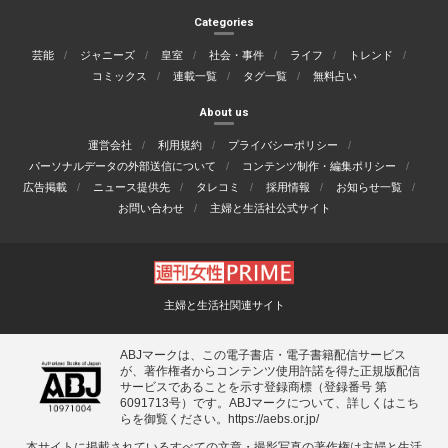
Categories
芸能
ジャニーズ
皇室
社会・事件
ライフ
トレンド
コミックス
連載一覧
タグ一覧
無料占い
About us
運営会社
利用規約
プライバシーポリシー
パーソナルデータの外部送信について
コンテンツ制作・編集ポリシー
広告掲載
ニュース提供先
タレコミ
採用情報
お知らせ一覧
お問い合わせ
主婦と生活社公式サイト
主婦と生活社関連サイト
ABJマークは、この電子書店・電子書籍配信サービス
が、著作権者からコンテンツ使用許諾を得た正規版配信
サービスであることを示す登録商標（登録番号 第
6091713号）です。ABJマークについて、詳しくはこち
らを御覧ください。
https://aebs.or.jp/
本サイトに掲載されているすべての⽂章・撮影写真の著作権は主婦と⽣活