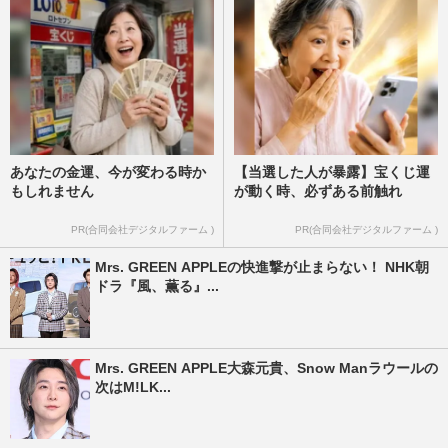
あなたの金運、今が変わる時か
【当選した人が暴露】宝くじ運
もしれません
が動く時、必ずある前触れ
PR(合同会社デジタルファーム )
PR(合同会社デジタルファーム )
Mrs. GREEN APPLEの快進撃が止まらない！ NHK朝
ドラ『風、薫る』...
Mrs. GREEN APPLE大森元貴、Snow Manラウールの
次はM!LK...