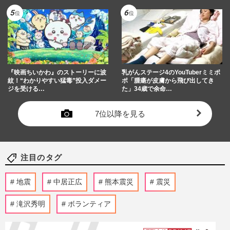
『映画ちいかわ』のストーリーに波
乳がんステージ4のYouTuberミミポ
紋！“わかりやすい猛毒”投入ダメー
ポ「腫瘍が皮膚から飛び出してき
ジを受ける…
た」34歳で余命…
7位以降を見る
注目のタグ
地震
中居正広
熊本震災
震災
滝沢秀明
ボランティア