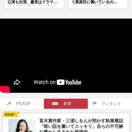
公演も出演、趣里はドラマ
う真面目に働いているの
『大空港』番宣行脚に「メン
で」、2度の逮捕も諦めなかっ
タル強すぎ」の実情
た芸能界“波乱に満ちた37年”
PICKUP
新着
ランキング
直木賞作家・三浦しをんが明かす執筆裏話
「暗い話を書いてスッキリ」自らの不可解
な夢から生まれた新境地