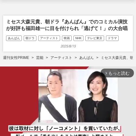
ミセス大森元貴、朝ドラ『あんぱん』でのコミカル演技
が好評も福田雄一に目を付けられ「逃げて！」の大合唱
あんぱん
朝ドラ
アーティスト
映画
NHK
テレビ東京
ドラマ
2025/8/15
週刊女性PRIME
芸能
アーティスト
あんぱん
ミセス大森元貴、朝
もっと読む
arrow_forward_ios