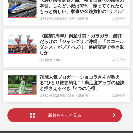
《お盆帰省調査》親・祖父母世代の帰省の
本音、しんどい派は32%「帰ってくれたら
もっと嬉しい」家事や金銭負担の“リアル”
週刊女性2026年8月18日・25日号
2026/8/8
《開業1周年》倒産寸前・ガラガラ…酷評
だらけの『ジャングリア沖縄』「スコール
ダンス」がプチバズり、路線変更で巻き返
しか
週刊女性PRIME
2026/8/8
70歳人気ブロガー・ショコラさんが教え
る“ひとり旅節約術”！満足度アップの秘訣
と押さえるべき「4つの心得」
週刊女性2026年8月18日・25日号
2026/8/8
新着をもっと見る