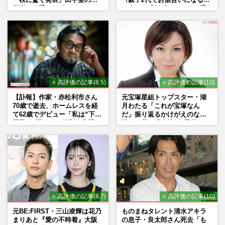
「秋に驚く発表」田中聖の刑
〈親子2代でお似合いになる〉
期満了と重なる“匂わせ”では
の声、ご成婚時のドレスも手
ない理由
がけた森英恵さんとの絆
⭐ 高評価の記事(8.5)
⭐ 高評価の記事(10)
【訃報】作家・赤松利市さん
元宝塚星組トップスター・湖
70歳で逝去、ホームレスを経
月わたる「これが宝塚なん
て62歳でデビュー「私は“下級
だ」振り返るかけがえのない
国民”。死ぬまで差別と貧困を
日々、夢の現在地と“男役”へ
書き続けます」壮絶人生
の思い
⭐ 高評価の記事(8.7)
⭐ 高評価の記事(10)
元BE:FIRST・三山凌輝は花乃
ものまねタレント清水アキラ
まりあと『愛の不時着』大阪
の息子・良太郎さん死去「も