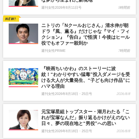
週刊女性2026年8月11日号
5時間前
ニトリの「Nクールおじさん」清水伸が朝
ドラ『風、薫る』だけじゃな『マイ・フィ
クション』『告白』で怪演！今後はヒール
役でもオファー殺到か
週刊女性PRIME
7時間前
『映画ちいかわ』のストーリーに波
紋！“わかりやすい猛毒”投入ダメージを受
ける大人が大量発生、“子ども向け作品”に
ハマる理由
週刊女性2026年8月18日・25日号
2026/8/8
元宝塚星組トップスター・湖月わたる「こ
れが宝塚なんだ」振り返るかけがえのない
日々、夢の現在地と“男役”への思い
週刊女性2026年8月18日・25日号
2026/8/8