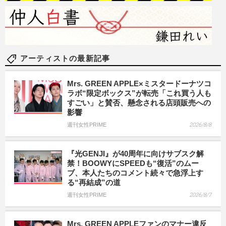
アーティストの最新記事
Mrs. GREEN APPLE×ミスタードーナツコ
ラボ“限定ボックス”が転売「これ買う人も
すごい」と賛否、懸念される店頭販売への
影響
週刊女性PRIME
2026/8/8
『光GENJI』が40周年に向けサブスク解
禁！BOOWYにSPEEDも“復活”のムー
ブ、本人たちのコメント続々で急浮上す
る“再結成”の道
週刊女性PRIME
2026/8/7
Mrs. GREEN APPLEファンのマナー違反