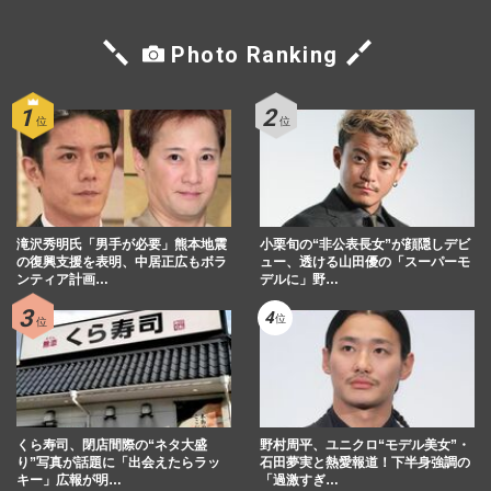
Photo Ranking
滝沢秀明氏「男手が必要」熊本地震
小栗旬の“非公表長女”が顔隠しデビ
の復興支援を表明、中居正広もボラ
ュー、透ける山田優の「スーパーモ
ンティア計画…
デルに」野…
くら寿司、閉店間際の“ネタ大盛
野村周平、ユニクロ“モデル美女”・
り”写真が話題に「出会えたらラッ
石田夢実と熱愛報道！下半身強調の
キー」広報が明…
「過激すぎ…