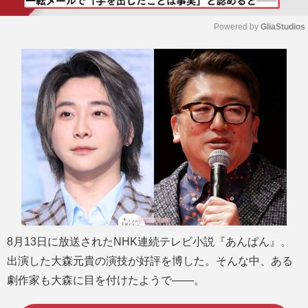
Powered by 
GliaStudios
M
u
t
e
8月13日に放送されたNHK連続テレビ小説『あんぱん』。
出演した大森元貴の演技が好評を博した。そんな中、ある
劇作家も大森に目を付けたようで――。