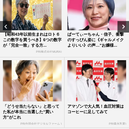
【昭和43年以前生まれはロト６
ぱーてぃーちゃん・信子、衝撃
この数字を買うべき】6つの数字
のすっぴん姿に《ギャルメイク
が「完全一致」する方...
よりいい》の声…“お嬢様...
PR(株式会社MURA)
「どうせ当たらない」と思って
アマゾンで大人気！血圧対策は
た私が本当に当選した“買い
コーヒーに足してみて
方”がこれ
PR(合同会社デジタルファーム )
PR(森永乳業)