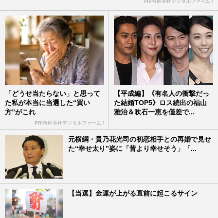
PR(合同会社デジタルファーム )
「どうせ当たらない」と思って
【平成編】《有名人の衝撃だっ
た私が本当に当選した“買い
た結婚TOP5》ロス続出の福山
方”がこれ
雅治＆吹石一恵を僅差で...
PR(合同会社デジタルファーム )
元横綱・貴乃花光司の初恋相手との再婚で見せ
た“幸せ太り”姿に「昔より幸せそう」「...
【当選】金運が上がる直前に起こるサイン