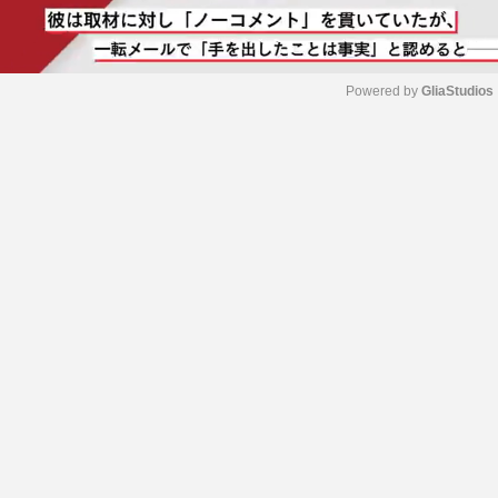
Powered by 
GliaStudios
M
u
t
e