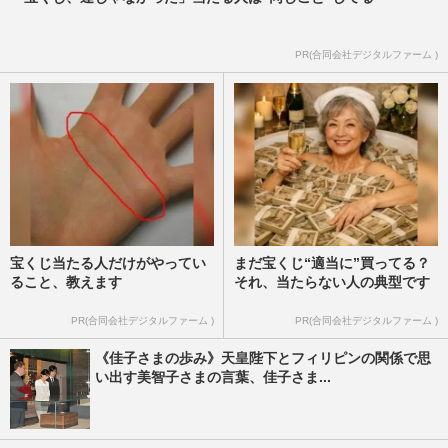
《佳子さまの歩み》「皇族として親しまれ
ていることが重要」国民から見守られてき
た佳子さまが持つ、一般人…
PR(合同会社デジタルファーム )
週刊女性2026年7月21日号
2026/7/12
宝くじ当たる人だけがやってい
まだ宝くじ“適当に”買ってる？
ること、教えます
それ、当たらない人の典型です
PR(合同会社デジタルファーム )
PR(合同会社デジタルファーム )
《佳子さまの歩み》天皇陛下とフィリピンの関係で思
い出す美智子さまの言葉、佳子さま...