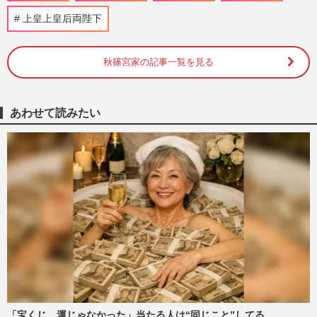
渦巻く中、秋篠宮さまに期…
上皇上皇后両陛下
週刊女性2026年8月11日号
2026/8/2
秋篠宮家の記事一覧を見る
佳子さま、御殿場の高校馬術大会に“大人
モノトーンスタイル”で登場…耳元を彩る
「3300円の藍染イヤリング…
週刊女性PRIME
2026/8/1
あわせて読みたい
《佳子さまの歩み》愛子さまや佳子さまが
結婚後も残るのに「夫と子は一般人」…皇
室典範改正案に潜む“あま…
週刊女性2026年7月28日・8月4日号
2026/7/19
愛子さまと佳子さまのパールとおそろいヘ
アで「姉妹コーデ」と天皇家と秋篠宮家が
茶会で見せた「絆のリンク…
週刊女性PRIME
2026/7/16
「宝くじ、運じゃなかった」当たる人は“同じこと”してる