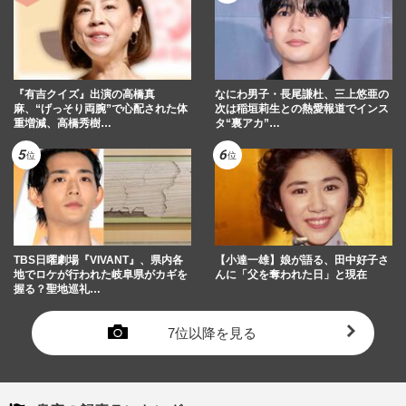
『有吉クイズ』出演の高橋真
なにわ男子・長尾謙杜、三上悠亜の
麻、“げっそり両腕”で心配された体
次は稲垣莉生との熱愛報道でインス
重増減、高橋秀樹…
タ“裏アカ”…
TBS日曜劇場『VIVANT』、県内各
【小達一雄】娘が語る、田中好子さ
地でロケが行われた岐阜県がカギを
んに「父を奪われた日」と現在
握る？聖地巡礼…
7位以降を見る