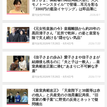
モノトーンスタイル”で登場…耳元を彩る
「3300円の藍染イヤリング」は即品薄に
週刊女性PRIME
2026/8/1
《元女性皇族の今》皇籍離脱から約20年の
黒田清子さん「近所で乾杯」の姿と皇室を
陰で支え続ける“隠せない気品”
週刊女性2026年7月28日・8月4日号
2026/7/20
《佳子さまの歩み》愛子さまや佳子さまが
結婚後も残るのに「夫と子は一般人」…皇
室典範改正案に潜む“あまりに不可解な矛
盾”
週刊女性2026年7月28日・8月4日号
2026/7/19
《皇室典範改正》「天皇陛下と38親等は赤
の他人」と共産党の小池晃書記局長、“旧
宮家の養子案”に野党の反発とネットで疑
問噴出