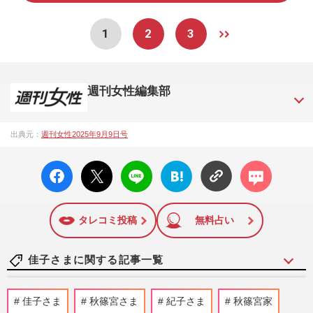
1
2
3
週刊女性編集部
1957年3月6日に日本で最初に創刊された女性週刊誌。芸能ゴ
出典元：
週刊女性2025年9月9日号
シップや事件、皇室の話題、感動ドキュメント、美容・健
康・グルメ・占いに関する情報を発信している。2017年12月
facebo
X ポス
LINE
はてな
コメン
12日号で「眞子さま嫁ぎ先の“義母”が抱える400万円超の“借金
ok い
ト
ブック
ト
トラブル”」報道をスクープ。この一報から約2か月後、宮内庁
いね
マーク
は結婚延期を発表。同記事は2018年の「編集者が選ぶ雑誌ジ
に追加
ャーナリズム賞」大賞を受賞した。毎週火曜日発売。
タレコミ投稿
無料占い
佳子さまに関する記事一覧
《佳子さまの歩み》皇室典範改正案の成立
佳子さま
秋篠宮さま
紀子さま
秋篠宮家
に天皇陛下、愛子さまらの考えは？疑問が