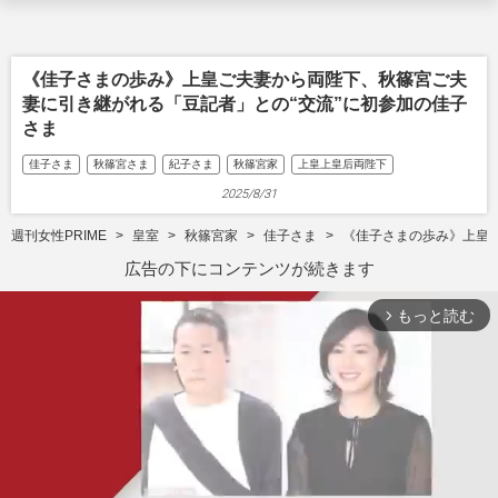
《佳子さまの歩み》上皇ご夫妻から両陛下、秋篠宮ご夫
妻に引き継がれる「豆記者」との“交流”に初参加の佳子
さま
佳子さま
秋篠宮さま
紀子さま
秋篠宮家
上皇上皇后両陛下
2025/8/31
週刊女性PRIME
皇室
秋篠宮家
佳子さま
《佳子さまの歩み》上皇
広告の下にコンテンツが続きます
もっと読む
arrow_forward_ios