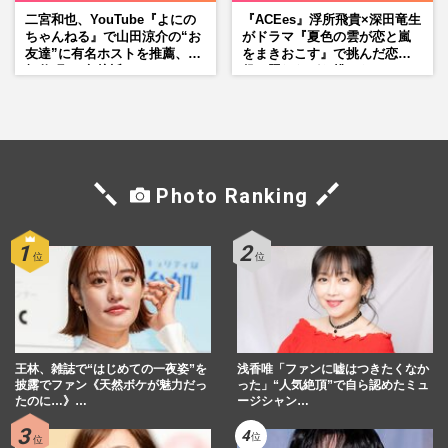
二宮和也、YouTube『よにの
『ACEes』浮所飛貴×深田竜生
ちゃんねる』で山田涼介の“お
がドラマ『夏色の雲が恋と嵐
友達”に有名ホストを推薦、歌
をまきおこす』で挑んだ恋人
舞伎町に“急接近”でファン
役、照れながら挑んだキュン
「関わらないで！」
シーン秘話
Photo Ranking
王林、雑誌で“はじめての一夜姿”を
浅香唯「ファンに嘘はつきたくなか
披露でファン《天然ボケが魅力だっ
った」“人気絶頂”で自ら認めたミュ
たのに…》…
ージシャン…