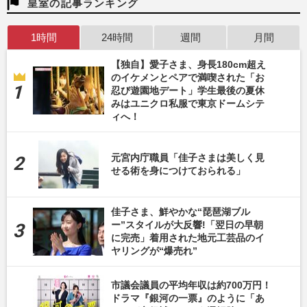
皇室の記事ランキング
1時間
24時間
週間
月間
【独自】愛子さま、身長180cm超え
のイケメンとペアで満喫された「お
忍び遊園地デート」学生最後の夏休
みはユニクロ私服で東京ドームシテ
ィへ！
元宮内庁職員「佳子さまは美しく見
せる術を身につけておられる」
佳子さま、鮮やかな“琵琶湖ブル
ー”スタイルが大反響!「翌日の早朝
に完売」着用された地元工芸品のイ
ヤリングが“爆売れ”
市議会議員の平均年収は約700万円！
ドラマ『銀河の一票』のように「あ