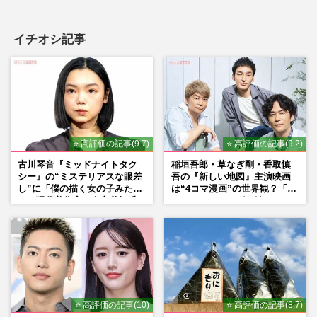
イチオシ記事
⭐ 高評価の記事(9.7)
⭐ 高評価の記事(9.2)
古川琴音『ミッドナイトタク
稲垣吾郎・草なぎ剛・香取慎
シー』の“ミステリアスな眼差
吾の『新しい地図』主演映画
し”に「僕の描く女の子みた
は“4コマ漫画”の世界観？「フ
い」現代美術家・奈良美智氏
ァンミーティングを続けた
もSNSで“公認”
い」10周年にかける意気込み
も
⭐ 高評価の記事(10)
⭐ 高評価の記事(8.7)