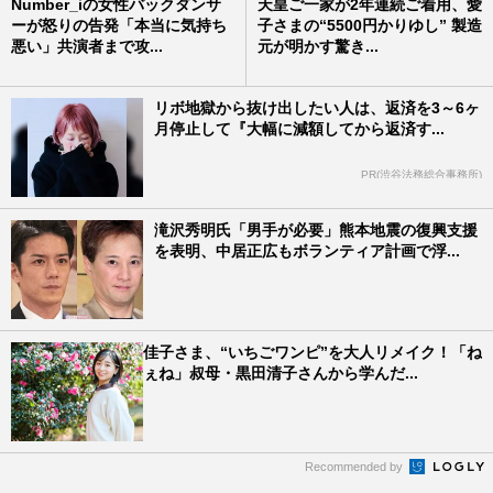
Number_iの女性バックダンサ
天皇ご一家が2年連続ご着用、愛
ーが怒りの告発「本当に気持ち
子さまの“5500円かりゆし” 製造
悪い」共演者まで攻...
元が明かす驚き...
リボ地獄から抜け出したい人は、返済を3～6ヶ
月停止して『大幅に減額してから返済す...
PR(渋谷法務総合事務所)
滝沢秀明氏「男手が必要」熊本地震の復興支援
を表明、中居正広もボランティア計画で浮...
佳子さま、“いちごワンピ”を大人リメイク！「ね
ぇね」叔母・黒田清子さんから学んだ...
Recommended by