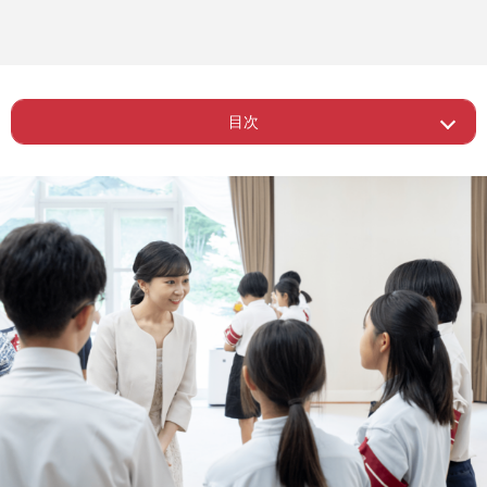
目次
Page 1
ー 上皇ご夫妻による沖縄県訪問
Page 2
ー 原爆死没者慰霊碑に供花し、拝礼