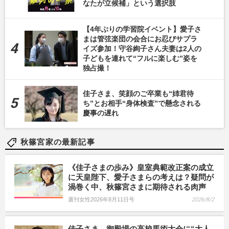
なたが立候補」という選択肢
【4年ぶりの学習院イベント】愛子さ
まは管弦楽団の会合にお忍びサプラ
イズ参加！守谷絢子さん夫妻は2人の
子どもを連れて“フルに楽しむ”姿を
独占撮！
佳子さま、笑顔のご卒業も“姉君待
ち”とお相手“身体検査”で懸念される
慶事の遅れ
秋篠宮家の最新記事
《佳子さまの歩み》皇室典範改正案の成立
に天皇陛下、愛子さまらの考えは？疑問が
渦巻く中、秋篠宮さまに期待される肉声
週刊女性2026年8月11日号
2026/8/2
佳子さま、御殿場の高校馬術大会に“大人