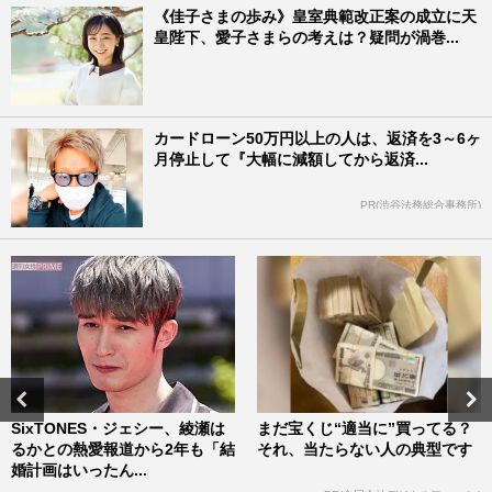
《佳子さまの歩み》皇室典範改正案の成立に天
皇陛下、愛子さまらの考えは？疑問が渦巻...
カードローン50万円以上の人は、返済を3～6ヶ
月停止して『大幅に減額してから返済...
PR(渋谷法務総合事務所)
SixTONES・ジェシー、綾瀬は
まだ宝くじ“適当に”買ってる？
るかとの熱愛報道から2年も「結
それ、当たらない人の典型です
婚計画はいったん...