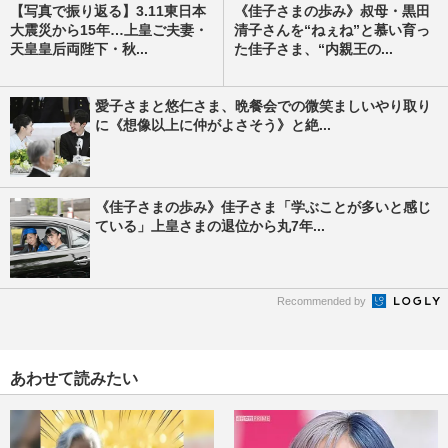
【写真で振り返る】3.11東日本
《佳子さまの歩み》叔母・黒田
大震災から15年…上皇ご夫妻・
清子さんを“ねぇね”と慕い育っ
天皇皇后両陛下・秋...
た佳子さま、“内親王の...
愛子さまと悠仁さま、晩餐会での微笑ましいやり取り
に《想像以上に仲がよさそう》と絶...
《佳子さまの歩み》佳子さま「学ぶことが多いと感じ
ている」上皇さまの退位から丸7年...
Recommended by
あわせて読みたい