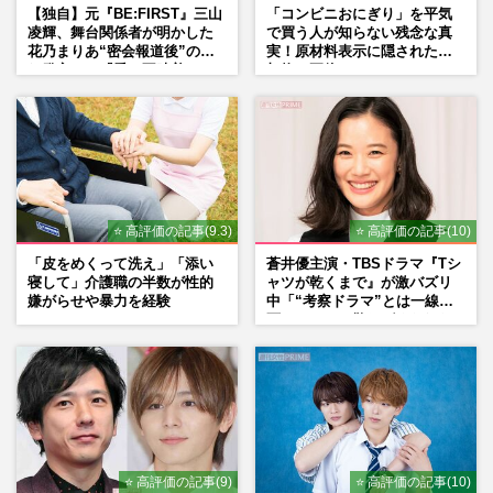
【独自】元『BE:FIRST』三山
「コンビニおにぎり」を平気
凌輝、舞台関係者が明かした
で買う人が知らない残念な真
花乃まりあ“密会報道後”の呆
実！原材料表示に隠された添
れ発言と、『愛の不時着』の
加物の正体
劇場が答えた共演舞台の行方
⭐ 高評価の記事(9.3)
⭐ 高評価の記事(10)
「皮をめくって洗え」「添い
蒼井優主演・TBSドラマ『Tシ
寝して」介護職の半数が性的
ャツが乾くまで』が激バズリ
嫌がらせや暴力を経験
中「“考察ドラマ”とは一線を
画している」散りばめられた
伏線よりも大事な要素
⭐ 高評価の記事(9)
⭐ 高評価の記事(10)