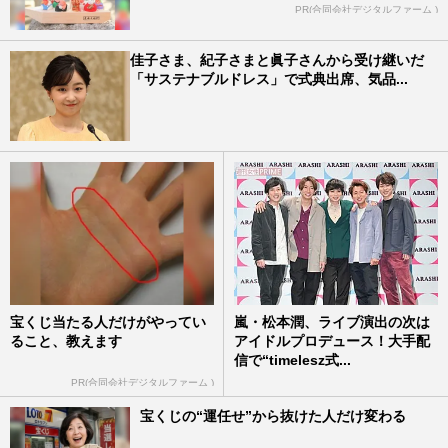
PR(合同会社デジタルファーム )
佳子さま、紀子さまと眞子さんから受け継いだ
「サステナブルドレス」で式典出席、気品...
宝くじ当たる人だけがやってい
嵐・松本潤、ライブ演出の次は
ること、教えます
アイドルプロデュース！大手配
信で“timelesz式...
PR(合同会社デジタルファーム )
宝くじの“運任せ”から抜けた人だけ変わる