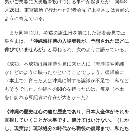
男がご夫妻に火炎瓶を投げつける事件が起きたが、同年8
月26日、東宮御所で行われた記者会見で上皇さまは冒頭の
ように答えている。
また同年12月、42歳の誕生日を前にした記者会見で上
皇さまは、
「沖縄海洋博の入場者数が、予想されたほどに
伸びていませんが」
と尋ねられ、次のように語っている。
《成功、不成功は海洋博を見に来た人に（海洋博や沖縄
が）どのように映ったかということでしょう。復帰前に
（本土で）育った人は沖縄に対する認識が不足で、私など
もそうでした。沖縄への関心を持ったのは、毎夏（本土
を）訪れる豆記者の存在が大きかった》
《沖縄の歴史は心の痛む歴史であり、日本人全体がそれを
直視していくことが大事です。避けてはいけない。（しか
し、現実は）琉球処分の時代から戦後の復帰まで、私たち