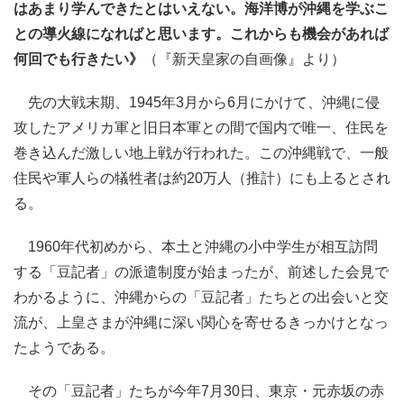
はあまり学んできたとはいえない。海洋博が沖縄を学ぶこ
との導火線になればと思います。これからも機会があれば
何回でも行きたい》
（『新天皇家の自画像』より）
先の大戦末期、1945年3月から6月にかけて、沖縄に侵
攻したアメリカ軍と旧日本軍との間で国内で唯一、住民を
巻き込んだ激しい地上戦が行われた。この沖縄戦で、一般
住民や軍人らの犠牲者は約20万人（推計）にも上るとされ
る。
1960年代初めから、本土と沖縄の小中学生が相互訪問
する「豆記者」の派遣制度が始まったが、前述した会見で
わかるように、沖縄からの「豆記者」たちとの出会いと交
流が、上皇さまが沖縄に深い関心を寄せるきっかけとなっ
たようである。
その「豆記者」たちが今年7月30日、東京・元赤坂の赤