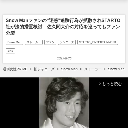
Snow Manファンの“迷惑”追跡行為が拡散されSTARTO
社が法的措置検討…佐久間大介の対応を巡ってもファン
分裂
Snow Man
ストーカー
ファン
ジャニーズ
STARTO_ENTERTAINMENT
SNS
2025/8/25
週刊女性PRIME
旧ジャニーズ
Snow Man
ストーカー
Snow M
もっと読む
arrow_forward_ios