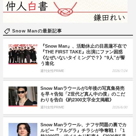
Snow Manの最新記事
『Snow Man』、活動休止の目黒蓮不在で
『THE FIRST TAKE』出演にファン困惑
《なぜいないタイミングで？》“9人”が誓
う進化
週刊女性PRIME
2026/7/24
Snow Manラウールが1年後の写真集発売
を早々告知「Z世代ど真ん中の僕」のこだ
わりを告白《約2300文字全文掲載》
週刊女性PRIME
2026/6/30
Snow Manラウール、ナフサ問題の裏でカ
ルビー『フルグラ』チラシが争奪戦！「1