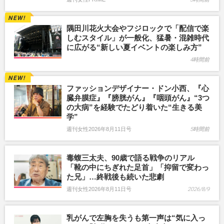
隅田川花火大会やフジロックで「配信で楽
しむスタイル」が一般化、猛暑・混雑時代
に広がる“新しい夏イベントの楽しみ方”
4時間前
ファッションデザイナー・ドン小西、『心
臓弁膜症』『膀胱がん』『咽頭がん』“3つ
の大病”を経験でたどり着いた“生きる美
学”
週刊女性2026年8月11日号
5時間前
毒蝮三太夫、90歳で語る戦争のリアル
「靴の中にちぎれた足首」「抑留で変わっ
た兄」…終戦後も続いた悲劇
週刊女性2026年8月11日号
2026/8/9
乳がんで左胸を失うも第一声は“気に入っ