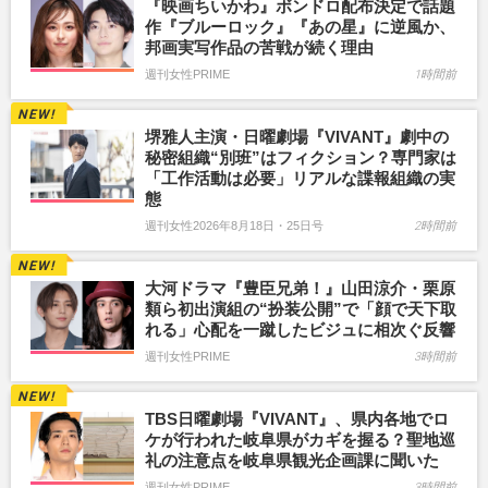
『映画ちいかわ』ボンドロ配布決定で話題
作『ブルーロック』『あの星』に逆風か、
邦画実写作品の苦戦が続く理由
週刊女性PRIME
1時間前
堺雅人主演・日曜劇場『VIVANT』劇中の
秘密組織“別班”はフィクション？専門家は
「工作活動は必要」リアルな諜報組織の実
態
週刊女性2026年8月18日・25日号
2時間前
大河ドラマ『豊臣兄弟！』山田涼介・栗原
類ら初出演組の“扮装公開”で「顔で天下取
れる」心配を一蹴したビジュに相次ぐ反響
週刊女性PRIME
3時間前
TBS日曜劇場『VIVANT』、県内各地でロ
ケが行われた岐阜県がカギを握る？聖地巡
礼の注意点を岐阜県観光企画課に聞いた
週刊女性PRIME
3時間前