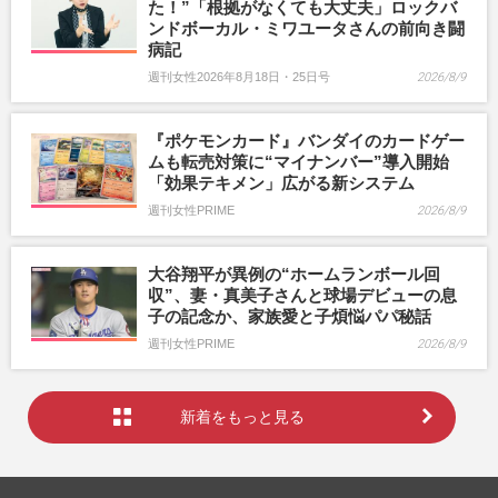
た！”「根拠がなくても大丈夫」ロックバ
ンドボーカル・ミワユータさんの前向き闘
病記
週刊女性2026年8月18日・25日号
2026/8/9
『ポケモンカード』バンダイのカードゲー
ムも転売対策に“マイナンバー”導入開始
「効果テキメン」広がる新システム
週刊女性PRIME
2026/8/9
大谷翔平が異例の“ホームランボール回
収”、妻・真美子さんと球場デビューの息
子の記念か、家族愛と子煩悩パパ秘話
週刊女性PRIME
2026/8/9
新着をもっと見る