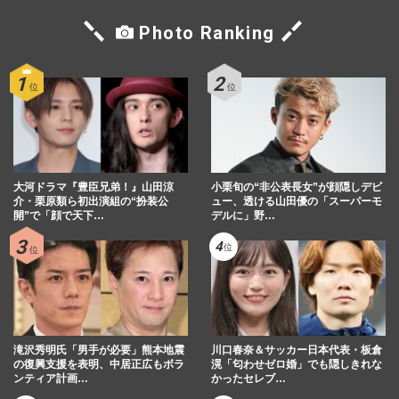
Photo Ranking
大河ドラマ『豊臣兄弟！』山田涼
小栗旬の“非公表長女”が顔隠しデビ
介・栗原類ら初出演組の“扮装公
ュー、透ける山田優の「スーパーモ
開”で「顔で天下…
デルに」野…
滝沢秀明氏「男手が必要」熊本地震
川口春奈＆サッカー日本代表・板倉
の復興支援を表明、中居正広もボラ
滉「匂わせゼロ婚」でも隠しきれな
ンティア計画…
かったセレブ…