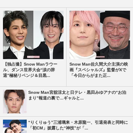
【独占撮】Snow Manラウー
Snow Man佐久間大介主演の映
ル、ダンス世界大会“涙の辞
画『スペシャルズ』監督がXで
退”極秘リベンジ＆目黒...
「今日からがまた正...
Snow Man宮舘涼太と日テレ・黒田みゆアナの“お泊
まり”報道の裏で…ギャルと...
“りくりゅう”三浦璃来・木原龍一、引退発表と同時に
「初CM」披露した“神技”が「...