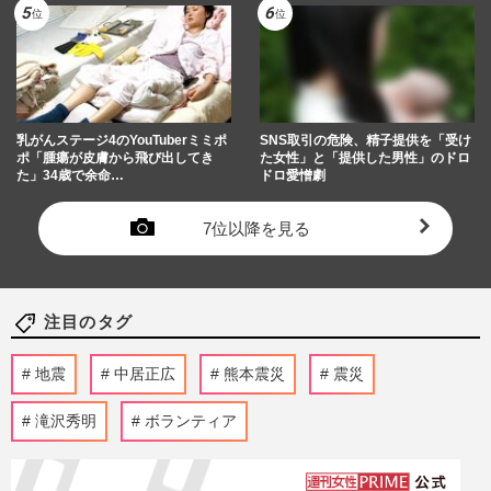
乳がんステージ4のYouTuberミミポ
SNS取引の危険、精子提供を「受け
ポ「腫瘍が皮膚から飛び出してき
た女性」と「提供した男性」のドロ
た」34歳で余命…
ドロ愛憎劇
7位以降を見る
注目のタグ
地震
中居正広
熊本震災
震災
滝沢秀明
ボランティア