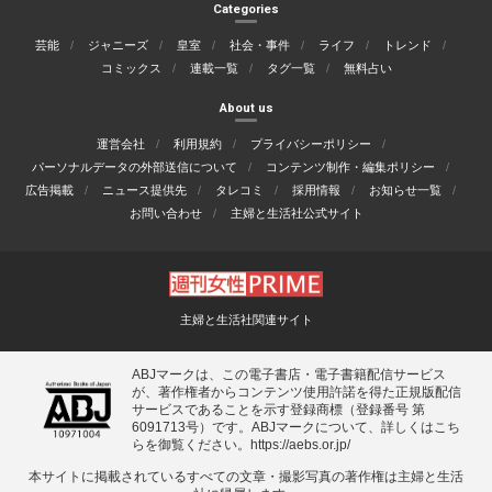
Categories
芸能
ジャニーズ
皇室
社会・事件
ライフ
トレンド
コミックス
連載一覧
タグ一覧
無料占い
About us
運営会社
利用規約
プライバシーポリシー
パーソナルデータの外部送信について
コンテンツ制作・編集ポリシー
広告掲載
ニュース提供先
タレコミ
採用情報
お知らせ一覧
お問い合わせ
主婦と生活社公式サイト
主婦と生活社関連サイト
ABJマークは、この電子書店・電子書籍配信サービス
が、著作権者からコンテンツ使用許諾を得た正規版配信
サービスであることを示す登録商標（登録番号 第
6091713号）です。ABJマークについて、詳しくはこち
らを御覧ください。
https://aebs.or.jp/
本サイトに掲載されているすべての⽂章・撮影写真の著作権は主婦と⽣活