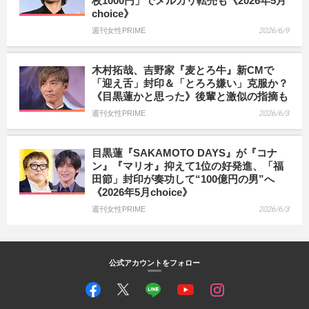
枚1000円」でメルカリ転売も《2026年5月
choice》
週刊女性PRIME
2026/6/9
木村拓哉、吉野家『麦とろ牛』新CMで
「迎え舌」封印＆「とろろ嫌い」克服か？
《目黒蓮かと思った》後輩と激似の指摘も
週刊女性PRIME
2026/6/3
目黒蓮『SAKAMOTO DAYS』が『コナ
ン』『マリオ』抑えて1位の好発進、「福
田節」封印が奏功して“100億円の男”へ
《2026年5月choice》
週刊女性PRIME
2026/6/3
公式アカウントをフォロー