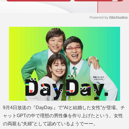
Powered by 
GliaStudios
M
u
t
e
9月4日放送の『DayDay.』で“AIと結婚した女性”が登場。チ
ャットGPTの中で理想の男性像を作り上げたという。女性
の両親も“夫婦”として認めているようでーー。