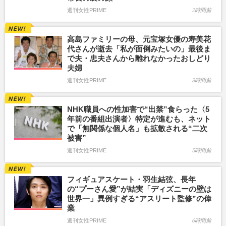
週刊女性PRIME
2時間前
高島ファミリーの母、元宝塚女優の寿美花
代さんが逝去「私が面倒みたいの」最後ま
で夫・忠夫さんから離れなかったおしどり
夫婦
週刊女性PRIME
3時間前
NHK職員への性加害で“出禁”食らった〈5
年前の番組出演者〉特定が進むも、ネット
で「無関係な個人名」も拡散される“二次
被害”
週刊女性PRIME
5時間前
フィギュアスケート・羽生結弦、長年
の“プーさん愛”が結実「ディズニーの壁は
世界一」異例すぎる“アスリート監修”の偉
業
週刊女性PRIME
6時間前