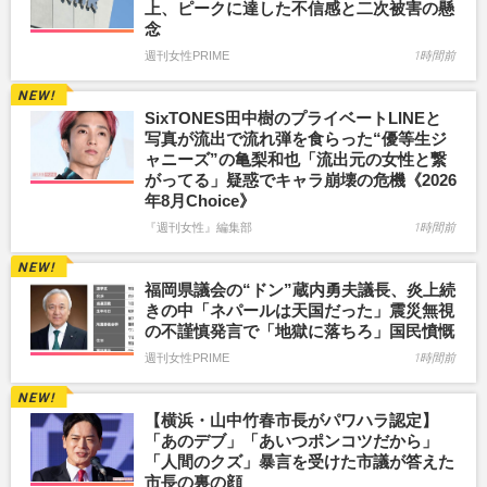
上、ピークに達した不信感と二次被害の懸
念
週刊女性PRIME
1時間前
SixTONES田中樹のプライベートLINEと
写真が流出で流れ弾を食らった“優等生ジ
ャニーズ”の亀梨和也「流出元の女性と繋
がってる」疑惑でキャラ崩壊の危機《2026
年8月Choice》
『週刊女性』編集部
1時間前
福岡県議会の“ドン”蔵内勇夫議長、炎上続
きの中「ネパールは天国だった」震災無視
の不謹慎発言で「地獄に落ちろ」国民憤慨
週刊女性PRIME
1時間前
【横浜・山中竹春市長がパワハラ認定】
「あのデブ」「あいつポンコツだから」
「人間のクズ」暴言を受けた市議が答えた
市長の裏の顔