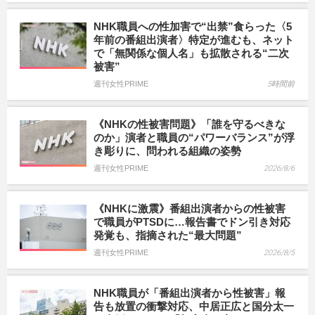
NHK職員への性加害で“出禁”食らった〈5
年前の番組出演者〉特定が進むも、ネット
で「無関係な個人名」も拡散される“二次
被害”
週刊女性PRIME
5時間前
《NHKの性被害問題》「誰を守るべきな
のか」演者と職員の“パワーバランス”が浮
き彫りに、問われる組織の姿勢
週刊女性PRIME
2026/8/6
《NHKに激震》番組出演者からの性被害
で職員がPTSDに…報告書でドン引き対応
発覚も、指摘された“最大問題”
週刊女性PRIME
2026/8/5
NHK職員が「番組出演者から性被害」報
告も放置の衝撃対応、中居正広と国分太一