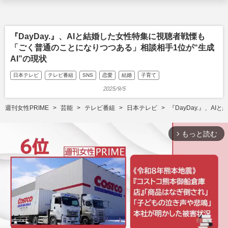
『DayDay.』、AIと結婚した女性特集に視聴者戦慄も
「ごく普通のことになりつつある」相談相手1位が“生成
AI”の現状
日本テレビ
テレビ番組
SNS
恋愛
結婚
子育て
2025/9/5
週刊女性PRIME
芸能
テレビ番組
日本テレビ
『DayDay.』、
もっと読む
arrow_forward_ios