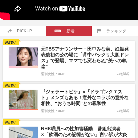
PICKUP
新着
ランキング
元TBSアナウンサー・田中みな実、妊娠発
表後初の公の場に「背中パックリ大胆ドレ
ス」で登場、ママでも変わらぬ“美への執
念”
週刊女性PRIME
0時間前
『ジェラートピケ』×『ドラゴンクエス
ト』メンズもある！意外なコラボの意外な
相性、“おうち時間”との親和性
週刊女性PRIME
0時間前
NHK職員への性加害騒動、番組出演者
X「飲酒のため記憶がない」言い訳が大炎