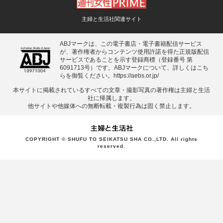
主婦と生活社関連サイト
ABJマークは、この電子書店・電子書籍配信サービス
が、著作権者からコンテンツ使用許諾を得た正規版配信
サービスであることを示す登録商標（登録番号 第
6091713号）です。ABJマークについて、詳しくはこち
らを御覧ください。
https://aebs.or.jp/
本サイトに掲載されているすべての⽂章・撮影写真の著作権は主婦と⽣活
社に帰属します。
他サイトや他媒体への無断転載・複製⾏為は固く禁⽌します。
COPYRIGHT © SHUFU TO SEIKATSU SHA CO.,LTD. All rights
reserved.