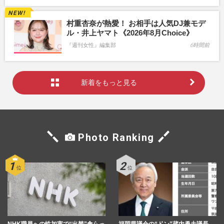
村重杏奈が熱愛！ お相手は人気DJ兼モデ
ル・井上ヤマト《2026年8月Choice》
『週刊女性』編集部
6時間前
新着をもっと見る
Photo Ranking
NHK職員への性加害で“出禁”食らっ
福岡県議会の“ドン”蔵内勇夫議長、