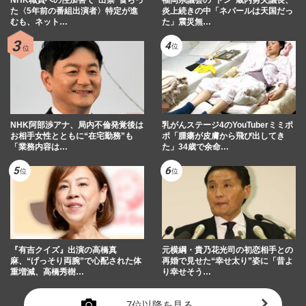
た〈5年前の番組出演者〉特定が進
炎上続きの中「ネパールは天国だっ
むも、ネット…
た」震災無…
NHK阿部渉アナ、局内不倫発覚後は
乳がんステージ4のYouTuberミミポ
お相手女性とともに“在宅勤務”も
ポ「腫瘍が皮膚から飛び出してき
「業務内容は…
た」34歳で余命…
『有吉クイズ』出演の高橋真
元横綱・貴乃花光司の初恋相手との
麻、“げっそり両腕”で心配された体
再婚で見せた“幸せ太り”姿に「昔よ
重増減、高橋秀樹…
り幸せそう…
7位以降を見る