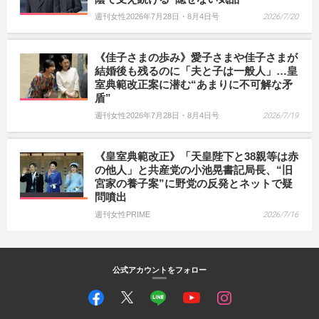
週刊女性2026年7月28日・8月4日号
2026/7/20
《佳子さまの歩み》愛子さまや佳子さまが
結婚後も残るのに「夫と子は一般人」…皇
室典範改正案に潜む“あまりに不可解な矛
盾”
週刊女性2026年7月28日・8月4日号
2026/7/19
《皇室典範改正》「天皇陛下と38親等は赤
の他人」と共産党の小池晃書記局長、“旧
宮家の養子案”に野党の反発とネットで疑
問噴出
週刊女性PRIME
2026/7/16
公式アカウントをフォロー