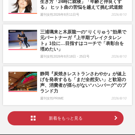
生き方「24時に就寝」「年齢と仲良くす
る」 ヒット曲の苦悩を越えて挑む武道館
週刊女性2026年8月11日号
2026/8/10
三浦璃来と木原龍一の“りくりゅう”効果で
元パートナーガ『上半期ブレイクタレン
ト』1位に…目指すはコーチで「表彰台を
埋めたい」
週刊女性2026年8月18日・25日号
2026/8/10
静岡『炭焼きレストランさわやか』が値上
げを発表するも「まだ全然安い」と歓迎の
声、消費者が揺らがない“ハンバーグ”のブ
ランド力
週刊女性PRIME
2026/8/10
新着をもっと見る