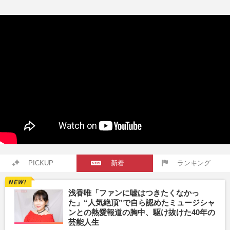
PICKUP
新着
ランキング
浅香唯「ファンに嘘はつきたくなかっ
た」“人気絶頂”で自ら認めたミュージシャ
ンとの熱愛報道の胸中、駆け抜けた40年の
芸能人生