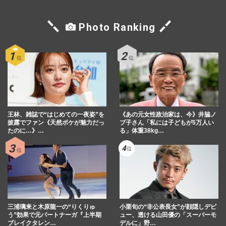
Photo Ranking
王林、雑誌で“はじめての一夜姿”を
《あの元女性政治家は、今》井脇ノ
披露でファン《天然ボケが魅力だっ
ブ子さん「私には子どもが5万人い
たのに…》…
る」体重38kg…
三浦璃来と木原龍一の“りくりゅ
小栗旬の“非公表長女”が顔隠しデビ
う”効果で元パートナーガ『上半期
ュー、透ける山田優の「スーパーモ
ブレイクタレン…
デルに」野…