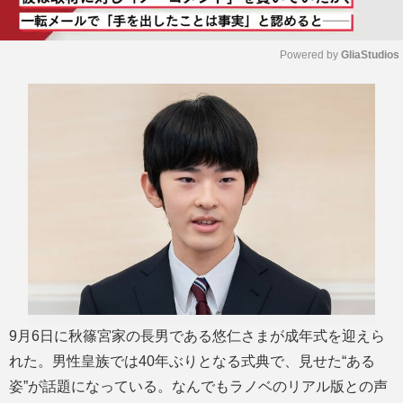
Powered by 
GliaStudios
M
u
t
e
9月6日に秋篠宮家の長男である悠仁さまが成年式を迎えら
れた。男性皇族では40年ぶりとなる式典で、見せた“ある
姿”が話題になっている。なんでもラノベのリアル版との声