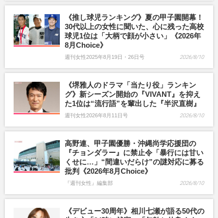
《推し球児ランキング》夏の甲子園開幕！
30代以上の女性に聞いた、心に残った高校
球児1位は「大柄で顔が小さい」《2026年
8月Choice》
週刊女性2025年8月19日・26日号
2026/8/10
《堺雅人のドラマ「当たり役」ランキン
グ》新シーズン開始の『VIVANT』を抑え
た1位は“流行語”を輩出した『半沢直樹』
週刊女性2026年8月11日号
2026/8/10
高野連、甲子園優勝・沖縄尚学応援団の
『チョンダラー』に禁止令「暴行には甘い
くせに…」“間違いだらけ”の謎対応に募る
批判《2026年8月Choice》
『週刊女性』編集部
2026/8/10
《デビュー30周年》相川七瀬が語る50代の