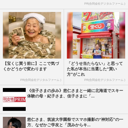
PR(合同会社デジタルファーム )
【宝くじ買う前に】ここで気づ
「どうせ当たらない」と思って
くかどうかで変わります
た私が本当に当選した“買い
方”がこれ
PR(合同会社デジタルファーム )
PR(合同会社デジタルファーム )
《佳子さまの歩み》悠仁さまと一緒に北海道でスキー
体験の母・紀子さま、佳子さまに「...
悠仁さま、筑波大学園祭でスマホ撮影の“神対応”の一
方、なぜかご学友と「茂みからキ...