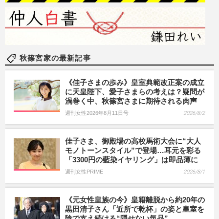
秋篠宮家の最新記事
《佳子さまの歩み》皇室典範改正案の成立
に天皇陛下、愛子さまらの考えは？疑問が
渦巻く中、秋篠宮さまに期待される肉声
週刊女性2026年8月11日号
2026/8/2
佳子さま、御殿場の高校馬術大会に“大人
モノトーンスタイル”で登場…耳元を彩る
「3300円の藍染イヤリング」は即品薄に
週刊女性PRIME
2026/8/1
《元女性皇族の今》皇籍離脱から約20年の
黒田清子さん「近所で乾杯」の姿と皇室を
陰で支え続ける“隠せない気品”