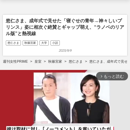
悠仁さま、成年式で見せた「寝ぐせの青年→神々しいプ
リンス」姿に相次ぐ絶賛とギャップ萌え、“ラノベのリア
ル版”と熱視線
悠仁さま
秋篠宮家
大学
小説
2025/9/9
週刊女性PRIME
皇室
秋篠宮家
悠仁さま
悠仁さま、成年式で見せ
もっと読む
arrow_forward_ios