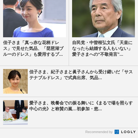
佳子さま「真っ赤な花柄ドレ
自民党・中曽根弘文氏「天皇に
ス」で見せた気品、「琵琶湖ブ
なったら結婚する人もいない」
ルーのドレス」も愛用するブ...
愛子さまへの“不敬発言”...
佳子さま、紀子さまと眞子さんから受け継いだ「サス
テナブルドレス」で式典出席、気品...
愛子さま、晩餐会での振る舞いに《まるで場を照らす
中心の光》と称賛の嵐…初参加・悠...
Recommended by