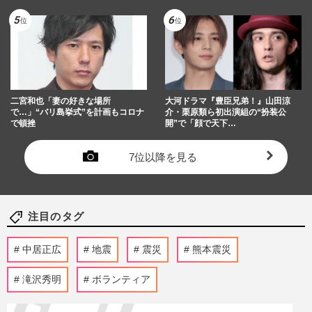
二宮和也「妻の好きな場所
大河ドラマ『豊臣兄弟！』山田涼
で…」“バリ島挙式”を計画もコロナ
介・栗原類ら初出演組の“扮装公
で頓挫
開”で「顔で天下…
7位以降を見る
注目のタグ
中居正広
地震
震災
熊本震災
滝沢秀明
ボランティア