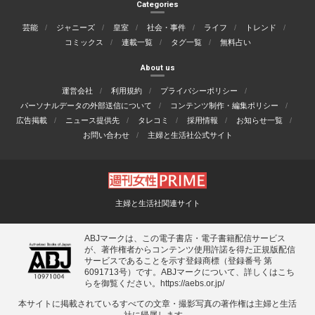
Categories
芸能
ジャニーズ
皇室
社会・事件
ライフ
トレンド
コミックス
連載一覧
タグ一覧
無料占い
About us
運営会社
利用規約
プライバシーポリシー
パーソナルデータの外部送信について
コンテンツ制作・編集ポリシー
広告掲載
ニュース提供先
タレコミ
採用情報
お知らせ一覧
お問い合わせ
主婦と生活社公式サイト
主婦と生活社関連サイト
ABJマークは、この電子書店・電子書籍配信サービス
が、著作権者からコンテンツ使用許諾を得た正規版配信
サービスであることを示す登録商標（登録番号 第
6091713号）です。ABJマークについて、詳しくはこち
らを御覧ください。
https://aebs.or.jp/
本サイトに掲載されているすべての⽂章・撮影写真の著作権は主婦と⽣活
社に帰属します。