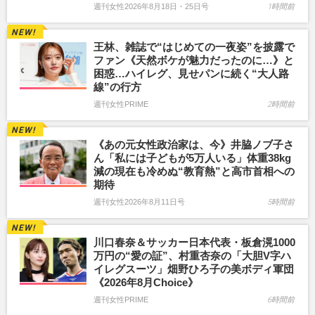
週刊女性2026年8月18日・25日号
1時間前
王林、雑誌で“はじめての一夜姿”を披露で
ファン《天然ボケが魅力だったのに…》と
困惑…ハイレグ、見せパンに続く“大人路
線”の行方
週刊女性PRIME
2時間前
《あの元女性政治家は、今》井脇ノブ子さ
ん「私には子どもが5万人いる」体重38kg
減の現在も冷めぬ“教育熱”と高市首相への
期待
週刊女性2026年8月11日号
5時間前
川口春奈＆サッカー日本代表・板倉滉1000
万円の“愛の証”、村重杏奈の「大胆V字ハ
イレグスーツ」畑野ひろ子の美ボディ軍団
《2026年8月Choice》
週刊女性PRIME
6時間前