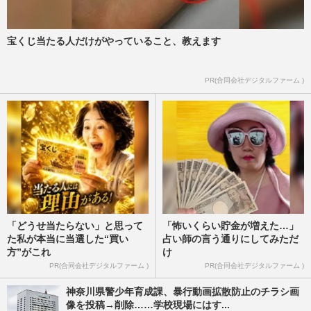
2026/7/15
《いじめを晒して撲滅》フォロワー110万
宝くじ当たる人だけがやっていること、教えます
人超え『DEATHDOL NOTE』運営者が明
かす暴露のきっかけと“正義”へ…
PR(合同会社デジタルファーム )
週刊女性PRIME
2026/7/14
「どうせ当たらない」と思って
「怖いくらい貯金が増えた…」
た私が本当に当選した“買い
占い師の言う通りにしてみただ
方”がこれ
け
PR(合同会社デジタルファーム )
PR(合同会社デジタルファーム )
神奈川県警少年育成課、暴行動画拡散防止のチラシ画
像を投稿→削除……学校現場にはす...