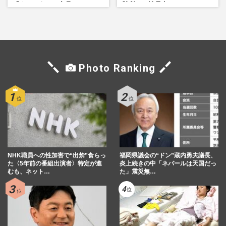
「まさかうちの商品とは…」
難所での性暴力』
Photo Ranking
NHK職員への性加害で“出禁”食らっ
福岡県議会の“ドン”蔵内勇夫議長、
た〈5年前の番組出演者〉特定が進
炎上続きの中「ネパールは天国だっ
むも、ネット…
た」震災無…