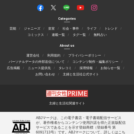
Categories
芸能
ジャニーズ
皇室
社会・事件
ライフ
トレンド
コミックス
連載一覧
タグ一覧
無料占い
About us
運営会社
利用規約
プライバシーポリシー
パーソナルデータの外部送信について
コンテンツ制作・編集ポリシー
広告掲載
ニュース提供先
タレコミ
採用情報
お知らせ一覧
お問い合わせ
主婦と生活社公式サイト
主婦と生活社関連サイト
ABJマークは、この電子書店・電子書籍配信サービス
が、著作権者からコンテンツ使用許諾を得た正規版配信
サービスであることを示す登録商標（登録番号 第
6091713号）です。ABJマークについて、詳しくはこち