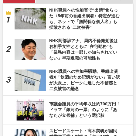
NHK職員への性加害で“出禁”食らっ
た〈5年前の番組出演者〉特定が進む
も、ネットで「無関係な個人名」も
拡散される“二次被害”
NHK阿部渉アナ、局内不倫発覚後は
お相手女性とともに“在宅勤務”も
「業務内容は一部しか知らされてい
ない」早期退職の可能性も
NHK職員への性加害騒動、番組出演
者X「飲酒のため記憶がない」言い訳
が大炎上、ピークに達した不信感と
二次被害の懸念
市議会議員の平均年収は約700万円！
ドラマ『銀河の一票』のように「あ
なたが立候補」という選択肢
スピードスケート・高木美帆が国民