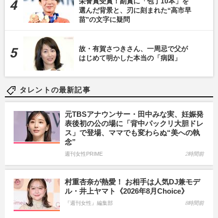
栄誉賞受賞！副賞に「包丁10本」を
選んだ背景と、刃に刻まれた“高市早
苗”の文字に疑問
故・有賀さつきさん、一周忌で父が
はじめて明かした本当の「病因」
タレントの最新記事
元TBSアナウンサー・田中みな実、妊娠発
表後初の公の場に「背中パックリ大胆ドレ
ス」で登場、ママでも変わらぬ“美への執
念”
週刊女性PRIME
2時間前
村重杏奈が熱愛！ お相手は人気DJ兼モデ
ル・井上ヤマト《2026年8月Choice》
『週刊女性』編集部
8時間前