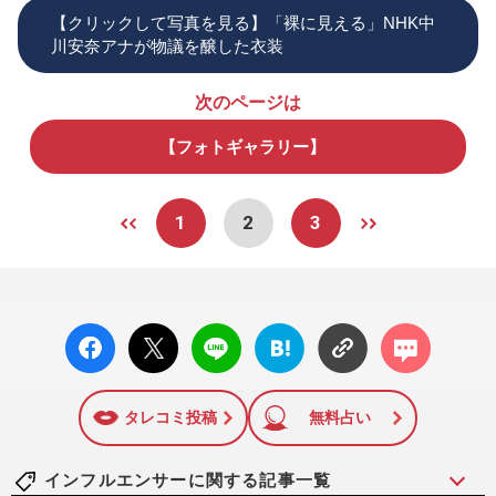
【クリックして写真を見る】「裸に見える」NHK中
川安奈アナが物議を醸した衣装
次のページは
【フォトギャラリー】
1
2
3
facebo
X ポス
LINE
はてな
コメン
ok い
ト
ブック
ト
いね
マーク
に追加
タレコミ投稿
無料占い
インフルエンサーに関する記事一覧