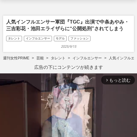
人気インフルエンサー軍団『TGC』出演で中条あやみ・
三吉彩花・池田エライザらに“公開処刑”されてしまう
タレント
インフルエンサー
モデル
ファッション
2025/9/15
週刊女性PRIME
芸能
タレント
インフルエンサー
人気インフルエン
広告の下にコンテンツが続きます
もっと読む
arrow_forward_ios