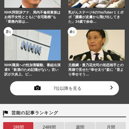
NHK阿部渉アナ、局内不倫発覚後は
乳がんステージ4のYouTuberミミポ
お相手女性とともに“在宅勤務”も
ポ「腫瘍が皮膚から飛び出してき
「業務内容は…
た」34歳で余命…
NHK職員への性加害騒動、番組出演
元横綱・貴乃花光司の初恋相手との
者X「飲酒のため記憶がない」言い
再婚で見せた“幸せ太り”姿に「昔よ
訳が大炎上、ピ…
り幸せそう…
7位以降を見る
芸能の記事ランキング
1時間
24時間
週間
月間