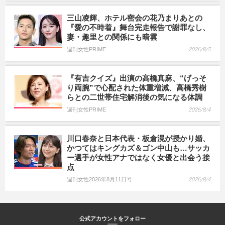
三山凌輝、ホテル密会の花乃まりあとの
『愛の不時着』舞台完走報告で謝罪なし、
妻・趣里との関係にも暗雲
週刊女性PRIME
2026/8/5
『有吉クイズ』出演の高橋真麻、“げっそ
り両腕”で心配された体重増減、高橋秀樹
らとの二世帯住宅解消後の気になる体調
週刊女性PRIME
2026/8/4
川口春奈と日本代表・板倉滉が授かり婚、
かつてはキングカズ＆ゴン中山も…サッカ
ー選手が女性アナではなく女優と出会う接
点
週刊女性2026年8月11日号
2026/8/4
公式アカウントをフォロー