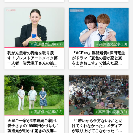
『大空港』番宣行脚に「メン
明かした「被災地に自社在庫
タル強すぎ」の実情
提供」の真相
⭐ 高評価の記事(7.7)
⭐ 高評価の記事(10)
乳がん患者の乳輪を取り戻
『ACEes』浮所飛貴×深田竜生
す！ブレストアートメイク第
がドラマ『夏色の雲が恋と嵐
一人者・岩元淑子さんの挑戦
をまきおこす』で挑んだ恋人
と「ハードルしかない」啓発
役、照れながら挑んだキュン
の“壁”
シーン秘話
⭐ 高評価の記事(8.3)
⭐ 高評価の記事(8.1)
天皇ご一家が2年連続ご着用、
「“若いから仕方ないね”と助
愛子さまの“5500円かりゆし”
けてくれなかった」メディア
製造元が明かす驚きの反響
が取り上げてこなかった『避