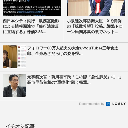
西日本シティ銀行、執務室撮影
小泉進次郎防衛大臣、Xで異例
による情報漏洩で「銀行法違反
の【拡散希望】投稿…迎撃ドロ
に直結する」株価2.86...
ーン民間募集の裏でネット...
フォロワー60万人超えの大食いYouTuber三年食太
郎、全身あざだらけの姿を投...
元事務次官・前川喜平氏「この際『急性肺炎』に…」
高市早苗首相の“重症化”願う衝撃...
Recommended by
イチオシ記事