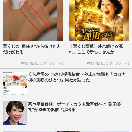
宝くじの“運任せ”から抜けた人
【宝くじ落選】外れ続ける流
だけ変わる
れ、ここで断ちませんか
PR(合同会社デジタルファーム )
PR(合同会社デジタルファーム )
くら寿司の“わさび提供装置”がX上で物議も「コロナ
禍の実験のひとつ」同社が語った...
高市早苗首相、ボーイスカウト受章者への“弥栄答
礼”がSNSで拡散「涙出る」