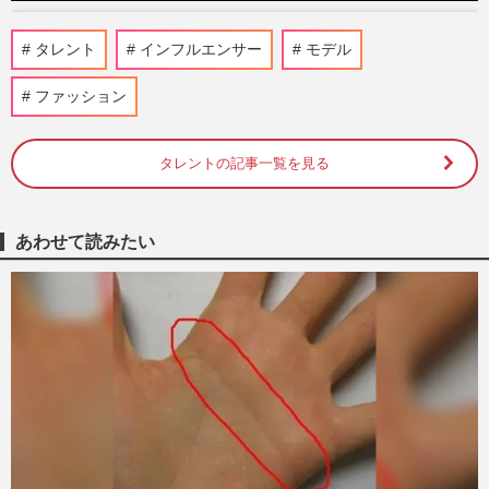
村重杏奈が熱愛！ お相手は人気DJ兼モデ
タレント
インフルエンサー
モデル
ル・井上ヤマト《2026年8月Choice》
『週刊女性』編集部
8時間前
ファッション
川口春奈と日本代表・板倉滉が授かり婚、
タレントの記事一覧を見る
かつてはキングカズ＆ゴン中山も…サッカ
ー選手が女性アナではなく…
週刊女性2026年8月11日号
2026/8/4
あわせて読みたい
《サッカーW杯》世界的バズでフォロワー
10倍のYouTuber・ガミックスが大炎上！
メッシの“低身長症”を嘲笑…
週刊女性PRIME
2026/7/15
1.5億円脱税で有罪判決のインフルエンサ
ー・宮崎麗果、執行猶予付きに《甘すぎ》
も背負う、実刑より重い“…
週刊女性PRIME