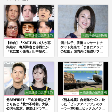
⭐ 高評価の記事(8.7)
⭐ 高評価の記事(8)
【独自】『KAT-TUN』6人が再
酒井法子、香港コンサートチ
集結か、亀梨和也と赤西仁が
ケット完売で「まさにアジア
「秋に驚く発表」田中聖の刑
の歌姫」国内外に根強いファ
期満了と重なる“匂わせ”では
ンで完全復活か
ない理由
⭐ 高評価の記事(8.7)
⭐ 高評価の記事(7.6)
元BE:FIRST・三山凌輝は花乃
《熊本地震》自衛隊公式Xに映
まりあと『愛の不時着』大阪
った「ビックアイデア」のク
公演も出演、趣里はドラマ
ーラー300箱…ビックカメラが