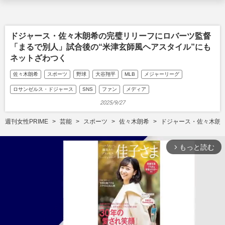
ドジャース・佐々木朗希の完璧リリーフにロバーツ監督
「まるで別人」試合後の“米津玄師風ヘアスタイル”にも
ネットざわつく
佐々木朗希
スポーツ
野球
大谷翔平
MLB
メジャーリーグ
ロサンゼルス・ドジャース
SNS
ファン
メディア
2025/9/27
週刊女性PRIME
芸能
スポーツ
佐々木朗希
ドジャース・佐々木朗
もっと読む
arrow_forward_ios