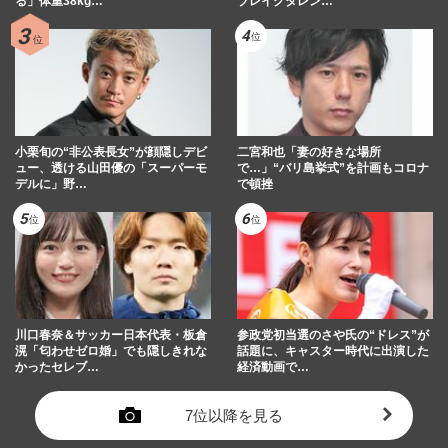
る」体重38kg…
ブレイクタレン…
小栗旬の“非公表長女”が顔隠しデビ
二宮和也「妻の好きな場所
ュー、透ける山田優の「スーパーモ
で…」“バリ島挙式”を計画もコロナ
デルに」野…
で頓挫
川口春奈＆サッカー日本代表・板倉
参政党初当選のさや氏の“ドレス”が
滉「匂わせゼロ婚」でも隠しきれな
話題に、キャスター時代に出演した
かったセレブ…
経済動画で…
7位以降を見る