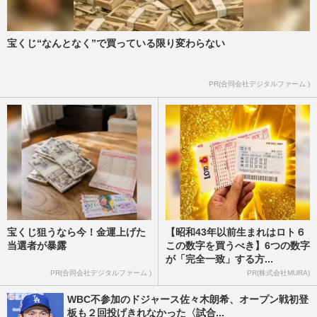
宝くじ“なんとなく”で買っている限り変わらない
PR(合同会社デジタルファーム )
宝くじ狙うなら今！金運上げた
【昭和43年以前生まれはロト６
当選者が暴露
この数字を買うべき】6つの数字
が「完全一致」する方...
PR(合同会社デジタルファーム )
PR(株式会社MURA)
WBC不参加のドジャース佐々木朗希、オープン戦初登
板も２回投げきれなかった〈試合...