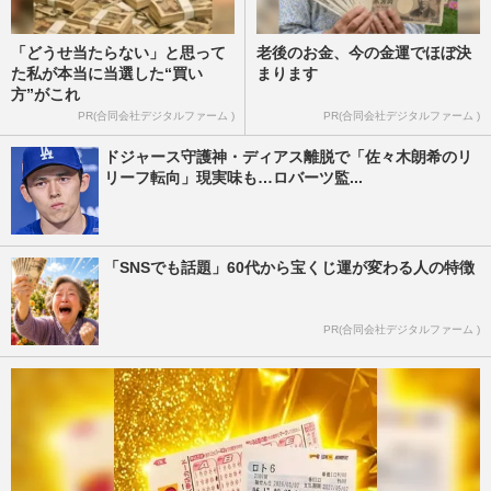
「どうせ当たらない」と思って
老後のお金、今の金運でほぼ決
た私が本当に当選した“買い
まります
方”がこれ
PR(合同会社デジタルファーム )
PR(合同会社デジタルファーム )
ドジャース守護神・ディアス離脱で「佐々木朗希のリ
リーフ転向」現実味も…ロバーツ監...
「SNSでも話題」60代から宝くじ運が変わる人の特徴
PR(合同会社デジタルファーム )