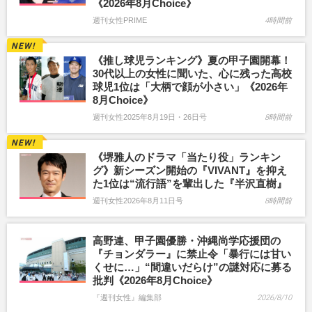
《2026年8月Choice》
週刊女性PRIME
4時間前
《推し球児ランキング》夏の甲子園開幕！
30代以上の女性に聞いた、心に残った高校
球児1位は「大柄で顔が小さい」《2026年
8月Choice》
週刊女性2025年8月19日・26日号
8時間前
《堺雅人のドラマ「当たり役」ランキン
グ》新シーズン開始の『VIVANT』を抑え
た1位は“流行語”を輩出した『半沢直樹』
週刊女性2026年8月11日号
8時間前
高野連、甲子園優勝・沖縄尚学応援団の
『チョンダラー』に禁止令「暴行には甘い
くせに…」“間違いだらけ”の謎対応に募る
批判《2026年8月Choice》
『週刊女性』編集部
2026/8/10