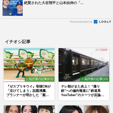
絶賛された大谷翔平と山本由伸の「...
Recommended by
イチオシ記事
⭐ 高評価の記事(9.5)
⭐ 高評価の記事(10)
『ゼスプリキウイ』母猫CMが
テレ朝がまた炎上！ “撮り
「泣けてしまう」話題沸騰、
鉄”への偏向報道に“鉄道系
プランナーが明かした「親に
YouTuber”のスーツが反論
連絡したくなる」制作秘話
ネットからも怒りの声「また
印象操作」「局の仕込みで
は？」