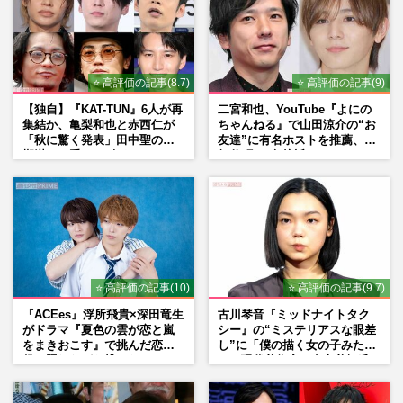
⭐ 高評価の記事(8.7)
⭐ 高評価の記事(9)
【独自】『KAT-TUN』6人が再
二宮和也、YouTube『よにの
集結か、亀梨和也と赤西仁が
ちゃんねる』で山田涼介の“お
「秋に驚く発表」田中聖の刑
友達”に有名ホストを推薦、歌
期満了と重なる“匂わせ”では
舞伎町に“急接近”でファン
ない理由
「関わらないで！」
⭐ 高評価の記事(10)
⭐ 高評価の記事(9.7)
『ACEes』浮所飛貴×深田竜生
古川琴音『ミッドナイトタク
がドラマ『夏色の雲が恋と嵐
シー』の“ミステリアスな眼差
をまきおこす』で挑んだ恋人
し”に「僕の描く女の子みた
役、照れながら挑んだキュン
い」現代美術家・奈良美智氏
シーン秘話
もSNSで“公認”