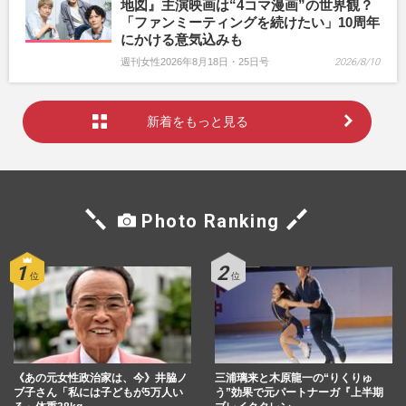
地図』主演映画は“4コマ漫画”の世界観？
「ファンミーティングを続けたい」10周年
にかける意気込みも
週刊女性2026年8月18日・25日号
2026/8/10
新着をもっと見る
Photo Ranking
《あの元女性政治家は、今》井脇ノ
三浦璃来と木原龍一の“りくりゅ
ブ子さん「私には子どもが5万人い
う”効果で元パートナーガ『上半期