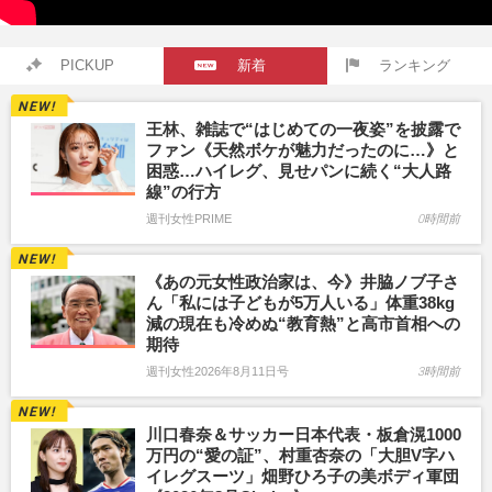
PICKUP
新着
ランキング
王林、雑誌で“はじめての一夜姿”を披露で
ファン《天然ボケが魅力だったのに…》と
困惑…ハイレグ、見せパンに続く“大人路
線”の行方
週刊女性PRIME
0時間前
《あの元女性政治家は、今》井脇ノブ子さ
ん「私には子どもが5万人いる」体重38kg
減の現在も冷めぬ“教育熱”と高市首相への
期待
週刊女性2026年8月11日号
3時間前
川口春奈＆サッカー日本代表・板倉滉1000
万円の“愛の証”、村重杏奈の「大胆V字ハ
イレグスーツ」畑野ひろ子の美ボディ軍団