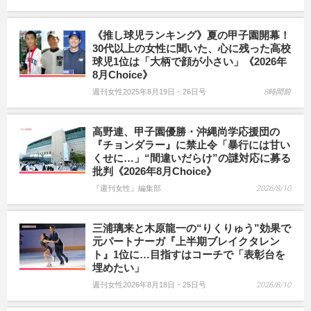
《推し球児ランキング》夏の甲子園開幕！
30代以上の女性に聞いた、心に残った高校
球児1位は「大柄で顔が小さい」《2026年
8月Choice》
週刊女性2025年8月19日・26日号
8時間前
高野連、甲子園優勝・沖縄尚学応援団の
『チョンダラー』に禁止令「暴行には甘い
くせに…」“間違いだらけ”の謎対応に募る
批判《2026年8月Choice》
『週刊女性』編集部
2026/8/10
三浦璃来と木原龍一の“りくりゅう”効果で
元パートナーガ『上半期ブレイクタレン
ト』1位に…目指すはコーチで「表彰台を
埋めたい」
週刊女性2026年8月18日・25日号
2026/8/10