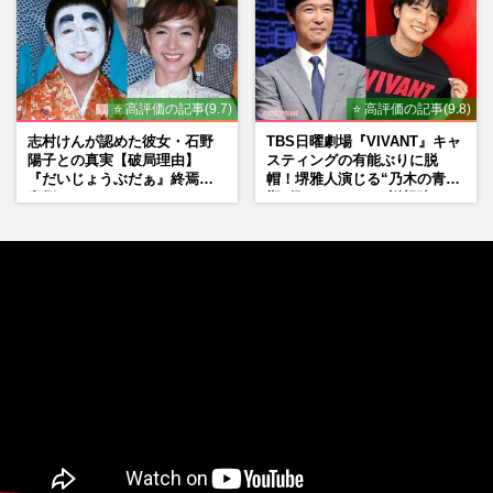
⭐ 高評価の記事(9.7)
⭐ 高評価の記事(9.8)
志村けんが認めた彼女・石野
TBS日曜劇場『VIVANT』キャ
陽子との真実【破局理由】
スティングの有能ぶりに脱
『だいじょうぶだぁ』終焉の
帽！堺雅人演じる“乃木の青年
裏側
期”役は、そっくり説根強い
Mr.Children桜井和寿のバンド
マン長男・櫻井海音だった