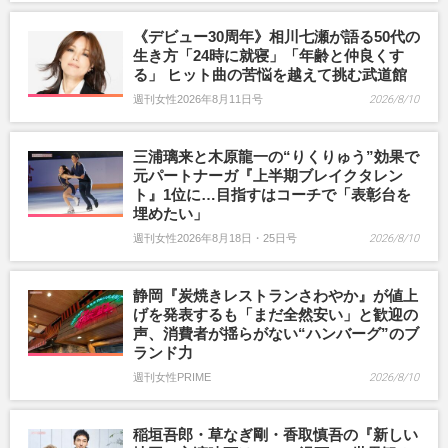
《デビュー30周年》相川七瀬が語る50代の
生き方「24時に就寝」「年齢と仲良くす
る」 ヒット曲の苦悩を越えて挑む武道館
週刊女性2026年8月11日号
2026/8/10
三浦璃来と木原龍一の“りくりゅう”効果で
元パートナーガ『上半期ブレイクタレン
ト』1位に…目指すはコーチで「表彰台を
埋めたい」
週刊女性2026年8月18日・25日号
2026/8/10
静岡『炭焼きレストランさわやか』が値上
げを発表するも「まだ全然安い」と歓迎の
声、消費者が揺らがない“ハンバーグ”のブ
ランド力
週刊女性PRIME
2026/8/10
稲垣吾郎・草なぎ剛・香取慎吾の『新しい