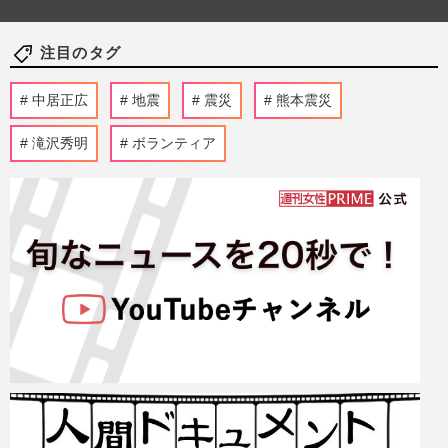
注目のタグ
中居正広
地震
震災
熊本震災
滝沢秀明
ボランティア