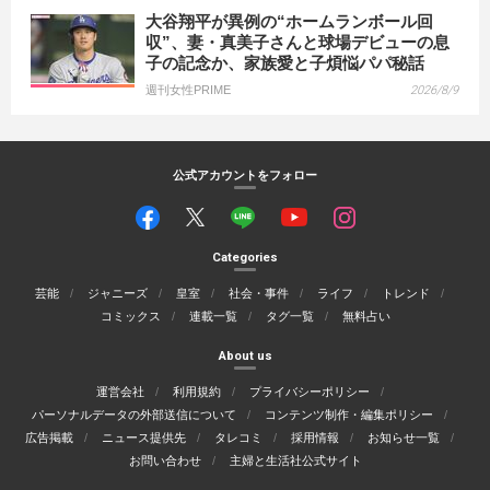
大谷翔平が異例の“ホームランボール回
収”、妻・真美子さんと球場デビューの息
子の記念か、家族愛と子煩悩パパ秘話
週刊女性PRIME
2026/8/9
公式アカウントをフォロー
Categories
芸能
ジャニーズ
皇室
社会・事件
ライフ
トレンド
コミックス
連載一覧
タグ一覧
無料占い
About us
運営会社
利用規約
プライバシーポリシー
パーソナルデータの外部送信について
コンテンツ制作・編集ポリシー
広告掲載
ニュース提供先
タレコミ
採用情報
お知らせ一覧
お問い合わせ
主婦と生活社公式サイト