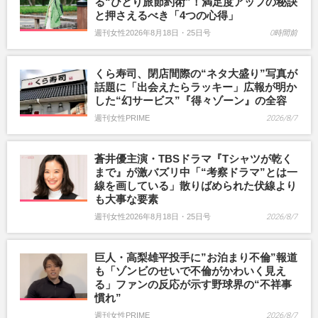
る“ひとり旅節約術”！満足度アップの秘訣
と押さえるべき「4つの心得」
週刊女性2026年8月18日・25日号
0時間前
くら寿司、閉店間際の“ネタ大盛り”写真が
話題に「出会えたらラッキー」広報が明か
した“幻サービス”『得々ゾーン』の全容
週刊女性PRIME
2026/8/7
蒼井優主演・TBSドラマ『Tシャツが乾く
まで』が激バズリ中「“考察ドラマ”とは一
線を画している」散りばめられた伏線より
も大事な要素
週刊女性2026年8月18日・25日号
2026/8/7
巨人・高梨雄平投手に”お泊まり不倫”報道
も「ゾンビのせいで不倫がかわいく見え
る」ファンの反応が示す野球界の“不祥事
慣れ”
週刊女性PRIME
2026/8/7