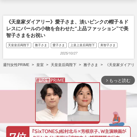
《天皇家ダイアリー》愛子さま、淡いピンクの帽子＆ド
レスにパールの小物を合わせた“上品ファッション”で美
智子さまをお祝い
天皇皇后両陛下
雅子さま
愛子さま
上皇上皇后両陛下
美智子さま
2025/10/27
週刊女性PRIME
皇室
天皇皇后両陛下
雅子さま
《天皇家ダイアリ
もっと読む
arrow_forward_ios