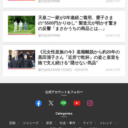
週刊女性PRIME
2026/7/27
天皇ご一家が2年連続ご着用、愛子さま
の“5500円かりゆし” 製造元が明かす驚き
の反響「まさかうちの商品とは…」
週刊女性PRIME
2026/7/23
《元女性皇族の今》皇籍離脱から約20年の
黒田清子さん「近所で乾杯」の姿と皇室を
陰で支え続ける“隠せない気品”
週刊女性2026年7月28日・8月4日号
2026/7/20
公式アカウントをフォロー
Categories
芸能
ジャニーズ
皇室
社会・事件
ライフ
トレンド