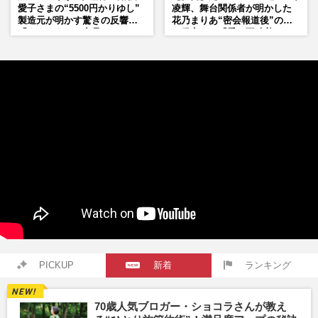
愛子さまの“5500円かりゆし”
凌輝、舞台関係者が明かした
製造元が明かす驚きの反響
花乃まりあ“密会報道後”の呆
「まさかうちの商品とは…」
れ発言と、『愛の不時着』の
劇場が答えた共演舞台の行方
PICKUP
新着
ランキング
70歳人気ブロガー・ショコラさんが教え