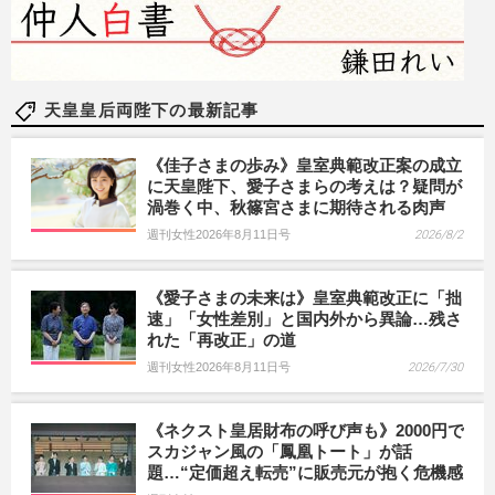
天皇皇后両陛下の最新記事
《佳子さまの歩み》皇室典範改正案の成立
に天皇陛下、愛子さまらの考えは？疑問が
渦巻く中、秋篠宮さまに期待される肉声
週刊女性2026年8月11日号
2026/8/2
《愛子さまの未来は》皇室典範改正に「拙
速」「女性差別」と国内外から異論…残さ
れた「再改正」の道
週刊女性2026年8月11日号
2026/7/30
《ネクスト皇居財布の呼び声も》2000円で
スカジャン風の「鳳凰トート」が話
題…“定価超え転売”に販売元が抱く危機感