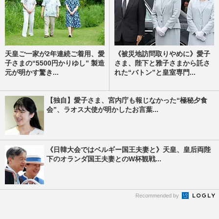
天皇ご一家が2年連続ご着用、愛
《被災地訪問取りやめに》愛子
子さまの“5500円かりゆし” 製造
さま、陛下と雅子さまから託さ
元が明かす驚き...
れた“バトン”と皇室専門...
【独自】愛子さま、宮内庁も報じなかった“極秘夕食
会”、ラオス大使が明かしたお言葉...
《日韓大会ではベルギー国王夫妻と》天皇、皇后両陛
下のオランダ国王夫妻とのW杯観戦...
Recommended by