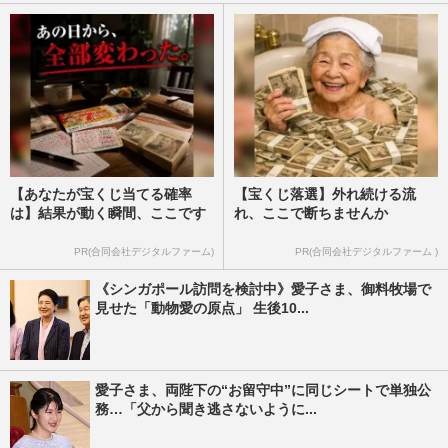
【あなたが宝くじ当てる確率
【宝くじ落選】外れ続ける流
は】結果が動く瞬間、ここです
れ、ここで断ちませんか
PR(合同会社デジタルファーム)
PR(合同会社デジタルファーム )
《シンガポール訪問を検討中》愛子さま、御料牧場で
見せた「動物愛の原点」 生後10...
愛子さま、両陛下の“お留守中”に同じシートで単独公
務…「父から聞き逃さないように...