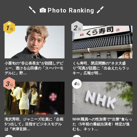
Photo Ranking
小栗旬の“非公表長女”が顔隠しデビ
くら寿司、閉店間際の“ネタ大盛
ュー、透ける山田優の「スーパーモ
り”写真が話題に「出会えたらラッ
デルに」野…
キー」広報が明…
滝沢秀明、ジャニーズ社員に「企画
NHK職員への性加害で“出禁”食らっ
5つ出して」目指すビジネスモデル
た〈5年前の番組出演者〉特定が進
は『米津玄師…
むも、ネット…