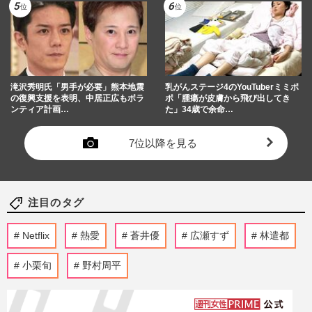
滝沢秀明氏「男手が必要」熊本地震
乳がんステージ4のYouTuberミミポ
の復興支援を表明、中居正広もボラ
ポ「腫瘍が皮膚から飛び出してき
ンティア計画…
た」34歳で余命…
7位以降を見る
注目のタグ
Netflix
熱愛
蒼井優
広瀬すず
林遣都
小栗旬
野村周平