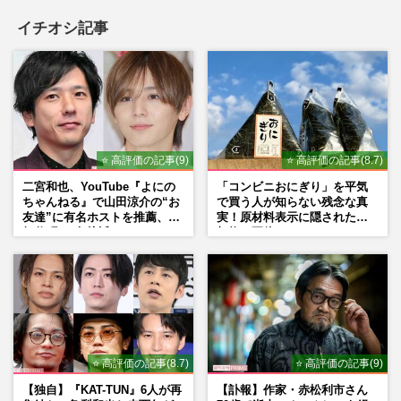
イチオシ記事
⭐ 高評価の記事(9)
⭐ 高評価の記事(8.7)
二宮和也、YouTube『よにの
「コンビニおにぎり」を平気
ちゃんねる』で山田涼介の“お
で買う人が知らない残念な真
友達”に有名ホストを推薦、歌
実！原材料表示に隠された添
舞伎町に“急接近”でファン
加物の正体
「関わらないで！」
⭐ 高評価の記事(8.7)
⭐ 高評価の記事(9)
【独自】『KAT-TUN』6人が再
【訃報】作家・赤松利市さん