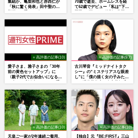
集結か、亀梨和也と赤西仁が
70歳で逝去、ホームレスを経
「秋に驚く発表」田中聖の刑
て62歳でデビュー「私は“下級
期満了と重なる“匂わせ”では
国民”。死ぬまで差別と貧困を
ない理由
書き続けます」壮絶人生
⭐ 高評価の記事(10)
⭐ 高評価の記事(9.7)
愛子さま、雅子さまの「30年
古川琴音『ミッドナイトタク
前の黄色セットアップ」に
シー』の“ミステリアスな眼差
〈親子2代でお似合いになる〉
し”に「僕の描く女の子みた
の声、ご成婚時のドレスも手
い」現代美術家・奈良美智氏
がけた森英恵さんとの絆
もSNSで“公認”
⭐ 高評価の記事(10)
⭐ 高評価の記事(10)
天皇ご一家が2年連続ご着用、
【独自】元『BE:FIRST』三山