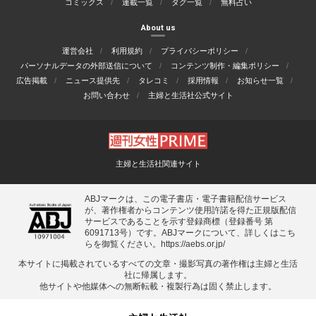
コミックス
連載一覧
タグ一覧
無料占い
About us
運営会社
利用規約
プライバシーポリシー
パーソナルデータの外部送信について
コンテンツ制作・編集ポリシー
広告掲載
ニュース提供先
タレコミ
採用情報
お知らせ一覧
お問い合わせ
主婦と生活社公式サイト
主婦と生活社関連サイト
ABJマークは、この電子書店・電子書籍配信サービス
が、著作権者からコンテンツ使用許諾を得た正規版配信
サービスであることを示す登録商標（登録番号 第
6091713号）です。ABJマークについて、詳しくはこち
らを御覧ください。
https://aebs.or.jp/
本サイトに掲載されているすべての⽂章・撮影写真の著作権は主婦と⽣活
社に帰属します。
他サイトや他媒体への無断転載・複製⾏為は固く禁⽌します。