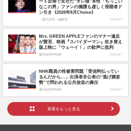
ート企画で見せた“オレ様”本性「ちっこい
なこの男」ファンの擁護も虚しく視聴者ド
ン引き《2026年8月Choice》
『週刊女性』編集部
2026/8/7
Mrs. GREEN APPLEファンのマナー違反
が賛否、映画『スパイダーマン』吹き替え
版上映に「ウェーイ！」の歓声に批判
週刊女性PRIME
2026/8/7
NHK職員の性被害問題「受信料払ってい
るんだから…」出演者非公表の“逃げ腰姿
勢”で問われる公共放送の責任
週刊女性PRIME
2026/8/7
新着をもっと見る