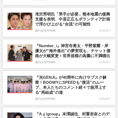
滝沢秀明氏「男手が必要」熊本地震の復興
支援を表明、中居正広もボランティア計画
で浮かび上がる“合流”の可能性
週刊女性PRIME
2026/8/7
『Number_i』神宮寺勇太・平野紫耀・岸
優太が“海外進出”の夢実現も、チケット価
格が大幅変更！世界規模の高騰に不満噴出
週刊女性PRIME
2026/8/7
『光GENJI』が40周年に向けサブスク解
禁！BOOWYにSPEEDも“復活”のムー
ブ、本人たちのコメント続々で急浮上す
る“再結成”の道
週刊女性PRIME
2026/8/7
『Aぇ!group』末澤誠也、村重杏奈とのデ