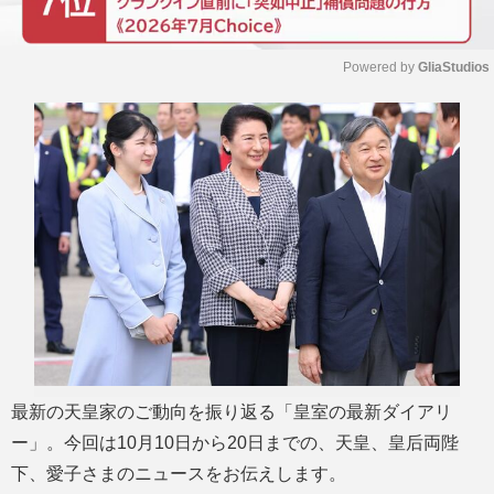
Powered by 
GliaStudios
M
u
t
e
最新の天皇家のご動向を振り返る「皇室の最新ダイアリ
ー」。今回は10月10日から20日までの、天皇、皇后両陛
下、愛子さまのニュースをお伝えします。