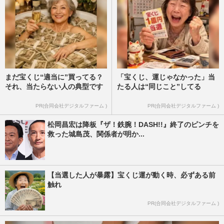
まだ宝くじ“適当に”買ってる？
「宝くじ、運じゃなかった」当
それ、当たらない人の典型です
たる人は“同じこと”してる
PR(合同会社デジタルファーム )
PR(合同会社デジタルファーム )
松岡昌宏は降板『ザ！鉄腕！DASH!!』終了のピンチを
救った城島茂、関係者が明か...
【当選した人が暴露】宝くじ運が動く時、必ずある前
触れ
PR(合同会社デジタルファーム )