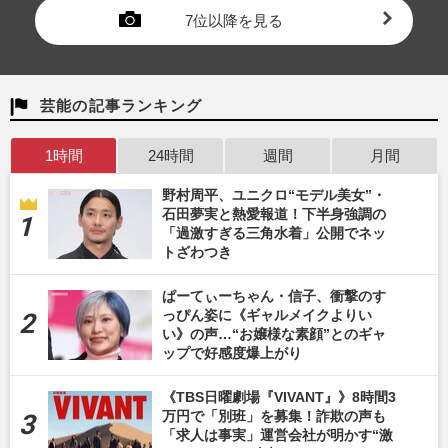
7位以降を見る
芸能の記事ランキング
1時間
24時間
週間
月間
野村周平、ユニクロ“モデル美女”・
石田夢実と熱愛報道！下半身強調の
「過激すぎる三角水着」公開でネッ
トざわつき
ぱーてぃーちゃん・信子、衝撃のす
っぴん姿に《ギャルメイクよりい
い》の声…“お嬢様な素顔”とのギャ
ップで好感度爆上がり
《TBS日曜劇場『VIVANT』》8時間3
万円で「別班」を募集！詐欺の声も
「求人は事実」運営会社が明かす“激