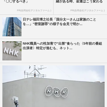
「〇〇するべき」
縁がある時、金運はこう変わる
PR(合同会社デジタルファーム )
PR(合同会社デジタルファーム )
日テレ福田博之社長「国分太一さんは家族のこと
を…」“密室謝罪”の様子を会見で明か...
NHK職員への性加害で“出禁”食らった〈5年前の番組
出演者〉特定が進むも、ネット...