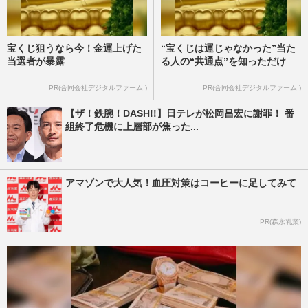
宝くじ狙うなら今！金運上げた
“宝くじは運じゃなかった”当た
当選者が暴露
る人の“共通点”を知っただけ
PR(合同会社デジタルファーム )
PR(合同会社デジタルファーム )
【ザ！鉄腕！DASH!!】日テレが松岡昌宏に謝罪！ 番
組終了危機に上層部が焦った...
アマゾンで大人気！血圧対策はコーヒーに足してみて
PR(森永乳業)