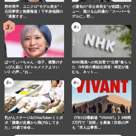
野村周平、ユニクロ“モデル美女”・
小栗旬の“非公表長女”が顔隠しデビ
石田夢実と熱愛報道！下半身強調の
ュー、透ける山田優の「スーパーモ
「過激すぎ…
デルに」野…
ぱーてぃーちゃん・信子、衝撃のす
NHK職員への性加害で“出禁”食らっ
っぴん姿に《ギャルメイクよりい
た〈5年前の番組出演者〉特定が進
い》の声…“お…
むも、ネット…
乳がんステージ4のYouTuberミミポ
《TBS日曜劇場『VIVANT』》8時間
ポ「腫瘍が皮膚から飛び出してき
3万円で「別班」を募集！詐欺の声
た」34歳で余命…
も「求人は事実…