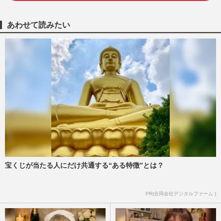
境地「キラキラしたフィルターが1枚外れ
てくれたら」アイドル像を…
週刊女性2026年8月11日号
2026/8/2
あわせて読みたい
SixTONES・ジェシー、綾瀬はるかとの熱
愛報道から2年も「結婚計画はいったん白
紙」“待たせ続ける”グルー…
週刊女性2026年8月11日号
2026/7/30
SixTONES『24時間テレビ』着用コナンT
シャツの“カラー変更”が続き「どれを買え
ば…」ファンを惑わす日テ…
週刊女性PRIME
2026/7/23
宝くじが当たる人にだけ共通する“ある特徴”とは？
森三中・黒沢かずこ、『有吉の壁』で
の“メイクなし”ギャル曽根の完全再現がレ
ベチで視聴者騒然《2026年7…
PR(合同会社デジタルファーム )
『週刊女性』編集部
2026/7/22