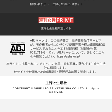
お問い合わせ
主婦と生活社公式サイト
主婦と生活社関連サイト
ABJマークは、この電子書店・電子書籍配信サービス
が、著作権者からコンテンツ使用許諾を得た正規版配信
サービスであることを示す登録商標（登録番号 第
6091713号）です。ABJマークについて、詳しくはこち
らを御覧ください。
https://aebs.or.jp/
本サイトに掲載されているすべての⽂章・撮影写真の著作権は主婦と⽣活
社に帰属します。
他サイトや他媒体への無断転載・複製⾏為は固く禁⽌します。
COPYRIGHT © SHUFU TO SEIKATSU SHA CO.,LTD. All rights
reserved.