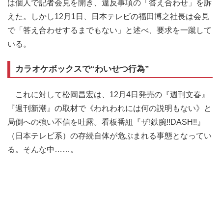
は個人で記者会見を開き、違反事項の「答え合わせ」を訴
えた。しかし12月1日、日本テレビの福田博之社長は会見
で「答え合わせするまでもない」と述べ、要求を一蹴して
いる。
カラオケボックスで“わいせつ行為”
これに対して松岡昌宏は、12月4日発売の『週刊文春』
『週刊新潮』の取材で《われわれには何の説明もない》と
局側への強い不信を吐露。看板番組『ザ!鉄腕!!DASH!!』
（日本テレビ系）の存続自体が危ぶまれる事態となってい
る。そんな中……。