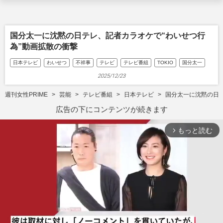
国分太一に沈黙の日テレ、記者カラオケで“わいせつ行
為”動画拡散の衝撃
日本テレビ
わいせつ
不祥事
テレビ
テレビ番組
TOKIO
国分太一
2025/12/23
週刊女性PRIME
芸能
テレビ番組
日本テレビ
国分太一に沈黙の日テ
広告の下にコンテンツが続きます
もっと読む
arrow_forward_ios