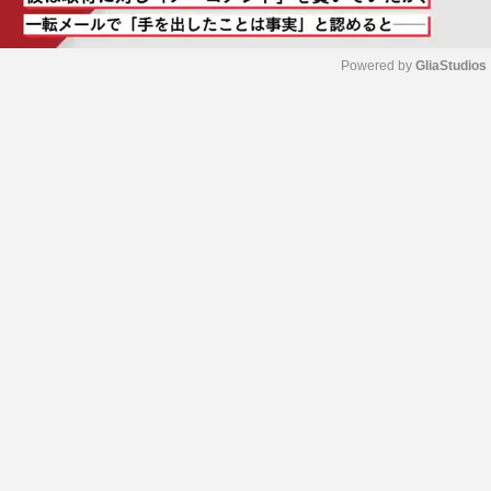
Powered by 
GliaStudios
M
u
t
e