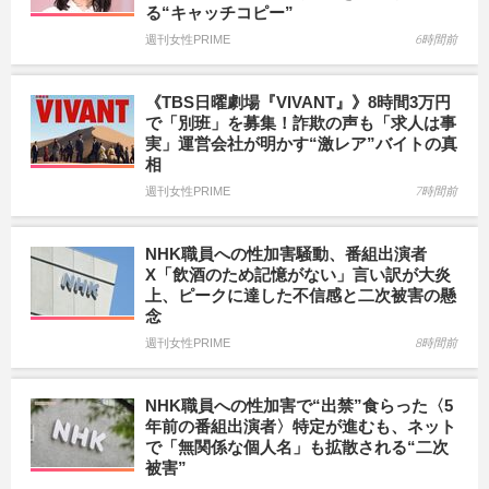
る“キャッチコピー”
週刊女性PRIME
6時間前
《TBS日曜劇場『VIVANT』》8時間3万円
で「別班」を募集！詐欺の声も「求人は事
実」運営会社が明かす“激レア”バイトの真
相
週刊女性PRIME
7時間前
NHK職員への性加害騒動、番組出演者
X「飲酒のため記憶がない」言い訳が大炎
上、ピークに達した不信感と二次被害の懸
念
週刊女性PRIME
8時間前
NHK職員への性加害で“出禁”食らった〈5
年前の番組出演者〉特定が進むも、ネット
で「無関係な個人名」も拡散される“二次
被害”