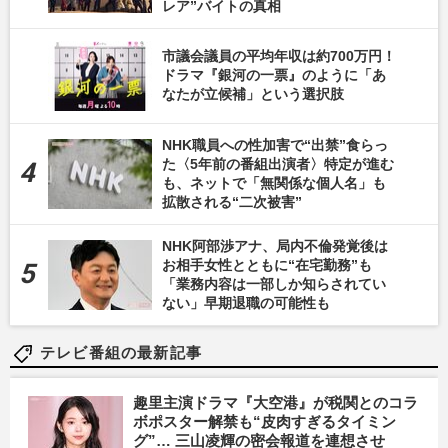
レア”バイトの真相
市議会議員の平均年収は約700万円！
ドラマ『銀河の一票』のように「あ
なたが立候補」という選択肢
NHK職員への性加害で“出禁”食らっ
た〈5年前の番組出演者〉特定が進む
も、ネットで「無関係な個人名」も
拡散される“二次被害”
NHK阿部渉アナ、局内不倫発覚後は
お相手女性とともに“在宅勤務”も
「業務内容は一部しか知らされてい
ない」早期退職の可能性も
テレビ番組の最新記事
趣里主演ドラマ『大空港』が税関とのコラ
ボポスター解禁も“皮肉すぎるタイミン
グ”… 三山凌輝の密会報道を連想させ