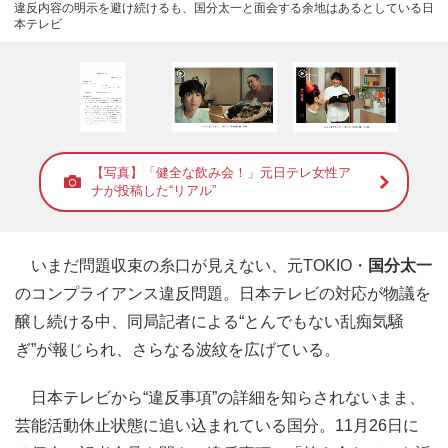
違反内容の明示を避け続けるも、国分太一と面会する余地はあるとしている日
本テレビ
【写真】「健全な飲み会！」元日テレ女性ア
ナが投稿した“リアル”
いまだ問題収束の糸口が見えない、元TOKIO・
国分太一
のコンプライアンス違反問題。日本テレビの対応が物議を
醸し続ける中、同局記者による“とんでもない乱痴気騒
ぎ”が報じられ、さらなる波紋を広げている。
日本テレビから“違反事項”の詳細を知らされないまま、
芸能活動休止状態に追い込まれている国分。11月26日に