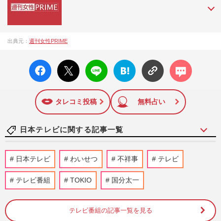
『週刊女性PRIME（シュージョプライム）』は、2015年（平
出典元：
週刊女性PRIME
成27年）1月に開設された主婦と生活社が運営する日本のニュ
ースサイトです。『週刊女性PRIME』編集者が担当する連載
facebo
X ポス
LINE
はてな
コメン
陣の執筆記事を配信するほか、女性週刊誌『週刊女性』の誌
ok い
ト
ブック
ト
面に掲載された記事から、インターネット利用者層にとって
いね
マーク
特に関心の高い題材の記事を、WEB向けにリライトして配信
に追加
しています！
タレコミ投稿
無料占い
日本テレビに関する記事一覧
【ザ！鉄腕！DASH!!】日テレが松岡昌宏
日本テレビ
わいせつ
不祥事
テレビ
に謝罪！ 番組終了危機に上層部が焦った
真相《2026年8月Choice》
テレビ番組
TOKIO
国分太一
『週刊女性』編集部
2026/8/4
テレビ番組の記事一覧を見る
山田涼介が『一次元の挿し木』で魅せる新