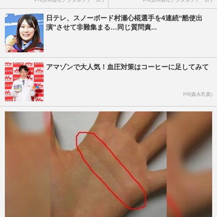
日テレ、スノーボード村瀬心椛選手を4連続“酷使出
演”させて非難集まる…同じ質問責...
アマゾンで大人気！血圧対策はコーヒーに足してみて
PR(森永乳業)