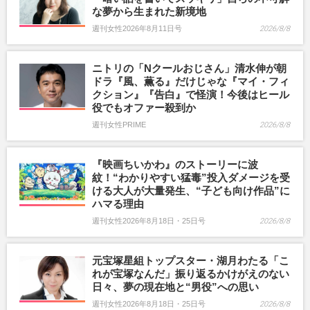
な夢から生まれた新境地
週刊女性2026年8月11日号
2026/8/8
ニトリの「Nクールおじさん」清水伸が朝
ドラ『風、薫る』だけじゃな『マイ・フィ
クション』『告白』で怪演！今後はヒール
役でもオファー殺到か
週刊女性PRIME
2026/8/8
『映画ちいかわ』のストーリーに波
紋！“わかりやすい猛毒”投入ダメージを受
ける大人が大量発生、“子ども向け作品”に
ハマる理由
週刊女性2026年8月18日・25日号
2026/8/8
元宝塚星組トップスター・湖月わたる「こ
れが宝塚なんだ」振り返るかけがえのない
日々、夢の現在地と“男役”への思い
週刊女性2026年8月18日・25日号
2026/8/8