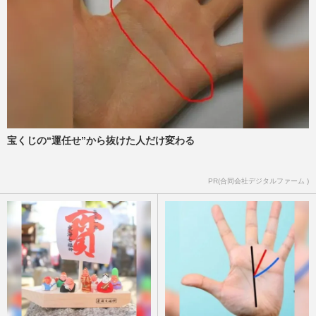
火ランナー直前に頼んだ〈…
週刊女性2026年6月9日・16日号
2026/6/2
日本テレビ、サッカー・ワールドカップ番
組でB'z『完全無欠』が公式ソングに、野
球WBCでも稲葉浩志が『タッ…
週刊女性PRIME
2026/6/1
宝くじの“運任せ”から抜けた人だけ変わる
綾瀬はるか、千鳥・大悟とのW主演映画
『箱の中の羊』が話題のウラで初の“推し
活”大谷翔平の妻・真美子さ…
PR(合同会社デジタルファーム )
週刊女性PRIME
2026/5/23