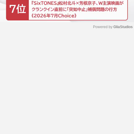
Powered by 
GliaStudios
M
u
t
e