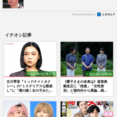
Recommended by
イチオシ記事
⭐ 高評価の記事(9.3)
⭐ 高評価の記事(9)
古川琴音『ミッドナイトタク
《愛子さまの未来は》皇室典
シー』の“ミステリアスな眼差
範改正に「拙速」「女性差
し”に「僕の描く女の子みた
別」と国内外から異論…残さ
い」現代美術家・奈良美智氏
れた「再改正」の道
もSNSで“公認”