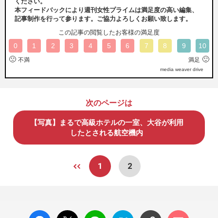
ください。
本フィードバックにより週刊女性プライムは満足度の高い編集、
記事制作を行って参ります。ご協力よろしくお願い致します。
この記事の閲覧したお客様の満足度
0
1
2
3
4
5
6
7
8
9
10
🙁
🙂
不満
満足
media weaver drive
次のページは
【写真】まるで高級ホテルの一室、大谷が利用
したとされる航空機内
1
2
facebo
X ポス
LINE
はてな
コメン