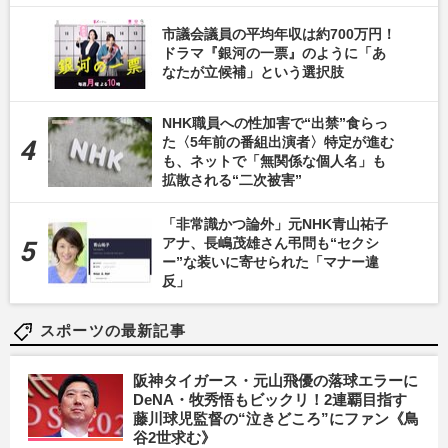
市議会議員の平均年収は約700万円！
ドラマ『銀河の一票』のように「あ
なたが立候補」という選択肢
NHK職員への性加害で“出禁”食らっ
た〈5年前の番組出演者〉特定が進む
も、ネットで「無関係な個人名」も
拡散される“二次被害”
「非常識かつ論外」元NHK青山祐子
アナ、長嶋茂雄さん弔問も“セクシ
ー”な装いに寄せられた「マナー違
反」
スポーツの最新記事
阪神タイガース・元山飛優の落球エラーに
DeNA・牧秀悟もビックリ！2連覇目指す
藤川球児監督の“泣きどころ”にファン《鳥
谷2世求む》