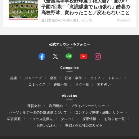
《全国高等学校野球選手権大会》“夏の甲
子園7回制”「意識朦朧でも頑張れ」酷暑の
高校野球、変わったこと／変わらないこと
週刊女性2026年8月18日・25日号
2026/8/5
公式アカウントをフォロー
Categories
芸能
ジャニーズ
皇室
社会・事件
ライフ
トレンド
コミックス
連載一覧
タグ一覧
無料占い
About us
運営会社
利用規約
プライバシーポリシー
パーソナルデータの外部送信について
コンテンツ制作・編集ポリシー
広告掲載
ニュース提供先
タレコミ
採用情報
お知らせ一覧
お問い合わせ
主婦と生活社公式サイト