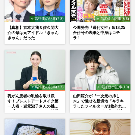
⭐ 高評価の記事(7.8)
⭐ 高評価の記事(8.3)
【真相】京本大我＆佐久間大
今週発売『週刊女性』8/18,25
介の母は元アイドル「きゃん
合併号の表紙と中身はコチ
きゃん」だった
ラ！
⭐ 高評価の記事(7.7)
⭐ 高評価の記事(10)
乳がん患者の乳輪を取り戻
山田涼介が『一次元の挿し
す！ブレストアートメイク第
木』で魅せる新境地「キラキ
一人者・岩元淑子さんの挑戦
ラしたフィルターが1枚外れて
と「ハードルしかない」啓発
くれたら」アイドル像を封印
の“壁”
した覚悟