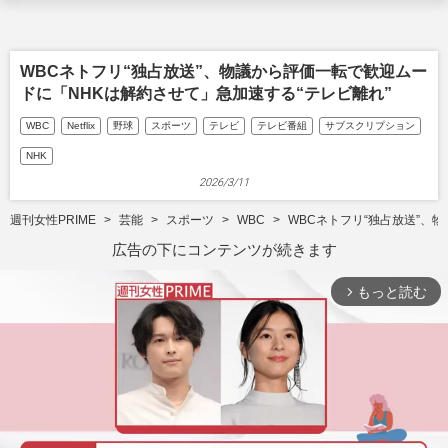
WBCネトフリ“独占放送”、物議から評価一転で歓迎ムー
ドに「NHKは解約させて」急加速する“テレビ離れ”
WBC
Netflix
野球
スポーツ
テレビ
テレビ番組
サブスクリプション
NHK
2026/3/11
週刊女性PRIME
芸能
スポーツ
WBC
WBCネトフリ“独占放送”、
広告の下にコンテンツが続きます
もっと読む
arrow_forward_ios