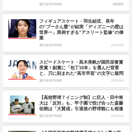
週刊女性PRIME
5時間前
フィギュアスケート・羽生結弦、長年
の“プーさん愛”が結実「ディズニーの壁は
世界一」異例すぎる“アスリート監修”の偉
業
週刊女性PRIME
2026/8/6
スピードスケート・高木美帆が国民栄誉賞
受賞！副賞に「包丁10本」を選んだ背景
と、刃に刻まれた“高市早苗”の文字に疑問
週刊女性PRIME
2026/8/6
【高校野球７イニング制】に巨人・田中将
大は「反対」も、甲子園で投げ合った斎藤
佑樹は「大賛成」引退後の野球観にも相違
週刊女性PRIME
2026/8/6