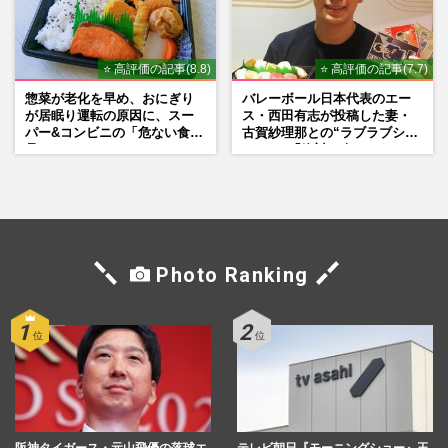
⭐ 高評価の記事(8.8)
⭐ 高評価の記事(7.7)
惣菜が老化を早め、おにぎり
バレーボール日本代表のエー
が居眠り運転の原因に、スー
ス・西田有志が投稿した妻・
パー&コンビニの「危ない食
古賀紗理那との“ラブラブショ
品」
ット”に「絶対に今じゃない」
「空気読んで」ネット上で批
判殺到の理由
Photo Ranking
阪神タイガース・元山飛優の落球エ
テレビ朝日『モーニングショー』玉