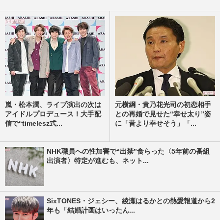
嵐・松本潤、ライブ演出の次は
元横綱・貴乃花光司の初恋相手
アイドルプロデュース！大手配
との再婚で見せた“幸せ太り”姿
信で“timelesz式...
に「昔より幸せそう」「...
NHK職員への性加害で“出禁”食らった〈5年前の番組
出演者〉特定が進むも、ネット...
SixTONES・ジェシー、綾瀬はるかとの熱愛報道から2
年も「結婚計画はいったん...