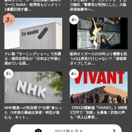
ラーに DeNA・牧秀悟もビックリ！
川徹氏「警察官が死刑にした」大阪
2連覇目指す藤…
府発砲事件へ…
テレ朝『モーニングショー』で弁護
阪神タイガースの18年ぶり優勝を祝
士・猿田佐世氏が「日本ほど中国と
うのは虎党だけじゃない？「道頓堀
揉めている国…
ダイブしてみ…
NHK職員への性加害で“出禁”食らっ
《TBS日曜劇場『VIVANT』》8時間
た〈5年前の番組出演者〉特定が進
3万円で「別班」を募集！詐欺の声
むも、ネット…
も「求人は事実…
7位以降を見る