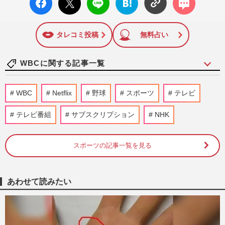
ok い
ト
ブック
ト
いね
マーク
に追加
タレコミ投稿
無料占い
WBCに関する記事一覧
《愛子さま》4歳で相撲観戦デビュー、六
WBC
Netflix
野球
スポーツ
テレビ
大学野球にWBCも！応援席に映るご成長
「スポーツ観戦」ヒストリー
テレビ番組
サブスクリプション
NHK
週刊女性2026年6月23日号
2026/6/9
スポーツの記事一覧を見る
愛子さま、天皇陛下との早慶戦観戦で目前
で劇的サヨナラ弾…学生時代の“淡い思い
出”と「ファインプレーで…
週刊女性PRIME
2026/6/5
あわせて読みたい
【長嶋茂雄さん一周忌】田園調布の行きつ
け店「おのだ」店主が語る、東京五輪・聖