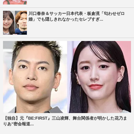
川口春奈＆サッカー日本代表・板倉滉「匂わせゼロ
婚」でも隠しきれなかったセレブすぎ...
【独自】元『BE:FIRST』三山凌輝、舞台関係者が明かした花乃ま
りあ“密会報道...