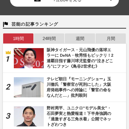
芸能の記事ランキング
1時間
24時間
週間
月間
阪神タイガース・元山飛優の落球エ
ラーに DeNA・牧秀悟もビックリ！2
連覇目指す藤川球児監督の“泣きどこ
ろ”にファン《鳥谷2世求む》
テレビ朝日『モーニングショー』玉
川徹氏「警察官が死刑にした」大阪
府発砲事件への持論に「警官の命を
なんだと…」批判殺到
野村周平、ユニクロ“モデル美女”・
石田夢実と熱愛報道！下半身強調の
「過激すぎる三角水着」公開でネッ
トざわつき