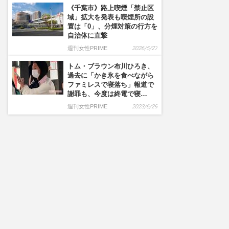
《千葉市》路上喫煙「禁止区
域」拡大を発表も喫煙所の設
置は「0」、分煙対策の行方を
自治体に直撃
週刊女性PRIME
2026/5/27
トム・ブラウン布川ひろき、
過去に「かき氷を食べながら
ファミレスで寝落ち」報道で
謝罪も、今度は終電で寝…
週刊女性PRIME
2023/6/29