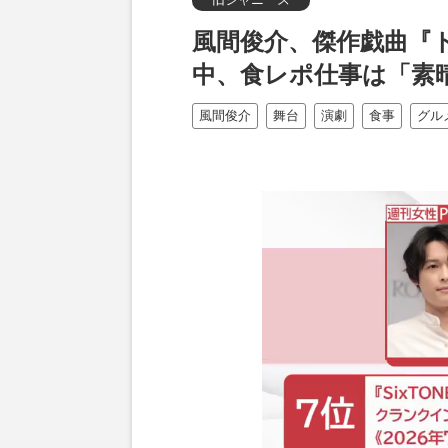
風間俊介、傑作戯曲『
中、食レポ仕事は「素
風間俊介
舞台
演劇
食事
グル