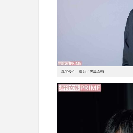
風間俊介 撮影／矢島泰輔