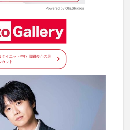
Powered by 
GliaStudios
M
u
t
e
ダイエット中!? 風間俊介の最
ルカット