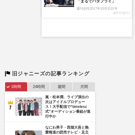
「まるでバタフライ」
週刊女性2017年10月31日号
2017/10/17
旧ジャニーズの記事ランキング
1時間
24時間
週間
月間
嵐・松本潤、ライブ演出の
次はアイドルプロデュー
ス！大手配信で“timelesz
式”オーディション番組が進
行中か
なにわ男子・西畑大吾と熱
愛報道の読売テレビ・足立