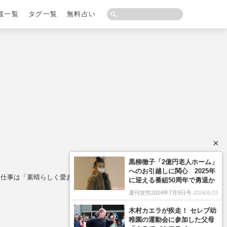
載一覧
タグ一覧
無料占い
×
黒柳徹子「2億円老人ホーム」
へのお引越しに関心 2025年
ポ仕事は「素晴らしく愛おしい（笑）」
に迎える番組50周年で勇退か
週刊女性2024年7月9日号
2024/6/25
木村カエラが疾走！ セレブ幼
稚園の運動会に参加した父母