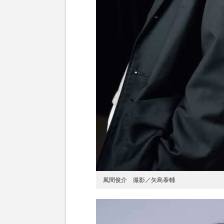
風間俊介 撮影／矢島泰輔