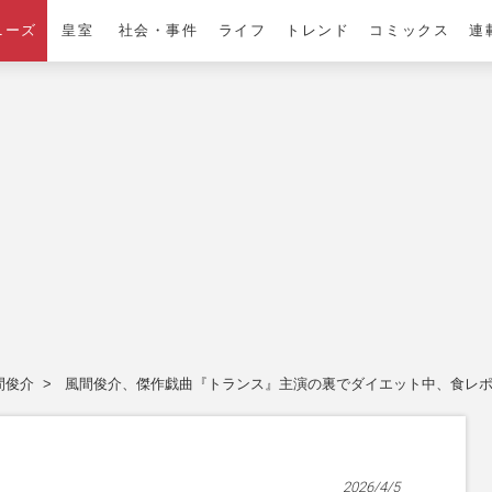
ニーズ
皇室
社会・事件
ライフ
トレンド
コミックス
連
間俊介
風間俊介、傑作戯曲『トランス』主演の裏でダイエット中、食レ
2026/4/5