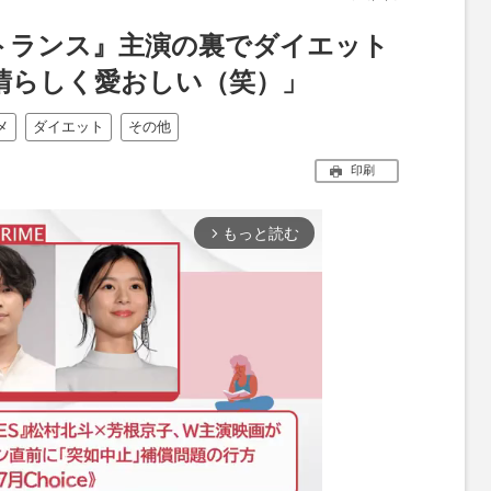
トランス』主演の裏でダイエット
晴らしく愛おしい（笑）」
メ
ダイエット
その他
印刷
もっと読む
arrow_forward_ios