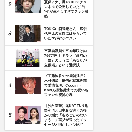
夏保アナ、局YouTubeチャ
ンネルで公開していた“自
宅”が生々しすぎてファン激
怒
TOKIO山口達也さん、広告
代理店の女性にはたらいて
いた“行為”がエグい
市議会議員の平均年収は約
700万円！ ドラマ『銀河の
一票』のように「あなたが
立候補」という選択肢
《工藤静香の56歳誕生日》
木村拓哉、恒例の写真投稿
で愛情表現、Cocomi・
Koki,ら家族総出でお祝いも
ファンの複雑心境
【独占直撃】元KAT-TUN亀
梨和也と田中みな実との授
かり婚に「もめごとのない
よう…」実父が送ったメッ
セージと明かした“秘話”