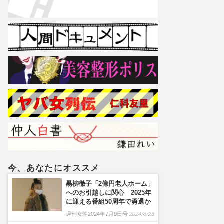
今、あなたにオススメ
黒柳徹子「2億円老人ホーム」
へのお引越しに関心 2025年
に迎える番組50周年で勇退か
週刊女性2024年7月9日号
2024/6/25