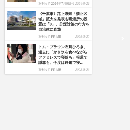
週刊女性2024年7月9日号
2024/6/25
《千葉市》路上喫煙「禁止区
域」拡大を発表も喫煙所の設
置は「0」、分煙対策の行方を
自治体に直撃
週刊女性PRIME
2026/5/27
トム・ブラウン布川ひろき、
過去に「かき氷を食べながら
ファミレスで寝落ち」報道で
謝罪も、今度は終電で寝…
週刊女性PRIME
2023/6/29