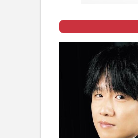
Page 1
ー 演劇界で誰も
Page 2
ー 全国各地を巡