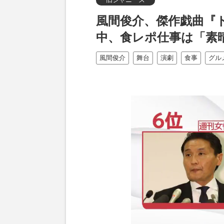
風間俊介、傑作戯曲『
中、食レポ仕事は「素
風間俊介
舞台
演劇
食事
グル