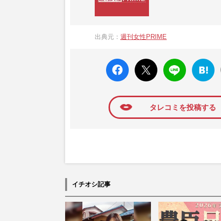
『週刊女性PRIME（シュージョプライム）
営する日本のニュースサイトです。『週刊女
出典元：
週刊女性PRIME
か、女性週刊誌『週刊女性』の誌面に掲載
高い題材の記事を、WEB向けにリライトし
faceboo
X ポス
LINE
はてな
k いい
ト
ブック
ね
マーク
に追加
タレコミを投稿する
イチオシ記事