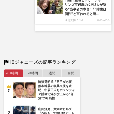
旧ジャニーズの記事ランキング
1時間
24時間
週間
月間
滝沢秀明氏「男手が必要」
熊本地震の復興支援を表
明、中居正広もボランティ
ア計画で浮かび上がる“合
流”の可能性
山田涼介、六本木ヒルズ
『ZARA』で買い物デート