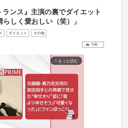
トランス』主演の裏でダイエット
晴らしく愛おしい（笑）」
メ
ダイエット
その他
印刷
もっと読む
arrow_forward_ios