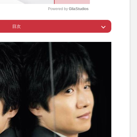
Powered by 
GliaStudios
目次
M
u
が憧れる役に初挑戦
t
e
る楽しみは、やっぱりごはん!