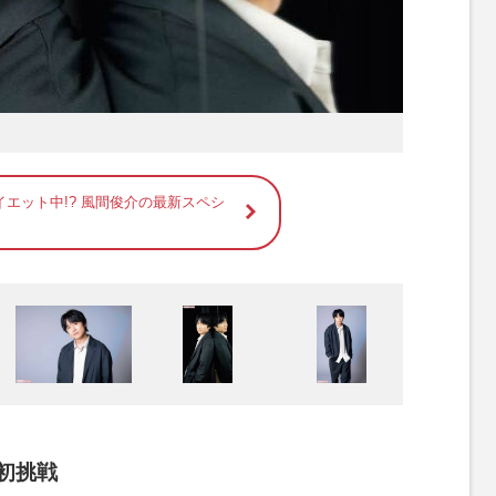
エット中!? 風間俊介の最新スペシ
初挑戦