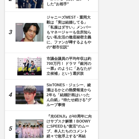
した”お相手”
ジャニーズWEST・重岡大
毅は「実は結婚してる」
「私服はダサい」メンバー
もマネージャーも住所知ら
ない私生活の徹底秘密主義
に、ファンが噂するよもや
の“都市伝説”
市議会議員の平均年収は約
700万円！ ドラマ『銀河の
一票』のように「あなたが
立候補」という選択肢
SixTONES・ジェシー、綾
瀬はるかとの熱愛報道から
2年も「結婚計画はいった
ん白紙」“待たせ続ける”グ
ループ事情
『光GENJI』が40周年に向
けサブスク解禁！BOOWY
にSPEEDも“復活”のムー
ブ、本人たちのコメント
続々で急浮上する“再結