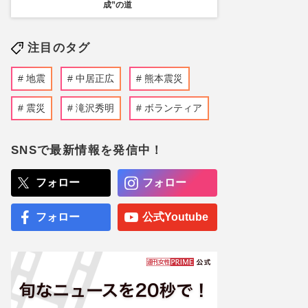
成”の道
注目のタグ
地震
中居正広
熊本震災
震災
滝沢秀明
ボランティア
SNSで最新情報を発信中！
フォロー
フォロー
フォロー
公式Youtube