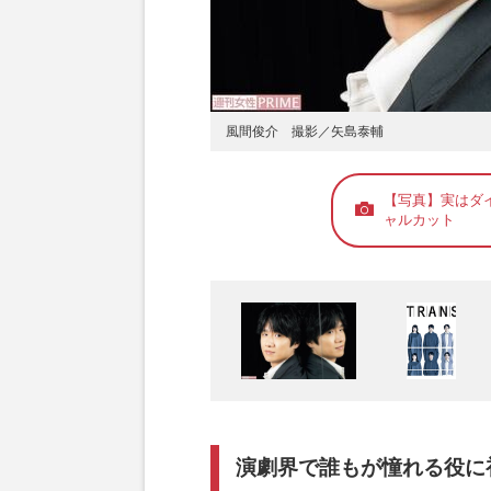
風間俊介 撮影／矢島泰輔
【写真】実はダイ
ャルカット
演劇界で誰もが憧れる役に