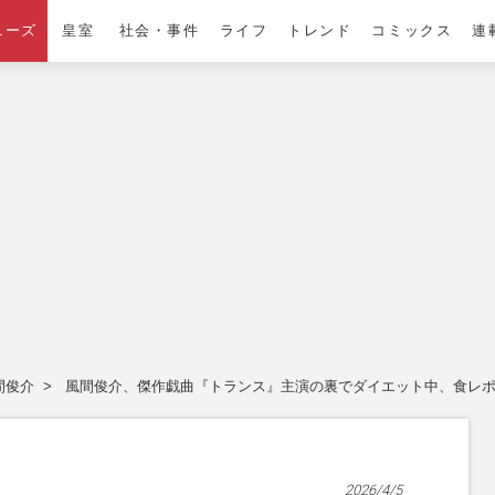
ニーズ
皇室
社会・事件
ライフ
トレンド
コミックス
連
間俊介
風間俊介、傑作戯曲『トランス』主演の裏でダイエット中、食レ
2026/4/5