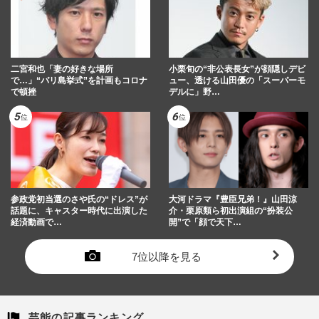
二宮和也「妻の好きな場所
小栗旬の“非公表長女”が顔隠しデビ
で…」“バリ島挙式”を計画もコロナ
ュー、透ける山田優の「スーパーモ
で頓挫
デルに」野…
参政党初当選のさや氏の“ドレス”が
大河ドラマ『豊臣兄弟！』山田涼
話題に、キャスター時代に出演した
介・栗原類ら初出演組の“扮装公
経済動画で…
開”で「顔で天下…
7位以降を見る
芸能の記事ランキング