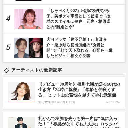
『しゃべくり007』出演の畑野ひろ
子、美ボディ軍団として登場で「抜
群のスタイルは健在」元夫・柏原崇
との“離婚と今”
大河ドラマ『豊臣兄弟！』山田涼
介・栗原類ら初出演組の“扮装公
開”で「顔で天下取れる」心配を一蹴
したビジュに相次ぐ反響
アーティストの最新記事
《デビュー30周年》相川七瀬が語る50代の
生き方「24時に就寝」「年齢と仲良くす
る」 ヒット曲の苦悩を越えて挑む武道館
週刊女性2026年8月11日号
2026/8/10
乳がんで左胸を失うも第一声は“気に入っ
た！”「根拠がなくても大丈夫」ロックバ