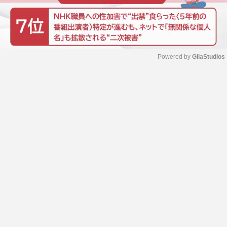
Powered by 
GliaStudios
M
u
t
e