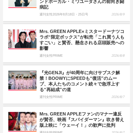
ンドボーカル・ミワユータさんの前向き闘
病記
週刊女性2026年8月18日・25日号
2026/8/9
Mrs. GREEN APPLE×ミスタードーナツコ
ラボ“限定ボックス”が転売「これ買う人も
すごい」と賛否、懸念される店頭販売への
影響
週刊女性PRIME
2026/8/8
『光GENJI』が40周年に向けサブスク解
禁！BOOWYにSPEEDも“復活”のムー
ブ、本人たちのコメント続々で急浮上す
る“再結成”の道
週刊女性PRIME
2026/8/7
Mrs. GREEN APPLEファンのマナー違反
が賛否、映画『スパイダーマン』吹き替え
版上映に「ウェーイ！」の歓声に批判
週刊女性PRIME
2026/8/7