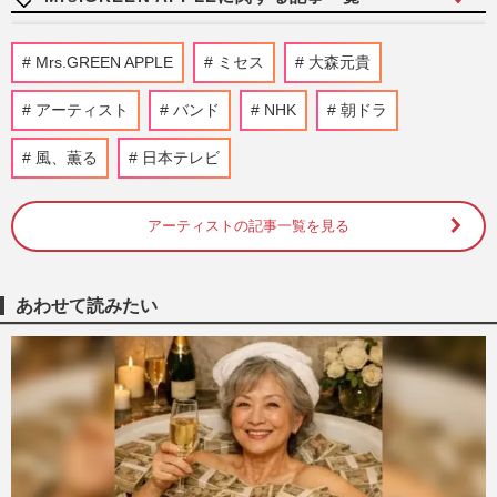
Mrs. GREEN APPLE×ミスタードーナツコ
Mrs.GREEN APPLE
ミセス
大森元貴
ラボ“限定ボックス”が転売「これ買う人も
すごい」と賛否、懸念され…
アーティスト
バンド
NHK
朝ドラ
週刊女性PRIME
2026/8/8
風、薫る
日本テレビ
『Number_i』神宮寺勇太・平野紫耀・岸
優太が“海外進出”の夢実現も、チケット価
格が大幅変更！世界規模の…
アーティストの記事一覧を見る
週刊女性PRIME
2026/8/7
あわせて読みたい
Mrs. GREEN APPLEファンのマナー違反
が賛否、映画『スパイダーマン』吹き替え
版上映に「ウェーイ！」の歓声…
週刊女性PRIME
2026/8/7
『Mrs. GREEN APPLE』、映画『スパイ
ダーマン』日本版主題歌に厳しい声《自我
出しすぎ》渋谷ジャックで期待…