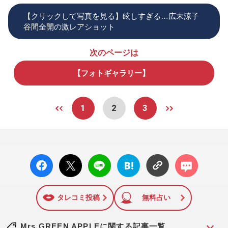
【クリックして写真を見る】眩しすぎる…広末涼子
谷間全開の激レアショット
次のページは
【フォトギャラリー】
1
2
3
facebo
X ポス
LINE
はてな
コメン
ok い
ト
ブック
ト
いね
マーク
に追加
タレコミ投稿
無料占い
Mrs.GREEN APPLEに関する記事一覧