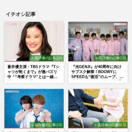
イチオシ記事
⭐ 高評価の記事(10)
⭐ 高評価の記事(10)
蒼井優主演・TBSドラマ『Tシ
『光GENJI』が40周年に向け
ャツが乾くまで』が激バズリ
サブスク解禁！BOOWYに
中「“考察ドラマ”とは一線を
SPEEDも“復活”のムーブ、本
画している」散りばめられた
人たちのコメント続々で急浮
伏線よりも大事な要素
上する“再結成”の道
⭐ 高評価の記事(10)
⭐ 高評価の記事(9.3)