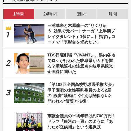
1時間
24時間
週間
月間
三浦璃来と木原龍一の“りくりゅ
う”効果で元パートナーガ『上半期ブ
レイクタレント』1位に…目指すはコ
ーチで「表彰台を埋めたい」
TBS日曜劇場『VIVANT』、県内各地
でロケが行われた岐阜県がカギを握
る？聖地巡礼の注意点を岐阜県観光
企画課に聞いた
「第108回全国高校野球選手権大会」
甲子園初の女性審判委員のよる2度
の“誤審”騒動に《性別は関係ない》
問われる“資質と技術”
市議会議員の平均年収は約700万円！
ドラマ『銀河の一票』のように「あ
なたが立候補」という選択肢