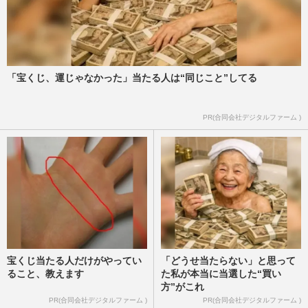
週刊女性PRIME
2026/7/22
Mrs. GREEN APPLE大森元貴、“天てれ憧
れ”からNHK大型特番の顔へ…「紅白」
「宝くじ、運じゃなかった」当たる人は“同じこと”してる
「朝ドラ」を経てつかんだ初の…
週刊女性PRIME
2026/7/1
PR(合同会社デジタルファーム )
宝くじ当たる人だけがやってい
「どうせ当たらない」と思って
ること、教えます
た私が本当に当選した“買い
方”がこれ
PR(合同会社デジタルファーム )
PR(合同会社デジタルファーム )