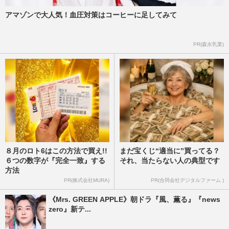
アマゾンで大人気！血圧対策はコーヒーに足してみて
PR(森永乳業)
８月のロト6はこの方法で買え!!
まだ宝くじ“適当に”買ってる？
６つの数字が『完全一致』する
それ、当たらない人の典型です
方法
PR(株式会社MURA)
PR(合同会社デジタルファーム )
《Mrs. GREEN APPLE》朝ドラ『風、薫る』『news
zero』新テ...