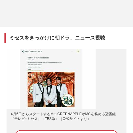
ミセスをきっかけに朝ドラ、ニュース視聴
4月6日からスタートするMrs.GREENAPPLEがMCを務める冠番組
『テレビ×ミセス』（TBS系）（公式サイトより）