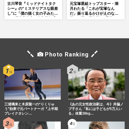
古川琴音『ミッドナイトタク
元宝塚星組トップスター・湖
シー』の“ミステリアスな眼差
月わたる「これが宝塚なん
し”に「僕の描く女の子みた
だ」振り返るかけがえのない
い」現代美術家・奈良美智氏
日々、夢の現在地と“男役”へ
もSNSで“公認”
の思い
Photo Ranking
三浦璃来と木原龍一の“りくりゅ
《あの元女性政治家は、今》井脇ノ
う”効果で元パートナーガ『上半期
ブ子さん「私には子どもが5万人い
ブレイクタレン…
る」体重38kg…