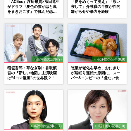
『ACEes』浮所飛貴×深田竜生
「皮をめくって洗え」「添い
がドラマ『夏色の雲が恋と嵐
寝して」介護職の半数が性的
をまきおこす』で挑んだ恋人
嫌がらせや暴力を経験
役、照れながら挑んだキュン
シーン秘話
⭐ 高評価の記事(9)
⭐ 高評価の記事(8.8)
稲垣吾郎・草なぎ剛・香取慎
惣菜が老化を早め、おにぎり
吾の『新しい地図』主演映画
が居眠り運転の原因に、スー
は“4コマ漫画”の世界観？「フ
パー&コンビニの「危ない食
ァンミーティングを続けた
品」
い」10周年にかける意気込み
も
⭐ 高評価の記事(9.7)
⭐ 高評価の記事(10)