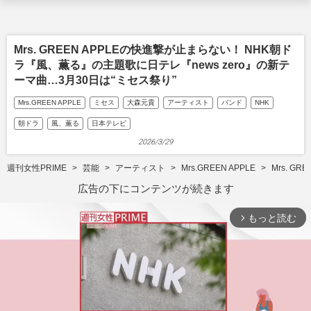
Mrs. GREEN APPLEの快進撃が止まらない！ NHK朝ド
ラ『風、薫る』の主題歌に日テレ『news zero』の新テ
ーマ曲…3月30日は“ミセス祭り”
Mrs.GREEN APPLE
ミセス
大森元貴
アーティスト
バンド
NHK
朝ドラ
風、薫る
日本テレビ
2026/3/29
週刊女性PRIME
芸能
アーティスト
Mrs.GREEN APPLE
Mrs. 
広告の下にコンテンツが続きます
もっと読む
arrow_forward_ios