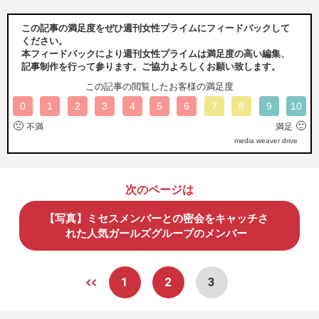
この記事の満足度をぜひ週刊女性プライムにフィードバックして
ください。
本フィードバックにより週刊女性プライムは満足度の高い編集、
記事制作を行って参ります。ご協力よろしくお願い致します。
この記事の閲覧したお客様の満足度
0
1
2
3
4
5
6
7
8
9
10
🙁
🙂
不満
満足
media weaver drive
次のページは
【写真】ミセスメンバーとの密会をキャッチさ
れた人気ガールズグループのメンバー
1
2
3