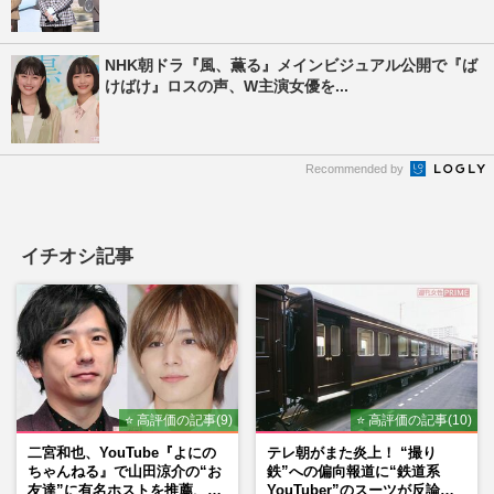
NHK朝ドラ『風、薫る』メインビジュアル公開で『ば
けばけ』ロスの声、W主演女優を...
Recommended by
イチオシ記事
⭐ 高評価の記事(9)
⭐ 高評価の記事(10)
二宮和也、YouTube『よにの
テレ朝がまた炎上！ “撮り
ちゃんねる』で山田涼介の“お
鉄”への偏向報道に“鉄道系
友達”に有名ホストを推薦、歌
YouTuber”のスーツが反論