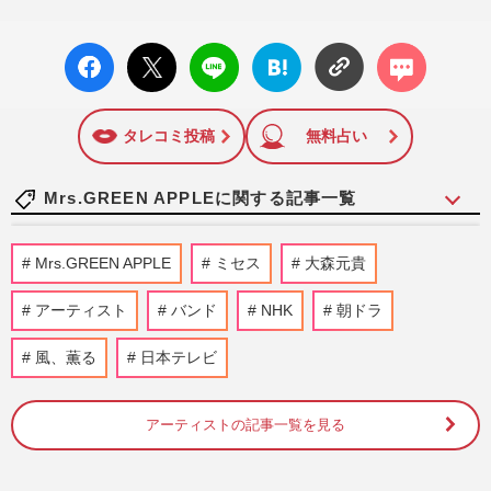
facebo
X ポス
LINE
はてな
コメン
ok い
ト
ブック
ト
いね
マーク
に追加
タレコミ投稿
無料占い
Mrs.GREEN APPLEに関する記事一覧
Mrs. GREEN APPLE×ミスタードーナツコ
Mrs.GREEN APPLE
ミセス
大森元貴
ラボ“限定ボックス”が転売「これ買う人も
すごい」と賛否、懸念され…
アーティスト
バンド
NHK
朝ドラ
週刊女性PRIME
2026/8/8
風、薫る
日本テレビ
『Number_i』神宮寺勇太・平野紫耀・岸
優太が“海外進出”の夢実現も、チケット価
格が大幅変更！世界規模の…
アーティストの記事一覧を見る
週刊女性PRIME
2026/8/7