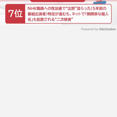
Powered by 
GliaStudios
M
u
t
e