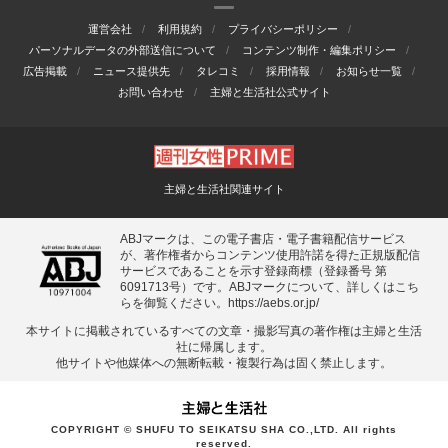
運営会社
利用規約
プライバシーポリシー
パーソナルデータの外部送信について
コンテンツ制作・編集ポリシー
広告掲載
ニュース提供先
タレコミ
採用情報
お知らせ一覧
お問い合わせ
主婦と生活社公式サイト
主婦と生活社関連サイト
ABJマークは、この電子書店・電子書籍配信サービス
が、著作権者からコンテンツ使用許諾を得た正規版配信
サービスであることを示す登録商標（登録番号 第
6091713号）です。ABJマークについて、詳しくはこち
らを御覧ください。
https://aebs.or.jp/
本サイトに掲載されているすべての⽂章・撮影写真の著作権は主婦と⽣活
社に帰属します。
他サイトや他媒体への無断転載・複製⾏為は固く禁⽌します。
COPYRIGHT © SHUFU TO SEIKATSU SHA CO.,LTD. All rights
reserved.