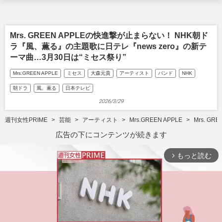
Mrs. GREEN APPLEの快進撃が止まらない！ NHK朝ド
ラ『風、薫る』の主題歌に日テレ『news zero』の新テ
ーマ曲…3月30日は“ミセス祭り”
Mrs.GREEN APPLE
ミセス
大森元貴
アーティスト
バンド
NHK
朝ドラ
風、薫る
日本テレビ
2026/3/29
週刊女性PRIME
芸能
アーティスト
Mrs.GREEN APPLE
Mrs. 
広告の下にコンテンツが続きます
もっと読む
arrow_forward_ios