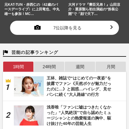
元KAT-TUN・赤西仁の〈42歳のバ
大河ドラマ『豊臣兄弟！』山田涼
ースデーライブ〉に上田竜也、中丸
介・栗原類ら初出演組の“扮装公
雄一も参加！MC…
開”で「顔で天下…
7位以降を見る
芸能の記事ランキング
1時間
24時間
週間
月間
王林、雑誌で“はじめての一夜姿”を
披露でファン《天然ボケが魅力だっ
たのに…》と困惑…ハイレグ、見せ
パンに続く“大人路線”の行方
浅香唯「ファンに嘘はつきたくなか
った」“人気絶頂”で自ら認めたミュ
ージシャンとの熱愛報道の胸中、駆
け抜けた40年の芸能人生