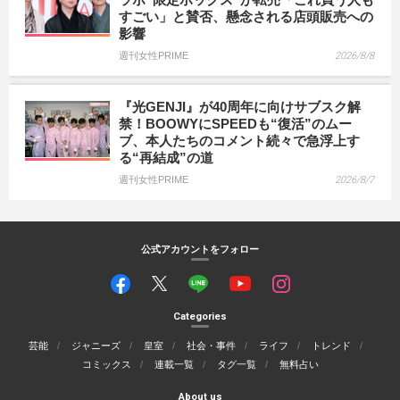
すごい」と賛否、懸念される店頭販売への
影響
週刊女性PRIME
2026/8/8
『光GENJI』が40周年に向けサブスク解
禁！BOOWYにSPEEDも“復活”のムー
ブ、本人たちのコメント続々で急浮上す
る“再結成”の道
週刊女性PRIME
2026/8/7
公式アカウントをフォロー
Categories
芸能
ジャニーズ
皇室
社会・事件
ライフ
トレンド
コミックス
連載一覧
タグ一覧
無料占い
About us