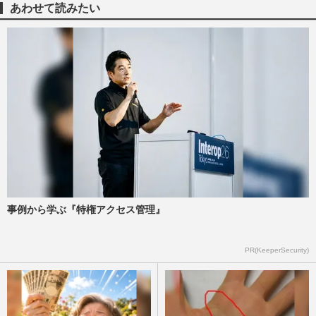
あわせて読みたい
Mrs. GREEN APPLEファンのマナー違反
が賛否、映画『スパイダーマン』吹き替え
版上映に「ウェーイ！」の歓声…
週刊女性PRIME
2026/8/7
『Mrs. GREEN APPLE』、映画『スパイ
ダーマン』日本版主題歌に厳しい声《自我
出しすぎ》渋谷ジャックで期待…
週刊女性PRIME
2026/7/22
Mrs. GREEN APPLE大森元貴、“天てれ憧
れ”からNHK大型特番の顔へ…「紅白」
事例から学ぶ『特権アクセス管理』
「朝ドラ」を経てつかんだ初の…
週刊女性PRIME
2026/7/1
PR(KeeperSecurity)