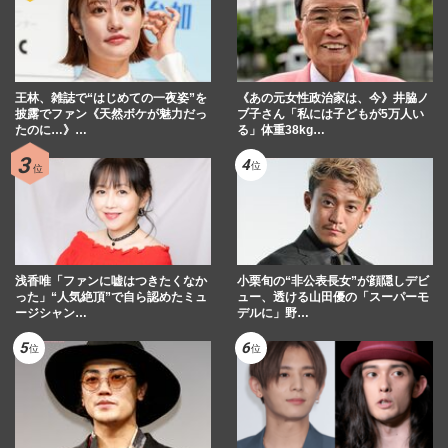
王林、雑誌で“はじめての一夜姿”を
《あの元女性政治家は、今》井脇ノ
披露でファン《天然ボケが魅力だっ
ブ子さん「私には子どもが5万人い
たのに…》…
る」体重38kg…
浅香唯「ファンに嘘はつきたくなか
小栗旬の“非公表長女”が顔隠しデビ
った」“人気絶頂”で自ら認めたミュ
ュー、透ける山田優の「スーパーモ
ージシャン…
デルに」野…