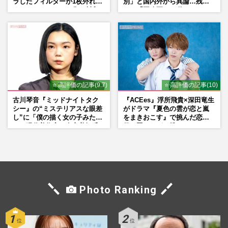
ラしたフィルターが1枚外れて
別」と国内外から異論…残さ
くれたら」アイドル像を封印
れた「再改正」の道
した覚悟
⭐ 高評価の記事(9.7)
⭐ 高評価の記事(10)
古川琴音『ミッドナイトタク
『ACEes』浮所飛貴×深田竜生
シー』の“ミステリアスな眼差
がドラマ『夏色の雲が恋と嵐
し”に「僕の描く女の子みた
をまきおこす』で挑んだ恋人
い」現代美術家・奈良美智氏
役、照れながら挑んだキュン
もSNSで“公認”
シーン秘話
Photo Ranking