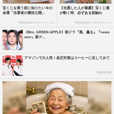
宝くじを買う前に知りたい今の
【当選した人が暴露】宝くじ運
金運「当選者の裏技公開」
が動く時、必ずある前触れ
PR(合同会社デジタルファーム )
PR(合同会社デジタルファーム )
《Mrs. GREEN APPLE》朝ドラ『風、薫る』『news
zero』新テ...
アマゾンで大人気！血圧対策はコーヒーに足してみて
PR(森永乳業)