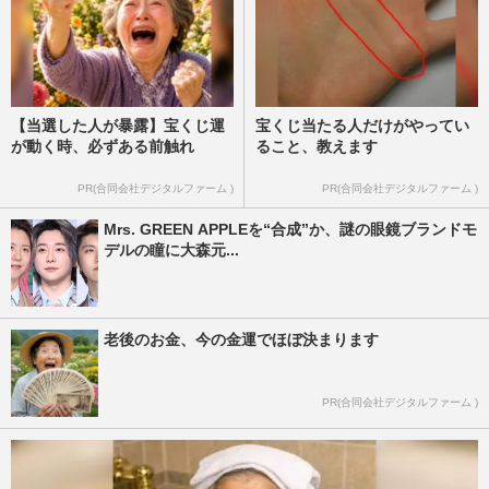
【当選した人が暴露】宝くじ運
宝くじ当たる人だけがやってい
が動く時、必ずある前触れ
ること、教えます
PR(合同会社デジタルファーム )
PR(合同会社デジタルファーム )
Mrs. GREEN APPLEを“合成”か、謎の眼鏡ブランドモ
デルの瞳に大森元...
老後のお金、今の金運でほぼ決まります
PR(合同会社デジタルファーム )