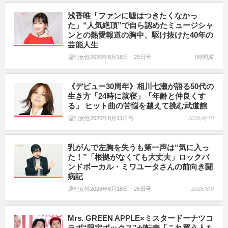
浅香唯「ファンに嘘はつきたくなかっ
た」“人気絶頂”で自ら認めたミュージシャ
ンとの熱愛報道の胸中、駆け抜けた40年の
芸能人生
週刊女性2026年8月18日・25日号
1時間前
《デビュー30周年》相川七瀬が語る50代の
生き方「24時に就寝」「年齢と仲良くす
る」 ヒット曲の苦悩を越えて挑む武道館
週刊女性2026年8月11日号
2026/8/10
乳がんで左胸を失うも第一声は“気に入っ
た！”「根拠がなくても大丈夫」ロックバ
ンドボーカル・ミワユータさんの前向き闘
病記
週刊女性2026年8月18日・25日号
2026/8/9
Mrs. GREEN APPLE×ミスタードーナツコ
ラボ“限定ボックス”が転売「これ買う人も