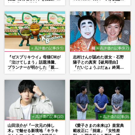
舞伎町に“急接近”でファン
ネットからも怒りの声「また
「関わらないで！」
印象操作」「局の仕込みで
は？」
⭐ 高評価の記事(9.5)
⭐ 高評価の記事(9.7)
『ゼスプリキウイ』母猫CMが
志村けんが認めた彼女・石野
「泣けてしまう」話題沸騰、
陽子との真実【破局理由】
プランナーが明かした「親に
『だいじょうぶだぁ』終焉の
連絡したくなる」制作秘話
裏側
⭐ 高評価の記事(10)
⭐ 高評価の記事(9)
山田涼介が『一次元の挿し
《愛子さまの未来は》皇室典
木』で魅せる新境地「キラキ
範改正に「拙速」「女性差