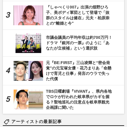
『しゃべくり007』出演の畑野ひろ
子、美ボディ軍団として登場で「抜
群のスタイルは健在」元夫・柏原崇
との“離婚と今”
市議会議員の平均年収は約700万円！
ドラマ『銀河の一票』のように「あ
なたが立候補」という選択肢
元『BE:FIRST』三山凌輝と“密会発
覚”の元宝塚女優・花乃まりあ「命懸
けで育児と仕事」発言のウラで失っ
た代償
TBS日曜劇場『VIVANT』、県内各地
でロケが行われた岐阜県がカギを握
る？聖地巡礼の注意点を岐阜県観光
企画課に聞いた
アーティストの最新記事