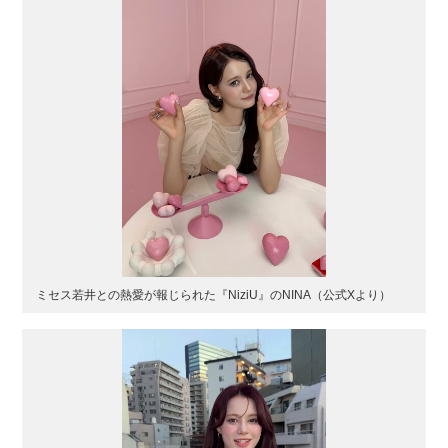
ミセス若井との熱愛が報じられた『NiziU』のNINA（公式Xより）