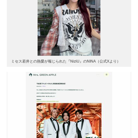
ミセス若井との熱愛が報じられた『NiziU』のNINA（公式Xより）