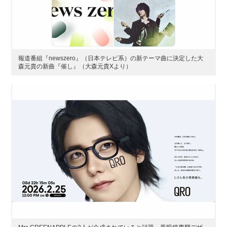
報道番組『newszero』（日本テレビ系）の新テーマ曲に決定した大
森元貴の新曲『催し』（大森元貴Xより）